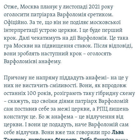
Отже, Москва планує у листопаді 2021 року
оголосити патріарха Варфоломія єретиком.
Офіційно. За те, що він не поділяє московської
інтерпретації устрою церкви. І це буде перший
крок. Далі чекатимуть на дії Варфоломія. Це така
гра Москви на підвищення ставок. Після відповіді,
вони зроблять наступний крок – оголосять
Варфоломієві анафему.
Причому не напряму піддадуть анафемі– на це у
них не вистачить сміливості. Вони, як впродовж
останніх 100 років, розіграють таку гібридну схему
– скажуть, що своїми діями патріарх Варфоломій
сам поставив себе за межі церкви, а РПЦ лишень
констатує це. Бо ж анафема – це відлучення від
церкви. І вони це подадуть, наче Варфоломій сам
себе відлучив. Вони вже так говорили про
Льва