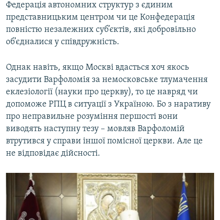
Федерація автономних структур з єдиним
представницьким центром чи це Конфедерація
повністю незалежних суб’єктів, які добровільно
об’єдналися у співдружність.
Однак навіть, якщо Москві вдасться хоч якось
засудити Варфоломія за немосковське тлумачення
еклезіології (науки про церкву), то це навряд чи
допоможе РПЦ в ситуації з Україною. Бо з наративу
про неправильне розуміння першості вони
виводять наступну тезу – мовляв Варфоломій
втрутився у справи іншої помісної церкви. Але це
не відповідає дійсності.