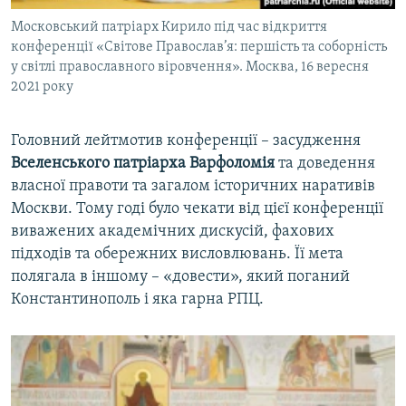
Московський патріарх Кирило під час відкриття
конференції «Світове Православ’я: першість та соборність
у світлі православного віровчення». Москва, 16 вересня
2021 року
Головний лейтмотив конференції – засудження
Вселенського патріарха Варфоломія
та доведення
власної правоти та загалом історичних наративів
Москви. Тому годі було чекати від цієї конференції
виважених академічних дискусій, фахових
підходів та обережних висловлювань. Її мета
полягала в іншому – «довести», який поганий
Константинополь і яка гарна РПЦ.