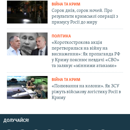
ВІЙНА ТА КРИМ
Сорок днів, сорок ночей. Про
результати кримської операції з
примусу Росії до миру
ПОЛІТИКА
«Короткострокова акція
перетворилася на війну на
виснаження»: Як пропаганда РФ
у Криму пояснює невдачі «СВО»
та залякує «мінними атаками»
ВІЙНА ТА КРИМ
«Полювання на колони». Як ЗСУ
ріжуть військову логістику Росії в
Криму
ДОЛУЧАЙСЯ!