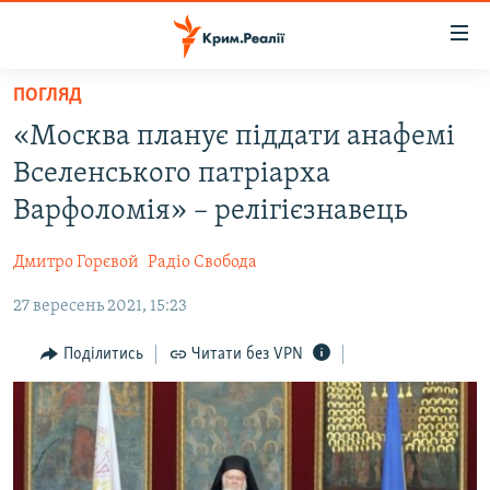
Доступність
посилання
Перейти
ПОГЛЯД
до
НОВИНИ
«Москва планує піддати анафемі
основного
ВОДА.КРИМ
матеріалу
Вселенського патріарха
ВІДЕО ТА ФОТО
Перейти
Варфоломія» – релігієзнавець
до
ПОЛІТИКА
основної
Дмитро Горєвой
Радіо Свобода
БЛОГИ
навігації
Перейти
27 вересень 2021, 15:23
ПОГЛЯД
до
ІНТЕРВ'Ю
Поділитись
Читати без VPN
пошуку
ВСЕ ЗА ДЕНЬ
СПЕЦПРОЕКТИ
ЯК ОБІЙТИ БЛОКУВАННЯ
ДЕПОРТАЦІЯ