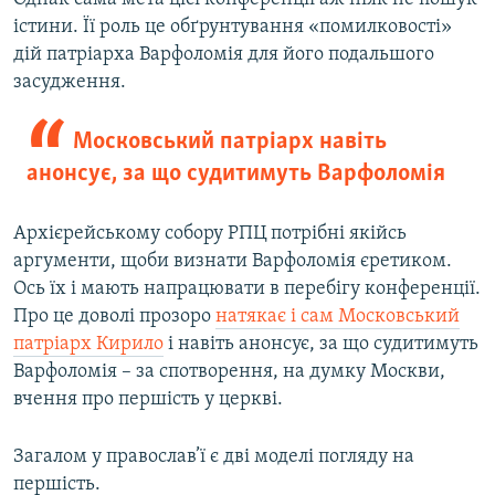
істини. Її роль це обґрунтування «помилковості»
дій патріарха Варфоломія для його подальшого
засудження.
Московський патріарх навіть
анонсує, за що судитимуть Варфоломія
Архієрейському собору РПЦ потрібні якійсь
аргументи, щоби визнати Варфоломія єретиком.
Ось їх і мають напрацювати в перебігу конференції.
Про це доволі прозоро
натякає і сам Московський
патріарх Кирило
і навіть анонсує, за що судитимуть
Варфоломія – за спотворення, на думку Москви,
вчення про першість у церкві.
Загалом у православ’ї є дві моделі погляду на
першість.