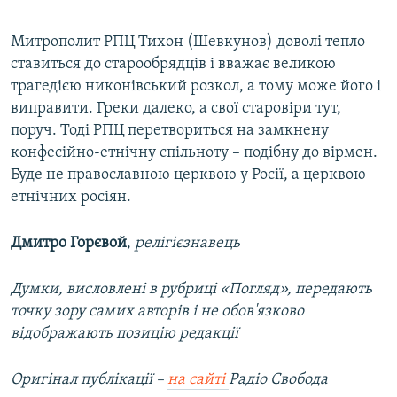
Митрополит РПЦ Тихон (Шевкунов) доволі тепло
ставиться до старообрядців і вважає великою
трагедією никонівський розкол, а тому може його і
виправити. Греки далеко, а свої старовіри тут,
поруч. Тоді РПЦ перетвориться на замкнену
конфесійно-етнічну спільноту – подібну до вірмен.
Буде не православною церквою у Росії, а церквою
етнічних росіян.
Дмитро Горєвой
,
релігієзнавець
Думки, висловлені в рубриці «Погляд», передають
точку зору самих авторів і не обов'язково
відображають позицію редакції
Оригінал публікації –
на сайті
Радіо Свобода