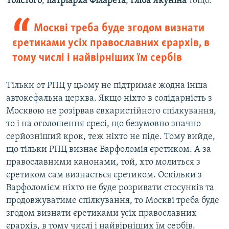
Толстого
,
патріарха Філарета
,
Гліба Якуніна
тощо.
Москві треба буде згодом визнати
єретиками усіх православних єрархів, в
тому числі і найвірніших їм сербів
Тільки от РПЦ у цьому не підтримає жодна інша
автокефальна церква. Якщо ніхто в солідарність з
Москвою не розірвав євхаристійного спілкування,
то і на оголошення єресі, що безумовно значно
серйозніший крок, теж ніхто не піде. Тому вийде,
що тільки РПЦ визнає Варфоломія єретиком. А за
православними канонами, той, хто молиться з
єретиком сам визнається єретиком. Оскільки з
Варфоломієм ніхто не буде розривати стосунків та
продовжуватиме спілкування, то Москві треба буде
згодом визнати єретиками усіх православних
єрархів, в тому числі і найвірніших їм сербів.