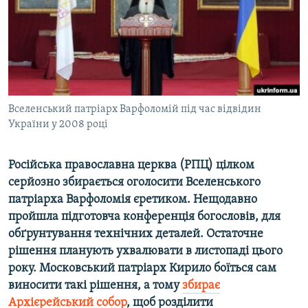
ВІДЕОУРОКИ «ELIFBE»
Русский
СВІДЧЕННЯ ОКУПАЦІЇ
Qırımtatar
УКРАЇНСЬКА ПРОБЛЕМА КРИМУ
ДОЛУЧАЙСЯ!
ІНФОГРАФІКА
Вселенський патріарх Варфоломій під час відвідин
України у 2008 році
Усі сайти RFE/RL
Російська православна церква (РПЦ) цілком
серйозно збирається оголосити Вселенського
патріарха Варфоломія єретиком. Нещодавно
пройшла підготовча конференція богословів, для
обґрунтування технічних деталей. Остаточне
рішення планують ухвалювати в листопаді цього
року. Московський патріарх Кирило боїться сам
виносити такі рішення, а тому
збирає
Архієрейський собор
, щоб розділити