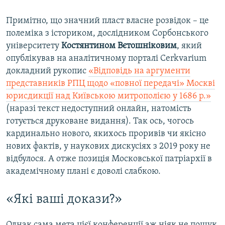
Примітно, що значний пласт власне розвідок – це
полеміка з істориком, дослідником Сорбонського
університету
Костянтином Вєтошніковим
, який
опублікував на аналітичному порталі Cerkvarium
докладний рукопис
«Відповідь на аргументи
представників РПЦ щодо «повної передачі» Москві
юрисдикції над Київською митрополією у 1686 р.»
(наразі текст недоступний онлайн, натомість
готується друковане видання). Так ось, чогось
кардинально нового, якихось проривів чи якісно
нових фактів, у наукових дискусіях з 2019 року не
відбулося. А отже позиція Московської патріархії в
академічному плані є доволі слабкою.
«Які ваші докази?»
Однак сама мета цієї конференції аж ніяк не пошук