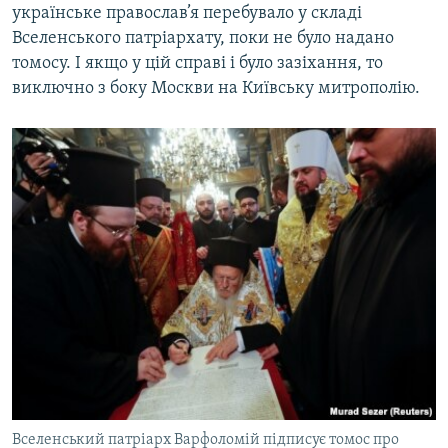
українське православ’я перебувало у складі
Вселенського патріархату, поки не було надано
томосу. І якщо у цій справі і було зазіхання, то
виключно з боку Москви на Київську митрополію.
Вселенський патріарх Варфоломій підписує томос про