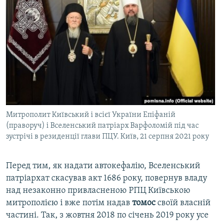
Митрополит Київський і всієї України Епіфаній
(праворуч) і Вселенський патріарх Варфоломій під час
зустрічі в резиденції глави ПЦУ. Київ, 21 серпня 2021 року
Перед тим, як надати автокефалію, Вселенський
патріархат скасував акт 1686 року, повернув владу
над незаконно привласненою РПЦ Київською
митрополією і вже потім надав
томос
своїй власній
частині. Так, з жовтня 2018 по січень 2019 року усе