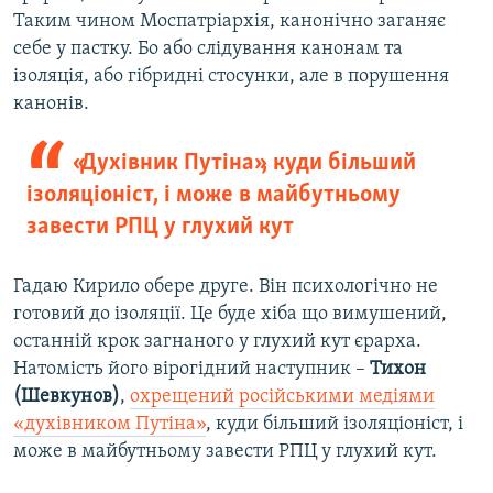
Таким чином Моспатріархія, канонічно заганяє
себе у пастку. Бо або слідування канонам та
ізоляція, або гібридні стосунки, але в порушення
канонів.
«Духівник Путіна», куди більший
ізоляціоніст, і може в майбутньому
завести РПЦ у глухий кут
Гадаю Кирило обере друге. Він психологічно не
готовий до ізоляції. Це буде хіба що вимушений,
останній крок загнаного у глухий кут єрарха.
Натомість його вірогідний наступник –
Тихон
(Шевкунов)
,
охрещений російськими медіями
«духівником Путіна»
, куди більший ізоляціоніст, і
може в майбутньому завести РПЦ у глухий кут.