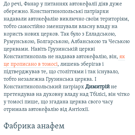
До речі, Фанар у питаннях автокефалії діяв дуже
обережно. Константинопольські патріархи
надавали автокефалію виключно своїм територіям,
тобто самостійно зменшували власну владу на
користь нових церков. Так було з Елладською,
Румунською, Болгарською, Албанською та Чеською
церквами. Навіть Грузинській церкві
Константинополь не надавав автокефалію, він,
як
це прописано в томосі
, лишень зберігав і
підтверджував те, що століттями і так існувало,
тобто незалежна Грузинська церква. І
Константинопольський патріарх
Димитрій
не
претендував на духовну владу над Тбілісі, він чітко
у томосі пише, що згадана церква свого часу
отримала автокефалію від Антіохії.
Фабрика анафем