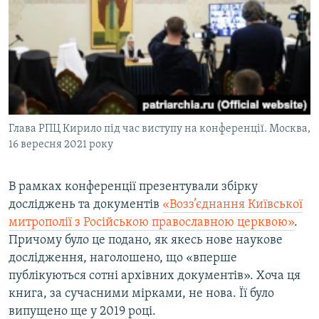
Глава РПЦ Кирило під час виступу на конференції. Москва,
16 вересня 2021 року
В рамках конференції презентували збірку
досліджень та документів
«Возз’єднання Київської
митрополії з Російською православною церквою»
.
Причому було це подано, як якесь нове наукове
дослідження, наголошено, що «вперше
публікуються сотні архівних документів». Хоча ця
книга, за сучасними мірками, не нова. Її було
випущено ще у 2019 році.