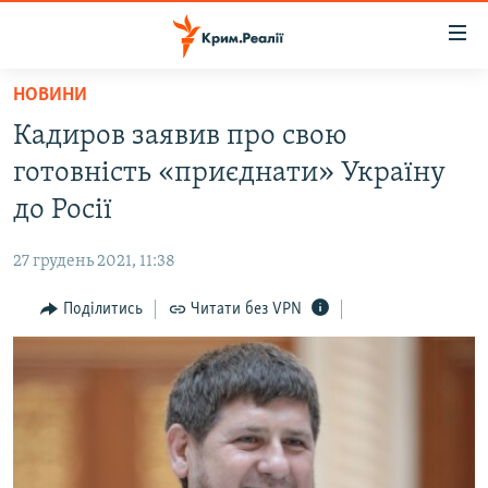
Доступність
посилання
Перейти
НОВИНИ
до
НОВИНИ
Кадиров заявив про свою
основного
ВОДА.КРИМ
матеріалу
готовність «приєднати» Україну
ВІДЕО ТА ФОТО
Перейти
до Росії
до
ПОЛІТИКА
основної
27 грудень 2021, 11:38
БЛОГИ
навігації
Перейти
Поділитись
Читати без VPN
ПОГЛЯД
до
ІНТЕРВ'Ю
пошуку
ВСЕ ЗА ДЕНЬ
СПЕЦПРОЕКТИ
ЯК ОБІЙТИ БЛОКУВАННЯ
ДЕПОРТАЦІЯ