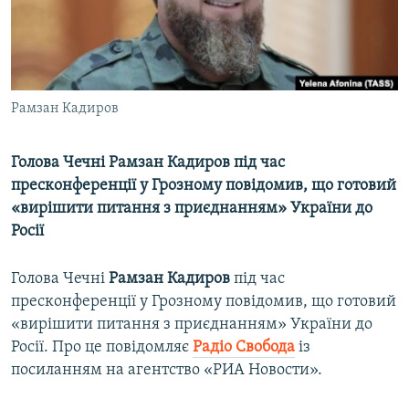
ВІДЕОУРОКИ «ELIFBE»
Русский
СВІДЧЕННЯ ОКУПАЦІЇ
Qırımtatar
УКРАЇНСЬКА ПРОБЛЕМА КРИМУ
Рамзан Кадиров
ДОЛУЧАЙСЯ!
ІНФОГРАФІКА
Голова Чечні Рамзан Кадиров під час
пресконференції у Грозному повідомив, що готовий
Усі сайти RFE/RL
«вирішити питання з приєднанням» України до
Росії
Голова Чечні
Рамзан Кадиров
під час
пресконференції у Грозному повідомив, що готовий
«вирішити питання з приєднанням» України до
Росії. Про це повідомляє
Радіо Свобода
із
посиланням на агентство «РИА Новости».