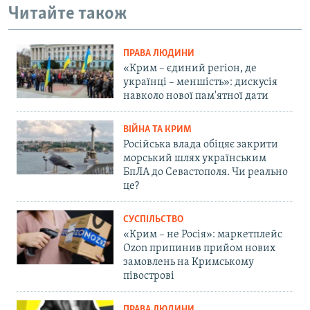
Читайте також
ПРАВА ЛЮДИНИ
«Крим – єдиний регіон, де
українці – меншість»: дискусія
навколо нової пам'ятної дати
ВІЙНА ТА КРИМ
Російська влада обіцяє закрити
морський шлях українським
БпЛА до Севастополя. Чи реально
це?
СУСПІЛЬСТВО
«Крим – не Росія»: маркетплейс
Ozon припинив прийом нових
замовлень на Кримському
півострові
ПРАВА ЛЮДИНИ