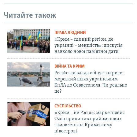
Читайте також
ПРАВА ЛЮДИНИ
«Крим – єдиний регіон, де
українці – меншість»: дискусія
навколо нової пам'ятної дати
ВІЙНА ТА КРИМ
Російська влада обіцяє закрити
морський шлях українським
БпЛА до Севастополя. Чи реально
це?
СУСПІЛЬСТВО
«Крим – не Росія»: маркетплейс
Ozon припинив прийом нових
замовлень на Кримському
півострові