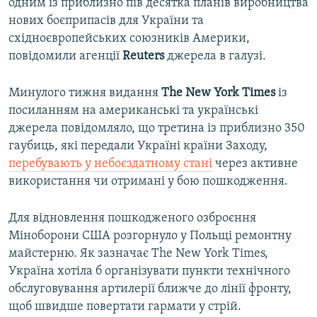
одним із приблизно пів десятка планів виробництва
нових боєприпасів для України та
східноєвропейських союзників Америки,
повідомили агенції
Reuters
джерела в галузі.
Минулого тижня видання
The New York Times
із
посиланням на американські та українські
джерела повідомляло, що третина із приблизно 350
гаубиць, які передали Україні країни Заходу,
перебувають у небоєздатному стані
через активне
використання чи отримані у бою пошкодження.
Для відновлення пошкодженого озброєння
Міноборони США розгорнуло у Польщі ремонтну
майстерню. Як зазначає The New York Times,
Україна хотіла б організувати пункти технічного
обслуговування артилерії ближче до лінії фронту,
щоб швидше повертати гармати у стрій.