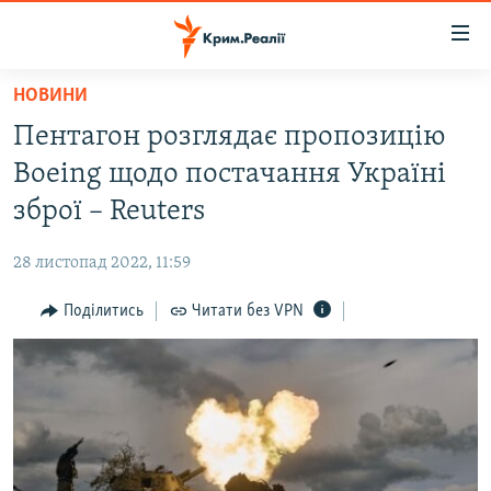
Доступність
посилання
Перейти
НОВИНИ
до
НОВИНИ
Пентагон розглядає пропозицію
основного
ВОДА.КРИМ
матеріалу
Boeing щодо постачання Україні
ВІДЕО ТА ФОТО
Перейти
зброї – Reuters
до
ПОЛІТИКА
основної
28 листопад 2022, 11:59
БЛОГИ
навігації
Перейти
Поділитись
Читати без VPN
ПОГЛЯД
до
ІНТЕРВ'Ю
пошуку
ВСЕ ЗА ДЕНЬ
СПЕЦПРОЕКТИ
ЯК ОБІЙТИ БЛОКУВАННЯ
ДЕПОРТАЦІЯ