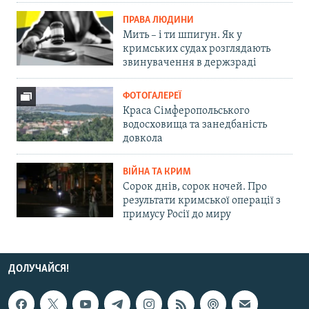
ПРАВА ЛЮДИНИ
Мить – і ти шпигун. Як у
кримських судах розглядають
звинувачення в держзраді
ФОТОГАЛЕРЕЇ
Краса Сімферопольського
водосховища та занедбаність
довкола
ВІЙНА ТА КРИМ
Сорок днів, сорок ночей. Про
результати кримської операції з
примусу Росії до миру
ДОЛУЧАЙСЯ!