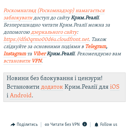
Роскомнагляд (Роскомнадзор) намагається
заблокувати
доступ до сайту
Крим.Реалії
.
Безперешкодно читати Крим.Реалії можна за
допомогою
дзеркального сайту
:
https://dfs0qrmo00d6u.cloudfront.net
. Також
слідкуйте за основними подіями в
Telegram
,
Instagram
та
Viber
Крим.Реалії
. Ре
комендуємо вам
встановити
VPN
.
Новини без блокування і цензури!
Встановити
додаток
Крим.Реалії для
iOS
і
Android
.
Поділитись
Читати без VPN
Follow us