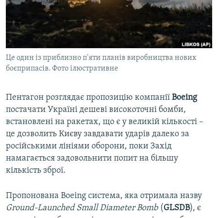
ВІДЕОУРОКИ «ELIFBE»
Русский
СВІДЧЕННЯ ОКУПАЦІЇ
Qırımtatar
УКРАЇНСЬКА ПРОБЛЕМА КРИМУ
Це один із приблизно п'яти планів виробництва нових
ДОЛУЧАЙСЯ!
ІНФОГРАФІКА
боєприпасів. Фото ілюстративне
Пентагон розглядає пропозицію компанії
Boeing
Усі сайти RFE/RL
постачати Україні дешеві високоточні бомби,
встановлені на ракетах, що є у великій кількості –
це дозволить Києву завдавати ударів далеко за
російськими лініями оборони, поки Захід
намагається задовольнити попит на більшу
кількість зброї.
Пропонована Boeing система, яка отримала назву
Ground-Launched Small Diameter Bomb
(
GLSDB
), є