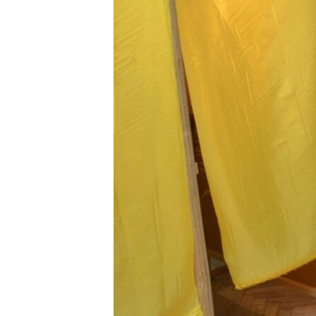
ВІДЕОУРОКИ «ELIFBE»
СВІДЧЕННЯ ОКУПАЦІЇ
УКРАЇНСЬКА ПРОБЛЕМА КРИМУ
ІНФОГРАФІКА