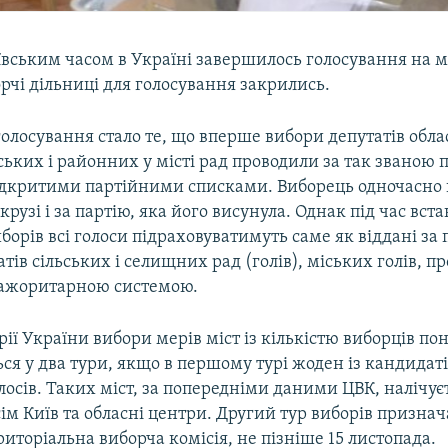
ївським часом в Україні завершилось голосування на 
рчі дільниці для голосування закрились.
олосування стало те, що вперше вибори депутатів обла
ських і районних у місті рад проводили за так званою
ідкритими партійними списками. Виборець одночасно 
крузі і за партію, яка його висунула. Однак під час вст
иборів всі голоси підраховуватимуть саме як віддані за 
тів сільських і селищних рад (голів), міських голів, п
ажоритарною системою.
рії України вибори мерів міст із кількістю виборців по
ся у два тури, якщо в першому турі жоден із кандидат
осів. Таких міст, за попередніми даними ЦВК, налічує
сім Київ та обласні центри. Другий тур виборів призна
риторіальна виборча комісія, не пізніше 15 листопада.