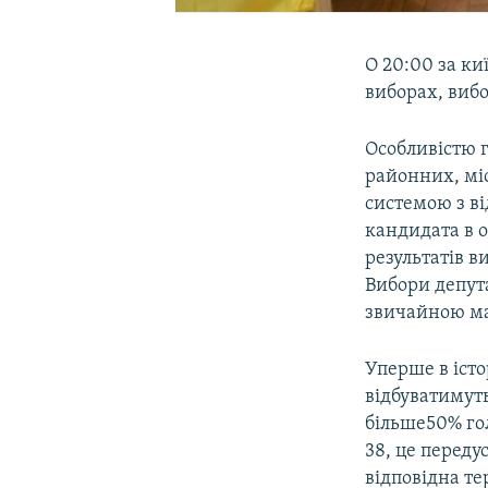
О 20:00 за ки
виборах, вибо
Особливістю г
районних, мі
системою з в
кандидата в о
результатів в
Вибори депута
звичайною м
Уперше в істо
відбуватимуть
більше50% гол
38, це переду
відповідна те