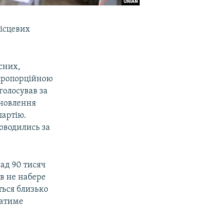
місцевих
сних,
 пропорційною
голосував за
ановлення
партію.
роводились за
над 90 тисяч
ів не набере
ться близько
чатиме