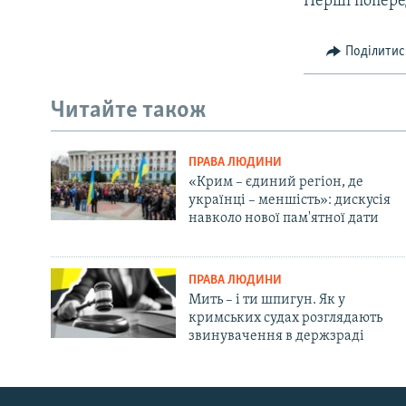
Перші поперед
Поділитис
Читайте також
ПРАВА ЛЮДИНИ
«Крим – єдиний регіон, де
українці – меншість»: дискусія
навколо нової пам'ятної дати
ПРАВА ЛЮДИНИ
Мить – і ти шпигун. Як у
кримських судах розглядають
звинувачення в держзраді
Русский