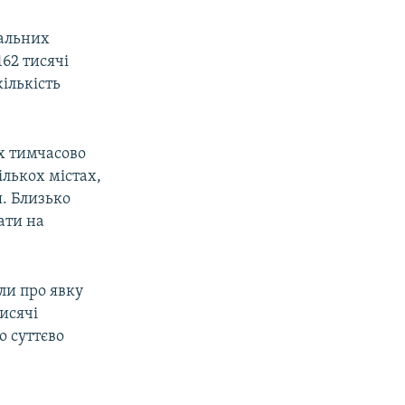
іальних
62 тисячі
кількість
х тимчасово
ількох містах,
я. Близько
ати на
ли про явку
исячі
о суттєво