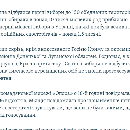
ше відбулися перші вибори до 150 об'єднаних територ
нці обирали в понад 10 тисяч місцевих рад приблизно 1
 перші місцеві вибори в Україні, на які прибула велика 
фіційних спостерігачів – понад 1,5 тисячі.
ли скрізь, крім анексованого Росією Криму та окреми
йонів Донецької та Луганської областей. Водночас, у к
ріуполі, Красноармійську і Сватові вибори не відбулис
йона тимчасово переміщених осіб не змогли проголосув
овтня.
громадянської мережі «Опора» о 16-й годині повідомля
36 відсотків. Міліція повідомляла про щонайменше півт
 спостерігачі зауважували, що вони не були такими, щ
ід голосування.