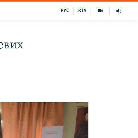
РУС
КТА
евих