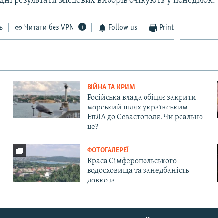
ні результати місцевих виборів очікують у понеділок.
ь
Читати без VPN
Follow us
Print
ВІЙНА ТА КРИМ
Російська влада обіцяє закрити
морський шлях українським
БпЛА до Севастополя. Чи реально
це?
ФОТОГАЛЕРЕЇ
Краса Сімферопольського
водосховища та занедбаність
довкола