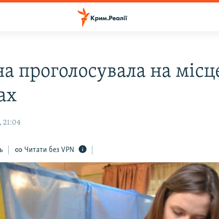
на проголосувала на місц
ах
 21:04
ь
Читати без VPN