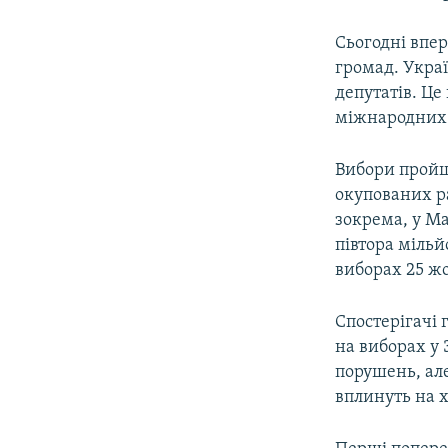
Сьогодні впер
громад. Украї
депутатів. Це
міжнародних о
Вибори пройш
окупованих ра
зокрема, у Ма
півтора міль
виборах 25 ж
Спостерігачі 
на виборах у 
порушень, але
вплинуть на х