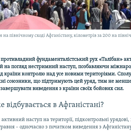
н на північному сході Афганістану, кілометрів за 200 на північ
і противладний фундаменталістський рух «Талібан» ак
ій на погляд нестримний наступ, позбавляючи міжнар
д країни контролю над усе новими територіями. Спол
хні союзники, що підтримують цей уряд, тим не менше
завершувати виведення з країни своїх бойових сил.
е відбувається в Афганістані?
 активний наступ на території, підконтрольні урядові, 
травня – одночасно з початком виведення з Афганіста