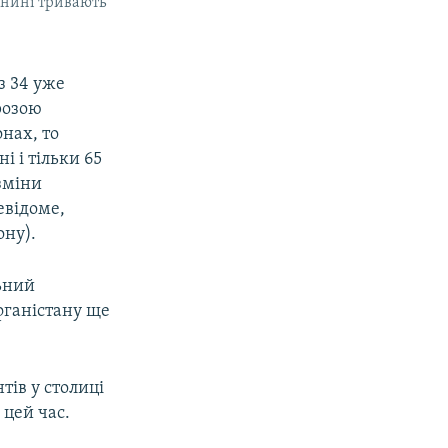
й нині тривають
з 34 уже
розою
нах, то
і і тільки 65
 зміни
евідоме,
ону).
льний
фганістану ще
тів у столиці
 цей час.