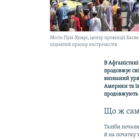
Місто Пулі-Хумрі, центр провінції Багла
піднятий прапор екстремістів
В Афганістан
продовжує св
визнаний уря
Америки та ї
продовжують 
Що ж сам
Таліби почали
й на початку 