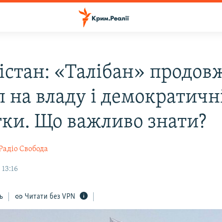
істан: «Талібан» продов
п на владу і демократичн
тки. Що важливо знати?
Радіо Свобода
 13:16
ь
Читати без VPN