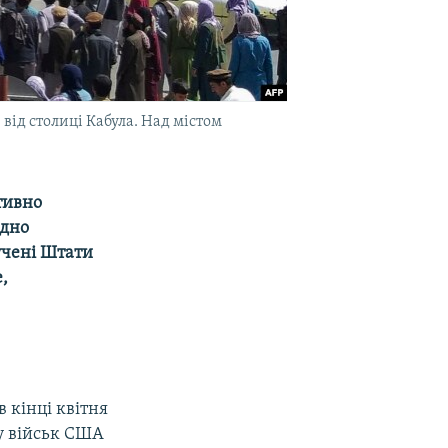
 від столиці Кабула. Над містом
тивно
одно
учені Штати
,
в кінці квітня
ну військ США