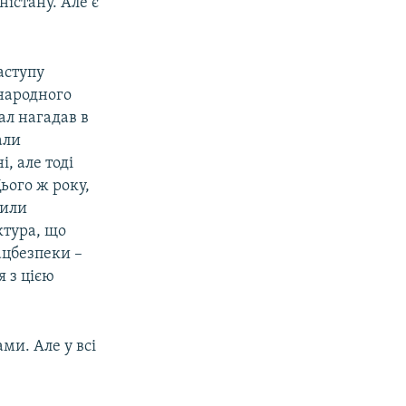
ністану. Але є
аступу
жнародного
ал нагадав в
али
, але тоді
ього ж року,
Сили
ктура, що
ацбезпеки –
я з цією
ами. Але у всі