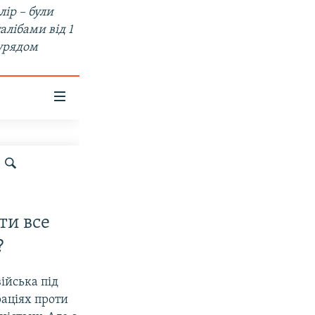
ір – були
алібами від 1
 урядом
ти все
?
ійська під
аціях проти