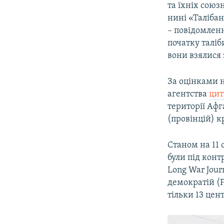
та їхніх союз
нині «Таліба
– повідомлен
початку таліб
вони взялися 
За оцінками н
агентства
цит
території Афг
(провінцій) к
Станом на 11 
були під конт
Long War Jou
демократій (F
тільки 13 цен