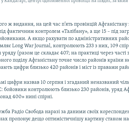
у Кандагарі, центрі однойменної провінції на півдні, за яки
ого ж видання, на цей час п’ять провінцій Афганістану 
ід фактичним контролем «Талібану», а ще 15 – під заг
ойовиками. А якщо рахувати по адміністративних райо
омляє Long War Journal, контролюють 233 з них, 109 спірн
 уряду (разом це складає 407; на практиці через часті
ного поділу Афганістану точне число районів країни н
ають цифри близько 420 районів і міст із правами рай
амі цифри назвав 10 серпня і згаданий неназваний чі
С: бойовики контролюють близько 230 районів, уряд А
понад 400» нині спірні.
жба Радіо Свобода наразі за даними своїх кореспонден
онах пропонує дещо оптимістичнішу картину станом на