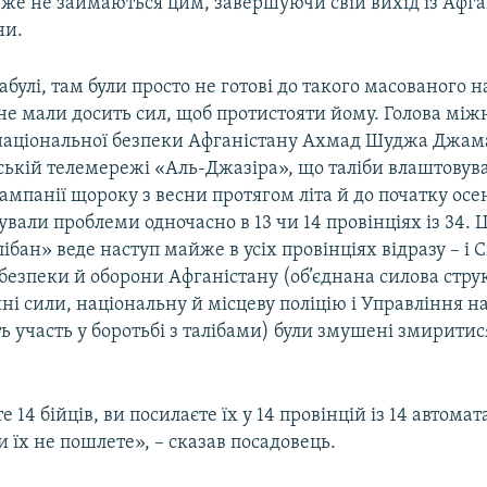
 вже не займаються цим, завершуючи свій вихід із Афга
ни.
абулі, там були просто не готові до такого масованого н
не мали досить сил, щоб протистояти йому. Голова мі
 національної безпеки Афганістану Ахмад Шуджа Джам
ькій телемережі «Аль-Джазіра», що таліби влаштовув
ампанії щороку з весни протягом літа й до початку осені
вали проблеми одночасно в 13 чи 14 провінціях із 34. Ц
лібан» веде наступ майже в усіх провінціях відразу – і 
безпеки й оборони Афганістану (об’єднана силова стру
ні сили, національну й місцеву поліцію і Управління н
ть участь у боротьбі з талібами) були змушені змиритис
 14 бійців, ви посилаєте їх у 14 провінцій із 14 автомат
ви їх не пошлете», – сказав посадовець.