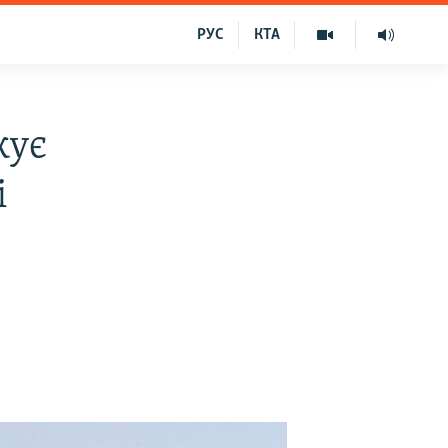
РУС
КТА
жує
і