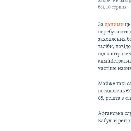
Закритий базар 
бої, 10 серпня
За
даними
ць
перебувають п
захоплення б
таліби, повід
під контролем
адміністратив
частіше назив
Майже такі с
посадовець Є
65, решта з «
Афганська слу
Кабулі й регі