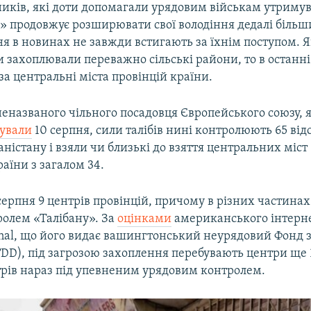
ників, які доти допомагали урядовим військам утримува
н» продовжує розширювати свої володіння дедалі біл
ня в новинах не завжди встигають за їхнім поступом. 
и захоплювали переважно сільські райони, то в останні
за центральні міста провінцій країни.
еназваного чільного посадовця Європейського союзу, 
ували
10 серпня, сили талібів нині контролюють 65 від
аністану і взяли чи близькі до взяття центральних міст 1
раїни з загалом 34.
серпня 9 центрів провінцій, причому в різних частинах
ролем «Талібану». За
оцінками
американського інтерн
rnal, що його видає вашингтонський неурядовий Фонд 
DD), під загрозою захоплення перебувають центри ще 1
трів нараз під упевненим урядовим контролем.