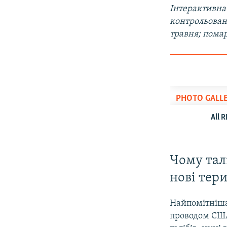
Інтерактивна
контрольовані
травня; помар
Чому тал
нові тер
Найпомітніша 
проводом США