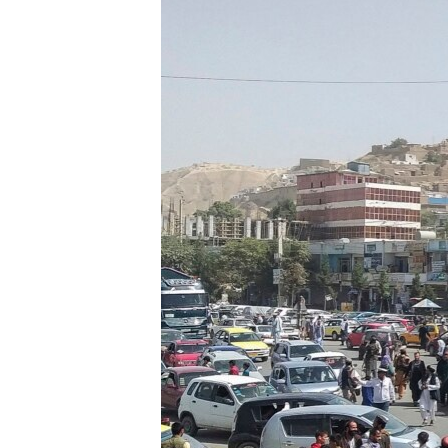
ВІДЕОУРОКИ «ELIFBE»
СВІДЧЕННЯ ОКУПАЦІЇ
УКРАЇНСЬКА ПРОБЛЕМА КРИМУ
ІНФОГРАФІКА