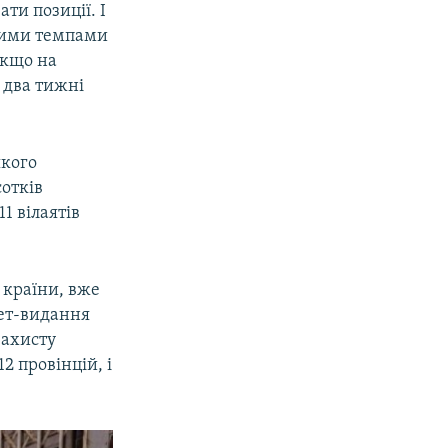
ти позиції. І
ьшими темпами
Якщо на
 два тижні
якого
сотків
1 вілаятів
 країни, вже
ет-видання
захисту
2 провінцій, і