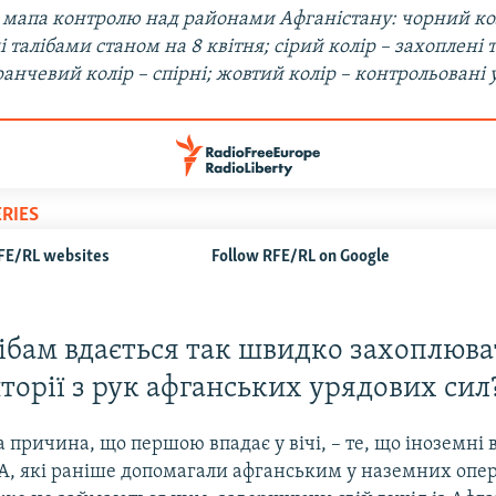
 мапа контролю над районами Афганістану: чорний кол
 талібами станом на 8 квітня; сірий колір – захоплені т
анчевий колір – спірні; жовтий колір – контрольовані
ібам вдається так швидко захоплюва
иторії з рук афганських урядових сил
причина, що першою впадає у вічі, – те, що іноземні в
, які раніше допомагали афганським у наземних опер