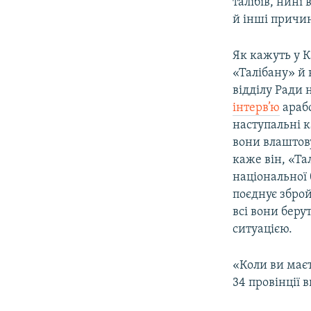
талібів, нині
й інші причи
Як кажуть у К
«Талібану» й 
відділу Ради
інтерв’ю
арабс
наступальні к
вони влаштову
каже він, «Та
національної 
поєднує зброй
всі вони беру
ситуацією.
«Коли ви маєте
34 провінції 