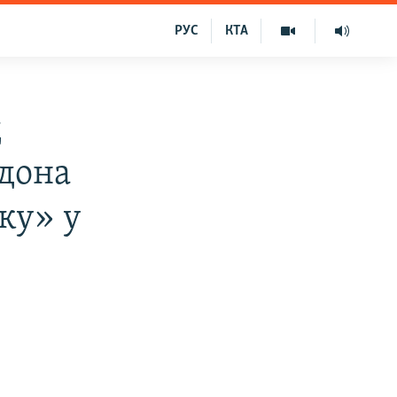
РУС
КТА
д
дона
ку» у