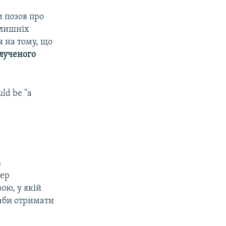
и позов про
олишніх
я на тому, що
лученого
uld be "a
в
нер
вою, у якій
 аби отримати