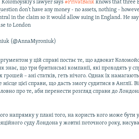
 Kolomoyskiy’s lawyer says
#PrivatBank
knows that three B
uestion don't have any money - no assets, nothing - however
al in the claim so it would allow suing in England. He says 
ase to London
niuk (@AnnaMyroniuk)
ргументом у цій справі постає те, що адвокат Коломой
 знає, що три британські компанії, які проходять у сп
грошей – ані статків, геть нічого. Однак їх намагают
 місце цієї справи, що дасть змогу судитися в Англії. В
оловно про те, аби перенести розгляд справи до Лондон
го напрямку у плані того, на користь кого може бути 
ційного суду Лондона у жовтні поточного року, висува