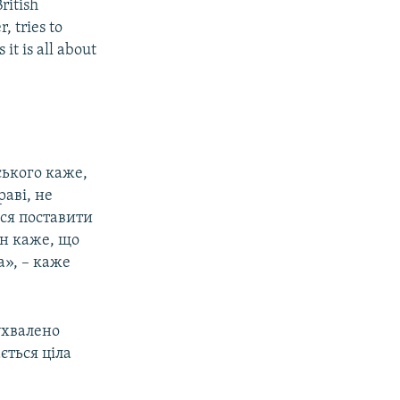
ritish
, tries to
it is all about
ського каже,
раві, не
ься поставити
ін каже, що
а», – каже
ухвалено
ється ціла