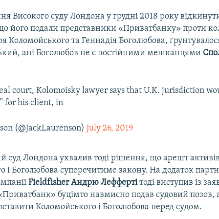
ня Високого суду Лондона у грудні 2018 року відкинут
що його подали представники «Приватбанку» проти к
ря Коломойського та Геннадія Боголюбова, ґрунтувалос
ький, ані Боголюбов не є постійними мешканцями
Спо
al court, Kolomoisky lawyer says that U.K. jurisdiction wo
for his client, in
nson (@JackLaurenson)
July 26, 2019
й суд Лондона ухвалив тоді рішення, що арешт активі
о і Боголюбова суперечитиме закону. На додаток парт
омпанії
Fieldfisher Андрю Лефферті
тоді виступив із зая
 «Приватбанк» буцімто навмисно подав судовий позов,
оставити Коломойського і Боголюбова перед судом.