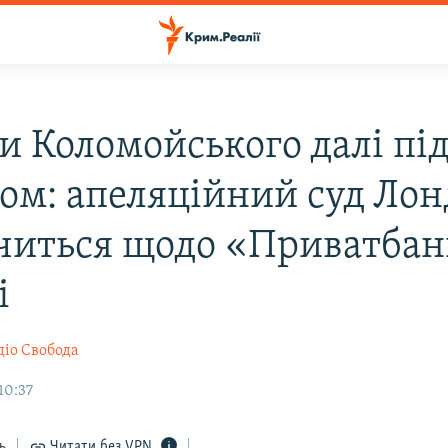
и Коломойського далі пі
ом: апеляційний суд Лон
читься щодо «Приватбан
і
діо Свобода
10:37
ь
Читати без VPN