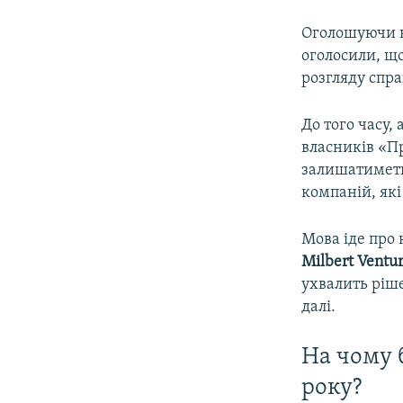
Оголошуючи в
оголосили, щ
розгляду спра
До того часу,
власників «П
залишатиметь
компаній, як
Мова іде про
Milbert Ventur
ухвалить ріш
далі.
На чому 
року?