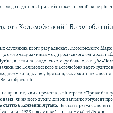
извело до подання «Приватбанком» апеляції на це ріше
.
дають Коломойський і Боголюбов під
их слуханнях цього разу адвокат Коломойського
Марк 
що свого часу захищав у суді російського олігарха, на
утіна
, власника лондонського футбольного клубу
«Чел
 заявив, що Коломойського й Боголюбова варто судити в
 жодному випадку не у Британії, оскільки ті не є пості
Великобританії.
на це правник, який представляє інтереси «Приватбанк
ік
навів, як на його думку, доволі вагомий аргумент пр
ме
статтю 6 Конвенції Луґано.
Ця стаття регулює поняття
Ї ухвалили 1988 року у швейцарському місті
Луґано
.