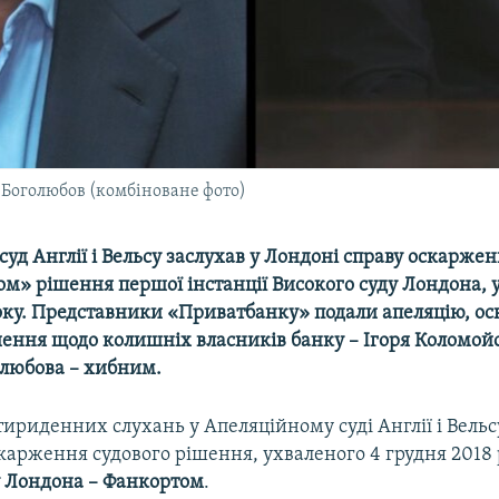
й Боголюбов (комбіноване фото)
уд Англії і Вельсу заслухав у Лондоні справу оскарже
м» рішення першої інстанції Високого суду Лондона, 
року. Представники «Приватбанку» подали апеляцію, ос
ення щодо колишніх власників банку – Ігоря Коломойс
олюбова – хибним.
тириденних слухань у Апеляційному суді Англії і Вельс
карження судового рішення, ухваленого 4 грудня 2018
у Лондона – Фанкортом
.