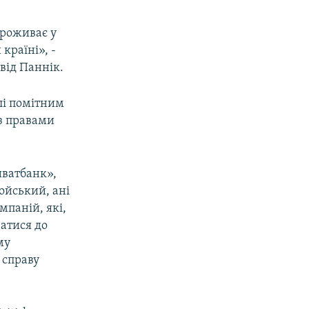
проживає у
країні», -
від Паннік.
лі помітним
із правами
иватбанк»,
ойський, ані
паній, які,
атися до
му
 справу