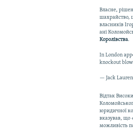
Власне, рішен
шахрайство, 
власників Іго
ані Коломойс
Королівства
.
In London appe
knockout blow" 
— Jack Laure
Відтак Високи
Коломойськог
юридичної к
вказував, що
можливість п