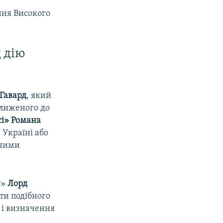
ння Високого
 дію
Гавард
, який
ближеного до
сі» Романа
 Україні або
йними
у»
Лорд
оти подібного
 і визначення