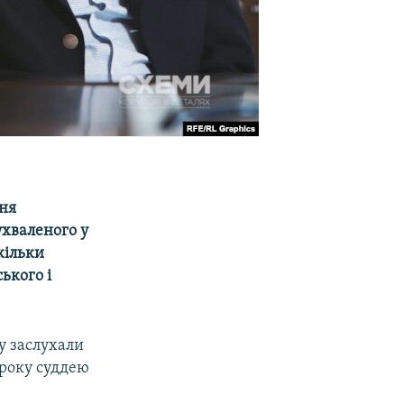
ння
ухваленого у
кільки
ького і
у заслухали
 року суддею