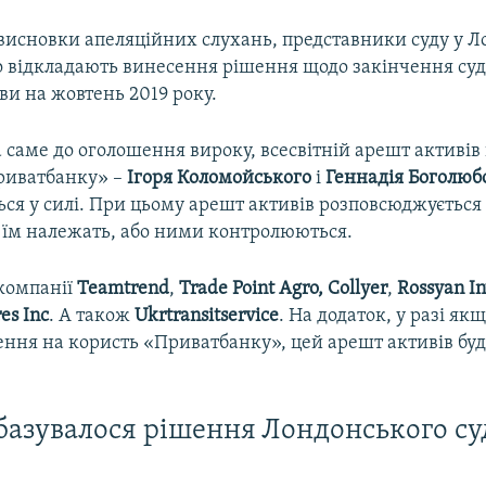
исновки апеляційних слухань, представники суду у Л
о відкладають винесення рішення щодо закінчення суд
ви на жовтень 2019 року.
 а саме до оголошення вироку, всесвітній арешт активі
риватбанку» –
Ігоря Коломойського
і
Геннадія Боголюб
ся у силі. При цьому арешт активів розповсюджується 
і їм належать, або ними контролюються.
 компанії
Teamtrend
,
Trade Point Agro,
Collyer
,
Rossyan In
es Inc
. А також
Ukrtransitservice
. На додаток, у разі якщ
ення на користь «Приватбанку», цей арешт активів буд
базувалося рішення Лондонського су