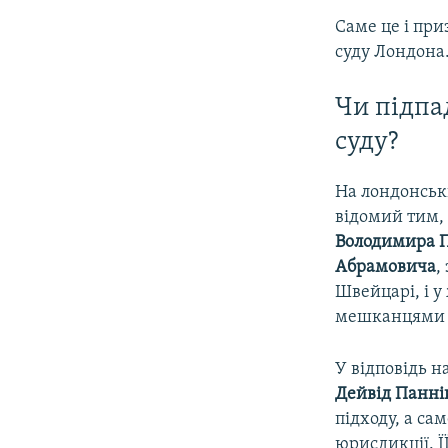
Саме це і пр
суду Лондона
Чи підпа
суду?
На лондонськ
відомий тим, 
Володимира П
Абрамовича
,
Швейцарі, і у
мешканцями 
У відповідь 
Дейвід Панн
підходу, а са
юрисдикції. Ї