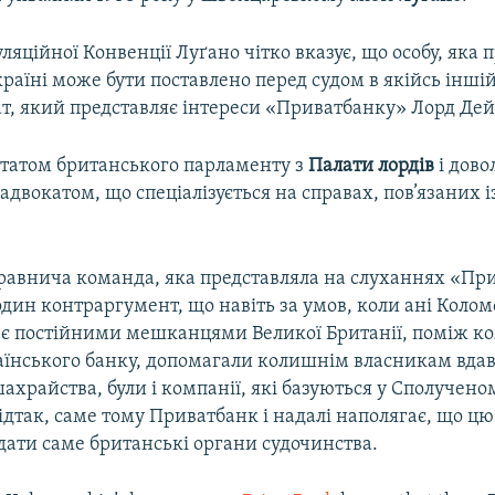
уляційної Конвенції Луґано чітко вказує, що особу, яка 
раїні може бути поставлено перед судом в якійсь іншій 
ат, який представляє інтереси «Приватбанку» Лорд Дей
утатом британського парламенту з
Палати лордів
і дово
двокатом, що спеціалізується на справах, пов’язаних 
правнича команда, яка представляла на слуханнях «Пр
дин контраргумент, що навіть за умов, коли ані Колом
 є постійними мешканцями Великої Британії, поміж ком
аїнського банку, допомагали колишнім власникам вдав
ахрайства, були і компанії, які базуються у Сполучено
Відтак, саме тому Приватбанк і надалі наполягає, що цю
дати саме британські органи судочинства.