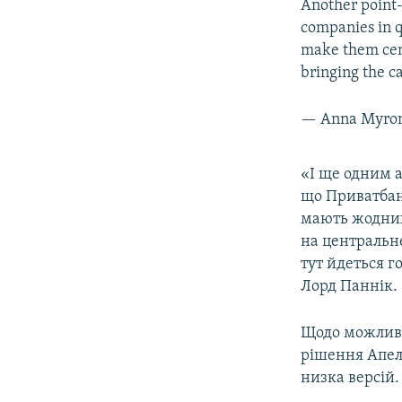
Another point-
companies in q
make them centr
bringing the c
— Anna Myro
«І ще одним а
що Приватбанк
мають жодних 
на центральне
тут йдеться г
Лорд Паннік.
Щодо можливо
рішення Апеля
низка версій.