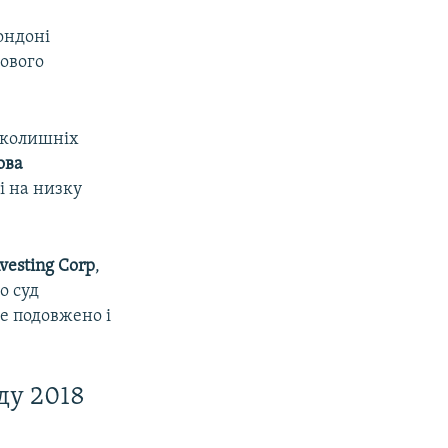
ондоні
ового
в колишніх
ова
і на низку
vesting Corp
,
о суд
е подовжено і
ду 2018