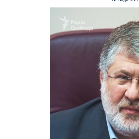
ВІДЕОУРОКИ «ELIFBE»
СВІДЧЕННЯ ОКУПАЦІЇ
УКРАЇНСЬКА ПРОБЛЕМА КРИМУ
ІНФОГРАФІКА