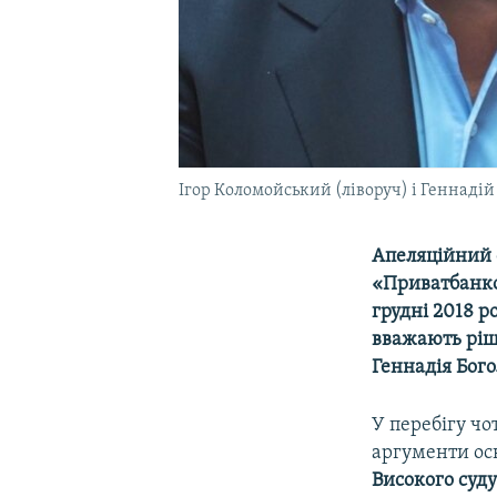
Ігор Коломойський (ліворуч) і Геннаді
Апеляційний с
«Приватбанко
грудні 2018 
вважають ріш
Геннадія Бог
У перебігу чо
аргументи ос
Високого суд