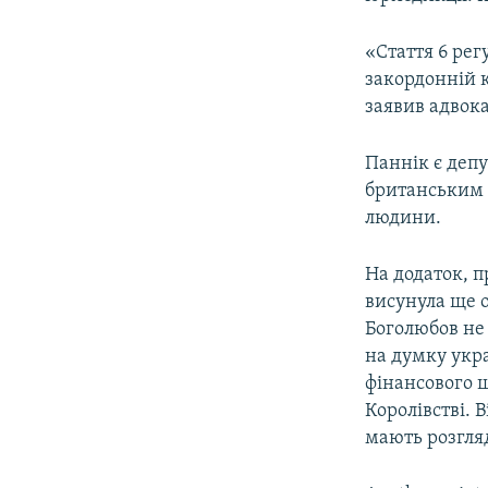
«Стаття 6 рег
закордонній к
заявив адвок
Паннік є деп
британським а
людини.
На додаток, 
висунула ще о
Боголюбов не
на думку укр
фінансового ш
Королівстві. 
мають розгля