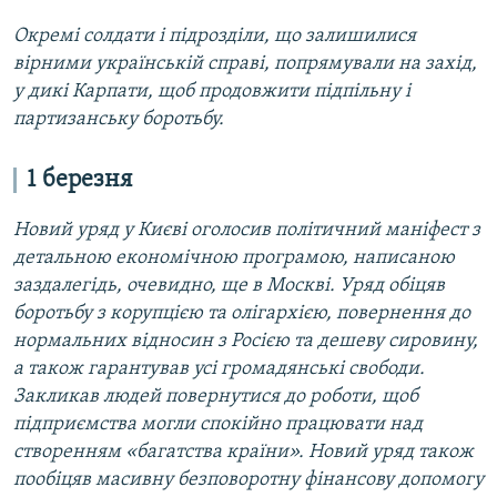
Окремі солдати і підрозділи, що залишилися
вірними українській справі, попрямували на захід,
у дикі Карпати, щоб продовжити підпільну і
партизанську боротьбу.
1 березня
Новий уряд у Києві оголосив політичний маніфест з
детальною економічною програмою, написаною
заздалегідь, очевидно, ще в Москві. Уряд обіцяв
боротьбу з корупцією та олігархією, повернення до
нормальних відносин з Росією та дешеву сировину,
а також гарантував усі громадянські свободи.
Закликав людей повернутися до роботи, щоб
підприємства могли спокійно працювати над
створенням «багатства країни». Новий уряд також
пообіцяв масивну безповоротну фінансову допомогу