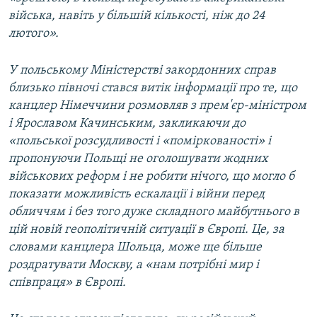
війська, навіть у більшій кількості, ніж до 24
лютого».
У польському Міністерстві закордонних справ
близько півночі стався витік інформації про те, що
канцлер Німеччини розмовляв з прем'єр-міністром
і Ярославом Качинським, закликаючи до
«польської розсудливості і «поміркованості» і
пропонуючи Польщі не оголошувати жодних
військових реформ і не робити нічого, що могло б
показати можливість ескалації і війни перед
обличчям і без того дуже складного майбутнього в
цій новій геополітичній ситуації в Європі. Це, за
словами канцлера Шольца, може ще більше
роздратувати Москву, а «нам потрібні мир і
співпраця» в Європі.