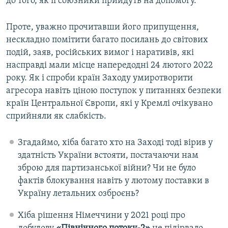
до того, як її союзники прийдуть на допомогу.
Проте, уважно прочитавши його припущення,
нескладно помітити багато посилань до світових
подій, заяв, російських вимог і наративів, які
насправді мали місце напередодні 24 лютого 2022
року. Як і спроби країн Заходу умиротворити
агресора навіть ціною поступок у питаннях безпеки
країн Центральної Європи, які у Кремлі очікувано
сприйняли як слабкість.
Згадаймо, хіба багато хто на Заході тоді вірив у
здатність України встояти, постачаючи нам
зброю для партизанської війни? Чи не було
фактів блокування навіть у лютому поставки в
Україну летальних озброєнь?
Хіба рішення Німеччини у 2021 році про