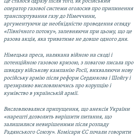
Це сталося одразу після того, як російський
оператор газової системи оголосив про припинення
транспортування газу до Німеччини,
аргументуючи це необхідністю проведення огляду
«Північного потоку», запевняючи при цьому, що це
разова акція, яка триватиме не довше одного дня.
Німецька преса, налякана війною на сході і
потенційною газовою кризою, з повагою писала про
швидку військову кампанію Росії, вихваляючи нову
російську армію після реформ Сердюкова і Шойгу і
презирливо висловлюючись про корупцію і
кумівство в українській армії.
Висловлювалися припущення, що анексія України
«нарешті дозволить вирішити питання, що
залишилися невирішеними після розпаду
Радянського Союзу». Комісари ЄС почали говорити