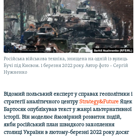
ВІДЕОУРОКИ «ELIFBE»
Русский
СВІДЧЕННЯ ОКУПАЦІЇ
Qırımtatar
УКРАЇНСЬКА ПРОБЛЕМА КРИМУ
ДОЛУЧАЙСЯ!
ІНФОГРАФІКА
Російська військова техніка, знищена на одній із вулиць
Бучі під Києвом. 1 березня 2022 року. Автор фото – Сергій
Усі сайти RFE/RL
Нужненко
Відомий польський експерт у справах геополітики і
стратегії аналітичного центру
Strategy&Future
Яцек
Бартосяк опублікував текст у жанрі альтернативної
історії. Він моделює ймовірний розвиток подій,
якби російський план швидкого захоплення
столиці України в лютому-березні 2022 року досяг