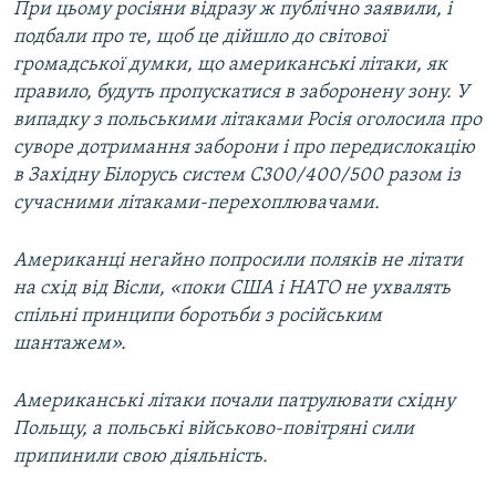
При цьому росіяни відразу ж публічно заявили, і
подбали про те, щоб це дійшло до світової
громадської думки, що американські літаки, як
правило, будуть пропускатися в заборонену зону. У
випадку з польськими літаками Росія оголосила про
суворе дотримання заборони і про передислокацію
в Західну Білорусь систем С300/400/500 разом із
сучасними літаками-перехоплювачами.
Американці негайно попросили поляків не літати
на схід від Вісли, «поки США і НАТО не ухвалять
спільні принципи боротьби з російським
шантажем».
Американські літаки почали патрулювати східну
Польщу, а польські військово-повітряні сили
припинили свою діяльність.