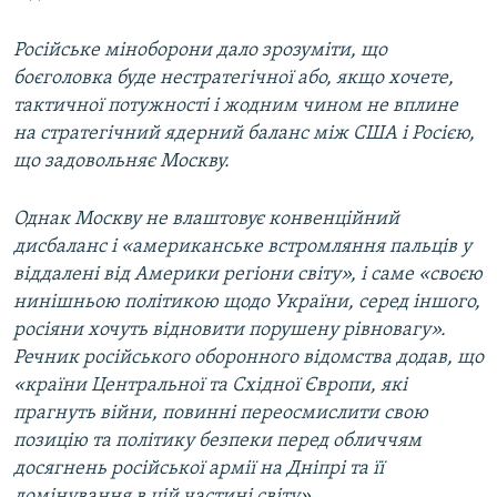
Російське міноборони дало зрозуміти, що
боєголовка буде нестратегічної або, якщо хочете,
тактичної потужності і жодним чином не вплине
на стратегічний ядерний баланс між США і Росією,
що задовольняє Москву.
Однак Москву не влаштовує конвенційний
дисбаланс і «американське встромляння пальців у
віддалені від Америки регіони світу», і саме «своєю
нинішньою політикою щодо України, серед іншого,
росіяни хочуть відновити порушену рівновагу».
Речник російського оборонного відомства додав, що
«країни Центральної та Східної Європи, які
прагнуть війни, повинні переосмислити свою
позицію та політику безпеки перед обличчям
досягнень російської армії на Дніпрі та її
домінування в цій частині світу».