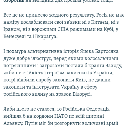
озброєнь
на вигідних для Кремля умовах тощо.
Все це не принесло жодного результату, Росія не має
наміру послаблювати свої зв'язки ні з Китаєм, ні з
Іраном, ні з ворожими США режимами на Кубі, у
Венесуелі та Нікарагуа.
І похмура альтернативна історія Яцека Бартосяка
дуже добре ілюструє, перед якими колосальними
потрясіннями і загрозами постали б країни Заходу,
якби не стійкість і героїзм захисників України,
котрі відбили спробу захопити Київ, не давши
захопити та інтегрувати Україну в сферу
російського впливу на зразок Білорусі.
Якби цього не сталося, то Російська Федерація
вийшла б на кордони НАТО по всій ширині
Альянсу. Путін міг би розгорнути величезні армії