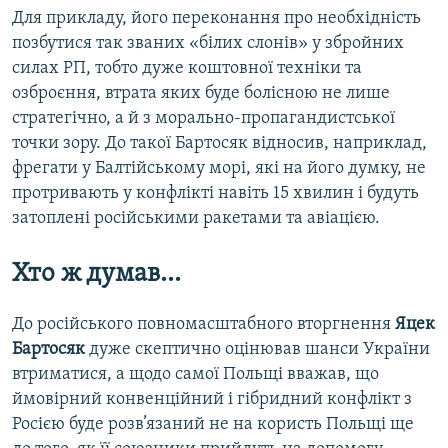
Для прикладу, його переконання про необхідність
позбутися так званих «білих слонів» у збройних
силах РП, тобто дуже коштовної техніки та
озброєння, втрата яких буде болісною не лише
стратегічно, а й з морально-пропагандистської
точки зору. До такої Бартосяк відносив, наприклад,
фрегати у Балтійському морі, які на його думку, не
протривають у конфлікті навіть 15 хвилин і будуть
затоплені російськими ракетами та авіацією.
Хто ж думав...
До російського повномасштабного вторгнення
Яцек
Бартосяк
дуже скептично оцінював шанси України
втриматися, а щодо самої Польщі вважав, що
ймовірний конвенційний і гібридний конфлікт з
Росією буде розв’язаний не на користь Польщі ще