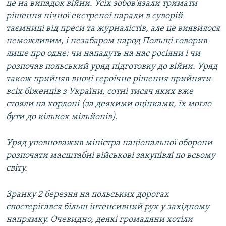
це на випадок війни. Усіх зобов'язали тримати
рішення нічної екстреної наради в суворій
таємниці від преси та журналістів, але це виявилося
неможливим, і незабаром народ Польщі говорив
лише про одне: чи нападуть на нас росіяни і чи
розпочав польський уряд підготовку до війни. Уряд
також прийняв вночі героїчне рішення прийняти
всіх біженців з України, сотні тисяч яких вже
стояли на кордоні (за деякими оцінками, їх могло
бути до кількох мільйонів).
Уряд уповноважив міністра національної оборони
розпочати масштабні військові закупівлі по всьому
світу.
Зранку 2 березня на польських дорогах
спостерігався більш інтенсивний рух у західному
напрямку. Очевидно, деякі громадяни хотіли