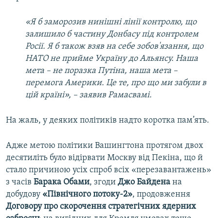
«Я б заморозив нинішні лінії контролю, що
залишило б частину Донбасу під контролем
Росії. Я б також взяв на себе зобов'язання, що
НАТО не прийме Україну до Альянсу. Наша
мета – не поразка Путіна, наша мета –
перемога Америки. Це те, про що ми забули в
цій країні», – заявив Рамасвамі.
На жаль, у деяких політиків надто коротка пам’ять.
Адже метою політики Вашингтона протягом двох
десятиліть було відірвати Москву від Пекіна, що й
стало причиною усіх спроб всіх «перезавантажень»
з часів
Барака Обами
, згоди
Джо Байдена
на
добудову
«Північного потоку-2»
, продовження
Договору про скорочення стратегічних ядерних