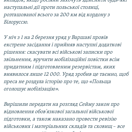
випадок, якщо росіяни захочуть здійснити будь-які
наступальні дії проти польської столиці,
розташованої всього за 200 км від кордону з
Білоруссю.
У ніч з 1 на 2 березня уряд у Варшаві провів
екстрене засідання і прийняв наступні додаткові
рішення: скасувати всі військові записки про
звільнення, вручити мобілізаційні повістки всім
придатним і підготовленим резервістам, яких
виявилося лише 12 000. Уряд зробив це таємно, щоб
преса не роздула історію про те, що «Польща
оголошує мобілізацію».
Вирішили передати на розгляд Сейму закон про
відновлення обов'язкової загальної військової
підготовки, а також наказано провести ревізію
військових і матеріальних складів та сховищ
–
все