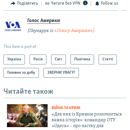
Поділитись
Читати без VPN
Follow us
Голос Америки
(Передрук із
«Голосу Америки»)
This item is part of
Україна
Росія
Світ
Політика
Статті
Головне за добу
ЗВЕРНИ УВАГУ!
Читайте також
ВІЙНА ТА КРИМ
«Для них із Кримом розпочнеться
важка історія»: командир ОТУ
«Одеса» – про пастку для