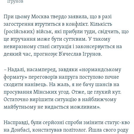
Ігрунов
При цьому Москва твердо заявила, що в разі
загострення втрутиться в конфлікт. Кількість
(російських) військ, які прибули туди, свідчить, що
це втручання може бути суттєвим. У такому
невиразному стані ситуація і законсервується на
деякий час, прогнозує В'ячеслав Ігрунов.
–
Надалі, насамперед, завдяки «нормандському
формату» ​переговорів напруга поступово почне
сходити нанівець. На жаль, я не бачу шансів на
просування Мінських угод. Отже, це глухий кут.
Остаточно вирішити ситуацію в найближчому
майбутньому не видається можливим».
Насправді, були серйозні спроби змінити статус-кво
на Донбасі, констатував політолог. Йшла свого роду