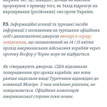
мирний час. Це, швидше, досада на власний
прорахунок з приводу того, як Захід відреагує на
нарощування (російських) сил проти України.
P.S.
Інформаційні агенції та турецькі засоби
інформації з посиланням на турецьких офіційних
осіб і дипломатичні джерела
ввечері в середу
повідомили
, що запланований на 14 і 15 квітня
прохід американських військових кораблів через
протоку Босфор у Чорне море не відбудеться.
Як стверджують джерела, США відкликали
попередження про прохід кораблів, яке вони
раніше надіслали владі Туреччини відповідно до
конвенції Монтре. З чим пов’язане рішення, не
повідомляється. Офіційних коментарів
американської сторони поки немає.​