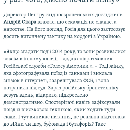
у разі чого, дійсно почати війну»
Директор Центру східноєвропейських досліджень
Андрій Окара
вважає, що ескалація не спадає, а
наростає. На його погляд, Росія для цього застосовує
досить витончену тактику на кордоні з Україною.
«Якщо згадати події 2014 року, то вони розвивалися
зовсім в іншому ключі, – додав співрозмовник
Російської служби «Голосу Америки ». – Тоді жінку,
яка сфотографувала поїзд із танками і виклала
знімок в інтернеті, заарештувала ФСБ, і вона
потрапила під суд. Зараз російську бронетехніку
везуть вдень, відкрито, підкреслено
демонстративно. Спостерігачі навіть зафіксували
поїзд із військовою технікою, який ходить туди-
сюди. І тут виникає питання, це реальна підготовка
до війни чи шоу, буфонада і бутафорія? Таке