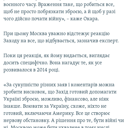
воєнного часу. Враження таке, що робиться все,
щоб не просто побрязкати зброєю, а й щоб у разі
чого дійсно почати війну», – каже Окара.
При цьому Москва уважно відстежує реакцію
Заходу на все, що відбувається, зазначив експерт.
Поки ця реакція, як йому видається, виглядає
досить специфічно. Вона нагадує те, як усе
розвивалося в 2014 році.
«За сукупністю різних заяв і коментарів можна
зробити висновок, що Захід готовий допомагати
Україні зброєю, можливо, фінансово, але ніяк
інакше. Воювати за Україну, схоже, ніхто не
готовий, включаючи Америку. Все це створює
нервову обстановку. А рішення про те, бути війні чи
ні, Москвою може бути ухвалене в тому числі