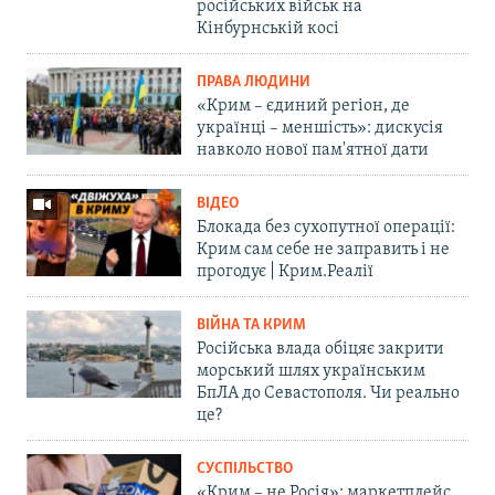
російських військ на
Кінбурнській косі
ПРАВА ЛЮДИНИ
«Крим – єдиний регіон, де
українці – меншість»: дискусія
навколо нової пам'ятної дати
ВІДЕО
Блокада без сухопутної операції:
Крим сам себе не заправить і не
прогодує | Крим.Реалії
ВІЙНА ТА КРИМ
Російська влада обіцяє закрити
морський шлях українським
БпЛА до Севастополя. Чи реально
це?
СУСПІЛЬСТВО
«Крим – не Росія»: маркетплейс