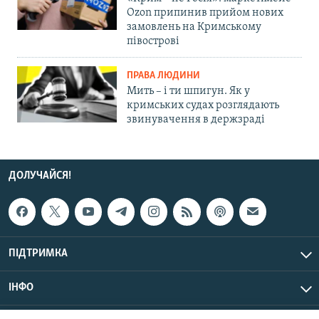
Ozon припинив прийом нових
замовлень на Кримському
півострові
ПРАВА ЛЮДИНИ
Мить – і ти шпигун. Як у
кримських судах розглядають
звинувачення в держзраді
ДОЛУЧАЙСЯ!
ПІДТРИМКА
ІНФО