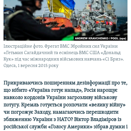
ВІДЕОУРОКИ «ELIFBE»
Русский
СВІДЧЕННЯ ОКУПАЦІЇ
Qırımtatar
УКРАЇНСЬКА ПРОБЛЕМА КРИМУ
ДОЛУЧАЙСЯ!
ІНФОГРАФІКА
Ілюстраційне фото. Фрегат ВМС Збройних сил України
«Гетьман Сагайдачний та есмінець ВМС США «Дональд
Кук» під час міжнародних військових навчань «Сі Бриз».
Усі сайти RFE/RL
Одеса, 1 вересня 2015 року
Прикриваючись поширенням дезінформації про те,
що нібито «Україна готує напад», Росія нарощує
навколо кордонів України загрозливу військову
потугу. Кремль готується розпочати «велику війну»
чи погрожує Заходу, намагаючись перешкодити
зближенню України з НАТО? Віктор Владіміров із
російської служби «Голосу Америки» зібрав думки і