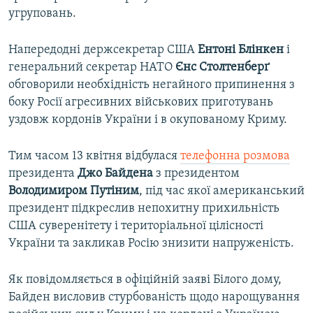
угруповань.
Напередодні держсекретар США
Ентоні Блінкен
і
генеральний секретар НАТО
Єнс Столтенберґ
обговорили необхідність негайного припинення з
боку Росії агресивних військових приготувань
уздовж кордонів України і в окупованому Криму.
Тим часом 13 квітня відбулася
телефонна розмова
президента
Джо Байдена
з президентом
Володимиром Путіним
, під час якої американський
президент підкреслив непохитну прихильність
США суверенітету і територіальної цілісності
України та закликав Росію знизити напруженість.
Як повідомляється в офіційній заяві Білого дому,
Байден висловив стурбованість щодо нарощування