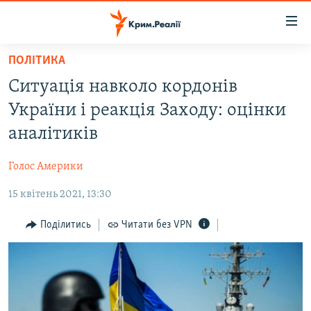
Доступність
посилання
Перейти
ПОЛІТИКА
до
НОВИНИ
Ситуація навколо кордонів
основного
ВОДА.КРИМ
матеріалу
України і реакція Заходу: оцінки
ВІДЕО ТА ФОТО
Перейти
аналітиків
до
ПОЛІТИКА
основної
Голос Америки
БЛОГИ
навігації
Перейти
15 квітень 2021, 13:30
ПОГЛЯД
до
ІНТЕРВ'Ю
Поділитись
Читати без VPN
пошуку
ВСЕ ЗА ДЕНЬ
СПЕЦПРОЕКТИ
ЯК ОБІЙТИ БЛОКУВАННЯ
ДЕПОРТАЦІЯ