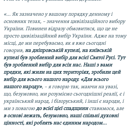
«... Як зазначено у вашому порядку денному і
основних тезах, – значення цивілізаційного вибору
України. Повинен відразу обмовитися, що це не
просто цивілізаційний вибір України. Адже на тому
місці, де ми перебуваємо, як я вже сьогодні
говорив,
на дніпровській купелі, на київській
купелі був зроблений вибір для всієї Святої Русі. Тут
був зроблений вибір для всіх нас. Наші з вами
предки, які жили на цих територіях, зробили цей
вибір для всього нашого народу. «Для всього
нашого народу»
, – я говорю так, маючи на увазі,
що, безумовно, ми розуміємо сьогоднішні реалії, є і
український народ, і білоруський, і інші є народи, і
ми з повагою
до всієї цієї спадщини
ставимося, але
в основі лежать, безумовно, наші спільні духовні
цінності, які роблять нас єдиним народом...