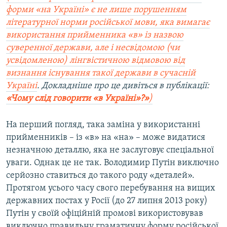
форми «на Україні» є не лише порушенням
літературної норми російської мови, яка вимагає
використання прийменника «в» із назвою
суверенної держави, але і несвідомою (чи
усвідомленою) лінгвістичною відмовою від
визнання існування такої держави в сучасній
Україні
.
Докладніше про це дивіться в публікації:
«Чому слід говорити «в Україні»?»
)
На перший погляд, така заміна у використанні
прийменників – із «в» на «на» – може видатися
незначною деталлю, яка не заслуговує спеціальної
уваги. Однак це не так. Володимир Путін виключно
серйозно ставиться до такого роду «деталей».
Протягом усього часу свого перебування на вищих
державних постах у Росії (до 27 липня 2013 року)
Путін у своїй офіційній промові використовував
виключно правильну граматичну форму російської