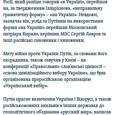
Росії, який раніше говорив «в Україні», перейшов
на, за твердженням Ілларіонова, «неправильну
граматичну форму» – «на Україні». Невдовзі,
зазначає він, услід за Путіним на використання
форми «на Україні» перейшли Московський
патріарх Кирило, керівник МЗС Сергій Лавров та
інші російські сановники і чиновники.
Мету війни проти України Путін, за словами його
ексрадника, також озвучив у Києві – на
конференції «Православно-слов’янські цінності –
основа цивілізаційного вибору України», що була
організована проросійською організацією
«Український вибір».
Путін прагне включення України і Білорусі, а також
російськомовних анклавів в інших державах до
геополітичного об’єднання «русский мир», написав