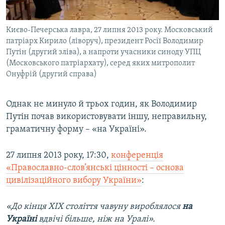
Києво-Печерська лавра, 27 липня 2013 року. Московський
патріарх Кирило (ліворуч), президент Росії Володимир
Путін (другий зліва), а напроти учасники синоду УПЦ
(Московського патріархату), серед яких митрополит
Онуфрій (другий справа)
Однак не минуло й трьох годин, як Володимир
Путін почав використовувати іншу, неправильну,
граматичну форму – «на Україні».
27 липня 2013 року, 17:30,
конференція
«Православно-слов’янські цінності – основа
цивілізаційного вибору України»
:
«До кінця ХIХ століття чавуну вироблялося
на
Україні
вдвічі більше, ніж на Уралі».