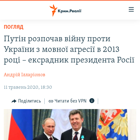
Доступність
посилання
Перейти
ПОГЛЯД
до
НОВИНИ
Путін розпочав війну проти
основного
ВОДА.КРИМ
матеріалу
України з мовної агресії в 2013
ВІДЕО ТА ФОТО
Перейти
році – ексрадник президента Росії
до
ПОЛІТИКА
основної
Андрій Ілларіонов
БЛОГИ
навігації
Перейти
11 травень 2020, 18:30
ПОГЛЯД
до
ІНТЕРВ'Ю
Поділитись
Читати без VPN
пошуку
ВСЕ ЗА ДЕНЬ
СПЕЦПРОЕКТИ
ЯК ОБІЙТИ БЛОКУВАННЯ
ДЕПОРТАЦІЯ