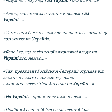
«Розумію, чому люди
на Україні
хотіли змін...»
«Але ті, хто стояв за останніми подіями
на
Україні
...»
«Саме вони багато в чому визначають і сьогодні ще
досі життя
на Україні
».
«Ясно і те, що легітимної виконавчої влади
на
Україні
досі немає...»
«Так, президент Російської Федерації отримав від
верхньої палати парламенту право
використовувати Збройні сили
на Україні
...»
«
На Україні
скористалися цим правом...»
«Подібний сценарій був реалізований і
на