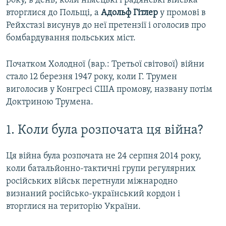
року, в день, коли німецькі і радянські війська
вторглися до Польщі, а
Адольф Гітлер
у промові в
Рейхстазі висунув до неї претензії і оголосив про
бомбардування польських міст.
Початком Холодної (вар.: Третьої світової) війни
стало 12 березня 1947 року, коли Г. Трумен
виголосив у Конгресі США промову, названу потім
Доктриною Трумена.
1. Коли була розпочата ця війна?
Ця війна була розпочата не 24 серпня 2014 року,
коли батальйонно-тактичні групи регулярних
російських військ перетнули міжнародно
визнаний російсько-український кордон і
вторглися на територію України.