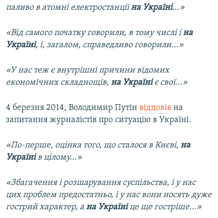
паливо в атомні електростанції
на Україні
...»
«Від самого початку говорили, в тому числі і
на
Україні
, і, загалом, справедливо говорили...»
«У нас теж є внутрішні причини відомих
економічних складнощів,
на Україні
є свої...»
4 березня 2014, Володимир Путін
відповів
на
запитання журналістів про ситуацію в Україні.
«По-перше, оцінка того, що сталося в Києві,
на
Україні
в цілому...»
«Збагачення і розшарування суспільства, і у нас
цих проблем предостатньо, і у нас вони носять дуже
гострий характер, а
на Україні
це ще гостріше...»