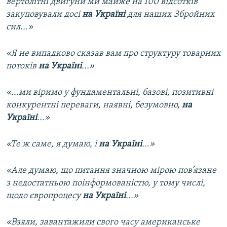
вертолітні двигуни ми майже на 100 відсотків
закуповували досі
на Україні
для наших Збройних
сил...»
«Я не випадково сказав вам про структуру товарних
потоків
на Україні
...»
«...ми віримо у фундаментальні, базові, позитивні
конкурентні переваги, наявні, безумовно,
на
Україні
...»
«Те ж саме, я думаю, і
на Україні
...»
«Але думаю, що питання значною мірою пов’язане
з недостатньою поінформованістю, у тому числі,
щодо європроцесу
на Україні
...»
«Взяли, завантажили свого часу американське