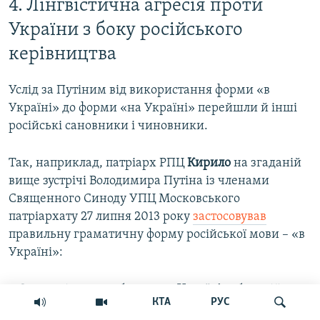
4. Лінгвістична агресія проти
України з боку російського
керівництва
Услід за Путіним від використання форми «в
Україні» до форми «на Україні» перейшли й інші
російські сановники і чиновники.
Так, наприклад, патріарх РПЦ
Кирило
на згаданій
вище зустрічі Володимира Путіна із членами
Священного Синоду УПЦ Московського
патріархату 27 липня 2013 року
застосовував
правильну граматичну форму російської мови – «в
Україні»:
«Сьогодні ми перебуваємо
в Україні
, у братній
КТА
РУС
країні, в тому місці, де відбулося Водохреще».