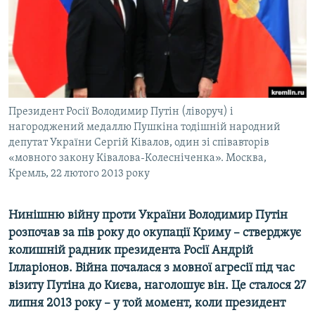
ВІДЕОУРОКИ «ELIFBE»
Русский
СВІДЧЕННЯ ОКУПАЦІЇ
Qırımtatar
УКРАЇНСЬКА ПРОБЛЕМА КРИМУ
ДОЛУЧАЙСЯ!
ІНФОГРАФІКА
Президент Росії Володимир Путін (ліворуч) і
нагороджений медаллю Пушкіна тодішній народний
депутат України Сергій Ківалов, один зі співавторів
Усі сайти RFE/RL
«мовного закону Ківалова-Колесніченка». Москва,
Кремль, 22 лютого 2013 року
Нинішню війну проти України Володимир Путін
розпочав за пів року до окупації Криму – стверджує
колишній радник президента Росії Андрій
Ілларіонов. Війна почалася з мовної агресії під час
візиту Путіна до Києва, наголошує він. Це сталося 27
липня 2013 року – у той момент, коли президент