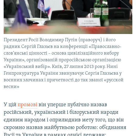
Президент Росії Володимир Путін (праворуч) і його
радник Сергій Глазьєв на конференції «Православно-
слов’янські цінності – основа цивілізаційного вибору
України», організованій проросійською організацією
«Український вибір». Київ, 27 липня 2013 року. Нині
Генпрокуратура України звинувачує Сергія Глазьєва у
воєнних злочинах і причетності до так званої «русской
весни»
У цій
промові
він уперше публічно назвав
російський, український і білоруський народи
єдиним народом і оприлюднив мету того, що він
скромно назвав майбутньою роботою: об’єднання
Росії та України в рамках однієї держави: