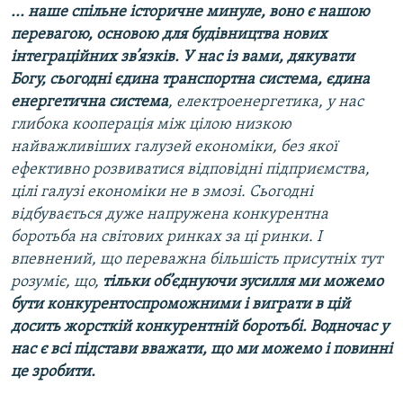
... наше спільне історичне минуле, воно є нашою
перевагою, основою для будівництва нових
інтеграційних зв’язків. У нас із вами, дякувати
Богу, сьогодні єдина транспортна система, єдина
енергетична система
, електроенергетика, у нас
глибока кооперація між цілою низкою
найважливіших галузей економіки, без якої
ефективно розвиватися відповідні підприємства,
цілі галузі економіки не в змозі. Сьогодні
відбувається дуже напружена конкурентна
боротьба на світових ринках за ці ринки. І
впевнений, що переважна більшість присутніх тут
розуміє, що,
тільки об’єднуючи зусилля ми можемо
бути конкурентоспроможними і виграти в цій
досить жорсткій конкурентній боротьбі. Водночас у
нас є всі підстави вважати, що ми можемо і повинні
це зробити.