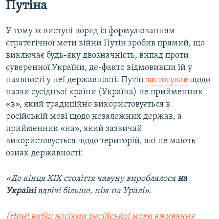
Путіна
У тому ж виступі поряд із формулюванням
стратегічної мети війни Путін зробив прямий, що
виключає будь-яку двозначність, випад проти
суверенної України, де-факто відмовивши їй у
наявності у неї державності. Путін
застосував
щодо
назви сусідньої країни (Україна) не прийменник
«в», який традиційно використовується в
російській мові щодо незалежних держав, а
прийменник «на», який зазвичай
використовується щодо територій, які не мають
ознак державності:
«До кінця ХIХ століття чавуну вироблялося
на
Україні
вдвічі більше, ніж на Уралі».
(Нині вибір носіями російської мови вживання