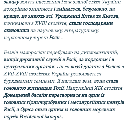
заходу
життя населення і так званої еліти України
докорінно змінилося
і змінилося, безумовно, на
краще, це знають всі. Уродженці Києва та Львова,
починаючи з ХVIII століття,
стали господарями
становища
на науковому, літературному,
церковному терені
Росії
...
Безліч малоросіян перебувало на дипломатичній,
вищій державній службі в Росії, за кордоном і в
центральних органах.
Після
возз’єднання з Росією
в
XVII-XVIII століттях Україна розвивається
бурхливими темпами. Я нагадаю вам,
вона стала
головною житницею Росії
. Наприкінці ХIХ століття
Донецький басейн перетворився на один із
головних гірничодобувних і металургійних центрів
Росії, а Одеса стала одним із головних морських
портів Російської імперії...