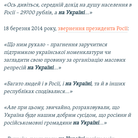
«Ось дивіться, середній дохід на душу населення в
Росії – 29700 рублів, а
на Україні
...»
18 березня 2014 року,
звернення президента Росії
:
«Що ним рухало – прагнення заручитися
підтримкою української номенклатури чи
загладити свою провину за організацію масових
репресій
на Україні
...»
«Багато людей і в Росії, і
на Україні
, та й в інших
республіках сподівалися...»
«Але при цьому, звичайно, розраховували, що
Україна буде нашим добрим сусідом, що росіяни й
російськомовні громадяни
на Україні
...»