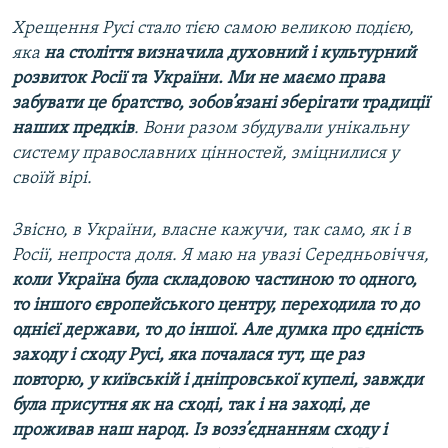
Хрещення Русі стало тією самою великою подією,
яка
на століття визначила духовний і культурний
розвиток Росії та України. Ми не маємо права
забувати це братство, зобов’язані зберігати традиції
наших предків
. Вони разом збудували унікальну
систему православних цінностей, зміцнилися у
своїй вірі.
Звісно, в України, власне кажучи, так само, як і в
Росії, непроста доля. Я маю на увазі Середньовіччя,
коли
Україна була складовою частиною то одного,
то іншого європейського центру, переходила то до
однієї держави, то до іншої. Але думка про єдність
заходу і сходу Русі, яка почалася тут, ще раз
повторю, у київській і дніпровської купелі, завжди
була присутня як на сході, так і на заході, де
проживав наш народ. Із возз’єднанням сходу і