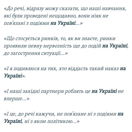
«До речі, відразу можу сказати, що наші навчання,
які були проведені нещодавно, вони ніяк не
пов’язані з подіями
на Україні
...»
«Що стосується ринків, то, як ви знаєте, ринки
проявили певну нервозність ще до подій
на Україні
,
до загострення ситуації...»
«І я подивлюся на тих, хто віддасть такий наказ
на
Україні
».
«І наші західні партнери роблять це
на Україні
не
вперше...»
«І це, до речі кажучи, не пов’язане ні з подіями
на
Україні
, ні з якою політикою...»