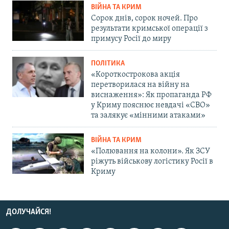
ВІЙНА ТА КРИМ
Сорок днів, сорок ночей. Про
результати кримської операції з
примусу Росії до миру
ПОЛІТИКА
«Короткострокова акція
перетворилася на війну на
виснаження»: Як пропаганда РФ
у Криму пояснює невдачі «СВО»
та залякує «мінними атаками»
ВІЙНА ТА КРИМ
«Полювання на колони». Як ЗСУ
ріжуть військову логістику Росії в
Криму
ДОЛУЧАЙСЯ!