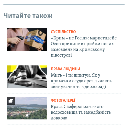
Читайте також
СУСПІЛЬСТВО
«Крим – не Росія»: маркетплейс
Ozon припинив прийом нових
замовлень на Кримському
півострові
ПРАВА ЛЮДИНИ
Мить – і ти шпигун. Як у
кримських судах розглядають
звинувачення в держзраді
ФОТОГАЛЕРЕЇ
Краса Сімферопольського
водосховища та занедбаність
довкола