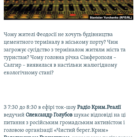
ВІДЕОУРОКИ «ELIFBE»
Русский
СВІДЧЕННЯ ОКУПАЦІЇ
Qırımtatar
УКРАЇНСЬКА ПРОБЛЕМА КРИМУ
Чому жителі Феодосії не хочуть будівництва
ДОЛУЧАЙСЯ!
ІНФОГРАФІКА
цементного терміналу в міському порту? Чим
загрожує сусідство з терміналом житялм міста та
туристам? Чому головна річка Сімферополя –
Салгир – виявилася в настільки жалюгідному
Усі сайти RFE/RL
екологічному стані?
З 7:30 до 8:30 в ефірі ток-шоу
Радіо Крим.Реалії
ведучий
Олександр Голубов
шукає відповіді на ці
питання з російським громадським активістом і
головою організації «Чистий берег.Крим»