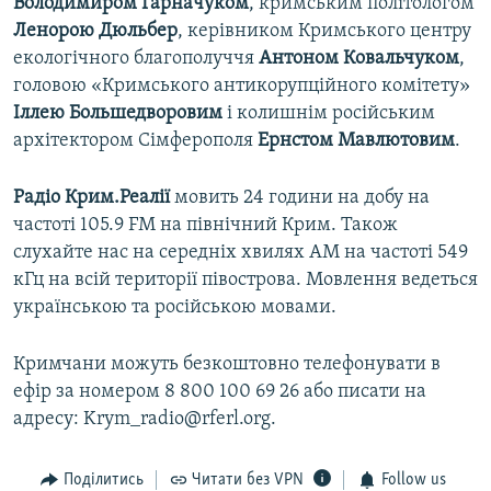
Володимиром Гарначуком
, кримським політологом
Ленорою Дюльбер
, керівником Кримського центру
екологічного благополуччя
Антоном Ковальчуком
,
головою «Кримського антикорупційного комітету»
Іллею Большедворовим
і колишнім російським
архітектором Сімферополя
Ернстом Мавлютовим
.
Радіо Крим.Реалії
мовить 24 години на добу на
частоті 105.9 FM на північний Крим. Також
слухайте нас на середніх хвилях АМ на частоті 549
кГц на всій території півострова. Мовлення ведеться
українською та російською мовами.
Кримчани можуть безкоштовно телефонувати в
ефір за номером 8 800 100 69 26 або писати на
адресу: Krym_radio@rferl.org.
Поділитись
Читати без VPN
Follow us