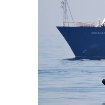
ВІДЕОУРОКИ «ELIFBE»
СВІДЧЕННЯ ОКУПАЦІЇ
УКРАЇНСЬКА ПРОБЛЕМА КРИМУ
ІНФОГРАФІКА