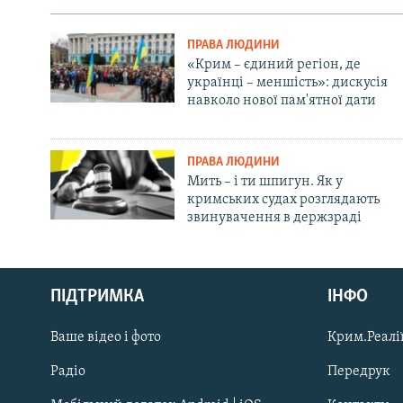
ПРАВА ЛЮДИНИ
«Крим – єдиний регіон, де
українці – меншість»: дискусія
навколо нової пам'ятної дати
ПРАВА ЛЮДИНИ
Мить – і ти шпигун. Як у
кримських судах розглядають
звинувачення в держзраді
Русский
ПІДТРИМКА
ІНФО
Qırımtatar
Ваше відео і фото
Крим.Реалії
ДОЛУЧАЙСЯ!
Радіо
Передрук