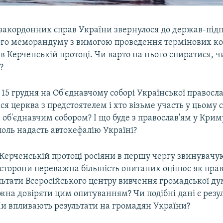
 закордонних справ України звернулося до держав-під
го меморандуму з вимогою проведення термінових ко
ії в Керченській протоці. Чи варто на нього спиратися, 
?
15 грудня на Об'єднавчому соборі Української правосл
я церква з предстоятелем і хто візьме участь у цьому с
за об'єднавчим собором? І що буде з православ'ям у Крим
оль надасть автокефалію Україні?
 Керченській протоці росіяни в першу чергу звинувачую
ї сторони переважна більшість опитаних оцінює як прав
льтати Всеросійського центру вивчення громадської ду
жна довіряти цим опитуванням? Чи подібні дані є резу
Чи впливають результати на громадян України?