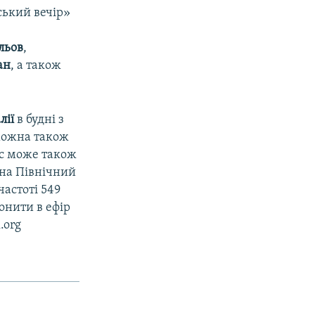
ький вечір»
льов
,
ан
, а також
лії
в будні з
 можна також
ас може також
 на Північний
частоті 549
онити в ефір
.org