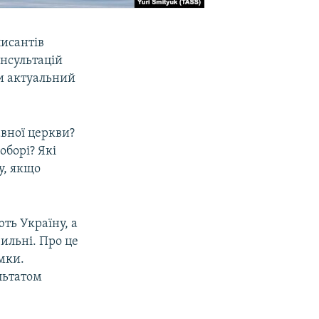
писантів
нсультацій
чи актуальний
авної церкви?
оборі? Які
у, якщо
ть Україну, а
ильні. Про це
мки.
льтатом