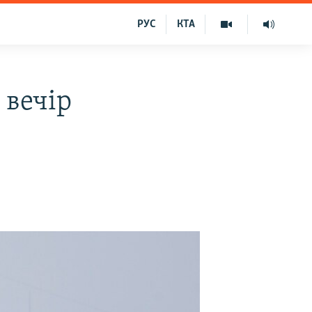
РУС
КТА
 вечір