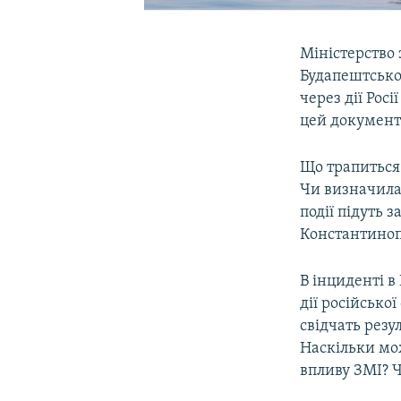
Міністерство
Будапештсько
через дії Рос
цей документ
Що трапиться 
Чи визначилас
події підуть 
Константиноп
В інциденті в
дії російсько
свідчать резу
Наскільки мо
впливу ЗМІ? 