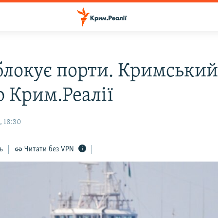
 блокує порти. Кримський
о Крим.Реалії
, 18:30
ь
Читати без VPN