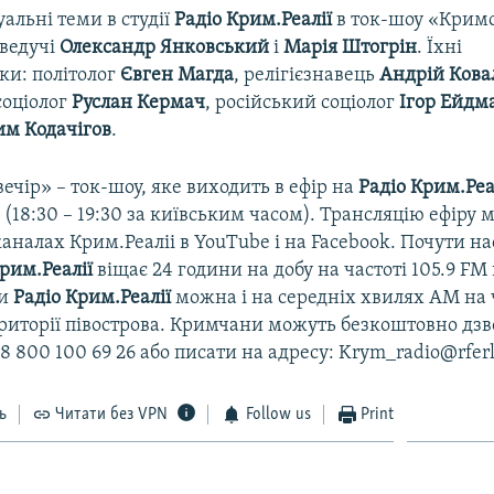
уальні теми в студії
Радіо Крим.Реалії
в ток-шоу «Кримс
ведучі
Олександр Янковський
і
Марія Штогрін
. Їхні
ки: політолог
Євген Магда
, релігієзнавець
Андрій Кова
соціолог
Руслан Кермач
, російський соціолог
Ігор Ейдм
им Кодачігов
.
чір» – ток-шоу, яке виходить в ефір на
Радіо Крим.Реа
0 (18:30 – 19:30 за київським часом). Трансляцію ефіру
аналах Крим.Реаліі в YouTube і на Facebook. Почути н
Крим.Реалії
віщає 24 години на добу на частоті 105.9 FM
ти
Радіо
Крим.Реалії
можна і на середніх хвилях АМ на 
ериторії півострова. Кримчани можуть безкоштовно дзв
8 800 100 69 26 або писати на адресу: Krym_radio@rferl
ь
Читати без VPN
Follow us
Print