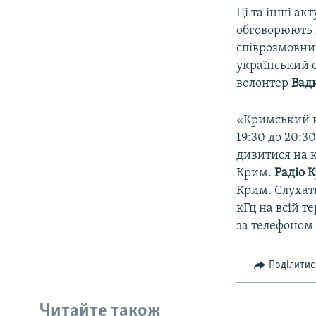
Ці та інші акт
обговорюють 
співрозмовни
український 
волонтер
Вад
«Кримський ве
19:30 до 20:3
дивитися на к
Крим.
Радіо 
Крим. Слуха
кГц на всій т
за телефоном 
Поділитис
Читайте також