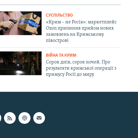
СУСПІЛЬСТВО
«Крим – не Росія»: маркетплейс
Ozon припинив прийом нових
замовлень на Кримському
півострові
ВІЙНА ТА КРИМ
Сорок днів, сорок ночей. Про
результати кримської операції з
примусу Росії до миру