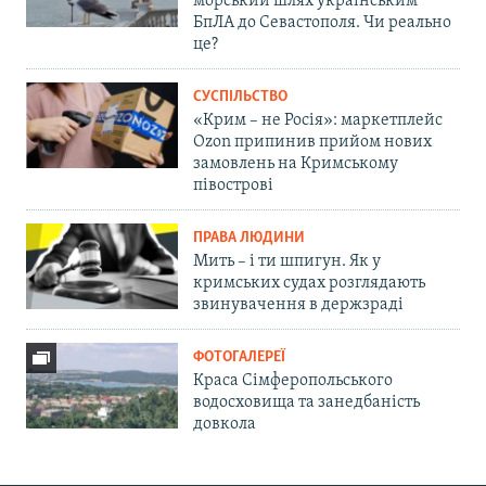
морський шлях українським
БпЛА до Севастополя. Чи реально
це?
СУСПІЛЬСТВО
«Крим – не Росія»: маркетплейс
Ozon припинив прийом нових
замовлень на Кримському
півострові
ПРАВА ЛЮДИНИ
Мить – і ти шпигун. Як у
кримських судах розглядають
звинувачення в держзраді
ФОТОГАЛЕРЕЇ
Краса Сімферопольського
водосховища та занедбаність
довкола