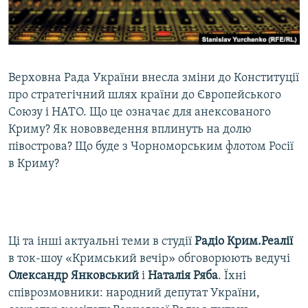
Qırımtatar
УКРАЇНСЬКА ПРОБЛЕМА КРИМУ
ДОЛУЧАЙСЯ!
ІНФОГРАФІКА
Верховна Рада України внесла зміни до Конституції
про стратегічний шлях країни до Європейського
Усі сайти RFE/RL
Союзу і НАТО. Що це означає для анексованого
Криму? Як нововведення вплинуть на долю
півострова? Що буде з Чорноморським флотом Росії
в Криму?
Ці та інші актуальні теми в студії
Радіо Крим.Реалії
в ток-шоу «Кримський вечір» обговорюють ведучі
Олександр Янковський
і
Наталія Ряба
. Їхні
співрозмовники: народний депутат України,