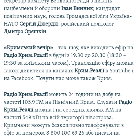
секретар комітету Верховної Ради з питань
нацбезпеки й оборони
Іван Винник
; кандидат
політичних наук, голова Громадської ліги Україна-
НАТО
Сергій Джердж
; російський політолог
Дмитро Орєшкін
.
«Кримський вечір»
– ток-шоу, яке виходить ефір на
Радіо Крим.Реалії
в будні з 19.30 до 20.30 (18:30 –
19:30 за київським часом). Трансляцію ефіру можна
також дивитися на каналах
Крим.Реалії
в YouTube і
на Facebook. Почути нас може також Крим.
Радіо Крим.Реалії
мовить 24 години на добу на
частоті 105.9 FM на Північний Крим. Слухати
Радіо
Крим.Реалії
можна і на середніх хвилях АМ на
частоті 549 кГц на всій території півострова.
Кримчани можуть безкоштовно телефонувати в
ефір за номером 8 800 100 69 26 або писати на