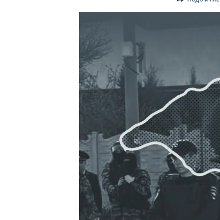
ВІДЕОУРОКИ «ELIFBE»
СВІДЧЕННЯ ОКУПАЦІЇ
УКРАЇНСЬКА ПРОБЛЕМА КРИМУ
ІНФОГРАФІКА