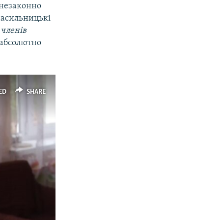
 незаконно
насильницькі
(
членів
 абсолютно
ED
SHARE