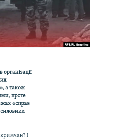
 організації
них
, а також
ями, проте
межах «справ
і силовики
 кримчан? І