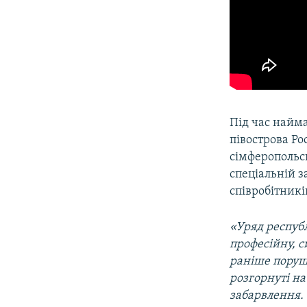
Під час найма
півострова Ро
сімферопольсь
спеціальній за
співробітників
«Уряд респуб
професійну, с
раніше поруш
розгорнуті на
забарвлення. 