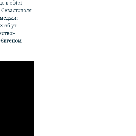
е в ефірі
і Севастополя
емеджи
;
ізб ут-
нство»
»
Євгеном