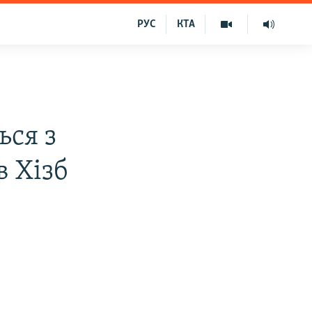
РУС
КТА
ься з
 Хізб