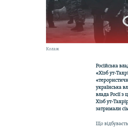
Колаж
Російська вла
«Хізб ут-Тахр
«терористичн
українська в
влада Росії з
Хізб ут-Тахрі
затримали сі
Що відбуваєт