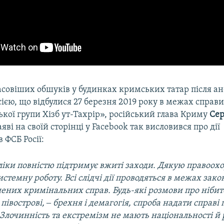
совіших обшуків у будинках кримських татар після ан
сією, що відбулися 27 березня 2019 року в межах справи
кої групи Хізб ут-Тахрір», російський глава Криму
Сер
яві на своїй сторінці у Facebook так висловився про дії
 ФСБ Росії:
ліки повністю підтримує вжиті заходи. Дякую правоох
истемну роботу. Всі слідчі дії проводяться в межах зако
ених кримінальних справ. Будь-які розмови про нібито
 півострові, ‒ брехня і демагогія, спроба надати справі
Злочинність та екстремізм не мають національності й 