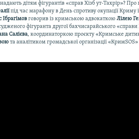
надають дітям фігурантів «справ Хізб ут-Тахрір»? Про ц
алії
під час марафону в День спротиву окупації Криму 
с Ібрагімов
говорив із кримською адвокаткою
Лілею Г
удженого фігуранта другої бахчисарайського «справи Х
на Салієва
, координаторкою проєкту «Кримське дити
вою
та аналітиком громадської організації «КримSOS