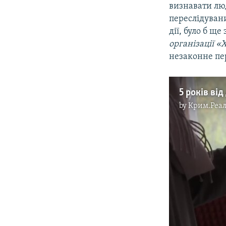
визнавати люд
переслідувани
дії, було б щ
організації «Х
незаконне пе
by
Крим.Реал