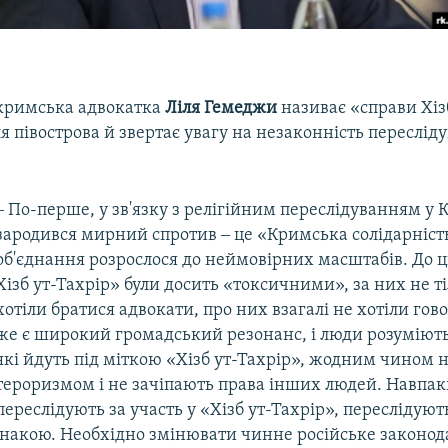
у кримська адвокатка
Ліля Гемеджи
називає «справи Хіз
 півострова й звертає увагу на незаконність пересліду
‒ По-перше, у зв'язку з релігійним переслідуванням у
зародився мирний спротив ‒ це «Кримська солідарніст
об'єднання розрослося до неймовірних масштабів. До 
Хізб ут-Тахрір» були досить «токсичними», за них не т
хотіли братися адвокати, про них взагалі не хотіли гов
же є широкий громадський резонанс, і люди розуміють
які йдуть під міткою «Хізб ут-Тахрір», жодним чином не
тероризмом і не зачіпають права інших людей. Навпаки,
переслідують за участь у «Хізб ут-Тахрір», переслідуют
знакою. Необхідно змінювати чинне російське законод