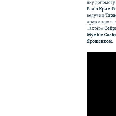
яку допомогу 
Радіо Крим.Ре
ведучий
Тара
дружиною зас
Тахрір»
Сейра
Муміне Саліє
Ярошенком
.