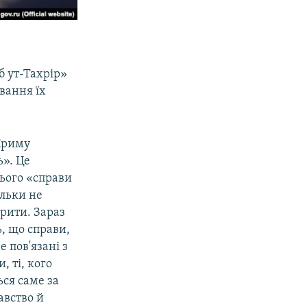
б ут-Тахрір»
вання їх
 Криму
ь». Це
цього «справи
ільки не
орити. Зараз
, що справи,
 пов'язані з
 ті, кого
ься саме за
авство й