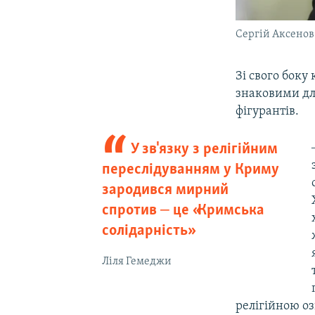
Сергій Аксенов
Зі свого бок
знаковими для
фігурантів.
У зв'язку з релігійним
переслідуванням у Криму
зародився мирний
спротив ‒ це «Кримська
солідарність»
Ліля Гемеджи
релігійною о