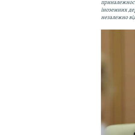
приналежності
іноземних дер
незалежно від