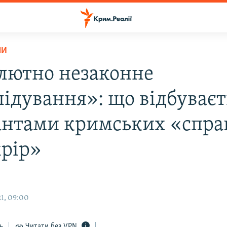
НИ
лютно незаконне
лідування»: що відбуваєт
антами кримських «справ
хрір»
1, 09:00
ь
Читати без VPN