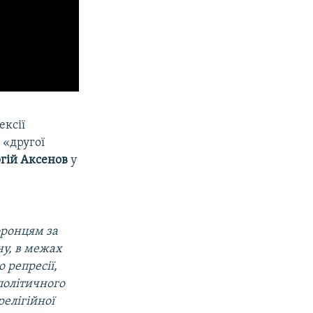
ексії
 «другої
гій Аксенов
у
оронцям за
ну, в межах
 репресії,
 політичного
релігійної