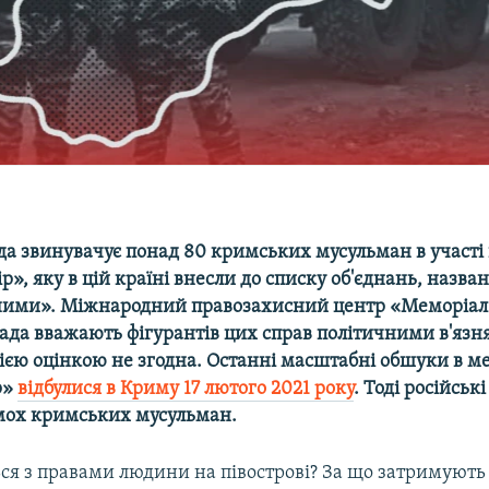
да звинувачує понад 80 кримських мусульман в участі в
ір», яку в цій країні внесли до списку об'єднань, назва
ими». Міжнародний правозахисний центр «Меморіал»
лада вважають фігурантів цих справ політичними в'язн
 цією оцінкою не згодна. Останні масштабні обшуки в 
р»
відбулися в Криму 17 лютого 2021 року
. Тоді російськ
мох кримських мусульман.
ься з правами людини на півострові? За що затримують