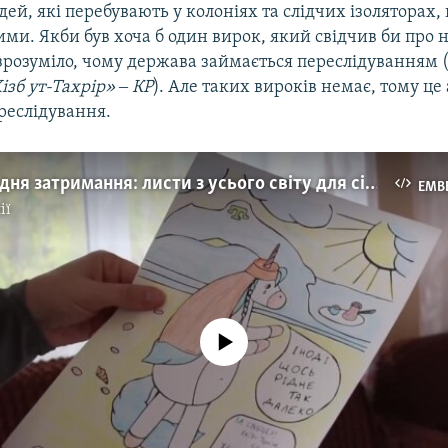
ей, які перебувають у колоніях та слідчих ізоляторах,
ми. Якби був хоча б один вирок, який свідчив би про 
е зрозуміло, чому держава займається переслідуванням 
ізб ут-Тахрір» ‒ КР
). Але таких вироків немає, тому це
реслідування.
5 років від дня затримання: листи з усього світу для сім'ї Куку (відео)
EMB
ії
No media source currently available