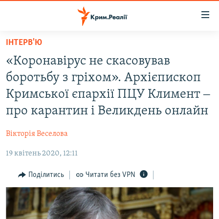
Доступність
посилання
Перейти
ІНТЕРВ'Ю
до
НОВИНИ
«Коронавірус не скасовував
основного
ВОДА.КРИМ
матеріалу
боротьбу з гріхом». Архієпископ
ВІДЕО ТА ФОТО
Перейти
Кримської єпархії ПЦУ Климент ‒
до
ПОЛІТИКА
про карантин і Великдень онлайн
основної
БЛОГИ
навігації
Вікторія Веселова
Перейти
ПОГЛЯД
до
19 квітень 2020, 12:11
ІНТЕРВ'Ю
пошуку
ВСЕ ЗА ДЕНЬ
Поділитись
Читати без VPN
СПЕЦПРОЕКТИ
ЯК ОБІЙТИ БЛОКУВАННЯ
ДЕПОРТАЦІЯ