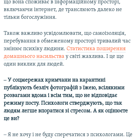
що вона споживає в інформаційному просторі,
включаючи інтернет, де транслюють далеко не
тільки богослужіння.
Також важливо усвідомлювати, що самоізоляція,
перебування в обмеженому просторі тривалий час
змінює психіку людини.
Статистика поширення
домашнього насильства
у світі жахлива. І це ще
один виклик для людей.
‒ У соцмережах кримчани на карантині
публікують безліч фотографій з їжею, всілякими
розвагами вдома і всім тим, що не відповідає
режиму посту. Психологи стверджують, що так
людям легше впоратися зі стресом. А як оцінюєте
це ви?
‒ Я не хочу і не буду сперечатися з психологами. Це