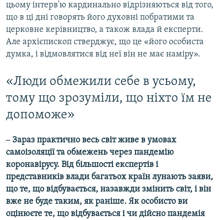
цьому інтерв'ю кардинально відрізняються від того,
що в ці дні говорять його духовні побратими та
церковне керівництво, а також влада й експерти.
Але архієпископ стверджує, що це «його особиста
думка, і відмовлятися від неї він не має наміру».
«Люди обмежили себе в усьому,
тому що зрозуміли, що ніхто їм не
допоможе»
‒ Зараз практично весь світ живе в умовах
самоізоляції та обмежень через пандемію
коронавірусу. Від більшості експертів і
представників влади багатьох країн лунають заяви,
що те, що відбувається, назавжди змінить світ, і він
вже не буде таким, як раніше. Як особисто ви
оцінюєте те, що відбувається і чи дійсно пандемія