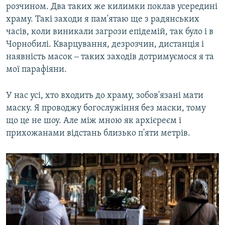
розчином. Два таких же килимки поклав усередині
храму. Такі заходи я пам'ятаю ще з радянських
часів, коли виникали загрози епідемій, так було і в
Чорнобилі. Кварцування, дезрозчин, дистанція і
наявність масок ‒ таких заходів дотримуємося я та
мої парафіяни.
У нас усі, хто входить до храму, зобов'язані мати
маску. Я проводжу богослужіння без маски, тому
що це не шоу. Але між мною як архієреєм і
прихожанами відстань близько п'яти метрів.