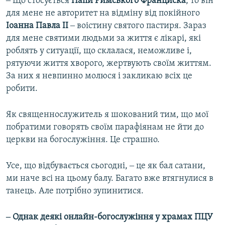
‒ Що стосується
Папи Римського Франциска
, то він
для мене не авторитет на відміну від покійного
Іоанна Павла II
‒ воістину святого пастиря. Зараз
для мене святими людьми за життя є лікарі, які
роблять у ситуації, що склалася, неможливе і,
рятуючи життя хворого, жертвують своїм життям.
За них я невпинно молюся і закликаю всіх це
робити.
Як священнослужитель я шокований тим, що мої
побратими говорять своїм парафіянам не йти до
церкви на богослужіння. Це страшно.
Усе, що відбувається сьогодні, ‒ це як бал сатани,
ми наче всі на цьому балу. Багато вже втягнулися в
танець. Але потрібно зупинитися.
‒ Однак деякі онлайн-богослужіння у храмах ПЦУ