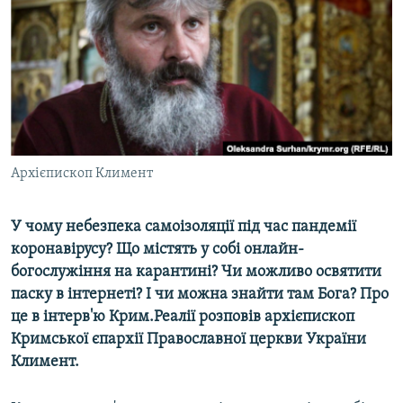
ВІДЕОУРОКИ «ELIFBE»
Русский
СВІДЧЕННЯ ОКУПАЦІЇ
Qırımtatar
УКРАЇНСЬКА ПРОБЛЕМА КРИМУ
ДОЛУЧАЙСЯ!
ІНФОГРАФІКА
Архієпископ Климент
Усі сайти RFE/RL
У чому небезпека самоізоляції під час пандемії
коронавірусу? Що містять у собі онлайн-
богослужіння на карантині? Чи можливо освятити
паску в інтернеті? І чи можна знайти там Бога? Про
це в інтерв'ю Крим.Реалії розповів архієпископ
Кримської єпархії Православної церкви України
Климент.