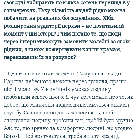
сьогодні набирають по кілька сотень переглядів у
соцмережах. Таку кількість людей рідко можна
побачити на реальних богослужіннях. Хіба
розширення аудиторії церкви ‒ не позитивний
момент у цій історії? І чим погано те, що люди
через інтернет можуть замовити молебні за своїх
рідних, а також пожертвувати кошти храмам,
переказавши їх на рахунок?
‒ Це не позитивний момент. Тому що шлях до
Царства небесного лежить через зусилля, працю,
піст і молитву. У нинішніх умовах людину
позбавили всього цього. Я чув аргументи про те, як
добре, що мільйони людей дивитимуться онлайн-
службу. Сатана знаходить можливість, щоб
спокусити людину, зробити так, щоб їй було зручно.
Але те, що зручно та комфортно людині, не угодно
Богові. Щоб врятуватися, треба встати вранці,