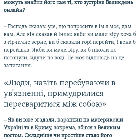
можуть знайти його там ті, хто зустріне Великдень
онлайн?
‒ Господь сказав: усе, що попросите в ім'я моє, дам
вам. Але він сказав й інше: якби ви мали віру хоча б
з гірчичне зерно, ви б сказали горі перейти, і вона б
перейшла. Якби ви мали віру, ви б ніколи не
потонули, йдучи по воді. Це моя відповідь на це
запитання.
«Люди, навіть перебуваючи в
ув'язненні, примудрилися
пересваритися між собою»
‒ Як ви вже згадали, карантин на материковій
Україні та в Криму, зокрема, збігся з Великим
постом. Складніше чи простіше стало його