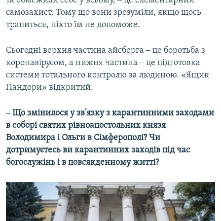
та обмежили себе у всьому, ‒ це елементарний
самозахист. Тому що вони зрозуміли, якщо щось
трапиться, ніхто їм не допоможе.
Сьогодні верхня частина айсберга ‒ це боротьба з
коронавірусом, а нижня частина ‒ це підготовка
системи тотального контролю за людиною. «Ящик
Пандори» відкритий.
‒ Що змінилося у зв'язку з карантинними заходами
в соборі святих рівноапостольних князя
Володимира і Ольги в Сімферополі? Чи
дотримуєтесь ви карантинних заходів під час
богослужінь і в повсякденному житті?