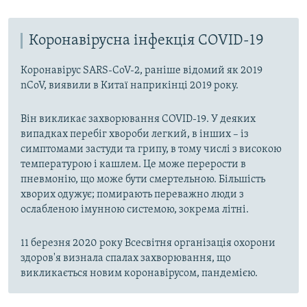
Коронавірусна інфекція COVID-19
Коронавірус SARS-CoV-2, раніше відомий як 2019
nCoV, виявили в Китаї наприкінці 2019 року.
Він викликає захворювання COVID-19. У деяких
випадках перебіг хвороби легкий, в інших – із
симптомами застуди та грипу, в тому числі з високою
температурою і кашлем. Це може перерости в
пневмонію, що може бути смертельною. Більшість
хворих одужує; помирають переважно люди з
ослабленою імунною системою, зокрема літні.
11 березня 2020 року Всесвітня організація охорони
здоров'я визнала спалах захворювання, що
викликається новим коронавірусом, пандемією.