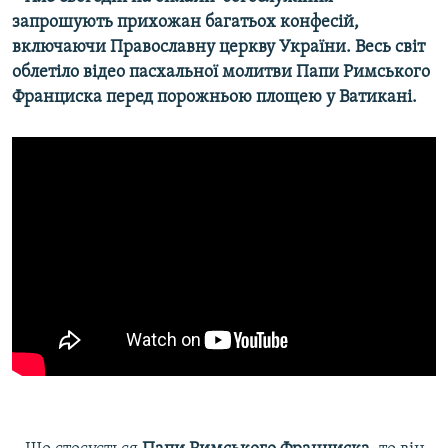
запрошують прихожан багатьох конфесій,
включаючи Православну церкву України. Весь світ
облетіло відео пасхальної молитви Папи Римського
Франциска перед порожньою площею у Ватикані.