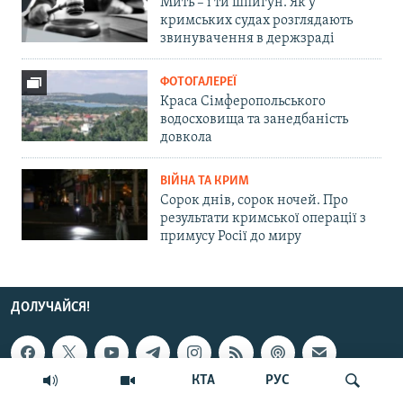
Мить – і ти шпигун. Як у
кримських судах розглядають
звинувачення в держзраді
ФОТОГАЛЕРЕЇ
Краса Сімферопольського
водосховища та занедбаність
довкола
ВІЙНА ТА КРИМ
Сорок днів, сорок ночей. Про
результати кримської операції з
примусу Росії до миру
ДОЛУЧАЙСЯ!
КТА
РУС