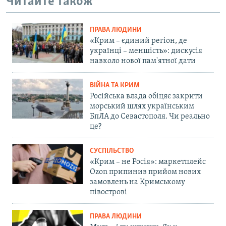
Читайте також
ПРАВА ЛЮДИНИ
«Крим – єдиний регіон, де
українці – меншість»: дискусія
навколо нової пам'ятної дати
ВІЙНА ТА КРИМ
Російська влада обіцяє закрити
морський шлях українським
БпЛА до Севастополя. Чи реально
це?
СУСПІЛЬСТВО
«Крим – не Росія»: маркетплейс
Ozon припинив прийом нових
замовлень на Кримському
півострові
ПРАВА ЛЮДИНИ