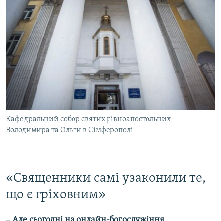
Кафедральний собор святих рівноапостольних
Володимира та Ольги в Сімферополі
«Священники самі узаконили те,
що є гріховним»
‒ Але сьогодні на онлайн-богослужіння