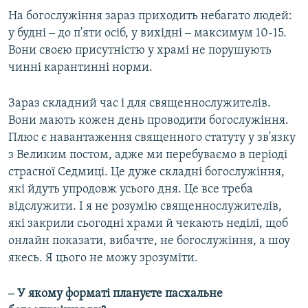
На богослужіння зараз приходить небагато людей:
у будні ‒ до п'яти осіб, у вихідні ‒ максимум 10-15.
Вони своєю присутністю у храмі не порушують
чинні карантинні норми.
Зараз складний час і для священнослужителів.
Вони мають кожен день проводити богослужіння.
Плюс є навантаження священного статуту у зв'язку
з Великим постом, адже ми перебуваємо в періоді
страсної Седмиці. Це дуже складні богослужіння,
які йдуть упродовж усього дня. Це все треба
відслужити. І я не розумію священнослужителів,
які закрили сьогодні храми й чекають неділі, щоб
онлайн показати, вибачте, не богослужіння, а шоу
якесь. Я цього не можу зрозуміти.
‒ У якому форматі плануєте пасхальне