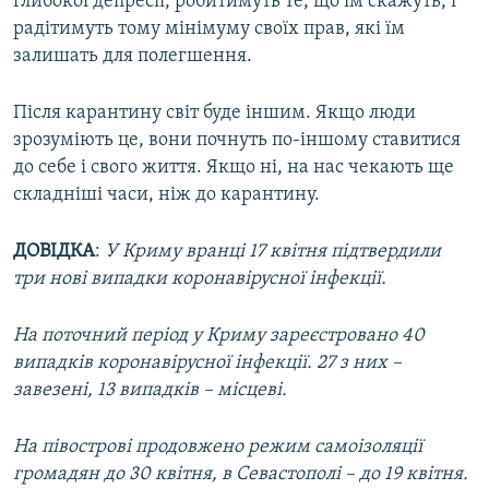
глибокої депресії, робитимуть те, що їм скажуть, і
радітимуть тому мінімуму своїх прав, які їм
залишать для полегшення.
Після карантину світ буде іншим. Якщо люди
зрозуміють це, вони почнуть по-іншому ставитися
до себе і свого життя. Якщо ні, на нас чекають ще
складніші часи, ніж до карантину.
ДОВІДКА
:
У Криму вранці 17 квітня підтвердили
три нові випадки коронавірусної інфекції.
На поточний період у Криму зареєстровано 40
випадків коронавірусної інфекції. 27 з них –
завезені, 13 випадків – місцеві.
На півострові продовжено режим самоізоляції
громадян до 30 квітня, в Севастополі – до 19 квітня.