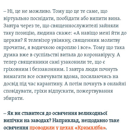
‒ Ні, це не можливо. Тому що це те саме, що
віртуально поснідати, пообідати або випити вина.
Завтра через те, що священнослужителі зайняли
таку позицію, людина скаже: «А навіщо мені йти до
церкви? Я телевізор увімкну, священник молитву
прочитає, я водичкою окроплю і все». Тому що така
думка вже в суспільстві витала до коронавірусу. А
тепер священники самі узаконили те, що є
гріховним і беззаконним. І завтра люди почнуть
вимагати все освячувати вдома, посилаючись на
досвід під час карантину. А потім почнуть в онлайні
сповідувати, гріхи відпускати, пожертвування
збирати.
‒ Як ви ставитеся до освячення великодньої
випічки на заводах? Наприклад, нещодавно таке
освячення
проводили у цехах «Кримхліба»
.