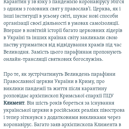
Карантин у зв'язку з пандемією коронавірусу збігся
з одним з головних свят у православ'ї. Церква, як і
інші інституції в усьому світі, шукає нові способи
організації своєї діяльності в умовах самоізоляції.
Вперше в новітній історії багато церковних лідерів
в Україні та інших країнах світу закликали свою
паству утриматися від відвідування храмів під час
Великодня. Замість цього парафіянам пропонують
онлайн-трансляції святкових богослужінь.
Про те, як зустрічатимуть Великдень парафіяни
Православної церкви України в Криму, про
виклики пандемії та життя після карантину
розповідає архієпископ Кримської єпархії ПЦУ
Климент
. Він шість років бореться за існування
української церкви в російських реаліях півострова
і тепер зіткнувся з додатковими викликами через
коронавірус. Багато заяв архієпископа Климента в