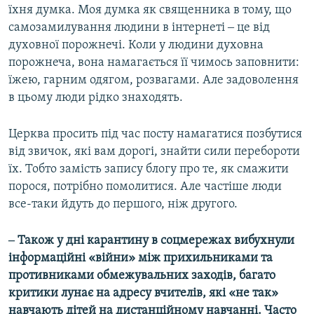
їхня думка. Моя думка як священника в тому, що
самозамилування людини в інтернеті ‒ це від
духовної порожнечі. Коли у людини духовна
порожнеча, вона намагається її чимось заповнити:
їжею, гарним одягом, розвагами. Але задоволення
в цьому люди рідко знаходять.
Церква просить під час посту намагатися позбутися
від звичок, які вам дорогі, знайти сили перебороти
їх. Тобто замість запису блогу про те, як смажити
порося, потрібно помолитися. Але частіше люди
все-таки йдуть до першого, ніж другого.
‒ Також у дні карантину в соцмережах вибухнули
інформаційні «війни» між прихильниками та
противниками обмежувальних заходів, багато
критики лунає на адресу вчителів, які «не так»
навчають дітей на дистанційному навчанні. Часто