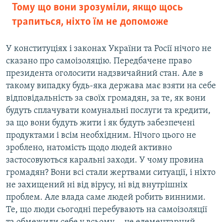
Тому що вони зрозуміли, якщо щось
трапиться, ніхто їм не допоможе
У конституціях і законах України та Росії нічого не
сказано про самоізоляцію. Передбачене право
президента оголосити надзвичайний стан. Але в
такому випадку будь-яка держава має взяти на себе
відповідальність за своїх громадян, за те, як вони
будуть сплачувати комунальні послуги та кредити,
за що вони будуть жити і як будуть забезпечені
продуктами і всім необхідним. Нічого цього не
зроблено, натомість щодо людей активно
застосовуються каральні заходи. У чому провина
громадян? Вони всі стали жертвами ситуації, і ніхто
не захищений ні від вірусу, ні від внутрішніх
проблем. Але влада саме людей робить винними.
Те, що люди сьогодні перебувають на самоізоляції