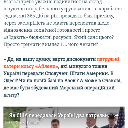
Взагалі треба уважно подивитися на склад
існуючого корабельного угруповання – є кораблі та
судна, які 365 діб на рік проводять біля причалу,
через застарілість не мають перспектив щодо
відновлення технічної готовності і просто
«з’їдають» бюджетні ресурси. Який сенс цього?
Просто тримати вимпел і … чого чекати?
– Де, на вашу думку, варто дислокувати
патрульні
катери класу «Айленд»
, які минулого тижня
Україні передали Сполучені Штати Америки. В
Одесі? Чи на новій базі на Азові? А може в Очакові,
де має бути збудований Морський операційний
центр?
Як США передавали Україні два патрульні катери класу «Айленд» – відео
by
Крим.Реалії