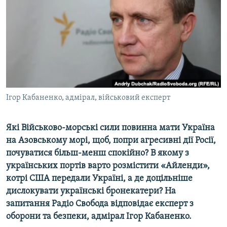
ВІДЕОУРОКИ «ELIFBE»
Русский
СВІДЧЕННЯ ОКУПАЦІЇ
Qırımtatar
УКРАЇНСЬКА ПРОБЛЕМА КРИМУ
ДОЛУЧАЙСЯ!
ІНФОГРАФІКА
Ігор Кабаненко, адмірал, військовий експерт
Усі сайти RFE/RL
Які Військово-морські сили повинна мати Україна
на Азовському морі, щоб, попри агресивні дії Росії,
почуватися більш-менш спокійно? В якому з
українських портів варто розмістити «Айленди»,
котрі США передали Україні, а де доцільніше
дислокувати українські бронекатери? На
запитання Радіо Свобода відповідає експерт з
оборони та безпеки, адмірал Ігор Кабаненко.