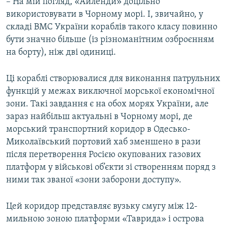
– На мій погляд, «Айленди» доцільно
використовувати в Чорному морі. І, звичайно, у
складі ВМС України кораблів такого класу повинно
бути значно більше (із різноманітним озброєнням
на борту), ніж дві одиниці.
Ці кораблі створювалися для виконання патрульних
функцій у межах виключної морської економічної
зони. Такі завдання є на обох морях України, але
зараз найбільш актуальні в Чорному морі, де
морський транспортний коридор в Одесько-
Миколаївський портовий хаб зменшено в рази
після перетворення Росією окупованих газових
платформ у військові об’єкти зі створенням поряд з
ними так званої «зони заборони доступу».
Цей коридор представляє вузьку смугу між 12-
мильною зоною платформи «Таврида» і острова