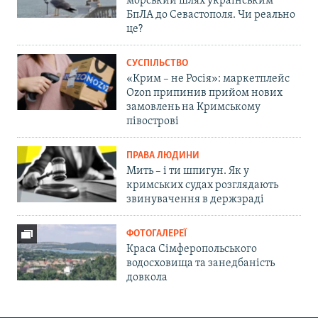
морський шлях українським
БпЛА до Севастополя. Чи реально
це?
СУСПІЛЬСТВО
«Крим – не Росія»: маркетплейс
Ozon припинив прийом нових
замовлень на Кримському
півострові
ПРАВА ЛЮДИНИ
Мить – і ти шпигун. Як у
кримських судах розглядають
звинувачення в держзраді
ФОТОГАЛЕРЕЇ
Краса Сімферопольського
водосховища та занедбаність
довкола