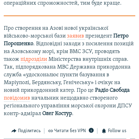
операційних спроможностей, тим буде краще.
Про створення на Азові нової української
військово-морської бази
заявив
президент
Петро
Порошенко
. Відповідні заходи з посилення позицій
на Азовському морі, крім ВМС ЗСУ, проводять
також
підрозділи
Міністерства внутрішніх справ.
Так, підпорядкована МВС Державна прикордонна
служба «удосконалює пункти базування в
Маріуполі, Бердянську, Генічеську» і очікує на
новий прикордонний катер. Про це
Радіо Свобода
повідомив
начальник нещодавно створеного
регіонального управління морської охорони ДПСУ
контр-адмірал
Олег Костур
.
Поділитись
Читати без VPN
Follow us