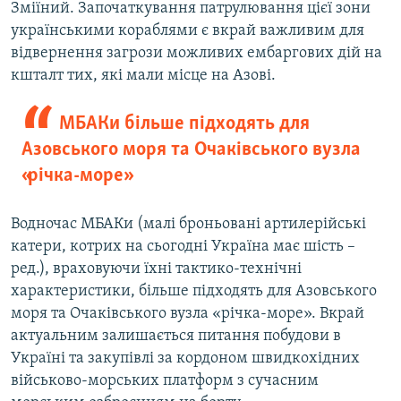
Зміїний. Започаткування патрулювання цієї зони
українськими кораблями є вкрай важливим для
відвернення загрози можливих ембаргових дій на
кшталт тих, які мали місце на Азові.
МБАКи більше підходять для
Азовського моря та Очаківського вузла
«річка-море»
Водночас МБАКи (малі броньовані артилерійські
катери, котрих на сьогодні Україна має шість –
ред.), враховуючи їхні тактико-технічні
характеристики, більше підходять для Азовського
моря та Очаківського вузла «річка-море». Вкрай
актуальним залишається питання побудови в
Україні та закупівлі за кордоном швидкохідних
військово-морських платформ з сучасним