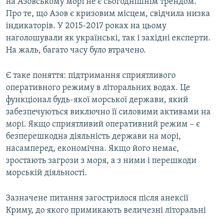
на Азовському морі не є сьогоднішнім трендом.
Про те, що Азов є кризовим місцем, свідчила низка
індикаторів. У 2015-2017 роках на цьому
наголошували як українські, так і західні експерти.
На жаль, багато часу було втрачено.
Є таке поняття: підтримання сприятливого
оперативного режиму в літоральних водах. Це
функціонал будь-якої морської держави, який
забезпечуються виключно її силовими активами на
морі. Якщо сприятливий оперативний режим – є
безперешкодна діяльність держави на морі,
насамперед, економічна. Якщо його немає,
зростають загрози з моря, а з ними і перешкоди
морській діяльності.
Зазначене питання загострилося після анексії
Криму, до якого примикають величезні літоральні