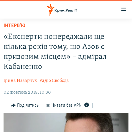
Доступність
посилання
Перейти
ІНТЕРВ'Ю
до
НОВИНИ
«Експерти попереджали ще
основного
ВОДА.КРИМ
матеріалу
кілька років тому, що Азов є
ВІДЕО ТА ФОТО
Перейти
кризовим місцем» – адмірал
до
ПОЛІТИКА
Кабаненко
основної
БЛОГИ
навігації
Ірина Назарчук
Радіо Свобода
Перейти
ПОГЛЯД
до
02 жовтень 2018, 10:30
ІНТЕРВ'Ю
пошуку
ВСЕ ЗА ДЕНЬ
Поділитись
Читати без VPN
СПЕЦПРОЕКТИ
ЯК ОБІЙТИ БЛОКУВАННЯ
ДЕПОРТАЦІЯ