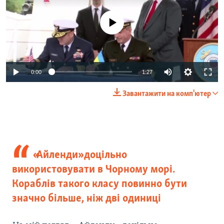
No media source currently available
0:00
1:27
Завантажити на комп'ютер
«Айленди» доцільно
використовувати в Чорному морі.
Кораблів такого класу повинно бути
значно більше, ніж дві одиниці