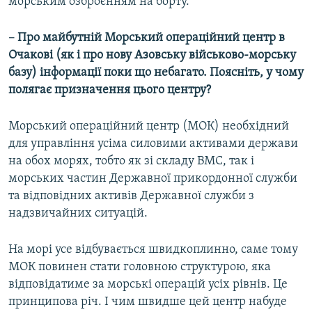
морським озброєнням на борту.
– Про майбутній Морський операційний центр в
Очакові (як і про нову Азовську військово-морську
базу) інформації поки що небагато. Поясніть, у чому
полягає призначення цього центру?
Морський операційний центр (МОК) необхідний
для управління усіма силовими активами держави
на обох морях, тобто як зі складу ВМС, так і
морських частин Державної прикордонної служби
та відповідних активів Державної служби з
надзвичайних ситуацій.
На морі усе відбувається швидкоплинно, саме тому
МОК повинен стати головною структурою, яка
відповідатиме за морські операцій усіх рівнів. Це
принципова річ. І чим швидше цей центр набуде