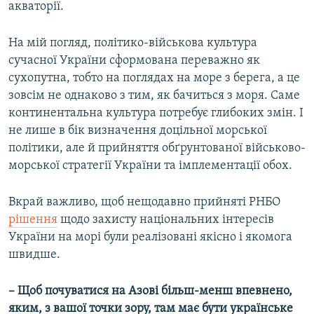
акваторії.
На мій погляд, політико-військова культура
сучасної України сформована переважно як
сухопутна, тобто на поглядах на море з берега, а це
зовсім не однаково з тим, як бачиться з моря. Саме
континентальна культура потребує глибоких змін. І
не лише в бік визначення доцільної морської
політики, але й прийняття обґрунтованої військово-
морської стратегії України та імплементації обох.
Вкрай важливо, щоб нещодавно прийняті РНБО
рішення
​щодо захисту національних інтересів
України на морі були реалізовані якісно і якомога
швидше.
– Щоб почуватися на Азові більш-менш впевнено,
яким, з вашої точки зору, там має бути українське