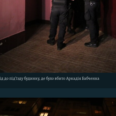
ід до під'їзду будинку, де було вбито Аркадія Бабченка