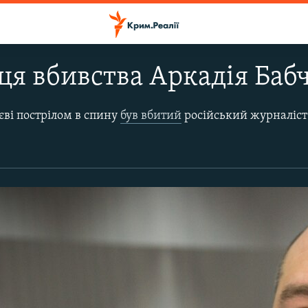
сця вбивства Аркадія Баб
иєві пострілом в спину
був вбитий
російський журналіст та критик 