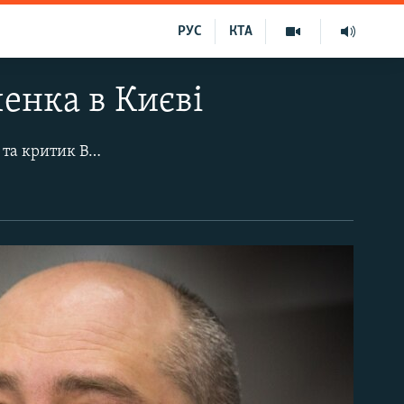
РУС
КТА
ченка в Києві
Володимира Путіна
Аркадій Бабченко
. Кадр