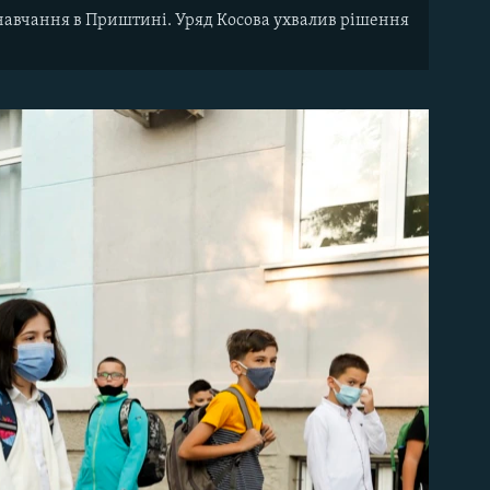
 навчання в Приштині. Уряд Косова ухвалив рішення