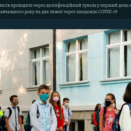
ласів проходить через дезінфекційний тунель у перший день
навчального року на два тижні через пандемію COVID-19