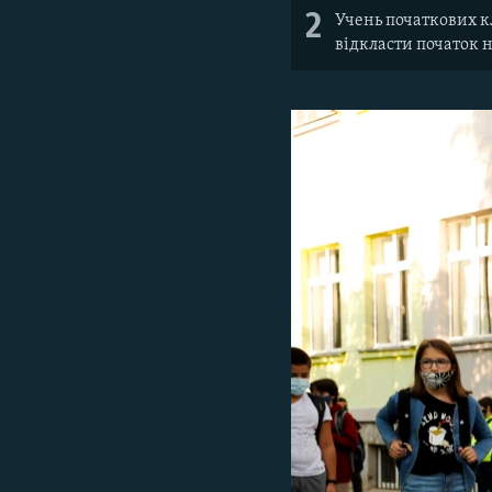
2
Учень початкових к
відкласти початок 