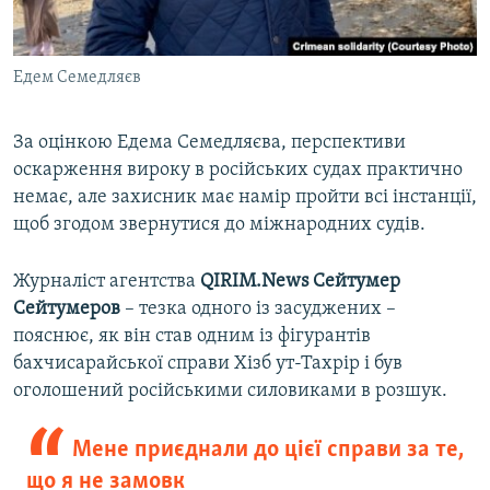
Едем Семедляєв
За оцінкою Едема Семедляєва, перспективи
оскарження вироку в російських судах практично
немає, але захисник має намір пройти всі інстанції,
щоб згодом звернутися до міжнародних судів.
Журналіст агентства
QIRIM.News
Сейтумер
Сейтумеров
– тезка одного із засуджених –
пояснює, як він став одним із фігурантів
бахчисарайської справи Хізб ут-Тахрір і був
оголошений російськими силовиками в розшук.
Мене приєднали до цієї справи за те,
що я не замовк