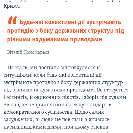
s
e
Криму.
l
i
Будь-які колективні дії зустрічають
d
протидію з боку державних структур під
e
різними надуманими приводами
Віталій Пономарьов
– На жаль, ми постійно зіштовхуємося із
ситуаціями, коли будь-які колективні дії
зустрічають протидію з боку державних структур
під різними надуманими приводами. Це стосується
і мітингів, й одиночних пікетів, і зборів під судами.
Звісно, це неприйнятно з погляду стандартів
демократичного суспільства. Щодо самих
засуджених, ці люди не пов'язані з якимись
насильницькими діями, при цьому є певна