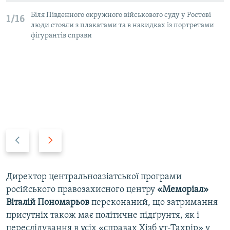
Біля Південного окружного військового суду у Ростові
1/16
люди стояли з плакатами та в накидках із портретами
фігурантів справи
P
N
r
e
e
x
v
t
Директор центральноазіатської програми
i
s
російського правозахисного центру
«Меморіал»
o
l
Віталій Пономарьов
переконаний, що затримання
u
i
присутніх також має політичне підґрунтя, як і
s
d
переслідування в усіх «справах Хізб ут-Тахрір» у