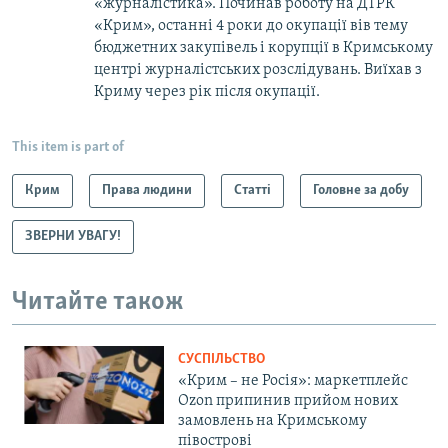
«журналістика». Починав роботу на ДТРК
«Крим», останні 4 роки до окупації вів тему
бюджетних закупівель і корупції в Кримському
центрі журналістських розслідувань. Виїхав з
Криму через рік після окупації.
This item is part of
Крим
Права людини
Статті
Головне за добу
ЗВЕРНИ УВАГУ!
Читайте також
СУСПІЛЬСТВО
«Крим – не Росія»: маркетплейс
Ozon припинив прийом нових
замовлень на Кримському
півострові