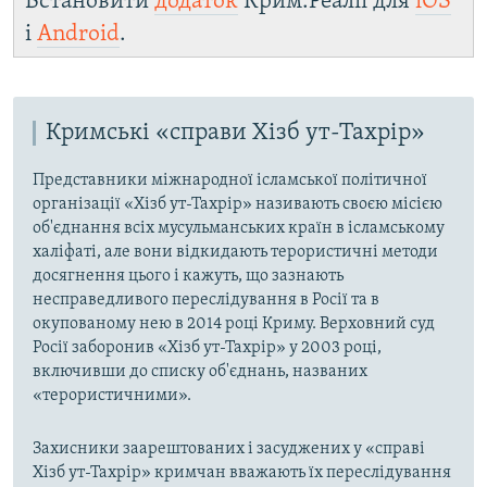
Встановити
додаток
Крим.Реалії для
iOS
і
Android
.
Кримські «справи Хізб ут-Тахрір»
Представники міжнародної ісламської політичної
організації «Хізб ут-Тахрір» називають своєю місією
об'єднання всіх мусульманських країн в ісламському
халіфаті, але вони відкидають терористичні методи
досягнення цього і кажуть, що зазнають
несправедливого переслідування в Росії та в
окупованому нею в 2014 році Криму. Верховний суд
Росії заборонив «Хізб ут-Тахрір» у 2003 році,
включивши до списку об'єднань, названих
«терористичними».
Захисники заарештованих і засуджених у «справі
Хізб ут-Тахрір» кримчан вважають їх переслідування