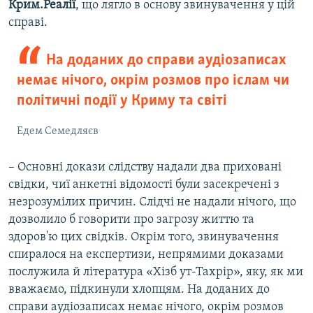
Крим.Реалії
, що лягло в основу звинувачення у цій
справі.
На доданих до справи аудіозаписах
немає нічого, окрім розмов про іслам чи
політичні події у Криму та світі
Едем Семедляєв
– Основні докази слідству надали два приховані
свідки, чиї анкетні відомості були засекречені з
незрозумілих причин. Слідчі не надали нічого, що
дозволило б говорити про загрозу життю та
здоров'ю цих свідків. Окрім того, звинувачення
спиралося на експертизи, непрямими доказами
послужила й література «Хізб ут-Тахрір», яку, як ми
вважаємо, підкинули хлопцям. На доданих до
справи аудіозаписах немає нічого, окрім розмов