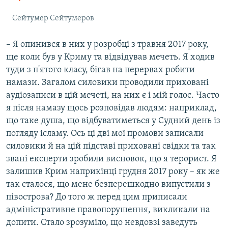
Сейтумер Сейтумеров
– Я опинився в них у розробці з травня 2017 року,
ще коли був у Криму та відвідував мечеть. Я ходив
туди з п'ятого класу, бігав на перервах робити
намази. Загалом силовики проводили приховані
аудіозаписи в цій мечеті, на них є і мій голос. Часто
я після намазу щось розповідав людям: наприклад,
що таке душа, що відбуватиметься у Судний день із
погляду ісламу. Ось ці дві мої промови записали
силовики й на цій підставі приховані свідки та так
звані експерти зробили висновок, що я терорист. Я
залишив Крим наприкінці грудня 2017 року – як же
так сталося, що мене безперешкодно випустили з
півострова? До того ж перед цим приписали
адміністративне правопорушення, викликали на
допити. Стало зрозуміло, що невдовзі заведуть