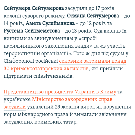
Сейтумера Сейтумерова
засудили до 17 років
колонії суворого режиму,
Османа Сейтумерова
– до
14 років,
Амета Сулейманова
– до 12 років та
Рустема Сейтмеметова
– до 13 років. Суд визнав їх
винними за звинуваченням у «спробі
насильницького захоплення влади» та «в участі в
терористичній організації». Того ж дня під судом у
Сімферополі російські
силовики затримали понад
30 кримськотатарських активістів
, які прийшли
підтримати співвітчизників.
Представництво президента України в Криму
та
українське
Міністерство закордонних справ
засудили
ухвалений 29 жовтня вирок як порушення
норм міжнародного права й вимагали звільнення
засуджених кримських татар.