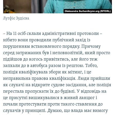
Лутфіє Зудієва
– На 11 осіб склали адміністративні протоколи –
нібито вони проводили публічний захід із
порушенням встановленого порядку. Причому
серед затриманих був і неповнолітній, який просто
підійшов до когось привітатись, але його теж
запхали до в автобуса разом із рештою. Тобто,
поліція кваліфікувала збори як мітинг, і це
неправильна правова кваліфікація. Люди прийшли
як слухачі на відкрите судове засідання, але поліція
перестала пропускати їх до будівлі. У відповідь на
це присутні вишикувалися в живий ланцюг і
почали протестувати проти такого ставлення до
слухачів у принципі. Думаю, що влада має вимогу