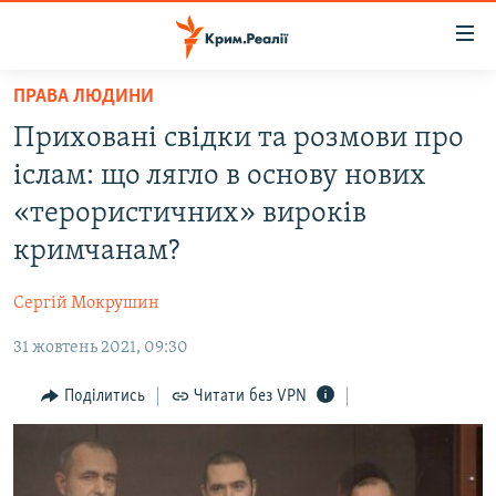
Доступність
посилання
Перейти
ПРАВА ЛЮДИНИ
до
НОВИНИ
Приховані свідки та розмови про
основного
ВОДА.КРИМ
матеріалу
іслам: що лягло в основу нових
ВІДЕО ТА ФОТО
Перейти
«терористичних» вироків
до
ПОЛІТИКА
кримчанам?
основної
БЛОГИ
навігації
Сергій Мокрушин
Перейти
ПОГЛЯД
до
31 жовтень 2021, 09:30
ІНТЕРВ'Ю
пошуку
ВСЕ ЗА ДЕНЬ
Поділитись
Читати без VPN
СПЕЦПРОЕКТИ
ЯК ОБІЙТИ БЛОКУВАННЯ
ДЕПОРТАЦІЯ