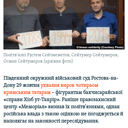
ВІДЕОУРОКИ «ELIFBE»
Русский
СВІДЧЕННЯ ОКУПАЦІЇ
Qırımtatar
УКРАЇНСЬКА ПРОБЛЕМА КРИМУ
ДОЛУЧАЙСЯ!
ІНФОГРАФІКА
Політв'язні Рустем Сейтмеметов, Сейтумер Сейтумеров,
Осман Сейтумеров (архівне фото)
Усі сайти RFE/RL
Південний окружний військовий суд Ростова-на-
Дону 29 жовтня
ухвалив вирок чотирьом
кримським татарам
– фігурантам бахчисарайської
«справи Хізб ут-Тахрір». Раніше правозахисний
центр «Меморіал» визнав їх політв'язнями, однак
російська влада з такою оцінкою не погоджується й
наполягає на законності переслідування.