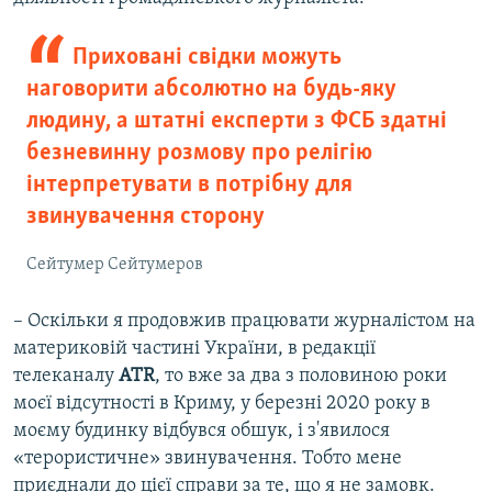
Приховані свідки можуть
наговорити абсолютно на будь-яку
людину, а штатні експерти з ФСБ здатні
безневинну розмову про релігію
інтерпретувати в потрібну для
звинувачення сторону
Сейтумер Сейтумеров
– Оскільки я продовжив працювати журналістом на
материковій частині України, в редакції
телеканалу
ATR
, то вже за два з половиною роки
моєї відсутності в Криму, у березні 2020 року в
моєму будинку відбувся обшук, і з'явилося
«терористичне» звинувачення. Тобто мене
приєднали до цієї справи за те, що я не замовк.