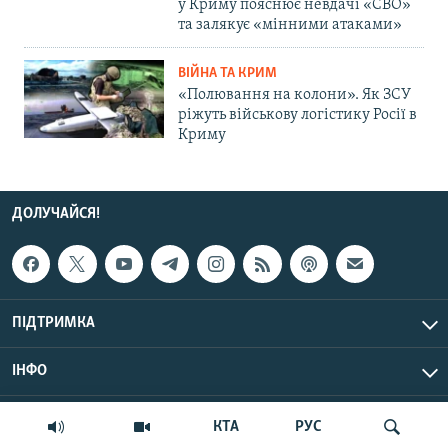
у Криму пояснює невдачі «СВО»
та залякує «мінними атаками»
ВІЙНА ТА КРИМ
«Полювання на колони». Як ЗСУ
ріжуть військову логістику Росії в
Криму
ДОЛУЧАЙСЯ!
ПІДТРИМКА
ІНФО
© Крим.Реалії, 2026 | Усі права застережено.
КТА
РУС