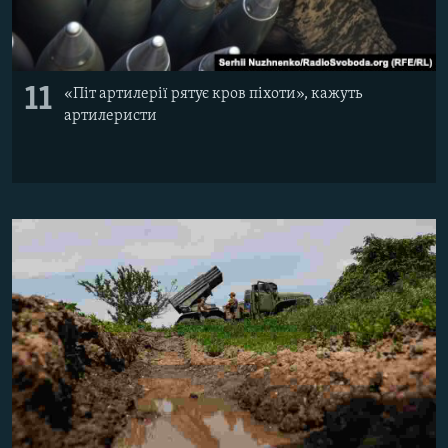
11
«Піт артилерії рятує кров піхоти», кажуть
артилеристи