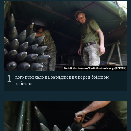
ВІДЕОУРОКИ «ELIFBE»
Русский
СВІДЧЕННЯ ОКУПАЦІЇ
Qırımtatar
УКРАЇНСЬКА ПРОБЛЕМА КРИМУ
ДОЛУЧАЙСЯ!
ІНФОГРАФІКА
Усі сайти RFE/RL
1
Авто приїхало на зарядження перед бойовою
роботою