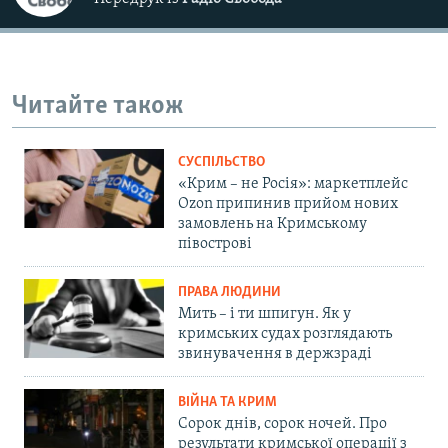
Передрук із
Радіо Свобода
Читайте також
СУСПІЛЬСТВО
«Крим – не Росія»: маркетплейс
Ozon припинив прийом нових
замовлень на Кримському
півострові
ПРАВА ЛЮДИНИ
Мить – і ти шпигун. Як у
кримських судах розглядають
звинувачення в держзраді
ВІЙНА ТА КРИМ
Сорок днів, сорок ночей. Про
результати кримської операції з