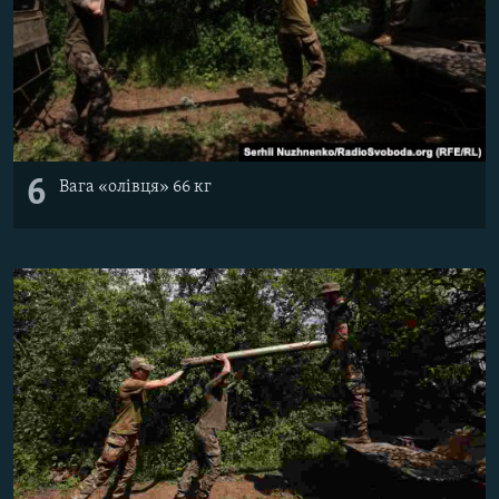
6
Вага «олівця» 66 кг