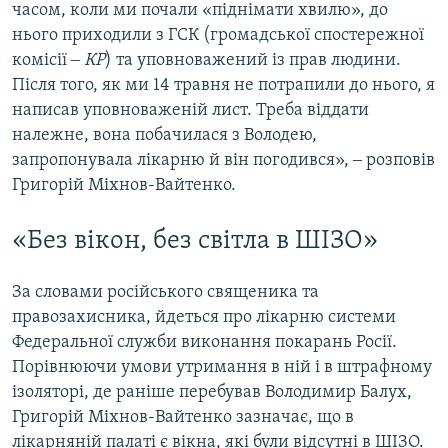
часом, коли ми почали «піднімати хвилю», до
нього приходили з ГСК (громадської спостережної
комісії ‒
КР
) та уповноважений із прав людини.
Після того, як ми 14 травня не потрапили до нього, я
написав уповноваженій лист. Треба віддати
належне, вона побачилася з Володею,
запропонувала лікарню й він погодився», ‒ розповів
Григорій Міхнов-Вайтенко.
«Без вікон, без світла в ШІЗО»
За словами російського священика та
правозахисника, йдеться про лікарню системи
Федеральної служби виконання покарань Росії.
Порівнюючи умови утримання в ній і в штрафному
ізоляторі, де раніше перебував Володимир Балух,
Григорій Міхнов-Вайтенко зазначає, що в
лікарняній палаті є вікна, які були відсутні в ШІЗО.