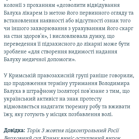
колонії з проханням «дозволити відвідування
Балуха лікарем із метою його первинного огляду та
встановлення наявності або відсутності ознак того
чи іншого захворювання з урахуванням його скарг
на стан здоров'я», і висловлювала думку, що
переведення її підзахисного до лікарні може бути
зроблене «для створення видимості надання
Балуху медичної допомоги».
У Кримській правозахисній групі раніше говорили,
що продовження терміну утримання Володимира
Балуха в штрафному ізоляторі пов'язане з тим, що
український активіст на знак протесту
відмовляється надягати тюремну робу та вживати
їжу, яку готують у місцях позбавлення волі.
Довідка:
Торік 3 жовтня підконтрольний Росії
Верховний суд Криму виніс остаточний вирок