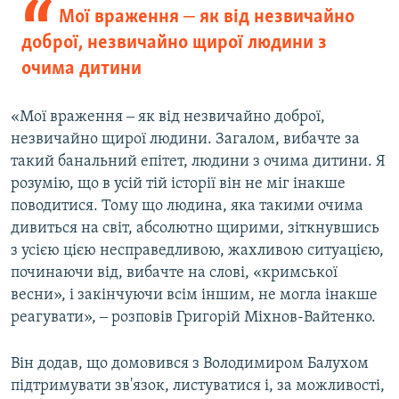
Мої враження ‒ як від незвичайно
доброї, незвичайно щирої людини з
очима дитини
«Мої враження ‒ як від незвичайно доброї,
незвичайно щирої людини. Загалом, вибачте за
такий банальний епітет, людини з очима дитини. Я
розумію, що в усій тій історії він не міг інакше
поводитися. Тому що людина, яка такими очима
дивиться на світ, абсолютно щирими, зіткнувшись
з усією цією несправедливою, жахливою ситуацією,
починаючи від, вибачте на слові, «кримської
весни», і закінчуючи всім іншим, не могла інакше
реагувати», ‒ розповів Григорій Міхнов-Вайтенко.
Він додав, що домовився з Володимиром Балухом
підтримувати зв'язок, листуватися і, за можливості,