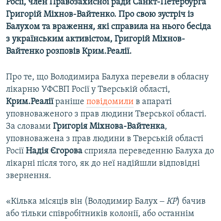
Росії, член Правозахисної ради Санкт-Петербурга
Григорій Міхнов-Вайтенко. Про свою зустріч із
Балухом та враження, які справила на нього бесіда
з українським активістом, Григорій Міхнов-
Вайтенко розповів Крим.Реалії.
Про те, що Володимира Балуха перевели в обласну
лікарню УФСВП Росії у Тверській області,
Крим.Реалії
раніше
повідомили
в апараті
уповноваженого з прав людини Тверської області.
За словами
Григорія Міхнова-Вайтенка
,
уповноважена з прав людини в Тверській області
Росії
Надія Єгорова
сприяла переведенню Балуха до
лікарні після того, як до неї надійшли відповідні
звернення.
«Кілька місяців він (Володимир Балух ‒
КР
) бачив
або тільки співробітників колонії, або останнім