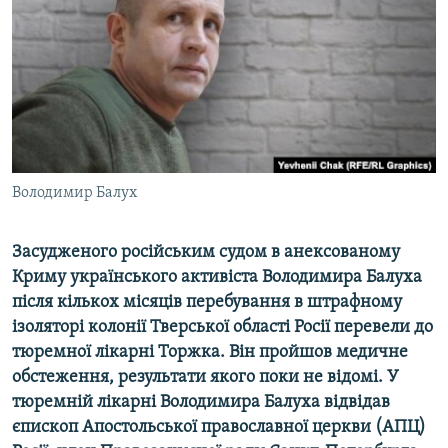
ВІДЕОУРОКИ «ELIFBE»
Русский
СВІДЧЕННЯ ОКУПАЦІЇ
Qırımtatar
УКРАЇНСЬКА ПРОБЛЕМА КРИМУ
ДОЛУЧАЙСЯ!
ІНФОГРАФІКА
Володимир Балух
Усі сайти RFE/RL
Засудженого російським судом в анексованому
Криму українського активіста Володимира Балуха
після кількох місяців перебування в штрафному
ізоляторі колонії Тверської області Росії перевели до
тюремної лікарні Торжка. Він пройшов медичне
обстеження, результати якого поки не відомі. У
тюремній лікарні Володимира Балуха відвідав
єпископ Апостольської православної церкви (АПЦ)