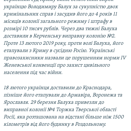
українцю Володимиру Балух за сукупністю двох
кримінальних справ і засудив його до 4 років 11
місяців колонії загального режиму і штрафу в
розмірі 10 тисяч рублів. Через два тижні Балуха
доставили в Керченську виправну колонію №2.
Проте 13 лютого 2019 року, проти волі Балуха, його
етапували з Криму в сусідню Росію. Українські
правозахисники назвали це порушенням норми IV
Женевської конвенції про захист цивільного
населення під час війни.
18 лютого українця доставили до Краснодара,
пізніше його етапували до Армавіра, Воронежа та
Ярославля. 29 березня Балуха привезли до
виправної колонії №4 Торжка Тверської області
Росії, яка розташована на відстані більше ніж 1500
кілометрів від його будинку в Роздольному.