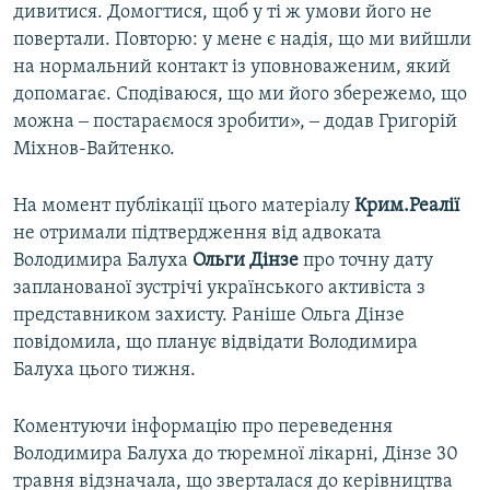
дивитися. Домогтися, щоб у ті ж умови його не
повертали. Повторю: у мене є надія, що ми вийшли
на нормальний контакт із уповноваженим, який
допомагає. Сподіваюся, що ми його збережемо, що
можна ‒ постараємося зробити», ‒ додав Григорій
Міхнов-Вайтенко.
На момент публікації цього матеріалу
Крим.Реалії
не отримали підтвердження від адвоката
Володимира Балуха
Ольги Дінзе
про точну дату
запланованої зустрічі українського активіста з
представником захисту. Раніше Ольга Дінзе
повідомила, що планує відвідати Володимира
Балуха цього тижня.
Коментуючи інформацію про переведення
Володимира Балуха до тюремної лікарні, Дінзе 30
травня відзначала, що зверталася до керівництва