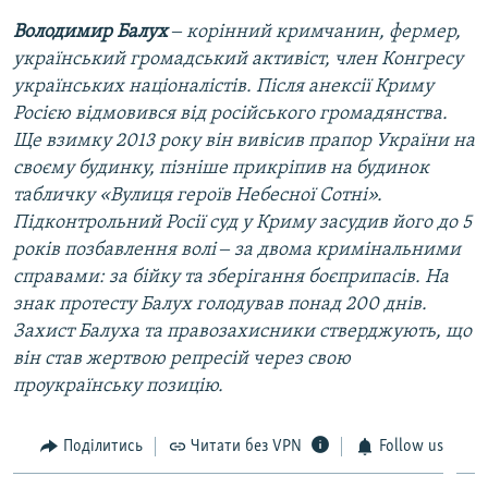
Володимир Балух
‒ корінний кримчанин, фермер,
український громадський активіст, член Конгресу
українських націоналістів. Після анексії Криму
Росією відмовився від російського громадянства.
Ще взимку 2013 року він вивісив прапор України на
своєму будинку, пізніше прикріпив на будинок
табличку «Вулиця героїв Небесної Сотні».
Підконтрольний Росії суд у Криму засудив його до 5
років позбавлення волі ‒ за двома кримінальними
справами: за бійку та зберігання боєприпасів. На
знак протесту Балух голодував понад 200 днів.
Захист Балуха та правозахисники стверджують, що
він став жертвою репресій через свою
проукраїнську позицію.
Поділитись
Читати без VPN
Follow us