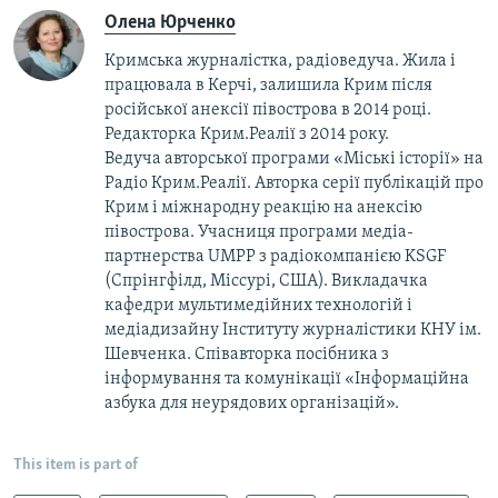
Олена Юрченко
Кримська журналістка, радіоведуча. Жила і
працювала в Керчі, залишила Крим після
російської анексії півострова в 2014 році.
Редакторка Крим.Реалії з 2014 року.
Ведуча авторської програми «Міські історії» на
Радіо Крим.Реалії. Авторка серії публікацій про
Крим і міжнародну реакцію на анексію
півострова. Учасниця програми медіа-
партнерства UMPP з радіокомпанією KSGF
(Спрінгфілд, Міссурі, США). Викладачка
кафедри мультимедійних технологій і
медіадизайну Інституту журналістики КНУ ім.
Шевченка. Співавторка посібника з
інформування та комунікації «Інформаційна
азбука для неурядових організацій».
This item is part of