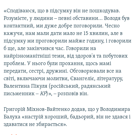
«Сподіваюся, що в підсумку він не пошкодував.
Розумієте, у людини ‒ певні обставини... Володя був
контактний, ми дуже добре поговорили. Чесно
кажучи, нам мали дати мало не 15 хвилин, але в
підсумку ми проговорили майже годину, і говорили
б ще, але закінчився час. Говорили на
найрізноманітніші теми, від здоров'я та побутових
проблем. У нього були прохання, щось мамі
передати, сестрі, дружині. Обговорювали все на
світі, включаючи молитви, Євангеліє, літературу,
Валентина Пікуля (російський, радянський
письменник ‒
КР
)», ‒ розповів він.
Григорій Міхнов-Вайтенко додав, що у Володимира
Балуха «настрій хороший, бадьорий, він не здався і
здаватися не збирається».