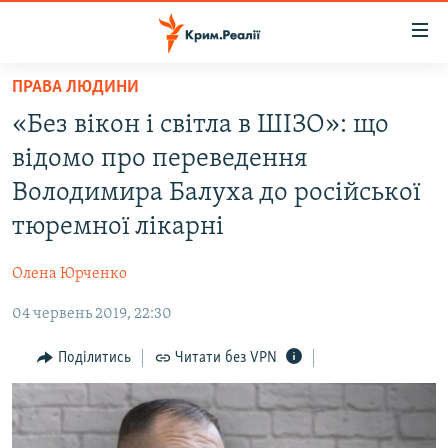
Доступність
посилання
Перейти
ПРАВА ЛЮДИНИ
до
НОВИНИ
«Без вікон і світла в ШІЗО»: що
основного
ВОДА.КРИМ
матеріалу
відомо про переведення
ВІДЕО ТА ФОТО
Перейти
Володимира Балуха до російської
до
ПОЛІТИКА
тюремної лікарні
основної
БЛОГИ
навігації
Олена Юрченко
Перейти
ПОГЛЯД
до
04 червень 2019, 22:30
ІНТЕРВ'Ю
пошуку
ВСЕ ЗА ДЕНЬ
Поділитись
Читати без VPN
СПЕЦПРОЕКТИ
ЯК ОБІЙТИ БЛОКУВАННЯ
ДЕПОРТАЦІЯ