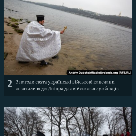
2
З нагоди свята українські військові капелани
освятили води Дніпра для військовослужбовців