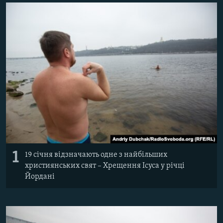
ВІДЕОУРОКИ «ELIFBE»
Русский
СВІДЧЕННЯ ОКУПАЦІЇ
Qırımtatar
УКРАЇНСЬКА ПРОБЛЕМА КРИМУ
ДОЛУЧАЙСЯ!
ІНФОГРАФІКА
Усі сайти RFE/RL
1
19 січня відзначають одне з найбільших
християнських свят – Хрещення Ісуса у річці
Йордані