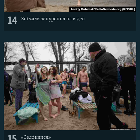
14
Знімали занурення на відео
15
«Селфилися»