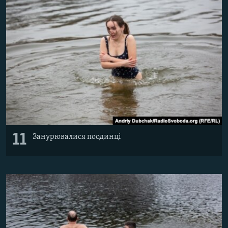
11
Занурювалися поодинці