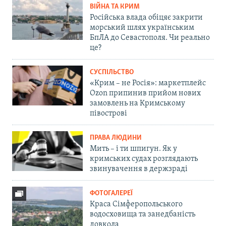
ВІЙНА ТА КРИМ
Російська влада обіцяє закрити
морський шлях українським
БпЛА до Севастополя. Чи реально
це?
СУСПІЛЬСТВО
«Крим – не Росія»: маркетплейс
Ozon припинив прийом нових
замовлень на Кримському
півострові
ПРАВА ЛЮДИНИ
Мить – і ти шпигун. Як у
кримських судах розглядають
звинувачення в держзраді
ФОТОГАЛЕРЕЇ
Краса Сімферопольського
водосховища та занедбаність
довкола