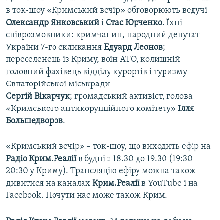
в ток-шоу «Кримський вечір» обговорюють ведучі
Олександр Янковський
і
Стас Юрченко
. Їхні
співрозмовники: кримчанин, народний депутат
України 7-го скликання
Едуард Леонов
;
переселенець із Криму, воїн АТО, колишній
головний фахівець відділу курортів і туризму
Євпаторійської міськради
Сергій Вікарчук
; громадський активіст, голова
«Кримського антикорупційного комітету»
Ілля
Большедворов
.
«Кримський вечір» – ток-шоу, що виходить ефір на
Радіо Крим.Реалії
в будні з 18.30 до 19.30 (19:30 –
20:30 у Криму). Трансляцію ефіру можна також
дивитися на каналах
Крим.Реалії
в YouTube і на
Facebook. Почути нас може також Крим.