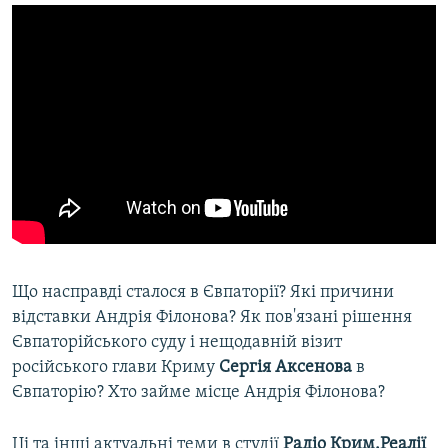
Що насправді сталося в Євпаторії? Які причини
відставки Андрія Філонова? Як пов'язані рішення
Євпаторійського суду і нещодавній візит
російського глави Криму
Сергія Аксенова
в
Євпаторію? Хто займе місце Андрія Філонова?
Ці та інші актуальні теми в студії
Радіо Крим.Реалії