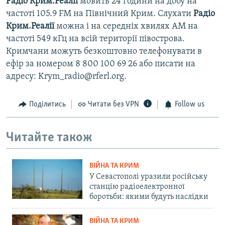
Радіо Крим.Реалії
мовить 24 години на добу на
частоті 105.9 FM на Північний Крим. Слухати
Радіо
Крим.Реалії
можна і на середніх хвилях АМ на
частоті 549 кГц на всій території півострова.
Кримчани можуть безкоштовно телефонувати в
ефір за номером 8 800 100 69 26 або писати на
адресу: Krym_radio@rferl.org.
Поділитись
Читати без VPN
Follow us
Читайте також
ВІЙНА ТА КРИМ
У Севастополі уразили російську
станцію радіоелектронної
боротьби: якими будуть наслідки
ВІЙНА ТА КРИМ