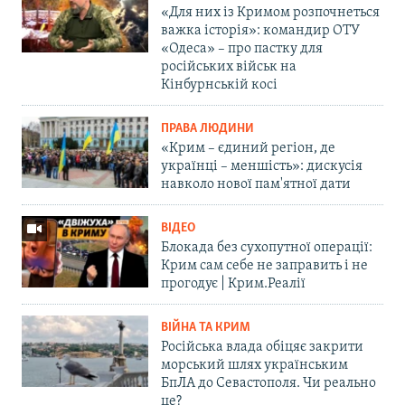
«Для них із Кримом розпочнеться
важка історія»: командир ОТУ
«Одеса» – про пастку для
російських військ на
Кінбурнській косі
ПРАВА ЛЮДИНИ
«Крим – єдиний регіон, де
українці – меншість»: дискусія
навколо нової пам'ятної дати
ВІДЕО
Блокада без сухопутної операції:
Крим сам себе не заправить і не
прогодує | Крим.Реалії
ВІЙНА ТА КРИМ
Російська влада обіцяє закрити
морський шлях українським
БпЛА до Севастополя. Чи реально
це?