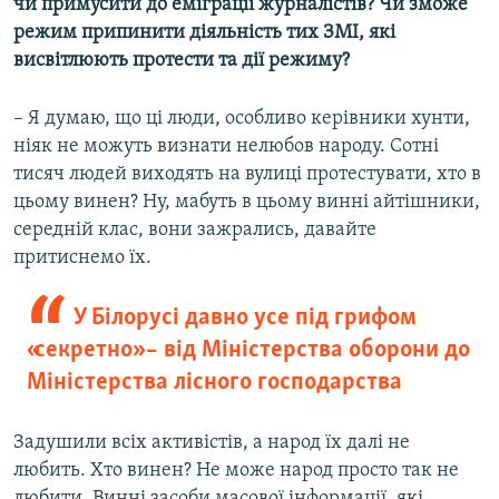
чи примусити до еміграції журналістів? Чи зможе
режим припинити діяльність тих ЗМІ, які
висвітлюють протести та дії режиму?
– Я думаю, що ці люди, особливо керівники хунти,
ніяк не можуть визнати нелюбов народу. Сотні
тисяч людей виходять на вулиці протестувати, хто в
цьому винен? Ну, мабуть в цьому винні айтішники,
середній клас, вони зажрались, давайте
притиснемо їх.
У Білорусі давно усе під грифом
«секретно» – від Міністерства оборони до
Міністерства лісного господарства
Задушили всіх активістів, а народ їх далі не
любить. Хто винен? Не може народ просто так не
любити. Винні засоби масової інформації, які