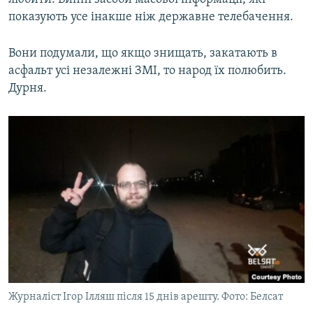
показують усе інакше ніж державне телебачення.
Вони подумали, що якщо знищать, закатають в
асфальт усі незалежні ЗМІ, то народ їх полюбить.
Дурня.
Журналіст Ігор Ілляш після 15 днів арешту. Фото: Белсат