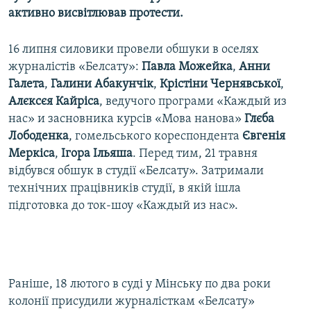
активно висвітлював протести.
16 липня силовики провели обшуки в оселях
журналістів «Белсату»:
Павла Можейка
,
Анни
Галета
,
Галини Абакунчік
,
Крістіни Чернявської
,
Алєксєя Кайріса
, ведучого програми «Каждый из
нас» и засновника курсів «Мова нанова»
Глєба
Лободенка
, гомельського кореспондента
Євгенія
Меркіса
,
Ігора Ільяша
. Перед тим, 21 травня
відбувся обшук в студії «Белсату». Затримали
технічних працівників студії, в якій ішла
підготовка до ток-шоу «Каждый из нас».
Раніше, 18 лютого в суді у Мінську по два роки
колонії присудили журналісткам «Белсату»