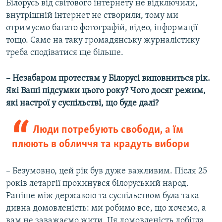
Білорусь від світового інтернету не відключили,
внутрішній інтернет не створили, тому ми
отримуємо багато фотографій, відео, інформації
тощо. Саме на таку громадянську журналістику
треба сподіватися ще більше.
– Незабаром протестам у Білорусі виповниться рік.
Які Ваші підсумки цього року? Чого досяг режим,
які настрої у суспільстві, що буде далі?
Люди потребують свободи, а їм
плюють в обличчя та крадуть вибори
– Безумовно, цей рік був дуже важливим. Після 25
років летаргії прокинувся білоруський народ.
Раніше між державою та суспільством була така
дивна домовленість: ми робимо все, що хочемо, а
вам не заважаємо жити. Ця домовленість добігла