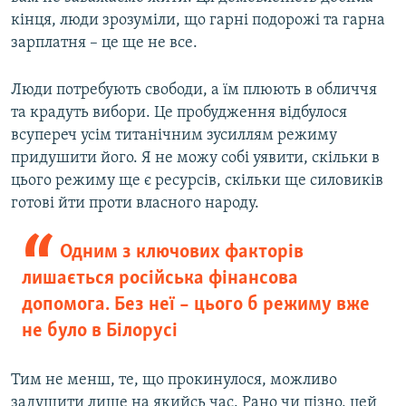
кінця, люди зрозуміли, що гарні подорожі та гарна
зарплатня – це ще не все.
Люди потребують свободи, а їм плюють в обличчя
та крадуть вибори. Це пробудження відбулося
всупереч усім титанічним зусиллям режиму
придушити його. Я не можу собі уявити, скільки в
цього режиму ще є ресурсів, скільки ще силовиків
готові йти проти власного народу.
Одним з ключових факторів
лишається російська фінансова
допомога. Без неї – цього б режиму вже
не було в Білорусі
Тим не менш, те, що прокинулося, можливо
задушити лише на якийсь час. Рано чи пізно, цей