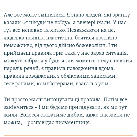
Але все може змінитися. Я знаю людей, які зранку
казали «я нікуди не поїду», а ввечері їхали. У нас
тут все непевно та хитко. Незважаючи на це,
людська психіка пластична, боятися постійно
неможливо, від цього дійсно божеволієш. І ти
приймаєш правила гри: така у нас зараз ситуація,
можуть забрати у будь-який момент, тому є певний
перелік речей, є правила поводження вдома,
правила поводження з обліковими записами,
телефонами, комп’ютерами, взагалі з усім.
Ти просто маєш виконувати ці правила. Потім усе
закінчиться – і ми будемо пригадувати, як ми тут
жили. Волосся ставатиме дибки, адже так жити не
можна, – розповідає письменниця.