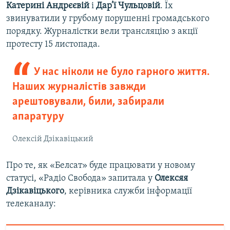
Катерині Андрєєвій
і
Дар’ї Чульцовій
. Їх
звинуватили у грубому порушенні громадського
порядку. Журналістки вели трансляцію з акції
протесту 15 листопада.
У нас ніколи не було гарного життя.
Наших журналістів завжди
арештовували, били, забирали
апаратуру
Олексій Дзікавіцький
Про те, як «Белсат» буде працювати у новому
статусі, «Радіо Свобода» запитала у
Олексяя
Дзікавіцького
, керівника служби інформації
телеканалу: