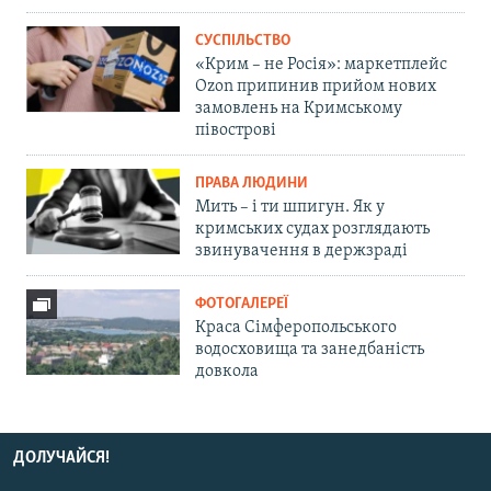
СУСПІЛЬСТВО
«Крим – не Росія»: маркетплейс
Ozon припинив прийом нових
замовлень на Кримському
півострові
ПРАВА ЛЮДИНИ
Мить – і ти шпигун. Як у
кримських судах розглядають
звинувачення в держзраді
ФОТОГАЛЕРЕЇ
Краса Сімферопольського
водосховища та занедбаність
довкола
ДОЛУЧАЙСЯ!