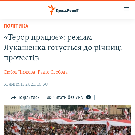
Доступність
посилання
Перейти
ПОЛІТИКА
до
НОВИНИ
«Терор працює»: режим
основного
ВОДА.КРИМ
матеріалу
Лукашенка готується до річниці
ВІДЕО ТА ФОТО
Перейти
протестів
до
ПОЛІТИКА
основної
Любов Чижова
Радіо Свобода
БЛОГИ
навігації
Перейти
31 липень 2021, 16:30
ПОГЛЯД
до
ІНТЕРВ'Ю
Поділитись
Читати без VPN
пошуку
ВСЕ ЗА ДЕНЬ
СПЕЦПРОЕКТИ
ЯК ОБІЙТИ БЛОКУВАННЯ
ДЕПОРТАЦІЯ