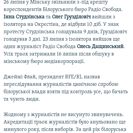
26 липня у Мінську звільнили з-під арешту
кореспондентів Білоруського бюро Радіо Свобода.
Інна Студзінська
та
Олег Грузділовіч
вийшли з
ізолятора на Окрєстіна, де відбули 10 діб. У знак
протесту Студзінська голодувала 9 днів, Грузділовіч
голодував 3 дні. 23 липня з ізолятора вийшов ще
один журналіст Радіо Свобода
Олесь Дащинський
.
Усіх трьох затримали 16 липня після обшуку в
мінському бюро медіакорпорації.
Джеймі Флай, президент RFE/RL назвав
переслідування журналістів цинічною спробою
білоруської влади взяти під контроль усе, що бачать
та чують люди.
Жодному з журналістів не висунуто звинувачень.
Акредитації трьох журналістів було анульовано ще
минулого року, після виборів. За цей рік білоруська