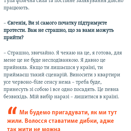
Тупа фізична сила та постійне залякування дійсно
працюють.
–
Євгенія, Ви зі самого початку підтримуєте
протести. Вам не страшно, що за вами можуть
прийти?
– Страшно, звичайно. Я чекаю на це, я готова, для
мене це не буде несподіванкою. Я давно це
прийняла. Якщо ти лишаєшся у країні, ти
приймаєш такий сценарій. Виносити з квартири
усе червоно-біле сенсу нема – треба буде,
принесуть зі собою і все одно посадять. Це певна
безвихідь. Мій вибір наразі – лишитися в країні.
Ми будемо пригадувати, як ми тут
жили. Волосся ставатиме дибки, адже
так жити не можна