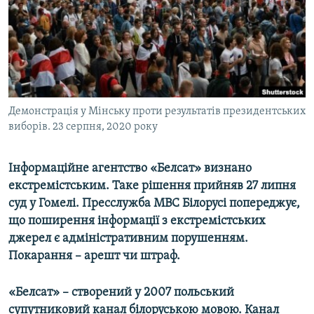
ВІДЕОУРОКИ «ELIFBE»
Русский
СВІДЧЕННЯ ОКУПАЦІЇ
Qırımtatar
УКРАЇНСЬКА ПРОБЛЕМА КРИМУ
ДОЛУЧАЙСЯ!
ІНФОГРАФІКА
Демонстрація у Мінську проти результатів президентських
виборів. 23 серпня, 2020 року
Усі сайти RFE/RL
Інформаційне агентство «Белсат» визнано
екстремістським. Таке рішення прийняв 27 липня
суд у Гомелі. Пресслужба МВС Білорусі попереджує,
що поширення інформації з екстремістських
джерел є адміністративним порушенням.
Покарання – арешт чи штраф.
«Белсат» – створений у 2007 польський
супутниковий канал білоруською мовою. Канал