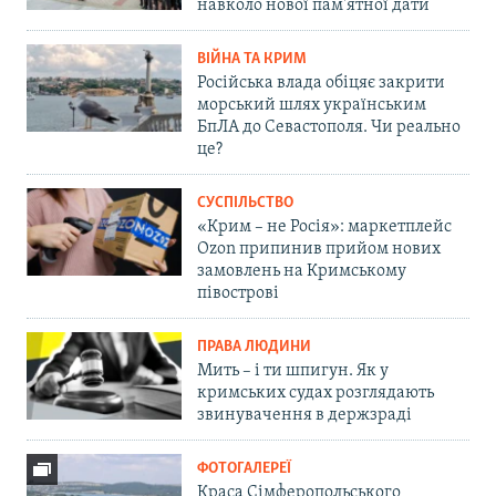
навколо нової пам'ятної дати
ВІЙНА ТА КРИМ
Російська влада обіцяє закрити
морський шлях українським
БпЛА до Севастополя. Чи реально
це?
СУСПІЛЬСТВО
«Крим – не Росія»: маркетплейс
Ozon припинив прийом нових
замовлень на Кримському
півострові
ПРАВА ЛЮДИНИ
Мить – і ти шпигун. Як у
кримських судах розглядають
звинувачення в держзраді
ФОТОГАЛЕРЕЇ
Краса Сімферопольського