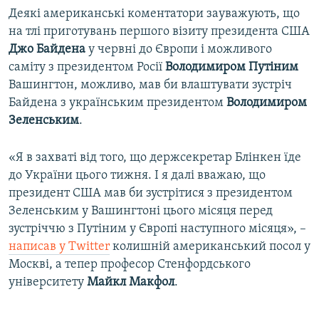
Деякі американські коментатори зауважують, що
на тлі приготувань першого візиту президента США
Джо Байдена
у червні до Європи і можливого
саміту з президентом Росії
Володимиром Путіним
Вашингтон, можливо, мав би влаштувати зустріч
Байдена з українським президентом
Володимиром
Зеленським
.
«Я в захваті від того, що держсекретар Блінкен їде
до України цього тижня. І я далі вважаю, що
президент США мав би зустрітися з президентом
Зеленським у Вашингтоні цього місяця перед
зустріччю з Путіним у Європі наступного місяця», –
написав у Twitter
колишній американський посол у
Москві, а тепер професор Стенфордського
університету
Майкл Макфол
.