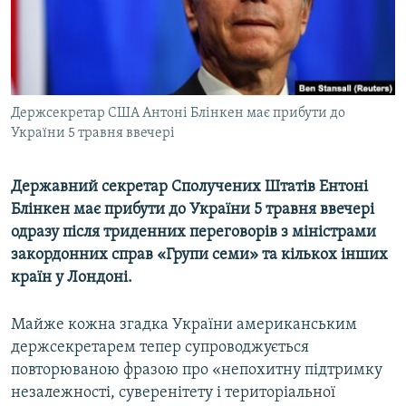
ВІДЕОУРОКИ «ELIFBE»
Русский
СВІДЧЕННЯ ОКУПАЦІЇ
Qırımtatar
УКРАЇНСЬКА ПРОБЛЕМА КРИМУ
ДОЛУЧАЙСЯ!
Держсекретар США Антоні Блінкен має прибути до
ІНФОГРАФІКА
України 5 травня ввечері
Державний секретар Сполучених Штатів Ентоні
Усі сайти RFE/RL
Блінкен має прибути до України 5 травня ввечері
одразу після триденних переговорів з міністрами
закордонних справ «Групи семи» та кількох інших
країн у Лондоні.
Майже кожна згадка України американським
держсекретарем тепер супроводжується
повторюваною фразою про «непохитну підтримку
незалежності, суверенітету і територіальної