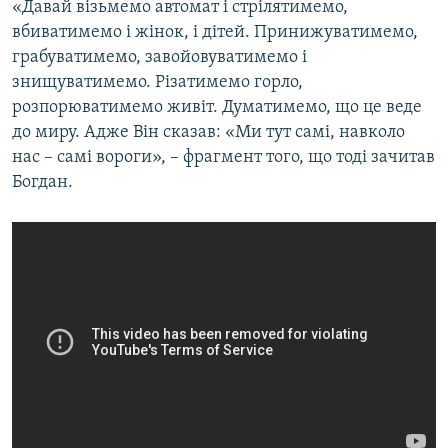
«Давай візьмемо автомат і стрілятимемо,
вбиватимемо і жінок, і дітей. Принижуватимемо,
грабуватимемо, завойовуватимемо і
знищуватимемо. Різатимемо горло,
розпорюватимемо живіт. Думатимемо, що це веде
до миру. Адже Він сказав: «Ми тут самі, навколо
нас – самі вороги», – фрагмент того, що тоді зачитав
Богдан.