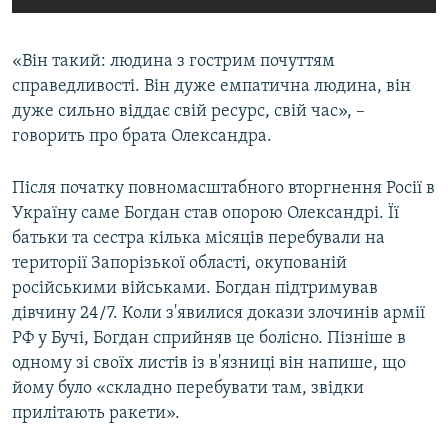
«Він такий: людина з гострим почуттям
справедливості. Він дуже емпатична людина, він
дуже сильно віддає свій ресурс, свій час», –
говорить про брата Олександра.
Після початку повномасштабного вторгнення Росії в
Україну саме Богдан став опорою Олександрі. Її
батьки та сестра кілька місяців перебували на
території Запорізької області, окупованій
російськими військами. Богдан підтримував
дівчину 24/7. Коли з'явилися докази злочинів армії
РФ у Бучі, Богдан сприйняв це болісно. Пізніше в
одному зі своїх листів із в'язниці він напише, що
йому було «складно перебувати там, звідки
прилітають ракети».