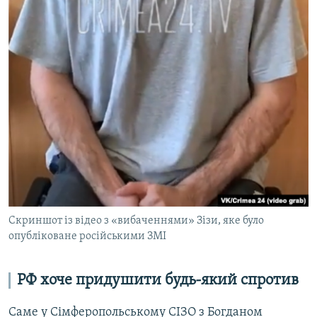
Скриншот із відео з «вибаченнями» Зізи, яке було
опубліковане російськими ЗМІ
РФ хоче придушити будь-який спротив
Саме у Сімферопольському СІЗО з Богданом