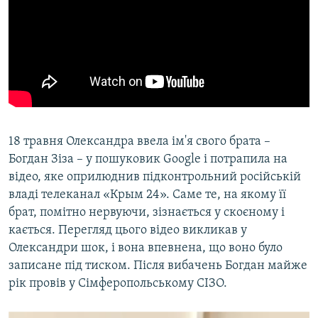
18 травня Олександра ввела ім'я свого брата –
Богдан Зіза – у пошуковик Google і потрапила на
відео, яке оприлюднив підконтрольний російській
владі телеканал «Крым 24». Саме те, на якому її
брат, помітно нервуючи, зізнається у скоєному і
кається. Перегляд цього відео викликав у
Олександри шок, і вона впевнена, що воно було
записане під тиском. Після вибачень Богдан майже
рік провів у Сімферопольському СІЗО.