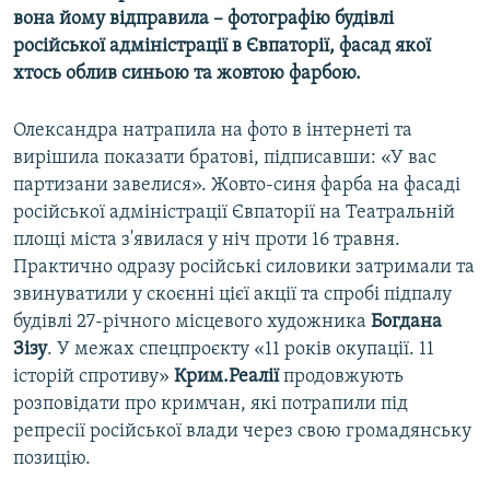
вона йому відправила – фотографію будівлі
російської адміністрації в Євпаторії, фасад якої
хтось облив синьою та жовтою фарбою.
Олександра натрапила на фото в інтернеті та
вирішила показати братові, підписавши: «У вас
партизани завелися». Жовто-синя фарба на фасаді
російської адміністрації Євпаторії на Театральній
площі міста з'явилася у ніч проти 16 травня.
Практично одразу російські силовики затримали та
звинуватили у скоєнні цієї акції та спробі підпалу
будівлі 27-річного місцевого художника
Богдана
Зізу
. У межах спецпроєкту «11 років окупації. 11
історій спротиву»
Крим.Реалії
продовжують
розповідати про кримчан, які потрапили під
репресії російської влади через свою громадянську
позицію.