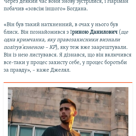
Через деякий час вони знову зустрілися, і Наріман
побачив «зовсім іншого» Богдана.
«Він був такий натхненний, в очах у нього був
блиск. Він познайомився з І
риною Данилович
(
ще
одна кримчанка, яку правозахисники визнали
політув'язненою – КР
), яку теж вже заарештували.
Він із нею листувався. Я дізнався, що він включився
все-таки у процес захисту себе, у процес боротьби
за правду», – каже Джелял.