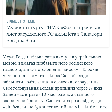
БІЛЬШЕ ПО ТЕМІ:
Музикант гурту ТНМК «Фоззі» прочитав
лист засудженого РФ активіста з Євпаторії
Богдана Зізи
У суді Богдан кілька разів виступав українською
мовою, вимагав позбавити його російського
паспорта, а після оголошення вироку – 15 років
ув'язнення – вимагав від російської влади
звільнити політв'язнів та оголосив голодування.
Своє голодування Богдан припинив через 17 днів.
За цей час втратив 10 кілограмів, а стан його
здоров'я погіршився. Олександра розповідає, що
«він буквально був знесилений, не міг підніматися