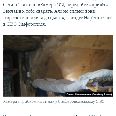
бачиш і кажеш: «Камера 102, передайте «привіт».
Звичайно, тебе сварять. Але не сильно вони
жорстко ставилися до цього», – згадує Наріман часи
в СІЗО Сімферополя.
Камера з грибком на стінах у Сімферопольському СІЗО