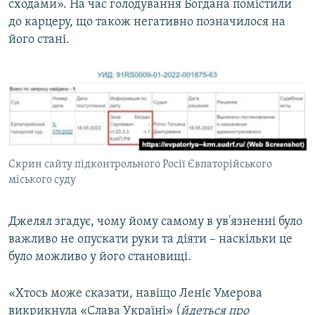
сходами». На час голодування Богдана помістили
до карцеру, що також негативно позначилося на
його стані.
Скрин сайту підконтрольного Росії Євпаторійського
міського суду
Джелял згадує, чому йому самому в ув'язненні було
важливо не опускати руки та діяти – наскільки це
було можливо у його становищі.
«Хтось може сказати, навіщо Леніє Умерова
викрикнула «Слава Україні» (
йдеться про