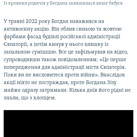
Із кровних родичів у Богдана залишилася лише бабуся
У травні 2022 року Богдан наважився на
антивоєнну акцію. Він облив синьою та жовтою
фарбами фасад будівлі російської адміністрації
Євпаторії, а потім кинув у нього пляшку із
запальною сумішшю. Все це зафільмував на відео,
супроводивши також повідомленням: «Це перше
попередження для адміністрації міста Євпаторія.
Поки ви не висловитеся проти війни». Внаслідок
акції ніхто не постраждав, проте Богдана Зізу
майже одразу затримали. Кілька днів його рідні не
знали, що з хлопцем.