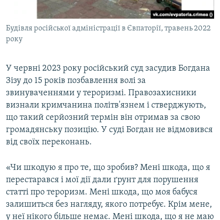
Будівля російської адміністрації в Євпаторії, травень 2022
року
У червні 2023 року російський суд засудив Богдана
Зізу до 15 років позбавлення волі за
звинуваченнями у тероризмі. Правозахисники
визнали кримчанина політв'язнем і стверджують,
що такий серйозний термін він отримав за свою
громадянську позицію. У суді Богдан не відмовився
від своїх переконань.
«Чи шкодую я про те, що зробив? Мені шкода, що я
перестарався і мої дії дали ґрунт для порушення
статті про тероризм. Мені шкода, що моя бабуся
залишиться без нагляду, якого потребує. Крім мене,
у неї нікого більше немає. Мені шкода, що я не маю