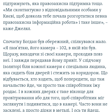
підтримують, яка правозахисна підтримка тощо.
«Ми сконтактуємо з відповідальними особами у
Києві, щоб довкола тебе почала розгортатися певна
правозахисна інформаційна робота» і таке інше», –
каже Джелял.
Спочатку Богдан був обережний, спілкувався мало.
«Я пам'ятаю, його камера – 102, в якій він був.
Щоразу, виходячи зі своєї камери, проходив повз
неї. І завжди передавав йому привіт. У слідчому
ізоляторі біля кожної камери є спеціальна людина,
яка сидить біля дверей і стежить за коридором. Що
відбувається, хто ходить, щоб попередити, що там
начальство йде, чи просто там співробітник їжу
роздає. І в кожних дверях є таке віконце для
провітрювання або для того, щоб співробітник міг
заглянути і подивитися, що в камері. Часто вони не
засклені, а просто дірки в металі. І ось ти йдеш,