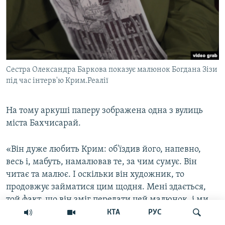
Сестра Олександра Баркова показує малюнок Богдана Зізи
під час інтерв'ю Крим.Реалії
На тому аркуші паперу зображена одна з вулиць
міста Бахчисарай.
«Він дуже любить Крим: об'їздив його, напевно,
весь і, мабуть, намалював те, за чим сумує. Він
читає та малює. І оскільки він художник, то
продовжує займатися цим щодня. Мені здається,
той факт, що він зміг передати цей малюнок, і ми
побачили, що він там живий, що він продовжує
КТА
РУС
творити, це для нас знак. Що він продовжує