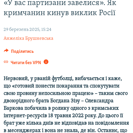
«У вас партизани завелися». Як
ВІДЕОУРОКИ «ELIFBE»
Русский
кримчанин кинув виклик Росії
СВІДЧЕННЯ ОКУПАЦІЇ
Qırımtatar
УКРАЇНСЬКА ПРОБЛЕМА КРИМУ
29 березень 2025, 15:24
ДОЛУЧАЙСЯ!
ІНФОГРАФІКА
Анжеліка Брушневська
Поділитись
Читати без VPN
Усі сайти RFE/RL
Нервовий, у рваній футболці, вибачається і каже,
що «готовий понести покарання та спокутувати
свою провину непосильною працею» – таким свого
двоюрідного брата Богдана Зізу – Олександра
Баркова побачила в ролику одного з кримських
інтернет-ресурсів 18 травня 2022 року. До цього її
брат уже кілька днів не відповідав на повідомлення
в месенджерах і вона не знала, де він. Останнє, що