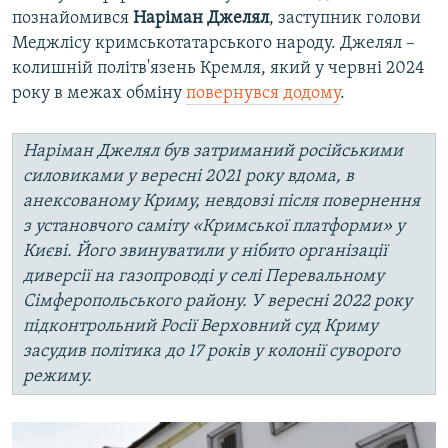
познайомився
Наріман Джелял
, заступник голови
Меджлісу кримськотатарського народу. Джелял –
колишній політв'язень Кремля, який у червні 2024
року в межах обміну
повернувся додому
.
Наріман Джелял був затриманий російськими
силовиками у вересні 2021 року вдома, в
анексованому Криму, невдовзі після повернення
з установчого саміту «Кримської платформи» у
Києві. Його звинуватили у нібито організації
диверсії на газопроводі у селі Перевальному
Сімферопольського району. У вересні 2022 року
підконтрольний Росії Верховний суд Криму
засудив політика до 17 років у колонії суворого
режиму.