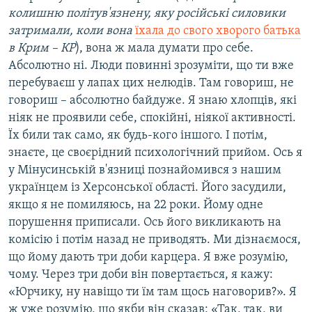
колишню політув'язнену, яку російські силовики
затримали, коли вона
їхала до свого хворого батька
в Крим – КР
), вона ж мала думати про себе.
Абсолютно ні. Люди повинні зрозуміти, що ти вже
перебуваєш у лапах цих нелюдів. Там говориш, не
говориш – абсолютно байдуже. Я знаю хлопців, які
ніяк не проявили себе, спокійні, ніякої активності.
Їх били так само, як будь-кого іншого. І потім,
знаєте, це своєрідний психологічний прийом. Ось я
у Мінусинській в'язниці познайомився з нашим
українцем із Херсонської області. Його засудили,
якщо я не помиляюсь, на 22 роки. Йому одне
порушення приписали. Ось його викликають на
комісію і потім назад не приводять. Ми дізнаємося,
що йому дають три доби карцера. Я вже розумію,
чому. Через три доби він повертається, я кажу:
«Юрчику, ну навіщо ти їм там щось наговорив?». Я
ж уже розумію, що якби він сказав: «Так, так, ви