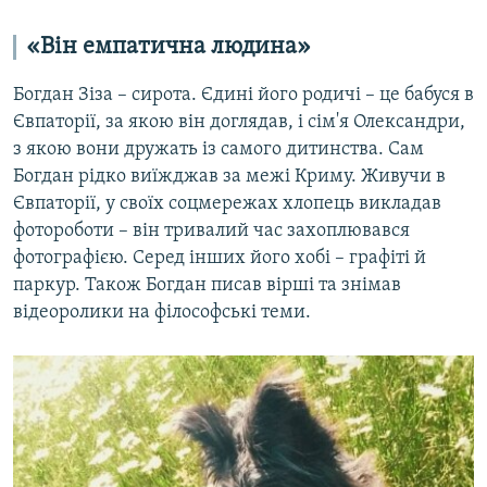
«Він емпатична людина»
Богдан Зіза – сирота. Єдині його родичі – це бабуся в
Євпаторії, за якою він доглядав, і сім'я Олександри,
з якою вони дружать із самого дитинства. Сам
Богдан рідко виїжджав за межі Криму. Живучи в
Євпаторії, у своїх соцмережах хлопець викладав
фотороботи – він тривалий час захоплювався
фотографією. Серед інших його хобі – графіті й
паркур. Також Богдан писав вірші та знімав
відеоролики на філософські теми.