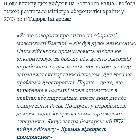
Щодо впливу цих вибухів на Болгарію Радіо Свобода
також розпитало міністра оборони тієї країни у
2013 році
Тодора
Тагарева
:
«Якщо говорити про вплив на оборонні
можливості Болгарії – він був дуже незначним.
Наша військова промисловість ніколи не
використовувала більше ніж десять відсотків
виробничих потужностей. Ми майже завжди
займалися експортним бізнесом. Для Росії ця
проблема двостороння. Перше – це те, що
вироблене в Болгарії може опинитися в
країнах або підрозділах, проти яких діє або
планує діяти Росія. По-друге, у виробництві
деяких видів боєприпасів ми торговельні
суперники. Якщо завтра болгарський ВПК
вийде з бізнесу –
Кремль відкоркує
шампанське
».