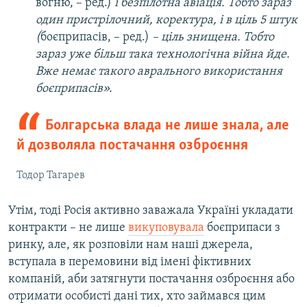
вогню, – ред.)
і безпілотна авіація. Тобто зараз
один пристрілочний, коректура, і в ціль 5 штук
(
боєприпасів, – ред.)
– ціль знищена. Тобто
зараз уже більш така технологічна війна йде.
Вже немає такого аврального використання
боєприпасів».
Болгарська влада не лише знала, але
й дозволяла постачання озброєння
Тодор Тагарев
Утім, тоді Росія активно заважала Україні укладати
контракти – не лише
викуповувала
боєприпаси з
ринку, але, як розповіли нам наші джерела,
вступала в перемовини від імені фіктивних
компаній, аби затягнути постачання озброєння або
отримати особисті дані тих, хто займався цим