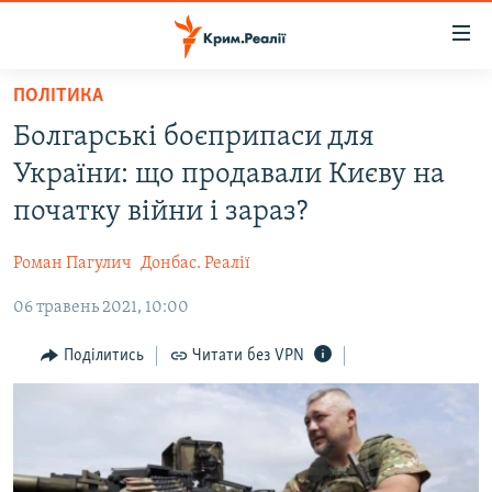
Доступність
посилання
Перейти
ПОЛІТИКА
до
НОВИНИ
Болгарські боєприпаси для
основного
ВОДА.КРИМ
матеріалу
України: що продавали Києву на
ВІДЕО ТА ФОТО
Перейти
початку війни і зараз?
до
ПОЛІТИКА
основної
Роман Пагулич
Донбас. Реалії
БЛОГИ
навігації
Перейти
06 травень 2021, 10:00
ПОГЛЯД
до
ІНТЕРВ'Ю
Поділитись
Читати без VPN
пошуку
ВСЕ ЗА ДЕНЬ
СПЕЦПРОЕКТИ
ЯК ОБІЙТИ БЛОКУВАННЯ
ДЕПОРТАЦІЯ