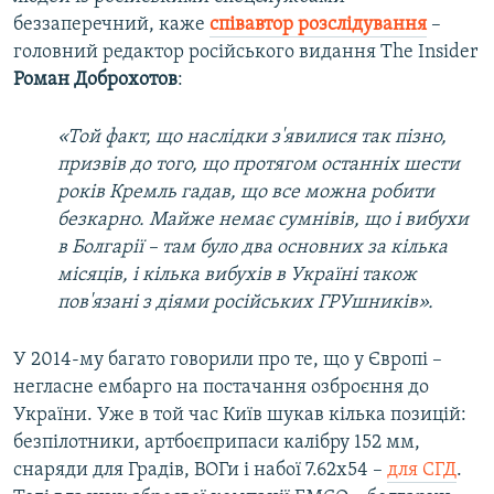
беззаперечний, каже
співавтор розслідування
–
головний редактор російського видання The Insider
Роман Доброхотов
:
«Той факт, що наслідки з'явилися так пізно,
призвів до того, що протягом останніх шести
років Кремль гадав, що все можна робити
безкарно. Майже немає сумнівів, що і вибухи
в Болгарії – там було два основних за кілька
місяців, і кілька вибухів в Україні також
пов'язані з діями російських ГРУшників».
У 2014-му багато говорили про те, що у Європі –
негласне ембарго на постачання озброєння до
України. Уже в той час Київ шукав кілька позицій:
безпілотники, артбоєприпаси калібру 152 мм,
снаряди для Градів, ВОГи і набої 7.62х54 –
для СГД
.