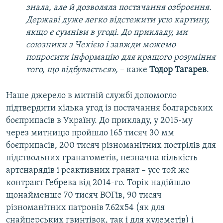
знала, але й дозволяла постачання озброєння.
Державі дуже легко відстежити усю картину,
якщо є сумніви в угоді. До прикладу, ми
союзники з Чехією і завжди можемо
попросити інформацію для кращого розуміння
того, що відбувається»,
– каже
Тодор Тагарев
.
Наше джерело в митній службі допомогло
підтвердити кілька угод із постачання болгарських
боєприпасів в Україну. До прикладу, у 2015-му
через митницю пройшло 165 тисяч 30 мм
боєприпасів, 200 тисяч різноманітних пострілів для
підствольних гранатометів, незначна кількість
артснарядів і реактивних гранат – усе той же
контракт Гебрева від 2014-го. Торік надійшло
щонайменше 70 тисяч ВОГів, 90 тисяч
різноманітних патронів 7.62х54 (як для
снайперських гвинтівок, так і для кулеметів) і