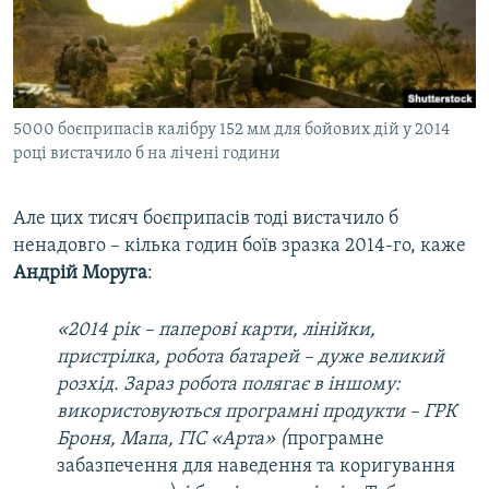
5000 боєприпасів калібру 152 мм для бойових дій у 2014
році вистачило б на лічені години
Але цих тисяч боєприпасів тоді вистачило б
ненадовго – кілька годин боїв зразка 2014-го, каже
Андрій Моруга
:
«2014 рік – паперові карти, лінійки,
пристрілка, робота батарей – дуже великий
розхід. Зараз робота полягає в іншому:
використовуються програмні продукти – ГРК
Броня, Мапа, ГІС «Арта» (
програмне
забазпечення для наведення та коригування