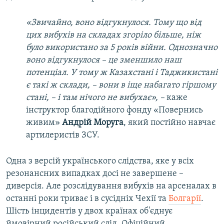
«Звичайно, воно відгукнулося. Тому що від
цих вибухів на складах згоріло більше, ніж
було використано за 5 років війни. Однозначно
воно відгукнулося – це зменшило наш
потенціал. У тому ж Казахстані і Таджикистані
є такі ж склади, – вони в іще набагато гіршому
стані, – і там нічого не вибухає», –
каже
інструктор благодійного фонду «Повернись
живим»
Андрій Моруга
, який постійно навчає
артилеристів ЗСУ.
Одна з версій українського слідства, яке у всіх
резонансних випадках досі не завершене –
диверсія. Але розслідування вибухів на арсеналах в
останні роки триває і в сусідніх Чехії та
Болгарії
.
Шість інцидентів у двох країнах об'єднує
ймовірний російський слід. Офіційний