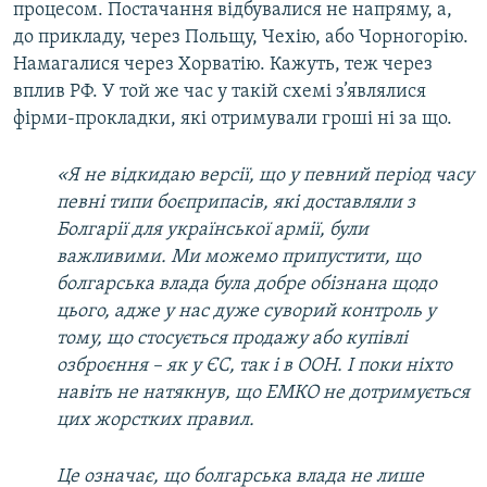
процесом. Постачання відбувалися не напряму, а,
до прикладу, через Польщу, Чехію, або Чорногорію.
Намагалися через Хорватію. Кажуть, теж через
вплив РФ. У той же час у такій схемі з’являлися
фірми-прокладки, які отримували гроші ні за що.
«Я не відкидаю версії, що у певний період часу
певні типи боєприпасів, які доставляли з
Болгарії для української армії, були
важливими. Ми можемо припустити, що
болгарська влада була добре обізнана щодо
цього, адже у нас дуже суворий контроль у
тому, що стосується продажу або купівлі
озброєння – як у ЄС, так і в ООН. І поки ніхто
навіть не натякнув, що ЕМКО не дотримується
цих жорстких правил.
Це означає, що болгарська влада не лише