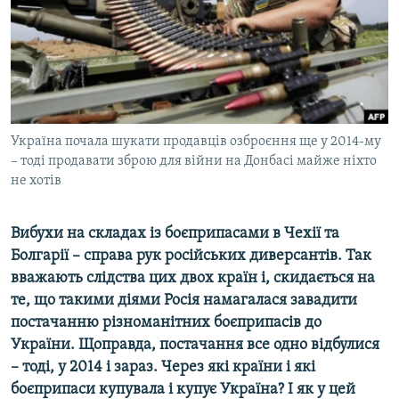
ВІДЕОУРОКИ «ELIFBE»
Русский
СВІДЧЕННЯ ОКУПАЦІЇ
Qırımtatar
УКРАЇНСЬКА ПРОБЛЕМА КРИМУ
ДОЛУЧАЙСЯ!
ІНФОГРАФІКА
Україна почала шукати продавців озброєння ще у 2014-му
– тоді продавати зброю для війни на Донбасі майже ніхто
не хотів
Усі сайти RFE/RL
Вибухи на складах із боєприпасами в Чехії та
Болгарії – справа рук російських диверсантів. Так
вважають слідства цих двох країн і, скидається на
те, що такими діями Росія намагалася завадити
постачанню різноманітних боєприпасів до
України. Щоправда, постачання все одно відбулися
– тоді, у 2014 і зараз. Через які країни і які
боєприпаси купувала і купує Україна? І як у цей