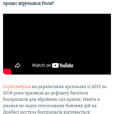
процес втручалася Росія?
Серія вибухів
на українських арсеналах із 2015 по
2018 роки призвела до дефіциту багатьох
боєприпасів для збройних сил країни. Навіть в
умовах не надто інтенсивних бойових дій на
Донбасі нестача боєприпасів відчувається: