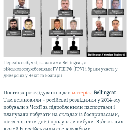
Перелік осіб, які, за даними Bellingcat, є
військовослужбовцями ГУ ГШ РФ (ГРУ) і брали участь у
диверсіях у Чехії та Болгарії
Поштовх розслідуванню дав
матеріал
Bellingcat
.
Там встановили – російські розвідники у 2014-му
побували в Чехії за підробленими паспортами і
планували побувати на складах із боєприпасами,
після чого там двічі пролунали вибухи. Зв'язок цих
людей із російськими спецслужбами