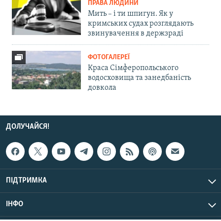
ПРАВА ЛЮДИНИ
Мить – і ти шпигун. Як у
кримських судах розглядають
звинувачення в держзраді
ФОТОГАЛЕРЕЇ
Краса Сімферопольського
водосховища та занедбаність
довкола
ДОЛУЧАЙСЯ!
ПІДТРИМКА
ІНФО