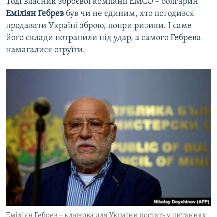
Тоді власник зброєвої компанії EMCO – болгарин
Еміліян Гебрев
був чи не єдиним, хто погодився
продавати Україні зброю, попри ризики. І саме
його склади потрапили під удар, а самого Гебрева
намагалися отруїти.
Еміліян Гебрев – ключова для України постать у питаннях