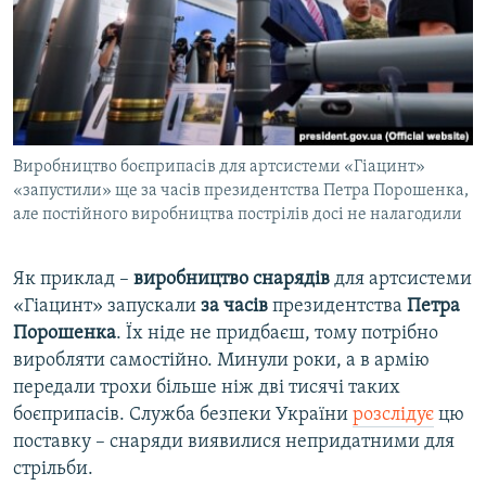
Виробництво боєприпасів для артсистеми «Гіацинт»
«запустили» ще за часів президентства Петра Порошенка,
але постійного виробництва пострілів досі не налагодили
Як приклад –
виробництво снарядів
для артсистеми
«Гіацинт» запускали
за часів
президентства
Петра
Порошенка
. Їх ніде не придбаєш, тому потрібно
виробляти самостійно. Минули роки, а в армію
передали трохи більше ніж дві тисячі таких
боєприпасів. Служба безпеки України
розслідує
цю
поставку – снаряди виявилися непридатними для
стрільби.