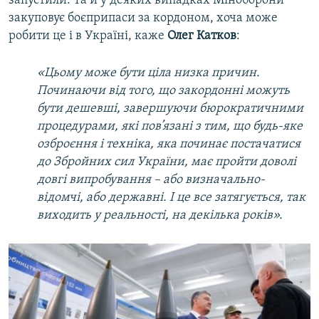
запустили. Та й у деяких випадках Міноборони
закуповує боєприпаси за кордоном, хоча може
робити це і в Україні, каже
Олег Катков
:
«Цьому може бути ціла низка причин.
Починаючи від того, що закордонні можуть
бути дешевші, завершуючи бюрократичними
процедурами, які пов’язані з тим, що будь-яке
озброєння і техніка, яка починає постачатися
до Збройних сил України, має пройти доволі
довгі випробування – або визначально-
відомчі, або державні. І це все затягується, так
виходить у реальності, на декілька років».