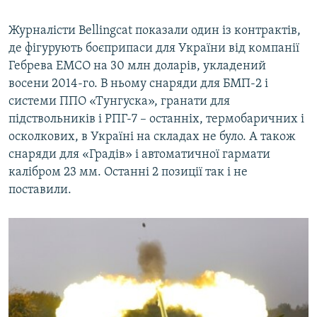
Журналісти Bellingcat показали один із контрактів,
де фігурують боєприпаси для України від компанії
Гебрева EMCO на 30 млн доларів, укладений
восени 2014-го. В ньому снаряди для БМП-2 і
системи ППО «Тунгуска», гранати для
підствольників і РПГ-7 – останніх, термобаричних і
осколкових, в Україні на складах не було. А також
снаряди для «Градів» і автоматичної гармати
калібром 23 мм. Останні 2 позиції так і не
поставили.