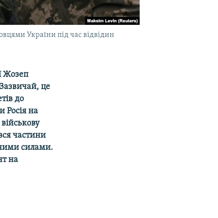
овцями України під час відвідин
ї Жозеп
 Зазвичай, це
тів до
и Росія на
 військову
вся частини
дними силами.
нт на