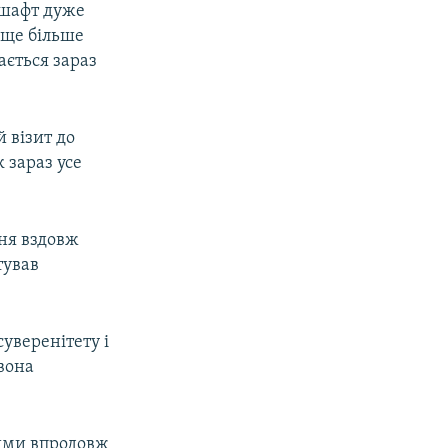
дшафт дуже
 ще більше
ається зараз
 візит до
 зараз усе
ння вздовж
тував
уверенітету і
 вона
кими впродовж