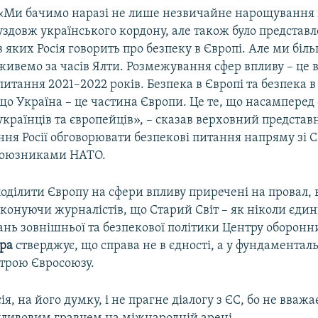
«Ми бачимо наразі не лише незвичайне нарощування 
уздовж українського кордону, але також було представл
в яких Росія говорить про безпеку в Європі. Але ми біл
живемо за часів Ялти. Розмежування сфер впливу – це 
питання 2021–2022 років. Безпека в Європі та безпека в
що Україна – це частина Європи. Це те, що насамперед 
українців та європейців», – сказав верховний предста
ння Росії обговорювати безпекові питання напряму зі 
союзниками НАТО.
поділити Європу на сфери впливу приречені на провал,
конуючи журналістів, що Старий Світ – як ніколи єдин
ань зовнішньої та безпекової політики Центру оборонн
ра
стверджує, що справа не в єдності, а у фундаментал
трою Євросоюзу.
ія, на його думку, і не прагне діалогу з ЄС, бо не вважа