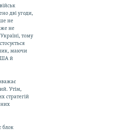
військ
ено дві угоди,
ьше не
вже не
 Україні, тому
стосується
вник, маючи
США й
 вважає
ий. Утім,
их стратегій
ьних
є блок