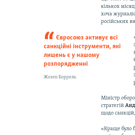
кількох міся
хоча журналіс
російських в
Євросоюз активує всі
санкційні інструменти, які
лишень є у нашому
розпорядженні
Жозеп Боррель
Міністр обор
стратегій
Анд
щодо санкцій,
«Краще було б