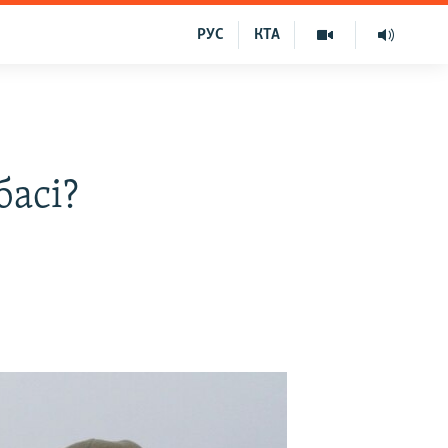
РУС
КТА
басі?