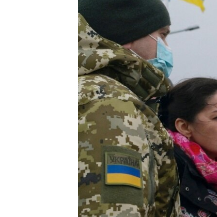
ВІДЕОУРОКИ «ELIFBE»
СВІДЧЕННЯ ОКУПАЦІЇ
УКРАЇНСЬКА ПРОБЛЕМА КРИМУ
ІНФОГРАФІКА