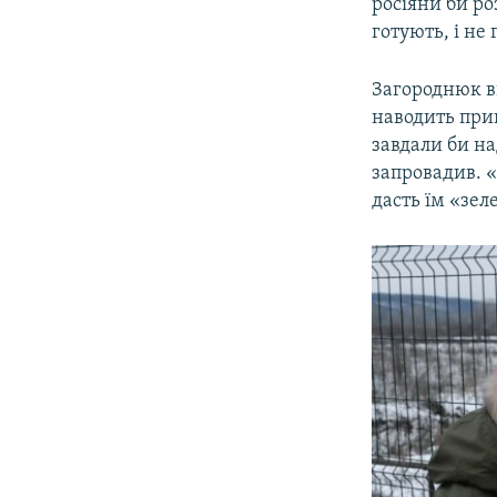
росіяни би ро
готують, і не
Загороднюк вв
наводить прик
завдали би н
запровадив. «
дасть їм «зеле