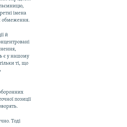
 таємницю,
кретні імена
и обмеження.
ії й
концентровані
гнення,
нь є у нашому
ільки ті, що
ь
.
 оборонних
очної позиції
оворять.
чно. Тоді