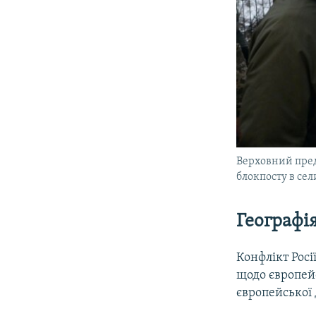
Верховний пред
блокпосту в сел
Географі
Конфлікт Росі
щодо європей
європейської 