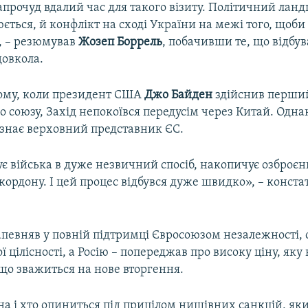
апрочуд вдалий час для такого візиту. Політичний лан
ться, й конфлікт на сході України на межі того, щоби
, – резюмував
Жозеп Боррель
, побачивши те, що відбув
довкола.
тому, коли президент США
Джо Байден
здійснив перший
 союзу, Захід непокоївся передусім через Китай. Однак
изнає верховний представник ЄС.
є війська в дуже незвичний спосіб, накопичує озброє
кордону. І цей процес відбувся дуже швидко», – конста
апевняв у повній підтримці Євросоюзом незалежності, с
ї цілісності, а Росію – попереджав про високу ціну, яку
що зважиться на нове вторгення.
іна і хто опиниться під прицілом нищівних санкцій, я