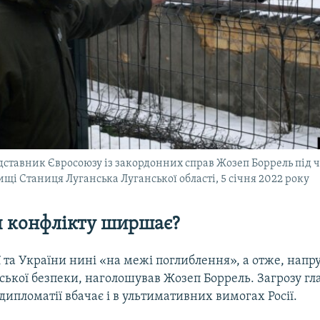
ставник Євросоюзу із закордонних справ Жозеп Боррель під ч
ищі Станиця Луганська Луганської області, 5 січня 2022 року
я конфлікту ширшає?
ї та України нині «на межі поглиблення», а отже, напру
ської безпеки, наголошував Жозеп Боррель. Загрозу гл
дипломатії вбачає і в ультимативних вимогах Росії.