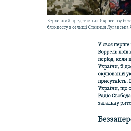
Верховний представник Євросоюзу із за
блокпосту в селищі Станиця Луганська Л
У своє перше
Боррель поїха
період, коли 
України, й до
окупованій ук
присутність. 
України, що 
Радіо Свобода
загальну рит
Беззапер