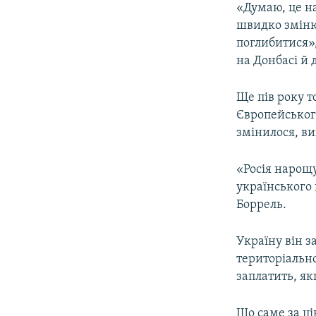
«Думаю, це н
швидко змінює
поглибитися»
на Донбасі й 
Ще пів року 
Європейського
змінилося, в
«Росія нарощу
українського 
Боррель.
Україну він з
територіально
заплатить, як
Що саме за ц