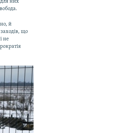
 для них
Свобода.
но, й
заходів, що
і не
юрократія