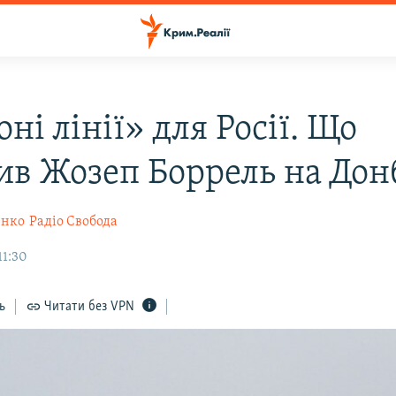
ні лінії» для Росії. Що
ив Жозеп Боррель на Дон
енко
Радіо Свобода
11:30
ь
Читати без VPN