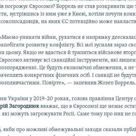
ців погрожує Євросоюз? Боррель не став розкривати цю
ти, зустрівшись із ним уже в Києві, хотіли почути кон
исокопосадовців, на яких ЄС потенційно може накласт
«Маємо уникати війни, рухатися в напрямку деескалац
запобігати розвитку конфлікту. Всі мої зусилля зараз с
на цьому. Якщо не вдасться й трапиться військове втор
Євросоюз активує всі санкційні інструменти, які лише
розпорядженні. Це будуть економічні обмеження, а не т
зачеплять конкретних фізичних осіб. І санкції не будут
розпливчастими. Повірте», — запевнив Жозеп Боррель
они України у 2019–20 роках, голова правління Центру
рій Загороднюк
вважає, що в Євросоюзі ще немає остат
 які можуть загрожувати Росії. Саме тому про них не г
, якби про можливі обмежувальні заходи сказали публі