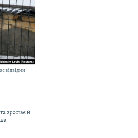
ас відвідин
га зростає й
ава