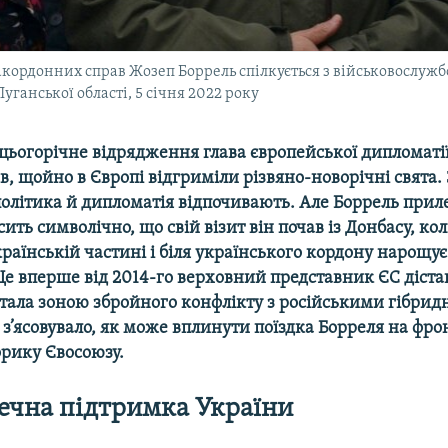
кордонних справ Жозеп Боррель спілкується з військовослужб
уганської області, 5 січня 2022 року
 цьогорічне відрядження глава європейської дипломаті
в, щойно в Європі відгриміли різвяно-новорічні свята.
політика й дипломатія відпочивають. Але Боррель приле
сить символічно, що свій візит він почав із Донбасу, кол
раїнській частині і біля українського кордону нарощує
Це вперше від 2014-го верховний представник ЄС діста
стала зоною збройного конфлікту з російськими гібри
 з’ясовувало, як може вплинути поїздка Борреля на фро
орику Євосоюзу.
ечна підтримка України