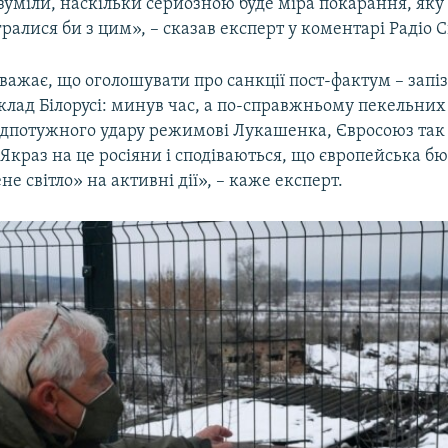
зуміли, наскільки серйозною буде міра покарання, яку
 гралися би з цим», – сказав експерт у коментарі Радіо 
ажає, що оголошувати про санкції пост-фактум – запіз
лад Білорусі: минув час, а по-справжньому пекельних 
адпотужного удару режимові Лукашенка, Євросоюз так 
Якраз на це росіяни і сподіваються, що європейська б
не світло» на активні дії», – каже експерт.