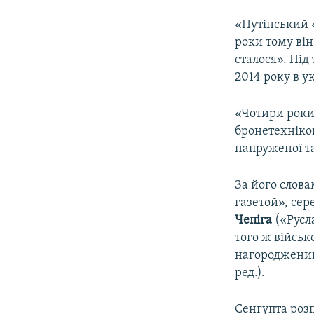
«Путінський «
роки тому він
сталося». Пі
2014 року в у
«Чотири роки 
бронетехнікою
напруженої та
За його слов
газетой», сер
Чепіга
(«Русл
того ж військ
нагороджений 
ред.).
Сенгупта розп