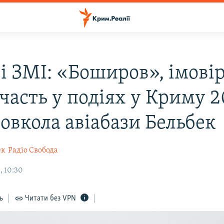
і ЗМІ: «Боширов», імовір
часть у подіях у Криму 2
овкола авіабази Бельбек
ек
Радіо Свобода
, 10:30
ь
Читати без VPN