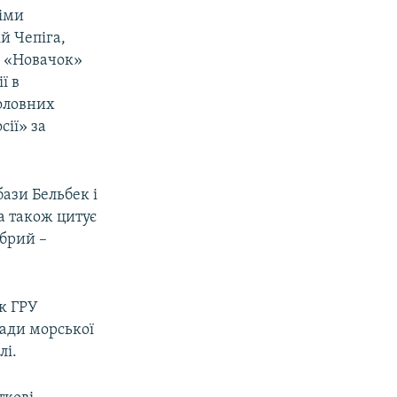
німи
й Чепіга,
ю «Новачок»
ї в
головних
сії» за
бази Бельбек і
 а також цитує
обрий –
ик ГРУ
гади морської
лі.