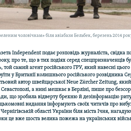
леним чоловічкам» біля авіабази Бельбек, березень 2014 рок
зета Independent подає розповідь журналіста, свідка п
року, про те, що в тих подіях серед спецпризначенців 
, той самий агент російського ГРУ, який навесні цього
уїти у Британії колишнього російського розвідника Се
тьовий автор швейцарської Neue Zürcher Zeitung, який
Севастополі, а нині мешкає в Берліні, пише про безсо
лади, що зробила відверту брехню й дезінформацію ри
ецькомовні видання інформують своїх читачів про вибу
 Чернігівській області України біля міста Ічня, нагадую
роки це вже шоста велика пожежа на українських війс