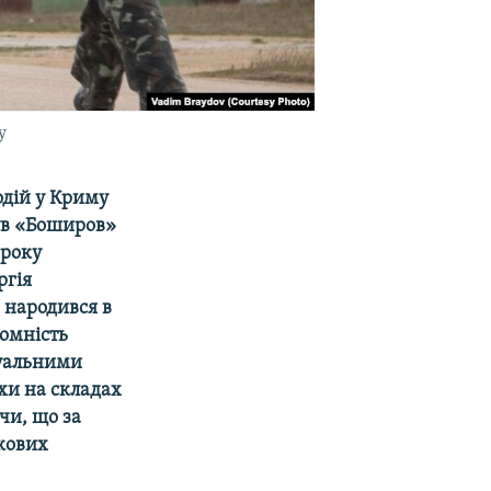
у
одій у Криму
був «Боширов»
 року
ргія
 народився в
ромність
туальними
хи на складах
чи, що за
ькових