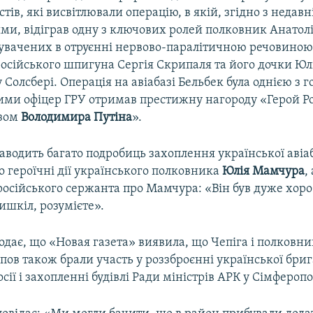
стів, які висвітлювали операцію, в якій, згідно з недав
ми, відіграв одну з ключових ролей полковник Анатолі
нувачених в отруєнні нервово-паралітичною речовино
осійського шпигуна Сергія Скрипаля та його дочки Юлі
Солсбері. Операція на авіабазі Бельбек була однією з 
кими офіцер ГРУ отримав престижну нагороду «Герой Ро
зом
Володимира Путіна
».
наводить багато подробиць захоплення української авіа
о героїчні дії українського полковника
Юлія Мамчура
,
російського сержанта про Мамчура: «Він був дуже хор
ишкіл, розумієте».
додає, що «Новая газета» виявила, що Чепіга і полковн
ов також брали участь у роззброєнні української бри
сії і захопленні будівлі Ради міністрів АРК у Сімферопо