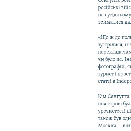
Сенгупта розп
російські вій
на сусідньому
триматися дал
«Що ж до полк
зустрілися, н
перекладачам, 
чи було це. І
фотографій, я
турист і прост
статті в Indep
Кім Сенгупта
півострові бу
урочистості п
також був оди
Москви, – ві