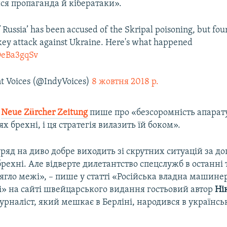
ся пропаганда й кібератаки».
f Russia’ has been accused of the Skripal poisoning, but fou
 key attack against Ukraine. Here's what happened
SOeBa3gqSv
 Voices (@IndyVoices)
8 жовтня 2018 р.
а
Neue Zürcher Zeitung
пише про «безсоромність апарату 
х брехні, і ця стратегія вилазить їй боком».
ряд на диво добре виходить зі скрутних ситуацій за д
рехні. Але відверте дилетантство спецслужб в останні 
ягло межі», – пише у статті «Російська владна машине
і» на сайті швейцарського видання гостьовий автор
Ні
Журналіст, який мешкає в Берліні, народився в українс