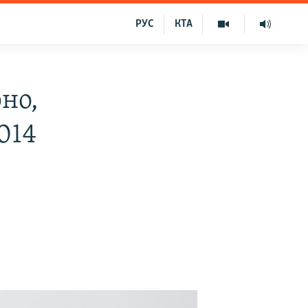
РУС
КТА
но,
014