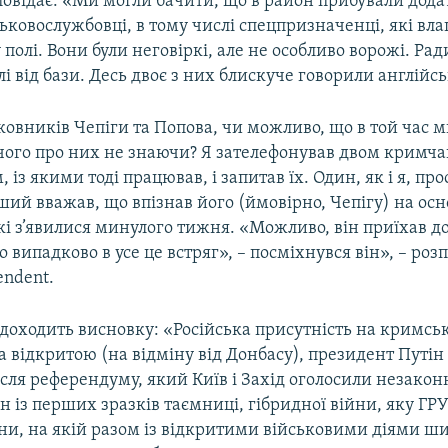
овідає: «Ми могли бачити, що в район прибували дода
ськовослужбовці, в тому числі спецпризначенці, які вл
 полі. Вони були неговіркі, але не особливо ворожі. Ра
і від бази. Десь двоє з них блискуче говорили англійс
овників Чепіги та Попова, чи можливо, що в той час 
ічого про них не знаючи? Я зателефонував двом кримч
із якими тоді працював, і запитав їх. Один, як і я, про
нший вважав, що впізнав його (ймовірно, Чепігу) на осн
кі з’явилися минулого тижня. «Можливо, він приїхав д
о випадково в усе це встряг», – посміхнувся він», – роз
endent.
 доходить висновку: «Російська присутність на кримсь
ла відкритою (на відміну від Донбасу), президент Путін
ісля референдуму, який Київ і Захід оголосили незакон
н із перших зразків таємниці, гібридної війни, яку ГРУ
йни, на якій разом із відкритими військовими діями ш