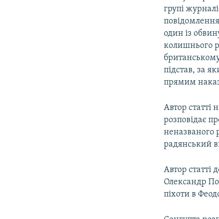
групі журналі
повідомлення
один із обви
колишнього р
британському 
підстав, за я
прямим нака
Автор статті 
розповідає пр
неназваного 
радянський в
Автор статті 
Олександр Поп
піхоти в Феодо