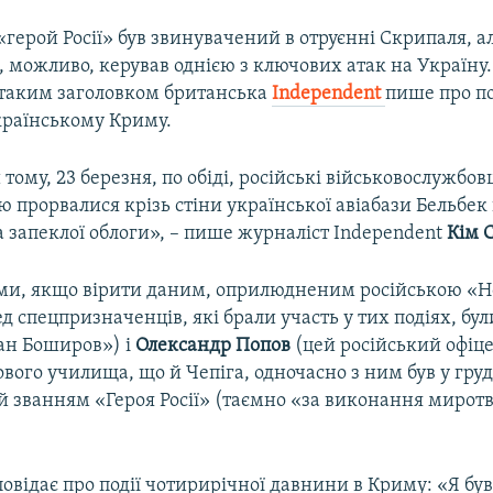
герой Росії» був звинувачений в отруєнні Скрипаля, а
, можливо, керував однією з ключових атак на Україну.
д таким заголовком британська
Independent
пише про по
країнському Криму.
тому, 23 березня, по обіді, російські військовослужбовц
 прорвалися крізь стіни української авіабази Бельбек 
 запеклої облоги», – пише журналіст Independent
Кім 
ами, якщо вірити даним, оприлюдненим російською «
ед спецпризначенців, які брали участь у тих подіях, бу
ан Боширов») і
Олександр Попов
(цей російський офіц
ового училища, що й Чепіга, одночасно з ним був у груд
званням «Героя Росії» (таємно «за виконання миротво
овідає про події чотирирічної давнини в Криму: «Я був 