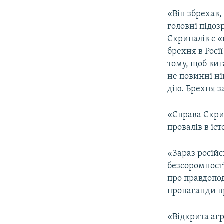
«Він збрехав,
головні підоз
Скрипалів є 
брехня в Росії
тому, щоб виг
не повинні н
дію. Брехня з
«Справа Скри
провалів в іс
«Зараз російс
безсоромності
про правдопод
пропаганди пр
«Відкрита агр