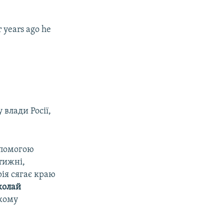
r years ago he
влади Росії,
опомогою
тижні,
рія сягає краю
колай
ькому