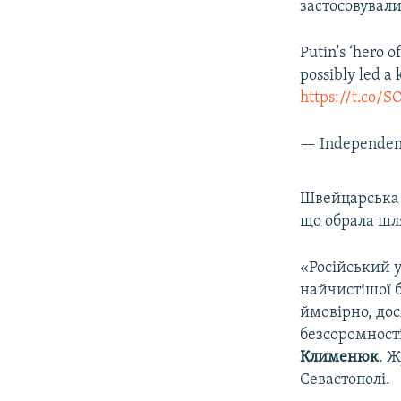
застосовували
Putin's ‘hero o
possibly led a
https://t.co/
— Independent
Швейцарськ
що обрала шля
«Російський у
найчистішої б
ймовірно, дос
безсоромност
Клименюк
. 
Севастополі.