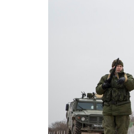
ВІДЕОУРОКИ «ELIFBE»
СВІДЧЕННЯ ОКУПАЦІЇ
УКРАЇНСЬКА ПРОБЛЕМА КРИМУ
ІНФОГРАФІКА