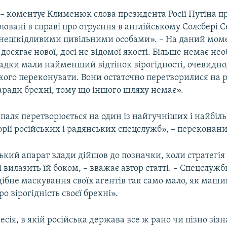
 – коментує Клименюк слова президента Росії Путіна пр
рювані в справі про отруєння в англійському Солсбері Се
«нешкідливими цивільними особами». – На даний мом
 досягає нової, досі не відомої якості. Більше немає нео
адки мали найменший відтінок вірогідності, очевидно,
ікого переконувати. Вони остаточно перетворилися на 
аради брехні, тому що іншого шляху немає».
паля перетворюється на один із найгучніших і найбіл
торії російських і радянських спецслужб», – перекона
ький апарат влади дійшов до позначки, коли стратегія
 вилазить їй боком, – вважає автор статті. – Спецслуж
ібне маскування своїх агентів так само мало, як маши
о вірогідність своєї брехні».
есія, в якій російська держава все ж рано чи пізно зізн