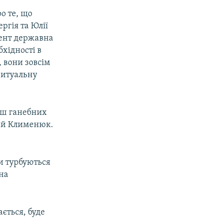
о те, що
ргія та Юлії
ент державна
бхідності в
 вони зовсім
ритуальну
ьш ганебних
ний Клименюк.
би турбуються
на
ається, буде