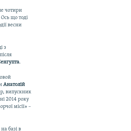
ле чотири
 Ось що тоді
дії весни
і з
після
Сенгупта
.
Новой
ли
Анатолій
ер, випускник
ні 2014 року
рчої місії» –
на базі в