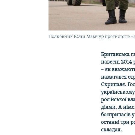
Полковник Юлій Мамчур протистоїть «зе
Британська га
навесні 2014 
– як вважають
намагався отр
Скрипаля. Гос
українському 
російської в
діями. А нім
боєприпасів у
останні три 
складах.