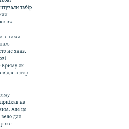
ткові
аштували табір
дили
ькою».
ми з ними
анам-
сто не знав,
ові
о Криму як
повідає автор
кому
 приїхав на
ним. Але це
 вело для
ироко