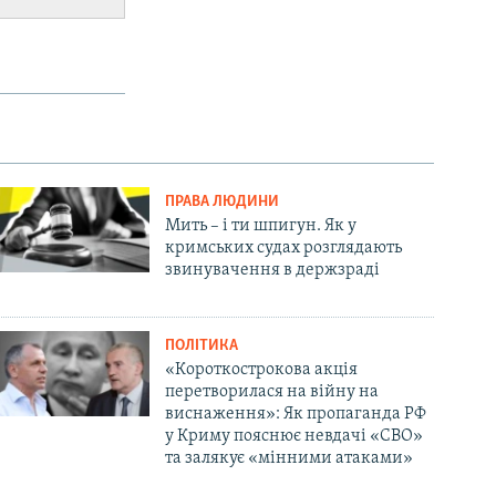
ПРАВА ЛЮДИНИ
Мить – і ти шпигун. Як у
кримських судах розглядають
звинувачення в держзраді
ПОЛІТИКА
«Короткострокова акція
перетворилася на війну на
виснаження»: Як пропаганда РФ
у Криму пояснює невдачі «СВО»
та залякує «мінними атаками»