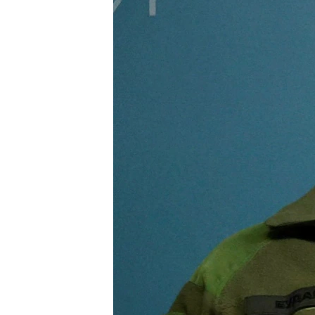
ВІДЕОУРОКИ «ELIFBE»
СВІДЧЕННЯ ОКУПАЦІЇ
УКРАЇНСЬКА ПРОБЛЕМА КРИМУ
ІНФОГРАФІКА