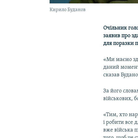
Кирило Буданов
Очільник гол
заявив про зд
для поразки 
«Ми маємо зд
даний момент
сказав Будан
За його слова
військових, 
«Тим, хто нар
і робити все 
вже війська п
того, щоб це 