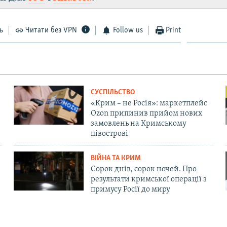
ь
Читати без VPN
Follow us
Print
СУСПІЛЬСТВО
«Крим – не Росія»: маркетплейс
Ozon припинив прийом нових
замовлень на Кримському
півострові
ВІЙНА ТА КРИМ
Сорок днів, сорок ночей. Про
результати кримської операції з
примусу Росії до миру