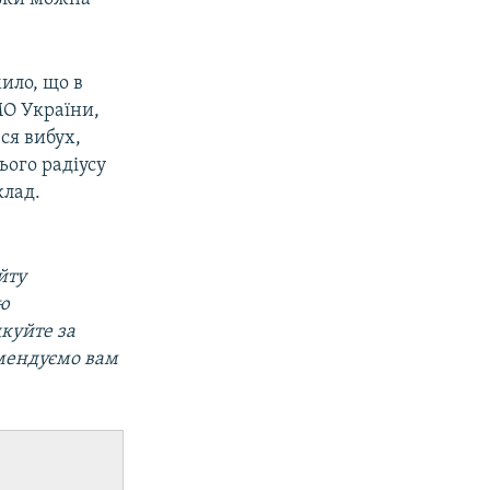
ило, що в
МО України,
ся вибух,
ього радіусу
клад.
йту
ою
дкуйте за
омендуємо вам