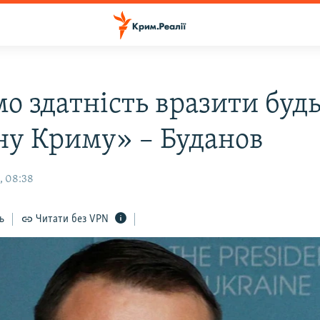
о здатність вразити будь
ну Криму» – Буданов
, 08:38
ь
Читати без VPN