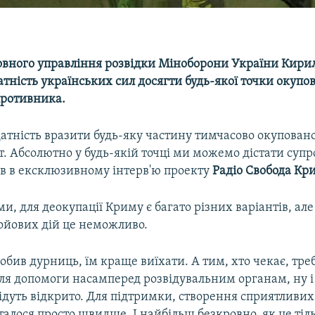
овного управління розвідки Міноборони України Кири
атність українських сил досягти будь-якої точки окуп
противника.
атність вразити будь-яку частину тимчасово окуповано
. Абсолютно у будь-якій точці ми можемо дістати супр
ов в ексклюзивному інтерв'ю проекту
Радіо Свобода
Кри
ми, для деокупації Криму є багато різних варіантів, але
бойових дій це неможливо.
обив дурниць, їм краще виїхати. А тим, хто чекає, тре
для допомоги насамперед розвідувальним органам, ну і 
ідуть відкрито. Для підтримки, створення сприятливих
сталося просто швидше. І найбільш безкровно, як це ті