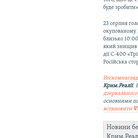
буде зробити»
23 серпня го
окупованому
близько 10:00
який знищив р
дії С-400 «Тр
Російська сто
Роскомнагляд
Крим.Реалії
.
дзеркального
основними по
встановити
V
Новини бе
Крим.Реал