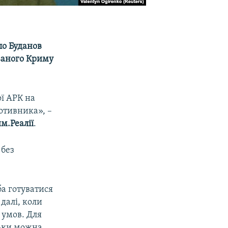
ло Буданов
ованого Криму
ї АРК на
отивника», –
м.Реалії
.
 без
ба готуватися
далі, коли
 умов. Для
льки можна