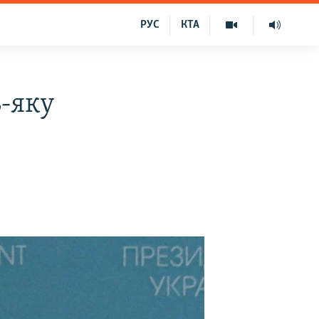
РУС
КТА
-яку