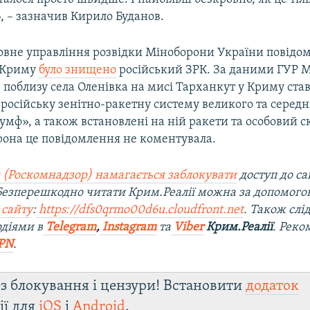
, – зазначив Кирило Буданов.
ловне управління розвідки Міноборони України повідом
 Криму
було знищено
російський ЗРК. За даними ГУР 
 поблизу села Оленівка на мисі Тарханкут у Криму став
осійську зенітно-ракетну систему великого та середн
іумф», а також встановлені на ній ракети та особовий с
рона це повідомлення не коментувала.
 (Роскомнадзор) намагається заблокувати
доступ до са
 Безперешкодно читати Крим.Реалії можна за допомог
 сайту
:
https://dfs0qrmo00d6u.cloudfront.net
. Також слі
діями в
Telegram
,
Instagram
та
Viber
Крим.Реалії
. Рек
PN
.
з блокування і цензури! Встановити
додаток
ії для
iOS
і
Android
.