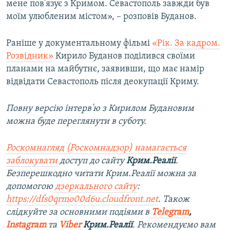
мене пов'язує з Кримом. Севастополь завжди був
моїм улюбленим містом», – розповів Буданов.
Раніше у документальному фільмі
«Рік. За кадром.
Розвідник»
Кирило Буданов поділився своїми
планами на майбутнє, заявивши, що має намір
відвідати Севастополь після деокупації Криму.
Повну версію інтерв'ю з Кирилом Будановим
можна буде переглянути в суботу.
Роскомнагляд (Роскомнадзор) намагається
заблокувати
доступ до сайту
Крим.Реалії
.
Безперешкодно читати Крим.Реалії можна за
допомогою
дзеркального сайту
:
https://dfs0qrmo00d6u.cloudfront.net
. Також
слідкуйте за основними подіями в
Telegram
,
Instagram
та
Viber
Крим.Реалії
. Рекомендуємо вам