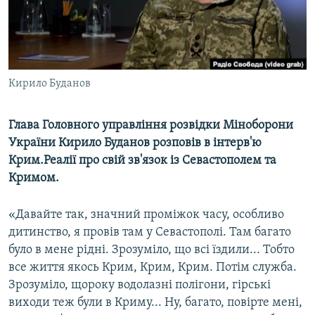
ВІДЕОУРОКИ «ELIFBE»
Русский
СВІДЧЕННЯ ОКУПАЦІЇ
Qırımtatar
УКРАЇНСЬКА ПРОБЛЕМА КРИМУ
Кирило Буданов
ДОЛУЧАЙСЯ!
ІНФОГРАФІКА
Глава Головного управління розвідки Міноборони
України Кирило Буданов розповів в інтерв'ю
Усі сайти RFE/RL
Крим.Реалії про свій зв'язок із Севастополем та
Кримом.
«Давайте так, значний проміжок часу, особливо
дитинство, я провів там у Севастополі. Там багато
було в мене рідні. Зрозуміло, що всі їздили... Тобто
все життя якось Крим, Крим, Крим. Потім служба.
Зрозуміло, щороку водолазні полігони, гірські
виходи теж були в Криму... Ну, багато, повірте мені,