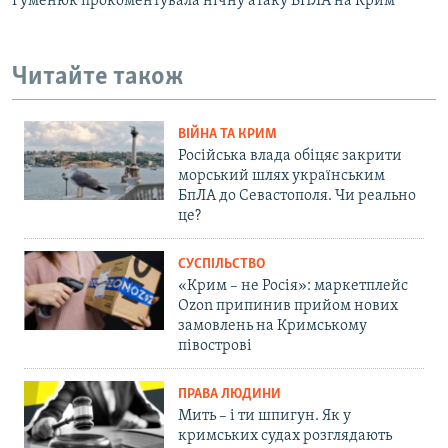
Гуменюк прокоментувала нічну атаку БПЛА на Крим
Читайте також
ВІЙНА ТА КРИМ
Російська влада обіцяє закрити
морський шлях українським
БпЛА до Севастополя. Чи реально
це?
СУСПІЛЬСТВО
«Крим – не Росія»: маркетплейс
Ozon припинив прийом нових
замовлень на Кримському
півострові
ПРАВА ЛЮДИНИ
Мить – і ти шпигун. Як у
кримських судах розглядають