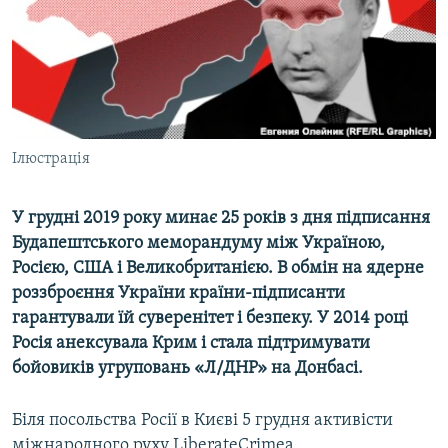
ВІДЕОУРОКИ «ELIFBE»
Русский
СВІДЧЕННЯ ОКУПАЦІЇ
Qırımtatar
УКРАЇНСЬКА ПРОБЛЕМА КРИМУ
ДОЛУЧАЙСЯ!
ІНФОГРАФІКА
Ілюстрація
У грудні 2019 року минає 25 років з дня підписання
Усі сайти RFE/RL
Будапештського меморандуму між Україною,
Росією, США і Великобританією. В обмін на ядерне
роззброєння України країни-підписанти
гарантували їй суверенітет і безпеку. У 2014 році
Росія анексувала Крим і стала підтримувати
бойовиків угруповань «Л/ДНР» на Донбасі.
Біля посольства Росії в Києві 5 грудня активісти
міжнародного руху LiberateCrimea,