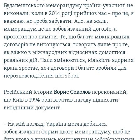
Будапештського меморандуму країни-учасниці не
виконали, коли в 2014 році прийшов час – про це, я
вважаю, не треба забувати. Але, на жаль,
меморандум це не зобов'язальний договір, а
протокол про наміри. Те, що багато міжнародних
договорів не виконуються, говорить лише про те,
як важко в міжнародних відносинах домогтися
реальних дій. Часи змінюються, кількість ядерних
країн зростає, хоч договори і багато зробили для
нерозповсюдження цієї зброї.
Російський історик
Борис Соколов
переконаний,
що Київ в 1994 році втратив нагоду підписати
вигідніший документ.
– На мій погляд, Україна могла добитися
зобов'язальної форми цього меморандуму, щоб це
була угода з якимись конкретними зобов'язаннями.