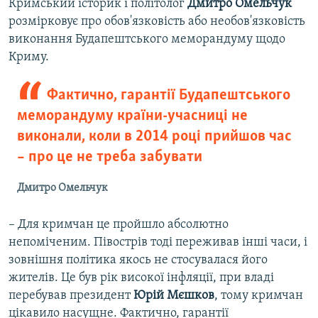
Кримський історик і політолог
Дмитро Омельчук
розмірковує про обов'язковість або необов'язковість
виконання Будапештського меморандуму щодо
Криму.
Фактично, гарантії Будапештського
меморандуму країни-учасниці не
виконали, коли в 2014 році прийшов час
– про це не треба забувати
Дмитро Омельчук
– Для кримчан це пройшло абсолютно
непоміченим. Півострів тоді переживав інші часи, і
зовнішня політика якось не стосувалася його
жителів. Це був рік високої інфляції, при владі
перебував президент
Юрій Мєшков
, тому кримчан
цікавило насущне. Фактично, гарантії