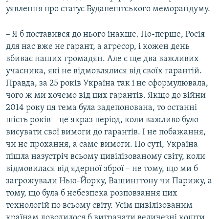
уявлення про статус Будапештського меморандуму.
– Я б поставився до нього інакше. По-перше, Росія
для нас вже не гарант, а агресор, і кожен день
вбиває наших громадян. Але є ще два важливих
учасника, які не відмовлялися від своїх гарантій.
Правда, за 25 років Україна так і не сформулювала,
чого ж ми хочемо від цих гарантів. Якщо до війни
2014 року ця тема була задепонована, то останні
шість років – це якраз період, коли важливо було
висувати свої вимоги до гарантів. І не побажання,
чи не прохання, а саме вимоги. По суті, Україна
пішла назустріч всьому цивілізованому світу, коли
відмовилася від ядерної зброї – не тому, що ми б
загрожували Нью-Йорку, Вашингтону чи Парижу, а
тому, що була б небезпека розповзання цих
технологій по всьому світу. Усім цивілізованим
країнам доводилося б витрачати величезні кошти