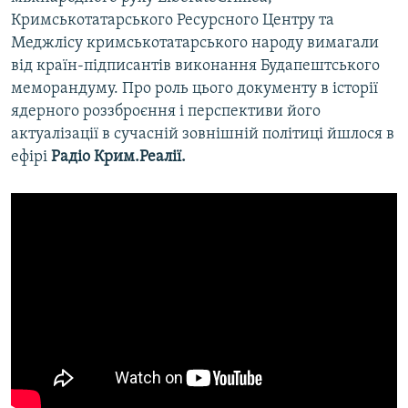
Кримськотатарського Ресурсного Центру та
Меджлісу кримськотатарського народу вимагали
від країн-підписантів виконання Будапештського
меморандуму. Про роль цього документу в історії
ядерного роззброєння і перспективи його
актуалізації в сучасній зовнішній політиці йшлося в
ефірі
Радіо Крим.Реалії.