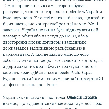
Там не прописано, як саме сторони будуть
реагувати, якщо територіальна цілісність України
буде порушена. У тексті є загальні слова, що країни
її визнають, але конкретної реакції немає. Мені
здається, Україна повинна була підписувати цей
договір в обмін або на вступ до НАТО, або в
двосторонні союзні договори з західними
державами з відповідною ратифікацією в
парламентах. А так, це дійсно мало до чого
зобов'язуючий папірець, і все залежить від того, як
лідери західних країн будуть трактувати цого в
момент, коли здійсниться агресія Росії. Зараз
Будапештський меморандум, звичайно, мертвий і
де-факто не означає нічого.
Український історик і політолог
Олексій Гарань
вважає, що Будапештський меморандум досі грає