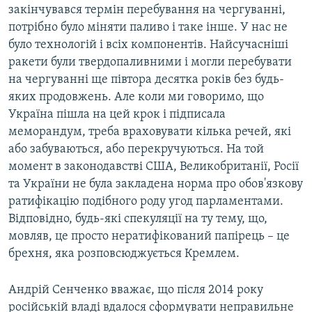
закінчувався термін перебування на чергуванні,
потрібно було міняти паливо і таке інше. У нас не
було технологій і всіх компонентів. Найсучасніші
ракети були твердопаливними і могли перебувати
на чергуванні ще півтора десятка років без будь-
яких продовжень. Але коли ми говоримо, що
Україна пішла на цей крок і підписала
меморандум, треба враховувати кілька речей, які
або забуваються, або перекручуються. На той
момент в законодавстві США, Великобританії, Росії
та України не була закладена норма про обов'язкову
ратифікацію подібного роду угод парламентами.
Відповідно, будь-які спекуляції на ту тему, що,
мовляв, це просто нератифікований папірець – це
брехня, яка розповсюджується Кремлем.
Андрій Сенченко вважає, що після 2014 року
російській владі вдалося сформувати неправильне