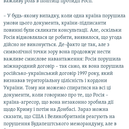
важливу роль в політиці протидії Росії.
– У будь-якому випадку, коли одна країна порушила
умови цього документа, країни-підписанти
повинні були скликати консультації. Але, оскільки
Росія відмовлялася це робити, виявилося, що угода
дійсно не виконується. Де-факто це так, але з
символічної точки зору вона продовжує нести
важливе смислове навантаження: Росія порушила
міжнародний договір – так само, як вона порушила
російсько-український договір 1997 року, який
визнавав територіальну цілісність і кордони
України. Тому ми можемо спиратися на всі ці
документи, коли говоримо про те, що Росія –
країна-агресор, що вона незаконно зробила дії
щодо Криму і потім на Донбасі. Зараз можна
сказати, що США і Великобританія реагують на
порушення Будапештського меморандуму, але в