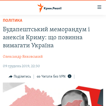
Доступність
посилання
Перейти
ПОЛІТИКА
до
НОВИНИ
Будапештський меморандум і
основного
ВОДА.КРИМ
матеріалу
анексія Криму: що повинна
ВІДЕО ТА ФОТО
Перейти
вимагати Україна
до
ПОЛІТИКА
основної
Олександр Янковський
БЛОГИ
навігації
Перейти
09 грудень 2019, 22:30
ПОГЛЯД
до
ІНТЕРВ'Ю
Поділитись
Читати без VPN
пошуку
ВСЕ ЗА ДЕНЬ
СПЕЦПРОЕКТИ
ЯК ОБІЙТИ БЛОКУВАННЯ
ДЕПОРТАЦІЯ