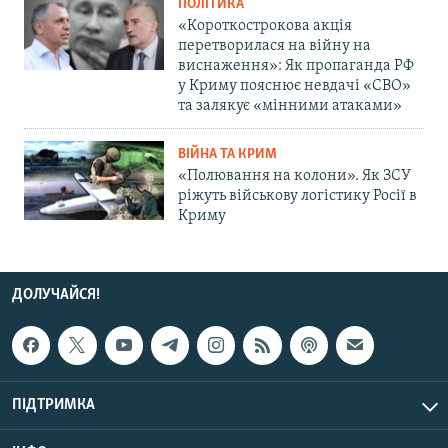
ПОЛІТИКА
«Короткострокова акція
перетворилася на війну на
виснаження»: Як пропаганда РФ
у Криму пояснює невдачі «СВО»
та залякує «мінними атаками»
ВІЙНА ТА КРИМ
«Полювання на колони». Як ЗСУ
ріжуть військову логістику Росії в
Криму
ДОЛУЧАЙСЯ!
ПІДТРИМКА