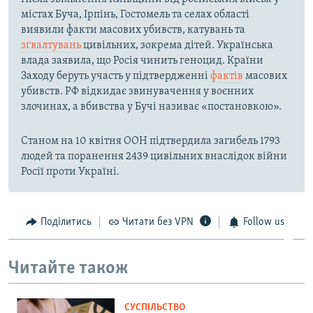
містах Буча, Ірпінь, Гостомель та селах області
виявили факти масових убивств, катувань та
зґвалтувань
цивільних, зокрема дітей. Українська
влада заявила, що Росія чинить геноцид. Країни
Заходу беруть участь у підтвердженні
фактів
масових
убивств. РФ відкидає звинувачення у воєнних
злочинах, а вбивства у Бучі називає «постановкою».
Станом на 10 квітня ООН підтвердила загибель 1793
людей та поранення 2439 цивільних внаслідок війни
Росії проти Україні.
Поділитись
Читати без VPN
Follow us
Читайте також
СУСПІЛЬСТВО