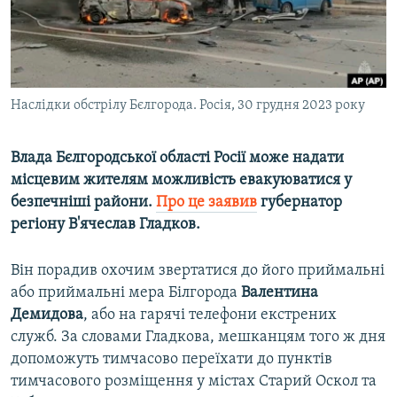
ВІДЕОУРОКИ «ELIFBE»
Русский
СВІДЧЕННЯ ОКУПАЦІЇ
Qırımtatar
УКРАЇНСЬКА ПРОБЛЕМА КРИМУ
Наслідки обстрілу Бєлгорода. Росія, 30 грудня 2023 року
ДОЛУЧАЙСЯ!
ІНФОГРАФІКА
Влада Бєлгородської області Росії може надати
місцевим жителям можливість евакуюватися у
Усі сайти RFE/RL
безпечніші райони.
Про це заявив
губернатор
регіону В'ячеслав Гладков.
Він порадив охочим звертатися до його приймальні
або приймальні мера Білгорода
Валентина
Демидова
, або на гарячі телефони екстрених
служб. За словами Гладкова, мешканцям того ж дня
допоможуть тимчасово переїхати до пунктів
тимчасового розміщення у містах Старий Оскол та