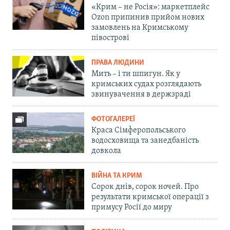
«Крим – не Росія»: маркетплейс
Ozon припинив прийом нових
замовлень на Кримському
півострові
ПРАВА ЛЮДИНИ
Мить – і ти шпигун. Як у
кримських судах розглядають
звинувачення в держзраді
ФОТОГАЛЕРЕЇ
Краса Сімферопольського
водосховища та занедбаність
довкола
ВІЙНА ТА КРИМ
Сорок днів, сорок ночей. Про
результати кримської операції з
примусу Росії до миру