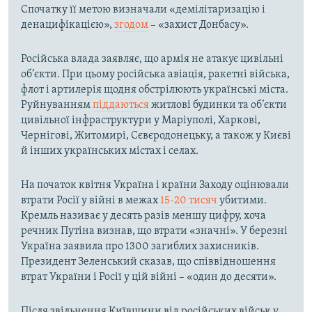
Спочатку її метою визначали «демілітаризацію і
денацифікацією»,
згодом
– «захист Донбасу».
Російська влада заявляє, що армія не атакує цивільні
об’єкти. При цьому російська авіація, ракетні війська,
флот і артилерія щодня обстрілюють українські міста.
Руйнуванням
піддаються
житлові будинки та об’єкти
цивільної інфраструктури у Маріуполі, Харкові,
Чернігові, Житомирі, Сєвєродонецьку, а також у Києві
й інших українських містах і селах.
На початок квітня Україна і країни Заходу оцінювали
втрати Росії у війні в межах
15-20 тисяч
убитими.
Кремль називає у десять разів меншу цифру, хоча
речник Путіна визнав, що втрати «значні». У березні
Україна заявила про 1300 загиблих захисників.
Президент Зеленський сказав, що співвідношення
втрат України і Росії у цій війні – «один до десяти».
Після звільнення Київщини від російських військ у