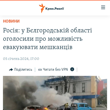
Доступність
посилання
Перейти
НОВИНИ
до
НОВИНИ
Росія: у Бєлгородській області
основного
ВОДА.КРИМ
матеріалу
оголосили про можливість
ВІДЕО ТА ФОТО
Перейти
евакуювати мешканців
до
ПОЛІТИКА
основної
05 січень 2024, 17:00
БЛОГИ
навігації
Перейти
Поділитись
Читати без VPN
ПОГЛЯД
до
ІНТЕРВ'Ю
пошуку
ВСЕ ЗА ДЕНЬ
СПЕЦПРОЕКТИ
ЯК ОБІЙТИ БЛОКУВАННЯ
ДЕПОРТАЦІЯ