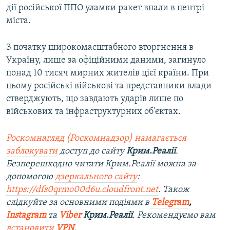
дії російської ППО уламки ракет впали в центрі
міста.
З початку широкомасштабного вторгнення в
Україну, лише за офіційними даними, загинуло
понад 10 тисяч мирних жителів цієї країни. При
цьому російські військові та представники влади
стверджують, що завдають ударів лише по
військових та інфраструктурних об'єктах.
Роскомнагляд (Роскомнадзор) намагається
заблокувати
доступ до сайту
Крим.Реалії
.
Безперешкодно читати Крим.Реалії можна за
допомогою
дзеркального сайту
:
https://dfs0qrmo00d6u.cloudfront.net
. Також
слідкуйте за основними подіями в
Telegram
,
Instagram
та
Viber
Крим.Реалії
. Рекомендуємо вам
встановити
VPN
.