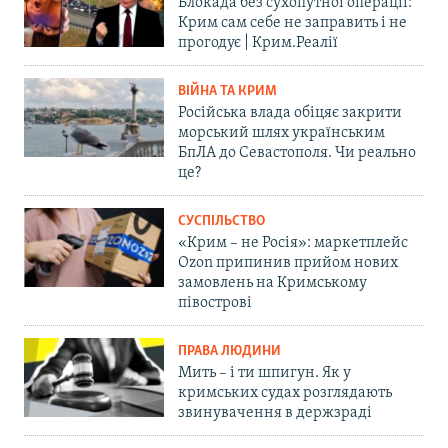
Блокада без сухопутної операції:
Крим сам себе не заправить і не
прогодує | Крим.Реалії
ВІЙНА ТА КРИМ
Російська влада обіцяє закрити
морський шлях українським
БпЛА до Севастополя. Чи реально
це?
СУСПІЛЬСТВО
«Крим – не Росія»: маркетплейс
Ozon припинив прийом нових
замовлень на Кримському
півострові
ПРАВА ЛЮДИНИ
Мить – і ти шпигун. Як у
кримських судах розглядають
звинувачення в держзраді