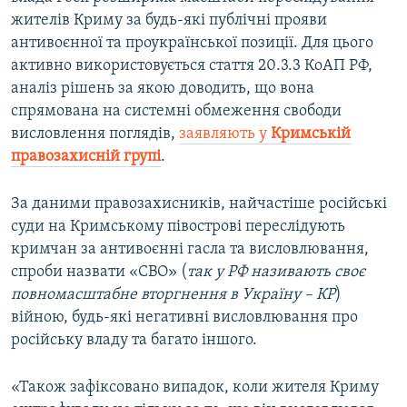
жителів Криму за будь-які публічні прояви
антивоєнної та проукраїнської позиції. Для цього
активно використовується стаття 20.3.3 КоАП РФ,
аналіз рішень за якою доводить, що вона
спрямована на системні обмеження свободи
висловлення поглядів,
заявляють у
Кримській
правозахисній групі
.
За даними правозахисників, найчастіше російські
суди на Кримському півострові переслідують
кримчан за антивоєнні гасла та висловлювання,
спроби назвати «СВО» (
так у РФ називають своє
повномасштабне вторгнення в Україну – КР
)
війною, будь-які негативні висловлювання про
російську владу та багато іншого.
«Також зафіксовано випадок, коли жителя Криму