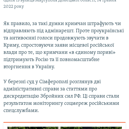
одній із вулиць Маріуполя Донецької області, 14 травня
2022 року
Як правило, за такі думки кримчан штрафують чи
відправляють під адмінарешт. Проте проукраїнські
та антивоєнні голоси продовжують звучати в
Криму, спростовуючи заяви місцевої російської
влади про те, що кримчани «в єдиному пориві»
підтримують Росію та її повномасштабне
вторгнення в Україну.
У березні суд у Сімферополі розглянув дві
адміністративні справи за статтями про
дискредитацію Збройних сил РФ. Ці справи стали
результатом моніторингу соцмереж російськими
спецслужбами.