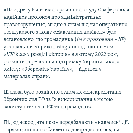
«На адресу Київського районного суду Сімферополя
надійшов протокол про адміністративне
правопорушення, згідно з яким під час оперативно-
розшукового заходу «Наведення довідок» було
встановлено, що громадянка (
ім'я приховане – КР
)
у соціальній мережі Instagram під нікнеймом
«V.Vikta» у розділі «історія» в лютому 2022 року
розмістила репост на підтримку України такого
змісту: «Збережіть Україну», – йдеться у
матеріалах справи.
Ці слова було розцінено судом як «дискредитація
Збройних сил РФ та їх використання з метою
захисту інтересів РФ та її громадян».
Під «дискредитацією» передбачають «навмисні дії,
спрямовані на позбавлення довіри до чогось, на