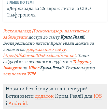
БІЛЬШЕ ПО ТЕМІ:
«Держзрада за 25 євро»: листи із СІЗО
Сімферополя
Роскомнагляд (Роскомнадзор) намагається
заблокувати
доступ до сайту
Крим.Реалії
.
Безперешкодно читати Крим.Реалії можна за
допомогою
дзеркального сайту
:
https://dfs0qrmo00d6u.cloudfront.net
. Також
слідкуйте за основними подіями в
Telegram
,
Instagram
та
Viber
Крим.Реалії
. Рекомендуємо
встановити
VPN
.
Новини без блокування і цензури!
Встановити
додаток
Крим.Реалії для
iOS
і
Android
.