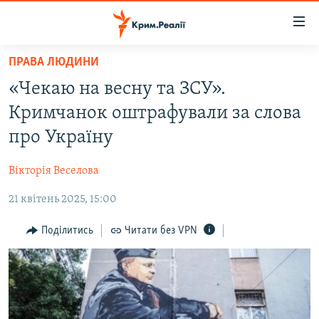
Доступність
посилання
Перейти
ПРАВА ЛЮДИНИ
до
НОВИНИ
«Чекаю на весну та ЗСУ».
основного
ВОДА.КРИМ
матеріалу
Кримчанок оштрафували за слова
ВІДЕО ТА ФОТО
Перейти
про Україну
до
ПОЛІТИКА
основної
Вікторія Веселова
БЛОГИ
навігації
Перейти
21 квітень 2025, 15:00
ПОГЛЯД
до
ІНТЕРВ'Ю
Поділитись
Читати без VPN
пошуку
ВСЕ ЗА ДЕНЬ
СПЕЦПРОЕКТИ
ЯК ОБІЙТИ БЛОКУВАННЯ
ДЕПОРТАЦІЯ