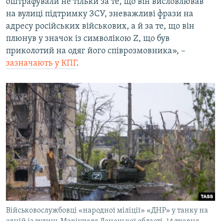
оштрафували не тільки за те, що він висловлював
на вулиці підтримку ЗСУ, зневажливі фрази на
адресу російських військових, а й за те, що він
плюнув у значок із символікою Z, що був
приколотий на одяг його співрозмовника», –
зазначають у КПГ
.
Військовослужбовці «народної міліції» «ДНР» у танку на