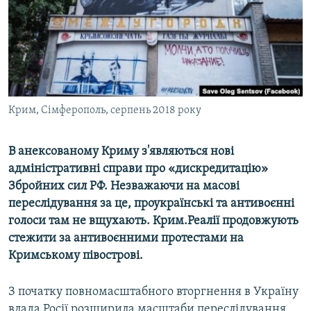
ВІДЕОУРОКИ «ELIFBE»
Русский
СВІДЧЕННЯ ОКУПАЦІЇ
Qırımtatar
УКРАЇНСЬКА ПРОБЛЕМА КРИМУ
ДОЛУЧАЙСЯ!
ІНФОГРАФІКА
Крим, Сімферополь, серпень 2018 року
В анексованому Криму з'являються нові
Усі сайти RFE/RL
адміністративні справи про «дискредитацію»
Збройних сил РФ. Незважаючи на масові
переслідування за це, проукраїнські та антивоєнні
голоси там не вщухають. Крим.Реалії продовжують
стежити за антивоєнними протестами на
Кримському півострові.
З початку повномасштабного вторгнення в Україну
влада Росії розширила масштаби переслідування