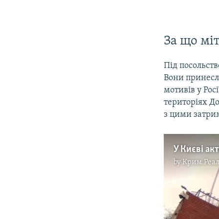
​За що мі
Під посольств
Вони принесл
мотивів у Рос
територіях До
з цими затри
by
Крим.Реал