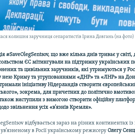
лася колишня заручниця сепаратистів Ірина Довгань (на фото)
ія #SaveOlegSentsov, що вже кілька днів триває у світі, 
сольством ЄС мітингували на підтримку українських по
нених та цивільних заручників, які утримуються у Росі
 нею Криму та угрупованнями «ДНР» та «ЛНР» на Донб
дтримали ініціативу Нідерландів створити європейськи
ського», зокрема, для причетних до політично вмотив
 також виступили з вимогою створити офіційну платфо
одо звільнення усіх «в’язнів Кремля».
egSentsov відбувається зараз на різних континентах із
ув’язненому в Росії українському режисеру
Олегу Сенц