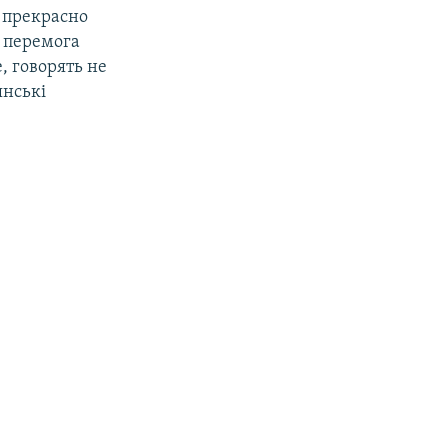
і прекрасно
е перемога
, говорять не
янські