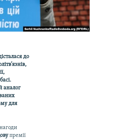
дісталася до
літв’язнів,
ї,
асі.
й аналог
ованих
рму для
 нагоди
ову
премії