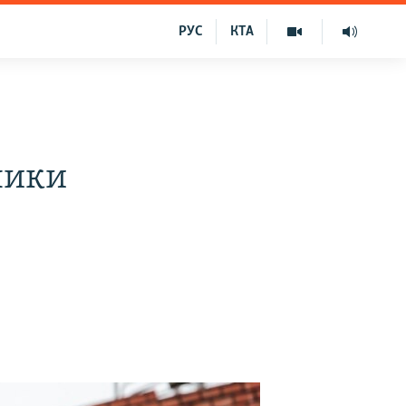
РУС
КТА
е
ники