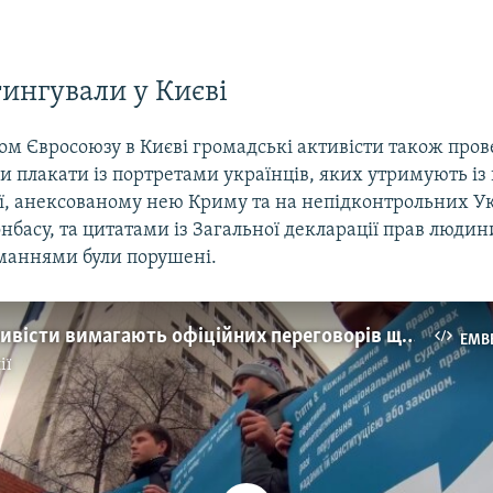
тингували у Києві
ом Євросоюзу в Києві громадські активісти також пров
и плакати із портретами українців, яких утримують із
ії, анексованому нею Криму та на непідконтрольних Ук
нбасу, та цитатами із Загальної декларації прав людини,
маннями були порушені.
У Києві активісти вимагають офіційних переговорів щодо звільнення всіх «в’язнів Кремля» – відео
EMB
ії