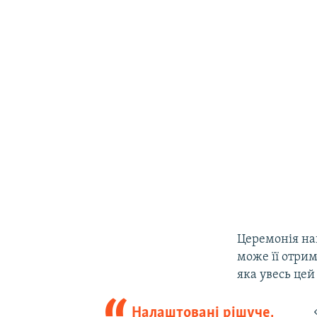
Церемонія наг
може її отрим
яка увесь цей
Налаштовані рішуче,