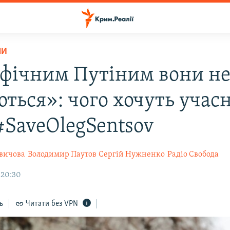
НИ
іфічним Путіним вони н
ються»: чого хочуть учас
#SaveOlegSentsov
квичова
Володимир Паутов
Сергій Нужненко
Радіо Свобода
 20:30
ь
Читати без VPN