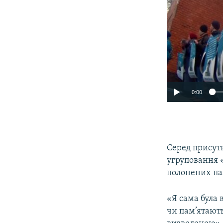
0:00
Серед присутн
угруповання «
полонених пам
«Я сама була в
чи пам’ятають