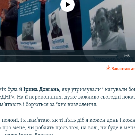
No media source currently available
1:48
Завантажит
EMBED
іх була й
Ірина Довгань
, яку утримували і катували б
ДНР». На її переконання, дуже важливо сьогодні пока
’ятають і борються за їхнє визволення.
 полоні, і я пам’ятаю, як ті п’ять діб я кожен день і кож
 про мене, чи роблять щось там, на волі, чи буде в мен