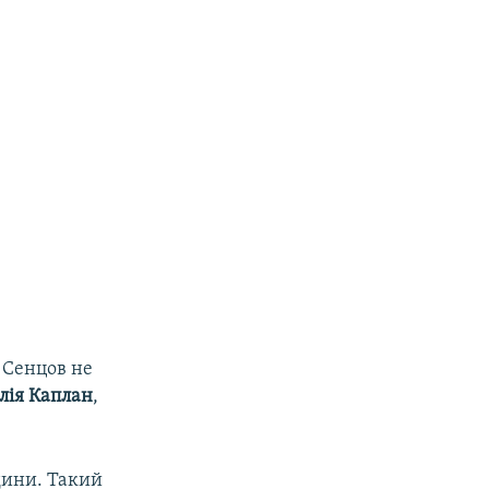
 Сенцов не
лія Каплан
,
дини. Такий