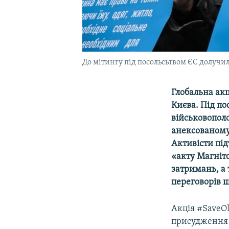
До мітингу під посольсьтвом ЄС долучи
Глобальна акц
Києва. Під по
військовополо
анексованому
Активісти пі
«акту Магніт
затримань, а
переговорів щ
Акція #SaveOl
присудження 