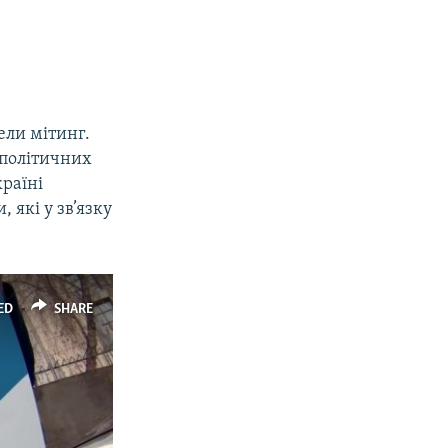
ели мітинг.
 політичних
раїні
 які у зв’язку
ED
SHARE