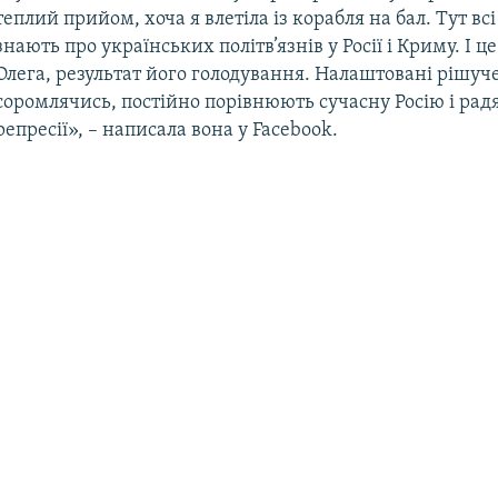
теплий прийом, хоча я влетіла із корабля на бал. Тут вс
знають про українських політв’язнів у Росії і Криму. І ц
Олега, результат його голодування. Налаштовані рішуче
соромлячись, постійно порівнюють сучасну Росію і рад
репресії», – написала вона у Facebook.