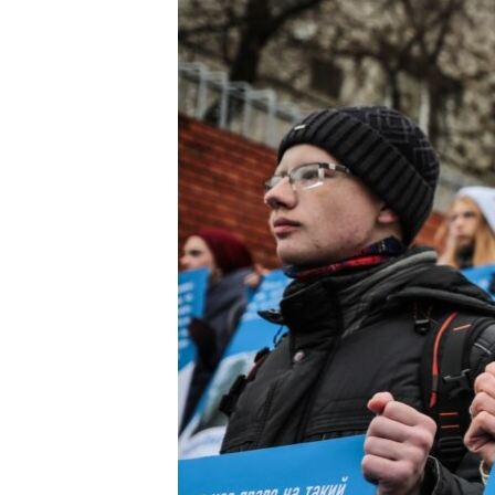
ВІДЕОУРОКИ «ELIFBE»
СВІДЧЕННЯ ОКУПАЦІЇ
УКРАЇНСЬКА ПРОБЛЕМА КРИМУ
ІНФОГРАФІКА