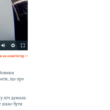
и на комп'ютер
SHARE
ойовики
зати, що про
ну ніч думала:
е шанс бути
px
width