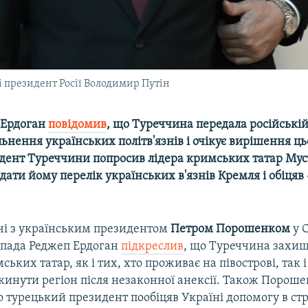
 президент Росії Володимир Путін
 Ердоган
повідомив
, що Туреччина передала російській
льнення українських політв'язнів і очікує вирішення ц
дент Туреччини попросив лідера кримських татар Мус
ати йому перелік українських в'язнів Кремля і обіцяв
ічі з українським президентом
Петром Порошенком
у С
опада Реджеп Ердоган
підкреслив
, що Туреччина захищ
ьких татар, як і тих, хто проживає на півострові, так і
инути регіон після незаконної анексії. Також Порош
о турецький президент пообіцяв Україні допомогу в с