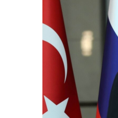
ВІДЕОУРОКИ «ELIFBE»
СВІДЧЕННЯ ОКУПАЦІЇ
УКРАЇНСЬКА ПРОБЛЕМА КРИМУ
ІНФОГРАФІКА