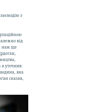
взаємодію з
окупаційною
залежно від
, нам ще
Ердоган,
тництва,
м я уточнив:
 людина, яка
оган сказав,