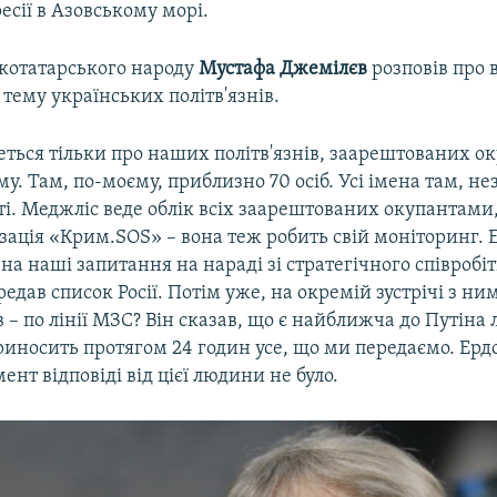
ресії в Азовському морі.
котатарського народу
Мустафа Джемілєв
розповів про 
тему українських політв'язнів.
еться тільки про наших політв'язнів, заарештованих 
у. Там, по-моєму, приблизно 70 осіб. Усі імена там, не
ті. Меджліс веде облік всіх заарештованих окупантами
зація «Крим.SOS» – вона теж робить свій моніторинг. 
на наші запитання на нараді зі стратегічного співробі
редав список Росії. Потім уже, на окремій зустрічі з ни
в – по лінії МЗС? Він сказав, що є найближча до Путіна
риносить протягом 24 годин усе, що ми передаємо. Ерд
ент відповіді від цієї людини не було.