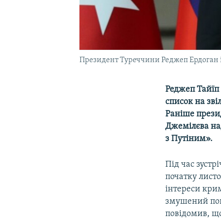
Президент Туреччини Реджеп Ердоган і
Реджеп Тайїп
список на зві
Раніше прези
Джемілєва над
з Путіним».
Під час зустр
початку лист
інтереси кримс
змушений пок
повідомив, щ