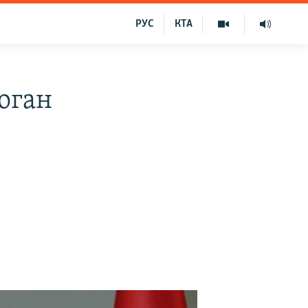
РУС
КТА
доган