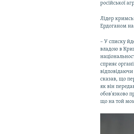
російської аг
Лідер кримсь
Ердоганом на 
– У списку йд
владою в Крим
національнос
сприяє органі
відповідаючи 
сказав, що пе
як він переда
обов'язково п
що на той мом