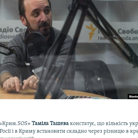
 «Крим.SOS»
Таміла Ташева
констатує, що кількість ук
у Росії і в Криму встановити складно через різницю в кр