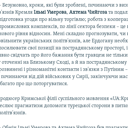
– Безумовно, кроки, які були зроблені, починаючи з ви
в'язнів Кремля
Ільмі Умерова
,
Ахтема Чийгоза
та подаль
підготовка угоди про вільну торгівлю; робота з кооперац
промислових комплексів, по лінії сектора безпеки – це
нового рівня відносин. Мені складно прогнозувати, чи 
звільнити українських політв'язнів, але Ердогану необ
посилювати свої позиції на пострадянському просторі, і
явно свідчать про його бажання бути гравцем не тільки
точенні на Близькому Сході, а й на пострадянському 
розвинені і різноманітні контакти і зв'язки з Путіним –
, починаючи від дій військових у Сирії, закінчуючи м
багато про що поторгуватися.
родюсер Кримської філії суспільного мовлення «UA:К
еслює прагматизм допомоги турецької сторони в пита
олітв'язнів.
– Обмін Ільмі Умерова та Ахтема Чийгоза був прагмат