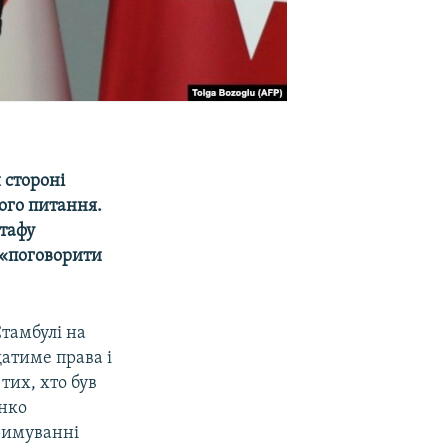
 стороні
ього питання.
тафу
 «поговорити
тамбулі на
атиме права і
 тих, хто був
енко
тримуванні