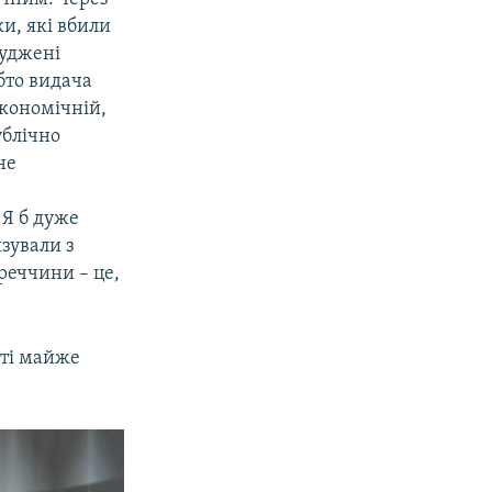
и, які вбили
суджені
обто видача
економічній,
ублічно
не
 Я б дуже
язували з
уреччини – це,
сті майже