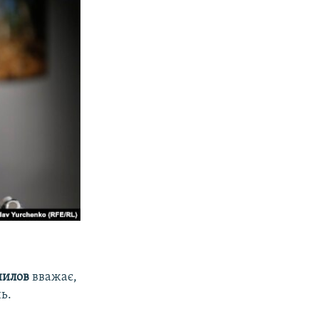
нилов
вважає,
ь.