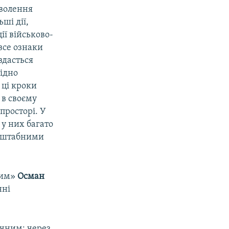
зволення
ші дії,
ії військово-
 все ознаки
вдасться
хідно
 ці кроки
 в своєму
просторі. У
 у них багато
асштабними
рим»
Осман
нні
ичним: через