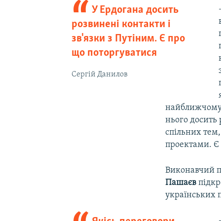
У Ердогана досить
розвинені контакти і
зв'язки з Путіним. Є про
що поторгуватися
Сергій Данилов
найближчому о
нього досить 
спільних тем
проектами. Є 
Виконавчий п
Пашаєв
підкр
українських п