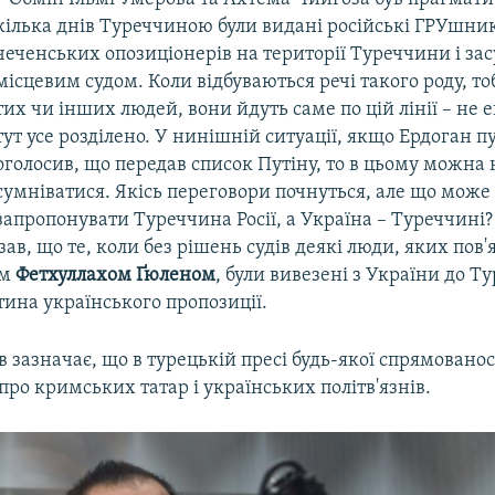
кілька днів Туреччиною були видані російські ГРУшник
чеченських опозиціонерів на території Туреччини і за
місцевим судом. Коли відбуваються речі такого роду, т
тих чи інших людей, вони йдуть саме по цій лінії – не 
тут усе розділено. У нинішній ситуації, якщо Ердоган п
оголосив, що передав список Путіну, то в цьому можна 
сумніватися. Якісь переговори почнуться, але що може
запропонувати Туреччина Росії, а Україна – Туреччині?
ав, що те, коли без рішень судів деякі люди, яких пов'
ом
Фетхуллахом Ґюленом
, були вивезені з України до Т
ина українського пропозиції.
зазначає, що в турецькій пресі будь-якої спрямовано
про кримських татар і українських політв'язнів.