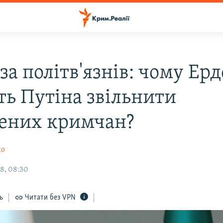
за політв'язнів: чому Ер
ть Путіна звільнити
нених кримчан?
ко
8, 08:30
ь
Читати без VPN