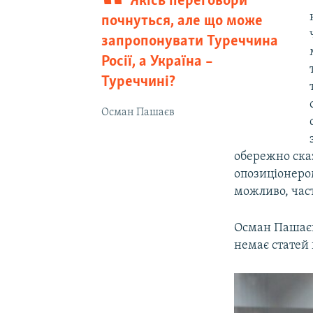
Якісь переговори
почнуться, але що може
запропонувати Туреччина
Росії, а Україна –
Туреччині?
Осман Пашаєв
обережно сказ
опозиціонер
можливо, част
Осман Пашаєв 
немає статей 