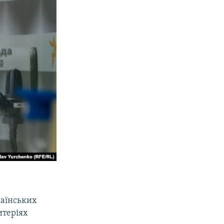
раїнських
итеріях