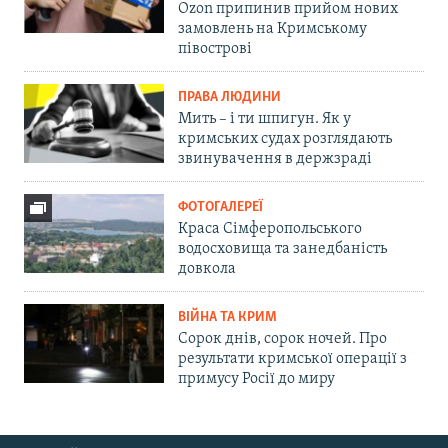
Ozon припинив прийом нових
замовлень на Кримському
півострові
ПРАВА ЛЮДИНИ
Мить – і ти шпигун. Як у
кримських судах розглядають
звинувачення в держзраді
ФОТОГАЛЕРЕЇ
Краса Сімферопольського
водосховища та занедбаність
довкола
ВІЙНА ТА КРИМ
Сорок днів, сорок ночей. Про
результати кримської операції з
примусу Росії до миру