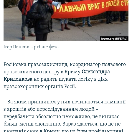
Ігор Панюта, архівне фото
Російська правозахисниця, координатор польового
правозахисного центру в Криму
Олександра
Криленкова
не радить шукати логіку в діях
правоохоронних органів Росії.
– За яким принципом у них починаються кампанії
з арештів або переслідуванням людей –
передбачити абсолютно неможливо, це виникає
більш-менш спонтанно. Зараз здається, що це не
кампанія саме в Криму, що це були профілактичні