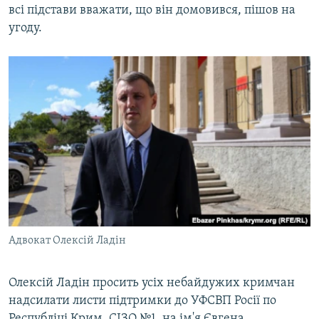
всі підстави вважати, що він домовився, пішов на
угоду.
Адвокат Олексій Ладін
Олексій Ладін просить усіх небайдужих кримчан
надсилати листи підтримки до УФСВП Росії по
Республіці Крим, СІЗО №1, на ім'я Євгена