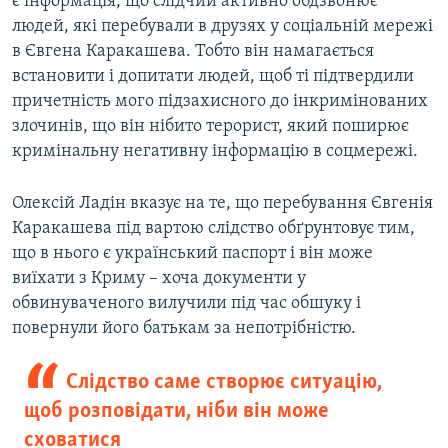
є інформація, що слідчий активно обдзвонює
людей, які перебували в друзях у соціальній мережі
в Євгена Каракашева. Тобто він намагається
встановити і допитати людей, щоб ті підтвердили
причетність мого підзахисного до інкримінованих
злочинів, що він нібито терорист, який поширює
кримінальну негативну інформацію в соцмережі.
Олексій Ладін вказує на те, що перебування Євгенія
Каракашева під вартою слідство обґрунтовує тим,
що в нього є український паспорт і він може
виїхати з Криму – хоча документи у
обвинуваченого вилучили під час обшуку і
повернули його батькам за непотрібністю.
Слідство саме створює ситуацію,
щоб розповідати, ніби він може
сховатися