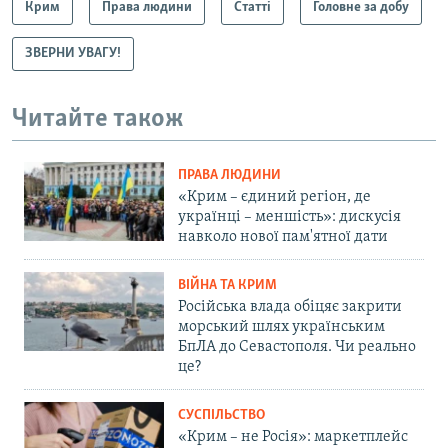
Крим
Права людини
Статті
Головне за добу
ЗВЕРНИ УВАГУ!
Читайте також
ПРАВА ЛЮДИНИ
«Крим – єдиний регіон, де
українці – меншість»: дискусія
навколо нової пам'ятної дати
ВІЙНА ТА КРИМ
Російська влада обіцяє закрити
морський шлях українським
БпЛА до Севастополя. Чи реально
це?
СУСПІЛЬСТВО
«Крим – не Росія»: маркетплейс