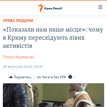
Доступність
посилання
Перейти
ПРАВА ЛЮДИНИ
до
НОВИНИ
«Показали нам наше місце»: чому
основного
ВОДА.КРИМ
матеріалу
в Криму переслідують лівих
ВІДЕО ТА ФОТО
Перейти
активістів
до
ПОЛІТИКА
основної
Тетяна Курманова
БЛОГИ
навігації
Перейти
28 вересень 2018, 08:30
ПОГЛЯД
до
ІНТЕРВ'Ю
Поділитись
Читати без VPN
пошуку
ВСЕ ЗА ДЕНЬ
СПЕЦПРОЕКТИ
ЯК ОБІЙТИ БЛОКУВАННЯ
ДЕПОРТАЦІЯ