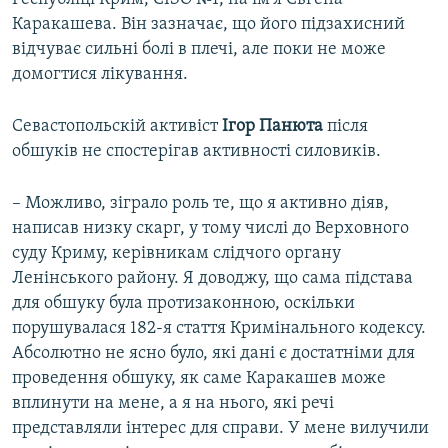
Каракашева. Він зазначає, що його підзахисний
відчуває сильні болі в плечі, але поки не може
домогтися лікування.
Cевастопольскій активіст
Ігор Панюта
після
обшуків не спостерігав активності силовиків.
– Можливо, зіграло роль те, що я активно діяв,
написав низку скарг, у тому числі до Верховного
суду Криму, керівникам слідчого органу
Ленінського району. Я доводжу, що сама підстава
для обшуку була протизаконною, оскільки
порушувалася 182-я стаття Кримінального кодексу.
Абсолютно не ясно було, які дані є достатніми для
проведення обшуку, як саме Каракашев може
вплинути на мене, а я на нього, які речі
представляли інтерес для справи. У мене вилучили