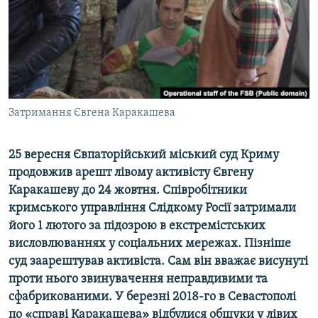
ВІДЕОУРОКИ «ELIFBE»
Русский
СВІДЧЕННЯ ОКУПАЦІЇ
Qırımtatar
УКРАЇНСЬКА ПРОБЛЕМА КРИМУ
ДОЛУЧАЙСЯ!
ІНФОГРАФІКА
Затримання Євгена Каракашева
25 вересня Євпаторійський міський суд Криму
Усі сайти RFE/RL
продовжив арешт лівому активісту Євгену
Каракашеву до 24 жовтня. Співробітники
кримського управління Слідкому Росії затримали
його 1 лютого за підозрою в екстремістських
висловлюваннях у соціальних мережах. Пізніше
суд заарештував активіста. Сам він вважає висунуті
проти нього звинувачення неправдивими та
сфабрикованими. У березні 2018-го в Севастополі
по «справі Каракашева» відбулися обшуки у лівих