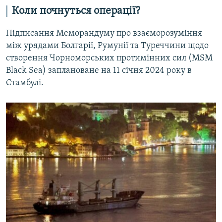
Коли почнуться операції?
Підписання Меморандуму про взаєморозуміння
між урядами Болгарії, Румунії та Туреччини щодо
створення Чорноморських протимінних сил (MSM
Black Sea) заплановане на 11 січня 2024 року в
Стамбулі.