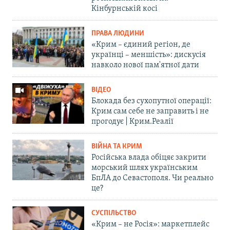
Кінбурнській косі
ПРАВА ЛЮДИНИ
«Крим – єдиний регіон, де
українці – меншість»: дискусія
навколо нової пам'ятної дати
ВІДЕО
Блокада без сухопутної операції:
Крим сам себе не заправить і не
прогодує | Крим.Реалії
ВІЙНА ТА КРИМ
Російська влада обіцяє закрити
морський шлях українським
БпЛА до Севастополя. Чи реально
це?
СУСПІЛЬСТВО
«Крим – не Росія»: маркетплейс