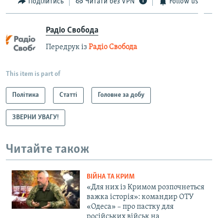
Поділитись
Читати без VPN
Follow us
Радіо Свобода
Передрук із
Радіо Свобода
This item is part of
Політика
Статті
Головне за добу
ЗВЕРНИ УВАГУ!
Читайте також
ВІЙНА ТА КРИМ
«Для них із Кримом розпочнеться
важка історія»: командир ОТУ
«Одеса» – про пастку для
російських військ на