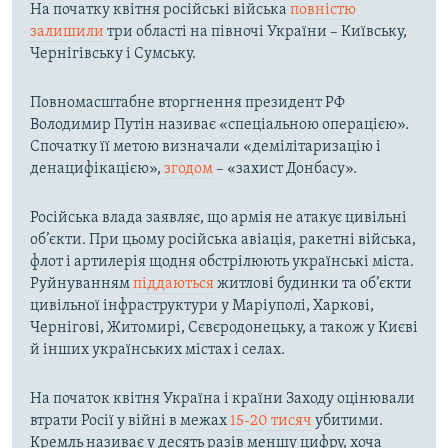
На початку квітня російські війська
повністю
залишили
три області на півночі України – Київську,
Чернігівську і Сумську.
Повномасштабне вторгнення президент РФ
Володимир Путін називає «спеціальною операцією».
Спочатку її метою визначали «демілітаризацію і
денацифікацією»,
згодом
– «захист Донбасу».
Російська влада заявляє, що армія не атакує цивільні
об’єкти. При цьому російська авіація, ракетні війська,
флот і артилерія щодня обстрілюють українські міста.
Руйнуванням
піддаються
житлові будинки та об’єкти
цивільної інфраструктури у Маріуполі, Харкові,
Чернігові, Житомирі, Сєвєродонецьку, а також у Києві
й інших українських містах і селах.
На початок квітня Україна і країни Заходу оцінювали
втрати Росії у війні в межах
15-20 тисяч
убитими.
Кремль називає у десять разів меншу цифру, хоча