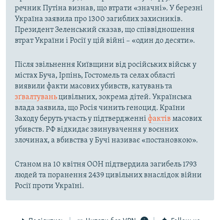
речник Путіна визнав, що втрати «значні». У березні
Україна заявила про 1300 загиблих захисників.
Президент Зеленський сказав, що співвідношення
втрат України і Росії у цій війні – «один до десяти».
Після звільнення Київщини від російських військ у
містах Буча, Ірпінь, Гостомель та селах області
виявили факти масових убивств, катувань та
зґвалтувань
цивільних, зокрема дітей. Українська
влада заявила, що Росія чинить геноцид. Країни
Заходу беруть участь у підтвердженні
фактів
масових
убивств. РФ відкидає звинувачення у воєнних
злочинах, а вбивства у Бучі називає «постановкою».
Станом на 10 квітня ООН підтвердила загибель 1793
людей та поранення 2439 цивільних внаслідок війни
Росії проти Україні.