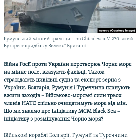
ВІДЕОУРОКИ «ELIFBE»
Русский
СВІДЧЕННЯ ОКУПАЦІЇ
Qırımtatar
УКРАЇНСЬКА ПРОБЛЕМА КРИМУ
ДОЛУЧАЙСЯ!
Румунський мінний тральщик Іon Ghiculescu M 270, який
ІНФОГРАФІКА
Бухарест придбав у Великої Британії
Війна Росії проти України перетворює Чорне море
Усі сайти RFE/RL
на мінне поле, вказують фахівці. Також
страждають цивільні судна та експорт зерна з
України. Болгарія, Румунія і Туреччина планують
вжити заходів
–
Військово-морські сили трьох
членів НАТО спільно очищатимуть море від мін.
Що ми знаємо про ініціативу MCM Black Sea
–
ініціативу з розмінування Чорно моря?
Військові кораблі Болгарії, Румунії та Туреччини