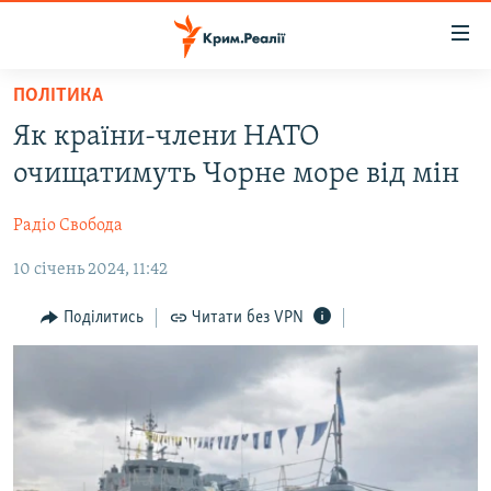
Доступність
посилання
Перейти
ПОЛІТИКА
до
НОВИНИ
Як країни-члени НАТО
основного
ВОДА.КРИМ
матеріалу
очищатимуть Чорне море від мін
ВІДЕО ТА ФОТО
Перейти
до
Радіо Свобода
ПОЛІТИКА
основної
10 січень 2024, 11:42
БЛОГИ
навігації
Перейти
ПОГЛЯД
Поділитись
Читати без VPN
до
ІНТЕРВ'Ю
пошуку
ВСЕ ЗА ДЕНЬ
СПЕЦПРОЕКТИ
ЯК ОБІЙТИ БЛОКУВАННЯ
ДЕПОРТАЦІЯ