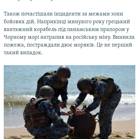
Також почастішали інциденти за межами зони
бойових дій. Наприкінці минулого року грецький
вантажний корабель під панамським прапором у
Чорному морі натрапив на російську міну. Виникла
пожежа, постраждали двоє моряків. Це не перший
такий випадок.