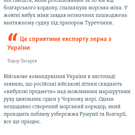
Костінешть, який розташований за 30 км від
болгарського кордону, спалахнула морська міна. У
жовтні вибух міни завдав незначних пошкоджень
вантажному судну під прапором Туреччини.
Це сприятиме експорту зерна з
України
Тодор Тагарєв
Військове командування України в листопаді
заявило, що російські військові літаки скидають
«вибухові предмети» над можливими маршрутами
руху цивільних суден у Чорному морі. Однак
нещодавно створений морський коридор, який
проходить поблизу узбережжя Румунії та Болгарії,
все ще працює.