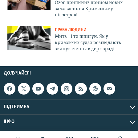
Ozon припинив прийом нових
замовлень на Кримському
півострові
ПРАВА ЛЮДИНИ
Мить – і ти шпигун. Як у
кримських судах розглядають
звинувачення в держзраді
ДОЛУЧАЙСЯ!
ПІДТРИМКА
ІНФО
© Крим.Реалії, 2026 | Усі права застережено.