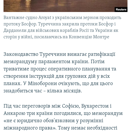
Вантажне судно Aroyat з українським зерном проходить
протоку Босфор. Туреччина закрила протоки Босфор і
Дарданели для військових кораблів Росії та України як
сторін у війні, посилаючись на Конвенцію Монтре
Законодавство Туреччини вимагає ратифікації
меморандуму парламентом країни. Потім
триватиме процес оперативного планування та
створення інструкцій для групових дій у всіх
планах. У Міноборони очікують, що для цього
знадобиться час – кілька місяців.
Під час переговорів між Софією, Бухарестом і
Анкарою три країни погодилися, що меморандум
«не є юридично обов'язковим у розумінні
міжнародного права». Тому немає необхідності