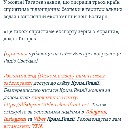
У жовтні Тагарєв заявив, що операція трьох країн
сприятиме підвищенню безпеки в територіальних
водах і виключній економічній зоні Болгарії.
«Це також сприятиме експорту зерна з України», –
додав Тагарєв.
(
Оригінал
публікації на сайті Болгарської редакції
Радіо Свобода)
Роскомнагляд (Роскомнадзор) намагається
заблокувати
доступ до сайту
Крим.Реалії
.
Безперешкодно читати Крим.Реалії можна за
допомогою
дзеркального сайту
:
https://dfs0qrmo00d6u.cloudfront.net
. Також
слідкуйте за основними подіями в
Telegram
,
Instagram
та
Viber
Крим.Реалії
. Рекомендуємо вам
встановити
VPN
.