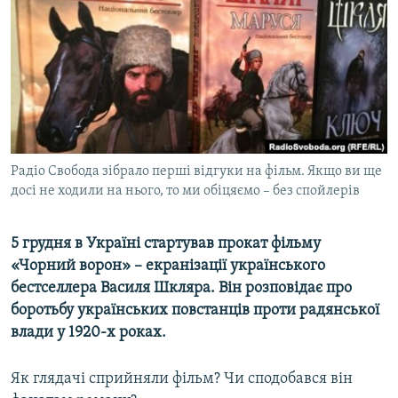
ВІДЕОУРОКИ «ELIFBE»
Русский
СВІДЧЕННЯ ОКУПАЦІЇ
Qırımtatar
УКРАЇНСЬКА ПРОБЛЕМА КРИМУ
ДОЛУЧАЙСЯ!
ІНФОГРАФІКА
Радіо Свобода зібрало перші відгуки на фільм. Якщо ви ще
досі не ходили на нього, то ми обіцяємо – без спойлерів
Усі сайти RFE/RL
5 грудня в Україні стартував прокат фільму
«Чорний ворон» – екранізації українського
бестселлера Василя Шкляра. Він розповідає про
боротьбу українських повстанців проти радянської
влади у 1920-х роках.
Як глядачі сприйняли фільм? Чи сподобався він