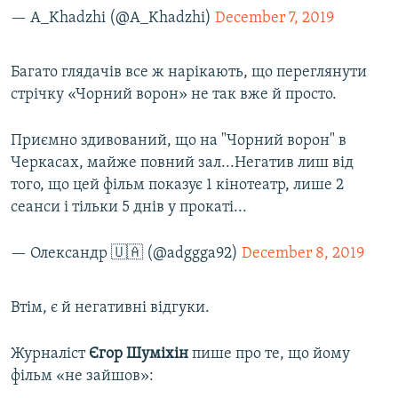
— A_Khadzhi (@A_Khadzhi)
December 7, 2019
Багато глядачів все ж нарікають, що переглянути
стрічку «Чорний ворон» не так вже й просто.
Приємно здивований, що на "Чорний ворон" в
Черкасах, майже повний зал...Негатив лиш від
того, що цей фільм показує 1 кінотеатр, лише 2
сеанси і тільки 5 днів у прокаті...
— Олександр 🇺🇦 (@adggga92)
December 8, 2019
Втім, є й негативні відгуки.
Журналіст
Єгор Шуміхін
пише про те, що йому
фільм «не зайшов»: