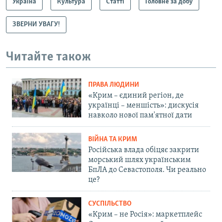
Україна
Культура
Статті
Головне за добу
ЗВЕРНИ УВАГУ!
Читайте також
ПРАВА ЛЮДИНИ
«Крим – єдиний регіон, де
українці – меншість»: дискусія
навколо нової пам'ятної дати
ВІЙНА ТА КРИМ
Російська влада обіцяє закрити
морський шлях українським
БпЛА до Севастополя. Чи реально
це?
СУСПІЛЬСТВО
«Крим – не Росія»: маркетплейс