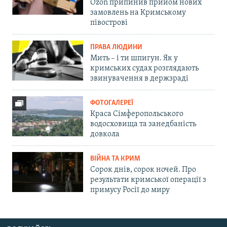
Ozon припинив прийом нових
замовлень на Кримському
півострові
ПРАВА ЛЮДИНИ
Мить – і ти шпигун. Як у
кримських судах розглядають
звинувачення в держзраді
ФОТОГАЛЕРЕЇ
Краса Сімферопольського
водосховища та занедбаність
довкола
ВІЙНА ТА КРИМ
Сорок днів, сорок ночей. Про
результати кримської операції з
примусу Росії до миру