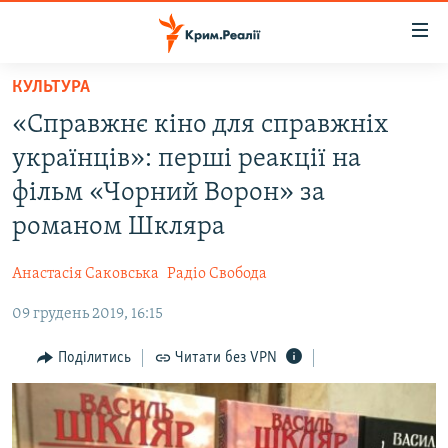
Доступність
посилання
Перейти
КУЛЬТУРА
до
НОВИНИ
«Справжнє кіно для справжніх
основного
ВОДА.КРИМ
матеріалу
українців»: перші реакції на
ВІДЕО ТА ФОТО
Перейти
фільм «Чорний Ворон» за
до
ПОЛІТИКА
романом Шкляра
основної
БЛОГИ
навігації
Анастасія Саковська
Радіо Свобода
Перейти
ПОГЛЯД
до
09 грудень 2019, 16:15
ІНТЕРВ'Ю
пошуку
ВСЕ ЗА ДЕНЬ
Поділитись
Читати без VPN
СПЕЦПРОЕКТИ
ЯК ОБІЙТИ БЛОКУВАННЯ
ДЕПОРТАЦІЯ