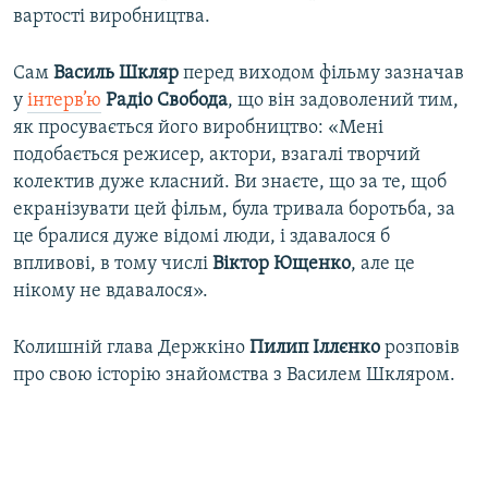
вартості виробництва.
Сам
Василь Шкляр
перед виходом фільму зазначав
у
інтерв’ю
Радіо Свобода
, що він задоволений тим,
як просувається його виробництво: «Мені
подобається режисер, актори, взагалі творчий
колектив дуже класний. Ви знаєте, що за те, щоб
екранізувати цей фільм, була тривала боротьба, за
це бралися дуже відомі люди, і здавалося б
впливові, в тому числі
Віктор Ющенко
, але це
нікому не вдавалося».
Колишній глава Держкіно
Пилип Іллєнко
розповів
про свою історію знайомства з Василем Шкляром.