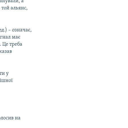
анували, а
 той альянс,
ед.
) – означає,
игнал має
. Це треба
сказав
ти у
пішної
олосив на