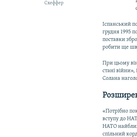
Схеффер
Іспанський п
грудня 1995 п
поставки збро
робити ще ш
При цьому він
стані війни»,
Солана наголо
Розшире
«Потрібно пок
вступу до НАТ
НАТО найближч
спільний корд