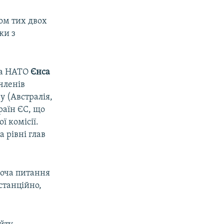
ом тих двох
ки з
ека НАТО
Єнса
членів
у (Австралія,
раїн ЄС, що
ї комісії.
а рівні глав
хоча питання
истанційно,