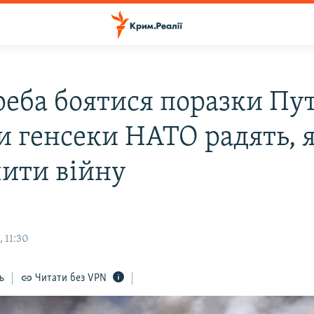
реба боятися поразки Пут
и генсеки НАТО радять, 
чити війну
 11:30
ь
Читати без VPN