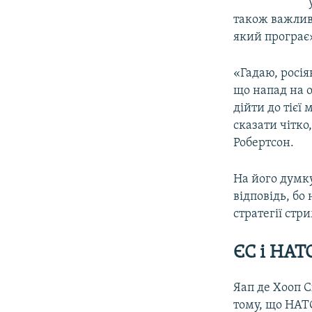
також важлив
який програє
«Гадаю, росія
що напад на о
дійти до тієї
сказати чітко
Робертсон.
На його думк
відповідь, бо
стратегії стр
ЄС і НАТ
Яап де Хооп С
тому, що НАТО