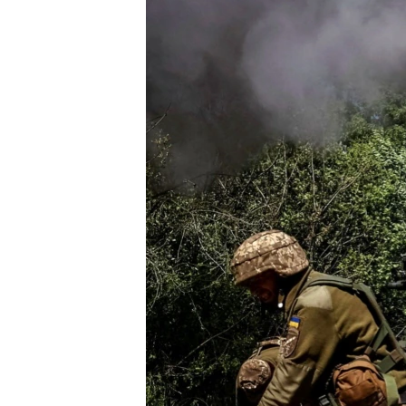
ВІДЕОУРОКИ «ELIFBE»
СВІДЧЕННЯ ОКУПАЦІЇ
УКРАЇНСЬКА ПРОБЛЕМА КРИМУ
ІНФОГРАФІКА