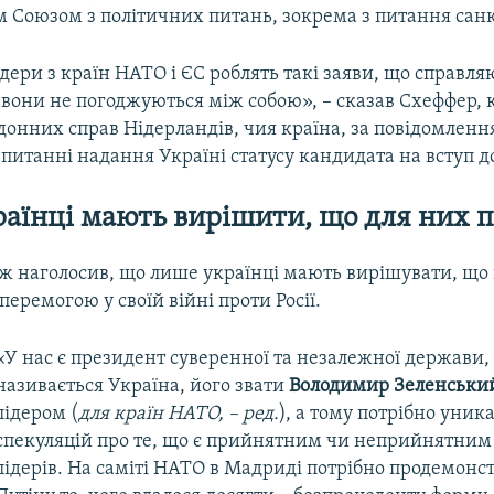
 Союзом з політичних питань, зокрема з питання санк
ідери з країн НАТО і ЄС роблять такі заяви, що справл
о вони не погоджуються між собою», – сказав Схеффер,
донних справ Нідерландів, чия країна, за повідомленн
у питанні надання Україні статусу кандидата на вступ д
аїнці мають вирішити, що для них 
ж наголосив, що лише українці мають вирішувати, що
еремогою у своїй війні проти Росії.
«У нас є президент суверенної та незалежної держави,
називається Україна, його звати
Володимир Зеленськи
лідером (
для країн НАТО, – ред.
), а тому потрібно уник
спекуляцій про те, що є прийнятним чи неприйнятним
лідерів. На саміті НАТО в Мадриді потрібно продемонс