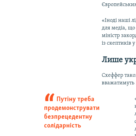
Європейським
«Іноді наші л
для медіа, щ
міністр закор
із скептиків 
Лише укр
Схеффер тако
вважатимуть п
Путіну треба
продемонструвати
безпрецедентну
солідарність