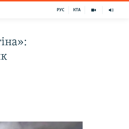
РУС
КТА
іна»:
як