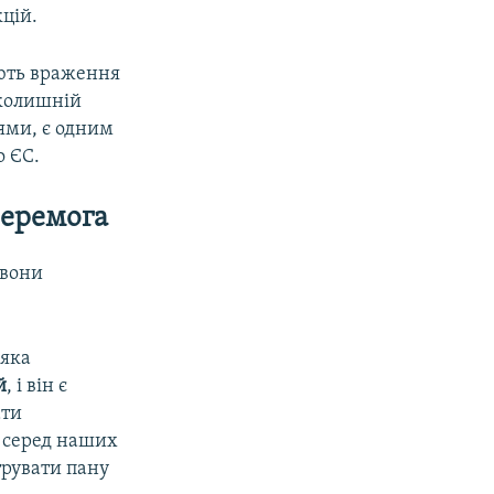
цій.
яють враження
 колишній
ями, є одним
о ЄС.
перемога
 вони
 яка
й
, і він є
ати
 серед наших
трувати пану