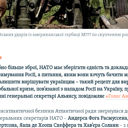
йських ударів із американської гаубиці M777 по скупченню рос
а
бно більше зброї, НАТО має зберігати єдність та докла
римування Росії, а питання, яким вони хочуть бачити м
залишити вирішувати українцям – такий рецепт для в
бальної кризи, пов’язаної з нападом Росії на Україну,
ні генеральні секретарі Альянсу, повідомляє
«Голос А
ансатлантичної безпеки Атлантичної ради звернулася 
еральних секретарів НАТО –
Андерса Фога Расмуссена,
ртсона, Яапа де Хоопа Схеффера та Хав’єра Солани
– з