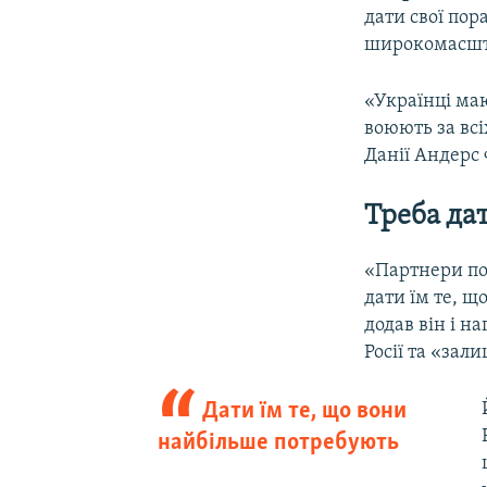
дати свої пор
широкомасшта
«Українці ма
воюють за всі
Данії Андерс 
Треба да
«Партнери по
дати їм те, щ
додав він і н
Росії та «зал
Дати їм те, що вони
найбільше потребують