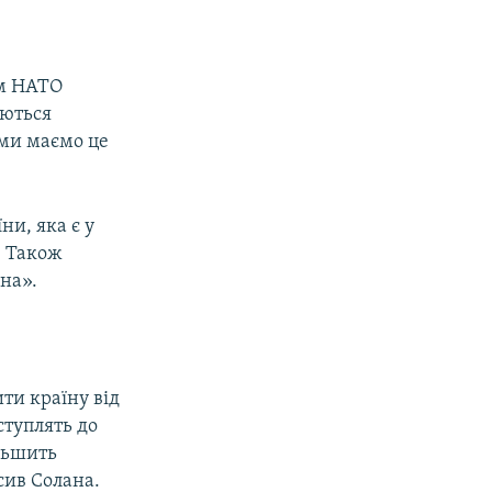
ем НАТО
аються
 ми маємо це
ни, яка є у
. Також
на».
ти країну від
ступлять до
ільшить
осив Солана.