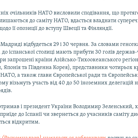
шніх очільників НАТО висловили сподівання, що протяг
алишаються до саміту НАТО, вдасться владнати супереч
до її опозиції до вступу Швеції та Фінляндії.
Мадриді відбудеться 29 і 30 червня. За словами генс
, до іспанської столиці мають прибути 30 голів держав-
ри запрошені країни Азійсько-Тихоокеанського регіон
, Японія та Південна Корея), представники чотирьох к
 НАТО, а також глави Європейської ради та Європейсько
ому візьмуть участь від 40 до 50 іноземних делегацій н
ядів.
тримав і президент України Володимир Зеленський, 
н приїде до Іспанії чи звернеться до учасників саміту д
ться відкритим.