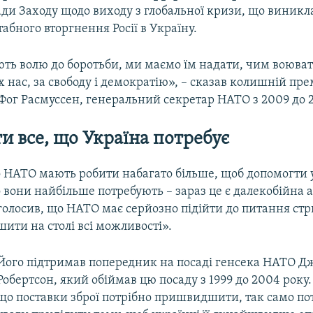
ади Заходу щодо виходу з глобальної кризи, що виникл
бного вторгнення Росії в Україну.
ють волю до боротьби, ми маємо їм надати, чим воюват
х нас, за свободу і демократію», – сказав колишній пре
Фог Расмуссен, генеральний секретар НАТО з 2009 до 2
ти все, що Україна потребує
 НАТО мають робити набагато більше, щоб допомогти 
о вони найбільше потребують – зараз це є далекобійна а
аголосив, що НАТО має серйозно підійти до питання с
ишити на столі всі можливості».
Його підтримав попередник на посаді генсека НАТО 
Робертсон, який обіймав цю посаду з 1999 до 2004 року. 
що поставки зброї потрібно пришвидшити, так само по