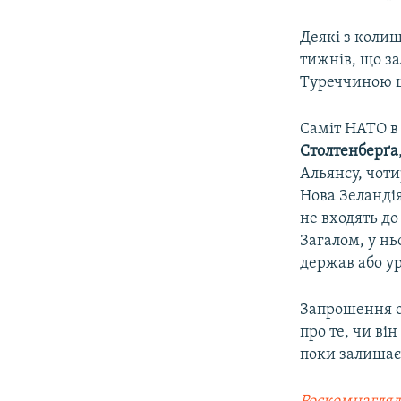
Деякі з коли
тижнів, що з
Туреччиною що
Саміт НАТО в 
Столтенберґа
Альянсу, чоти
Нова Зеландія
не входять до
Загалом, у нь
держав або ур
Запрошення о
про те, чи ві
поки залишає