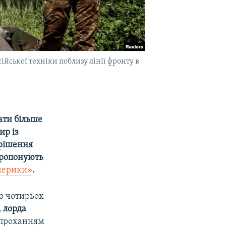
ійської техніки поблизу лінії фронту в
дати більше
ир із
ирішення
 пропонують
мерики»
.
до чотирьох
 лорда
 проханням