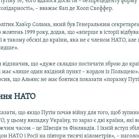
Путіну те, чого вдалося досягти – безпрецеденту форму
солідарності», – вважає Яап де Хооп Схеффер.
олітик Хав’єр Солана, який був Генеральним секретар
о жовтень 1999 року, додав, що «вперше в історії відбув
ї в такому обсязі до країни, яка не є членом НАТО, але
видше».
 відзначив, що «дуже складно постачати зброю до краї
 і має «лише один вхідний пункт – кордон із Польщею»
сив, що Альянс не має боятися показати «поразку Путі
ння НАТО
азати, що якщо Путін почав війну для того, щоб зупини
О, у цьому випадку Україну, то зараз є дві країни, які в
им часом – це Швеція та Фінляндія. І їхній вступ зб
он НАТО і Росії на півтори тисячі кілометрів», – нагол