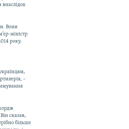
а внаслідок
и. Вони
м’єр-міністр
014 року.
українцям,
ртилерія, –
тримування
Джордж
Він сказав,
трібно більше