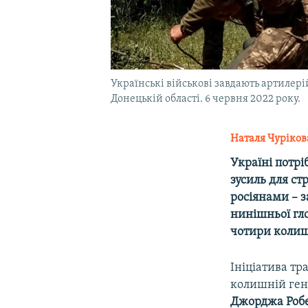
Українські військові завдають артилері
Донецькій області. 6 червня 2022 року.
Наталя Чуріков
Україні потрі
зусиль для ст
росіянами – 
нинішньої гло
чотири колиш
Ініціатива тр
колишній ген
Джорджа Робе