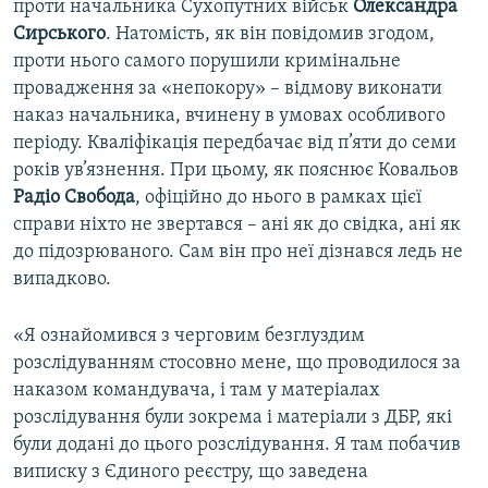
проти начальника Сухопутних військ
Олександра
Сирського
. Натомість, як він повідомив згодом,
проти нього самого порушили кримінальне
провадження за «непокору» – відмову виконати
наказ начальника, вчинену в умовах особливого
періоду. Кваліфікація передбачає від п’яти до семи
років ув’язнення. При цьому, як пояснює Ковальов
Радіо Свобода
, офіційно до нього в рамках цієї
справи ніхто не звертався – ані як до свідка, ані як
до підозрюваного. Сам він про неї дізнався ледь не
випадково.
«Я ознайомився з черговим безглуздим
розслідуванням стосовно мене, що проводилося за
наказом командувача, і там у матеріалах
розслідування були зокрема і матеріали з ДБР, які
були додані до цього розслідування. Я там побачив
виписку з Єдиного реєстру, що заведена