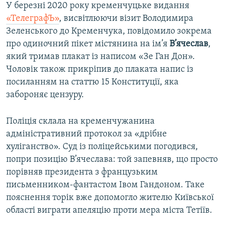
У березні 2020 року кременчуцьке видання
«ТелеграфЪ»
, висвітлюючи візит Володимира
Зеленського до Кременчука, повідомило зокрема
про одиночний пікет містянина на ім’я
В’ячеслав
,
який тримав плакат із написом «Зе Ган Дон».
Чоловік також прикріпив до плаката напис із
посиланням на статтю 15 Конституції, яка
забороняє цензуру.
Поліція склала на кременчужанина
адміністративний протокол за «дрібне
хуліганство». Суд із поліцейськими погодився,
попри позицію В’ячеслава: той запевняв, що просто
порівняв президента з французьким
письменником-фантастом Івом Гандоном. Таке
пояснення торік вже допомогло жителю Київської
області виграти апеляцію проти мера міста Тетіїв.