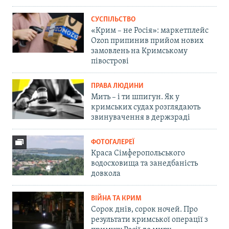
СУСПІЛЬСТВО
«Крим – не Росія»: маркетплейс
Ozon припинив прийом нових
замовлень на Кримському
півострові
ПРАВА ЛЮДИНИ
Мить – і ти шпигун. Як у
кримських судах розглядають
звинувачення в держзраді
ФОТОГАЛЕРЕЇ
Краса Сімферопольського
водосховища та занедбаність
довкола
ВІЙНА ТА КРИМ
Сорок днів, сорок ночей. Про
результати кримської операції з