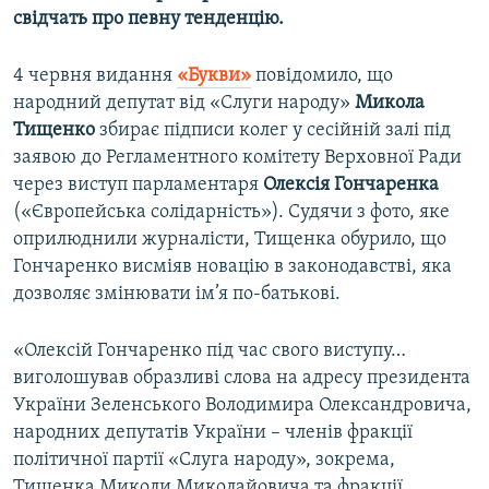
свідчать про певну тенденцію.
4 червня видання
«Букви»
повідомило, що
народний депутат від «Слуги народу»
Микола
Тищенко
збирає підписи колег у сесійній залі під
заявою до Регламентного комітету Верховної Ради
через виступ парламентаря
Олексія Гончаренка
(«Європейська солідарність»). Судячи з фото, яке
оприлюднили журналісти, Тищенка обурило, що
Гончаренко висміяв новацію в законодавстві, яка
дозволяє змінювати ім’я по-батькові.
«Олексій Гончаренко під час свого виступу…
виголошував образливі слова на адресу президента
України Зеленського Володимира Олександровича,
народних депутатів України – членів фракції
політичної партії «Слуга народу», зокрема,
Тищенка Миколи Миколайовича та фракції