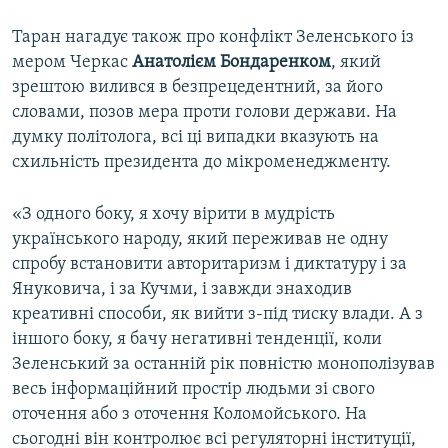
Таран нагадує також про конфлікт Зеленського із
мером Черкас
Анатолієм Бондаренком
, який
зрештою вилився в безпрецедентний, за його
словами, позов мера проти голови держави. На
думку політолога, всі ці випадки вказують на
схильність президента до мікроменеджменту.
«З одного боку, я хочу вірити в мудрість
українського народу, який переживав не одну
спробу встановити авторитаризм і диктатуру і за
Януковича, і за Кучми, і завжди знаходив
креативні способи, як вийти з-під тиску влади. А з
іншого боку, я бачу негативні тенденції, коли
Зеленський за останній рік повністю монополізував
весь інформаційний простір людьми зі свого
оточення або з оточення Коломойського. На
сьогодні він контролює всі регуляторні інституції,