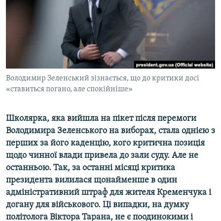
ВІДЕОУРОКИ «ELIFBE»
Русский
СВІДЧЕННЯ ОКУПАЦІЇ
Qırımtatar
УКРАЇНСЬКА ПРОБЛЕМА КРИМУ
ДОЛУЧАЙСЯ!
ІНФОГРАФІКА
Володимир Зеленський зізнається, що до критики досі
«ставиться погано, але спокійніше»
Усі сайти RFE/RL
Школярка, яка вийшла на пікет після перемоги
Володимира Зеленського на виборах, стала однією з
перших за його каденцію, кого критична позиція
щодо чинної влади привела до зали суду. Але не
останньою. Так, за останні місяці критика
президента вилилася щонайменше в один
адміністративний штраф для жителя Кременчука і
догану для військового. Ці випадки, на думку
політолога Віктора Тарана, не є поодинокими і