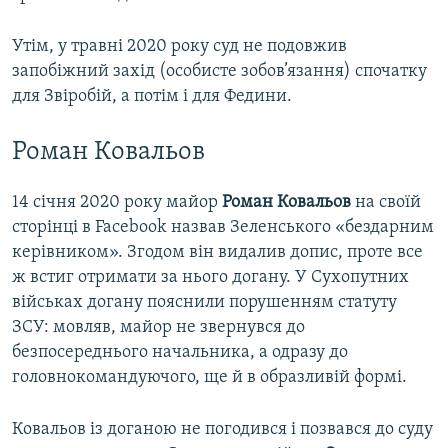
Утім, у травні 2020 року суд не подовжив
запобіжний захід (особисте зобов’язання) спочатку
для Звіробій, а потім і для Федини.
Роман Ковальов
14 січня 2020 року майор
Роман Ковальов
на своїй
сторінці в Facebook назвав Зеленського «бездарним
керівником». Згодом він видалив допис, проте все
ж встиг отримати за нього догану. У Сухопутних
військах догану пояснили порушенням статуту
ЗСУ: мовляв, майор не звернувся до
безпосереднього начальника, а одразу до
головнокомандуючого, ще й в образливій формі.
Ковальов із доганою не погодився і позвався до суду