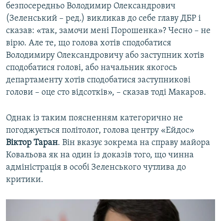
безпосередньо Володимир Олександрович
(Зеленський – ред.) викликав до себе главу ДБР і
сказав: «так, замочи мені Порошенка»? Чесно – не
вірю. Але те, що голова хотів сподобатися
Володимиру Олександровичу або заступник хотів
сподобатися голові, або начальник якогось
департаменту хотів сподобатися заступникові
голови – оце сто відсотків», – сказав тоді Макаров.
Однак із таким поясненням категорично не
погоджується політолог, голова центру «Ейдос»
Віктор Таран
. Він вказує зокрема на справу майора
Ковальова як на один із доказів того, що чинна
адміністрація в особі Зеленського чутлива до
критики.