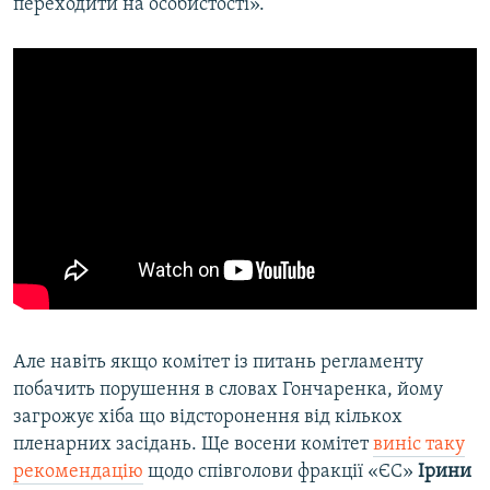
переходити на особистості».
Але навіть якщо комітет із питань регламенту
побачить порушення в словах Гончаренка, йому
загрожує хіба що відсторонення від кількох
пленарних засідань. Ще восени комітет
виніс таку
рекомендацію
щодо співголови фракції «ЄС»
Ірини