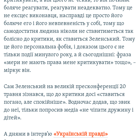
критикувати, а він цього не чекав, то він починає
боляче реагувати, реагувати неадекватно. Тому це
не ексцес виконавця, насправді це просто його
болюче его і його невпевненість у собі, тому що
самодостатня людина ніколи не ставитиметься так
болісно до критики, як ставиться Зеленський. Тому
це його персональна фобія, і доказом цього є не
тільки події минулого року, а й сьогоднішні: фраза
«мери не мають права мене критикувати» тощо», –
міркує він.
Сам Зеленський на великій пресконференції 20
травня зізнався, що до критики досі «ставиться
погано, але спокійніше». Водночас додав, що звик
до неї, тільки попросив медіа «не чіпати дружину і
дітей».
А днями в інтерв’ю
«Українській правді»