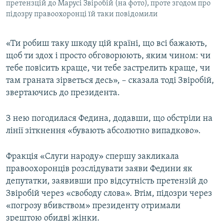
претензцій до Марусі Звіробій (на фото), проте згодом про
підозру правоохоронці їй таки повідомили
«Ти робиш таку шкоду цій країні, що всі бажають,
щоб ти здох і просто обговорюють, яким чином: чи
тебе повісить краще, чи тебе застрелить краще, чи
там граната зірветься десь», – сказала тоді Звіробій,
звертаючись до президента.
З нею погодилася Федина, додавши, що обстріли на
лінії зіткнення «бувають абсолютно випадково».
Фракція «Слуги народу» спершу закликала
правоохоронців розслідувати заяви Федини як
депутатки, заявивши про відсутність претензій до
Звіробій через «свободу слова». Втім, підозри через
«погрозу вбивством» президенту отримали
зрештою обидві жінки.