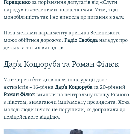
Геращенко
за порівняння депутатів від «Слуги
народу» із «зеленими чоловічками». Утім, тоді
монобільшість так і не винесла це питання в залу.
Поза межами парламенту критика Зеленського
може обійтися дорожче.
Радіо Свобода
нагадує про
декілька таких випадків.
Дар’я Коцюруба та Роман Філюк
Уже через п’ять днів після інавгурації двоє
активістів – 16-річна
Дар’я Коцюруба
та 20-річний
Роман Філюк
вийшли на центральну площу Рівного
з пікетом, вимагаючи імпічменту президента. Хоча
молоді люди нічого не порушили, їх доправили до
поліцейського відділку.