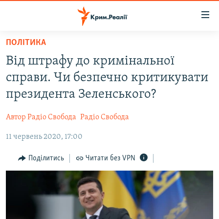
Доступність
посилання
Перейти
ПОЛІТИКА
до
НОВИНИ
Від штрафу до кримінальної
основного
ВОДА.КРИМ
матеріалу
справи. Чи безпечно критикувати
ВІДЕО ТА ФОТО
Перейти
президента Зеленського?
до
ПОЛІТИКА
основної
Автор Радіо Свобода
Радіо Свобода
БЛОГИ
навігації
Перейти
11 червень 2020, 17:00
ПОГЛЯД
до
ІНТЕРВ'Ю
Поділитись
Читати без VPN
пошуку
ВСЕ ЗА ДЕНЬ
СПЕЦПРОЕКТИ
ЯК ОБІЙТИ БЛОКУВАННЯ
ДЕПОРТАЦІЯ