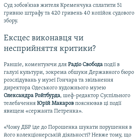
Суд зобов’язав жителя Кременчука сплатити 51
гривню штрафу та 420 гривень 40 копійок судового
збору.
Ексцес виконавця чи
несприйняття критики?
Раншіе, коментуючи для
Радіо Свобода
події в
галузі культури, зокрема обшуки Державного бюро
розслідувань у музеї Гончара та звільнення
директора Одеського художнього музею
Олександра Ройтбурда
, шеф-редактор Суспільного
телебачення
Юрій Макаров
пояснював ці події
явищем «сержанта Петренка».
«Чому ДБР іде до Порошенка шукати порушення в
його колекціонерській діяльності? Невже тому, що