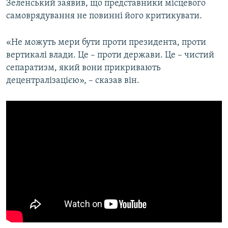
Зеленський заявив, що представники місцевого
самоврядування не повинні його критикувати.
«Не можуть мери бути проти президента, проти
вертикалі влади. Це – проти держави. Це – чистий
сепаратизм, який вони прикривають
децентралізацією», – сказав він.