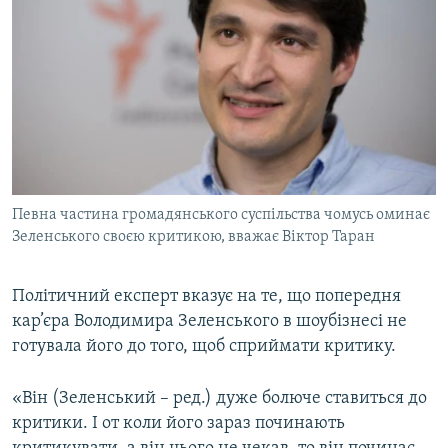
Певна частина громадянського суспільства чомусь оминає
Зеленського своєю критикою, вважає Віктор Таран
Політичний експерт вказує на те, що попередня
кар’єра Володимира Зеленського в шоубізнесі не
готувала його до того, щоб сприймати критику.
«Він (Зеленський – ред.) дуже болюче ставиться до
критики. І от коли його зараз починають