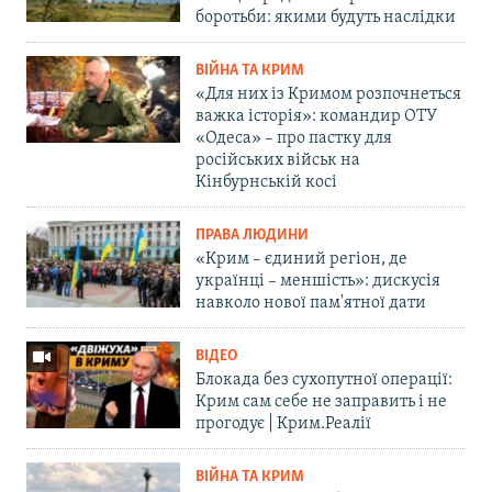
боротьби: якими будуть наслідки
ВІЙНА ТА КРИМ
«Для них із Кримом розпочнеться
важка історія»: командир ОТУ
«Одеса» – про пастку для
російських військ на
Кінбурнській косі
ПРАВА ЛЮДИНИ
«Крим – єдиний регіон, де
українці – меншість»: дискусія
навколо нової пам'ятної дати
ВІДЕО
Блокада без сухопутної операції:
Крим сам себе не заправить і не
прогодує | Крим.Реалії
ВІЙНА ТА КРИМ