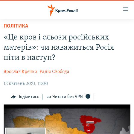
Доступність
посилання
Перейти
ПОЛІТИКА
до
НОВИНИ
«Це кров і сльози російських
основного
ВОДА.КРИМ
матеріалу
матерів»: чи наважиться Росія
ВІДЕО ТА ФОТО
Перейти
піти в наступ?
до
ПОЛІТИКА
основної
Ярослав Кречко
Радіо Свобода
БЛОГИ
навігації
Перейти
12 квітень 2021, 11:00
ПОГЛЯД
до
ІНТЕРВ'Ю
Поділитись
Читати без VPN
пошуку
ВСЕ ЗА ДЕНЬ
СПЕЦПРОЕКТИ
ЯК ОБІЙТИ БЛОКУВАННЯ
ДЕПОРТАЦІЯ