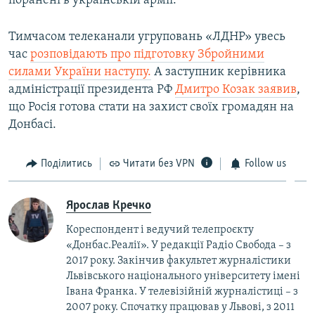
поранені в українській армії.
Тимчасом телеканали угруповань «ЛДНР» увесь
час
розповідають про підготовку Збройними
силами України наступу.
А заступник керівника
адміністрації президента РФ
Дмитро Козак заявив
,
що Росія готова стати на захист своїх громадян на
Донбасі.
Поділитись
Читати без VPN
Follow us
Ярослав Кречко
Кореспондент і ведучий телепроєкту
«Донбас.Реалії». У редакції Радіо Свобода – з
2017 року. Закінчив факультет журналістики
Львівського національного університету імені
Івана Франка. У телевізійній журналістиці – з
2007 року. Спочатку працював у Львові, з 2011