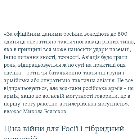
«За офіційним даними росіяни володіють до 800
одиниць оперативно-тактичної авіації різних типів,
яка в принципі вся може наносити удари наземні,
інше питання якості, точності. Авіація буде грати
роль, відпрацьовується ж по суті на практиці оця
сцепка – ротні чи батальйонно-тактичні групи і
армійська або оперативно-тактична авіація. Це все
відпрацьовується, але все-таки російська армія – це
армія, якщо по вогневій могутності говорити, це в
першу чергу ракетно-артилерійська могутність», –
вважає Микола Бєлєсков.
Ціна війни для Росії і гібридний