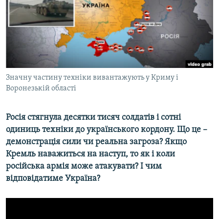
ВІДЕОУРОКИ «ELIFBE»
Русский
СВІДЧЕННЯ ОКУПАЦІЇ
Qırımtatar
УКРАЇНСЬКА ПРОБЛЕМА КРИМУ
ДОЛУЧАЙСЯ!
ІНФОГРАФІКА
Значну частину техніки вивантажують у Криму і
Воронезькій області
Усі сайти RFE/RL
Росія стягнула десятки тисяч солдатів і сотні
одиниць техніки до українського кордону. Що це –
демонстрація сили чи реальна загроза? Якщо
Кремль наважиться на наступ, то як і коли
російська армія може атакувати? І чим
відповідатиме Україна?