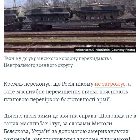
Техніку до українського кордону перекидають з
Центрального воєнного округу
Кремль переконує, що Росія нікому
не загрожує
, а
таке масштабне переміщення військ пояснюють
плановою перевіркою боєготовності армії.
Дійсно, після зими це звична справа. Щоправда не в
таких масштабах і тут, за словами Миколи
Бєлєскова, Україні за допомогою американських
союзників, використовуючи зокрема супутникові