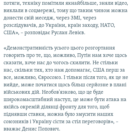
потяги, техніку помітили якнайбільше, зняли відео,
виклали в соцмережі, тому що таким чином можна
донести свій меседж, через ЗМІ, через
розслідувачів, до України, країн заходу, НАТО,
США», – розповідає Руслан Левієв.
«Демонстративність усього цього розгортання
говорить про те, що, можливо, Путін нам хоче щось
сказати, хоче нас до чогось схилити. Не стільки
нас, скільки тих, хто нам допомагає, США перш за
все, можливо, Євросоюз. І тільки після того, як це не
вийде, може початися щось більш серйозне в плані
військових дій. Необов'язково, що це буде
широкомасштабний наступ, це може бути атака на
якійсь окремій ділянці фронту для того, щоб
піднявши ставки, можна було змусити наших
союзників і Україну сісти за стіл переговорів», –
вважає Денис Попович.