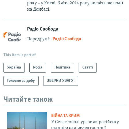
року – у Києві. З літа 2014 року висвітлюю події
на Донбасі.
Радіо Свобода
Передрук із
Радіо Свобода
This item is part of
Україна
Росія
Політика
Статті
Головне за добу
ЗВЕРНИ УВАГУ!
Читайте також
ВІЙНА ТА КРИМ
У Севастополі уразили російську
станцію радіоелектронної