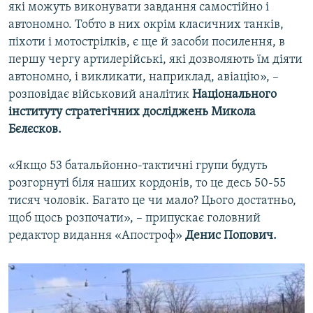
які можуть виконувати завдання самостійно і
автономно. Тобто в них окрім класичних танків,
піхоти і мотострілків, є ще й засоби посилення, в
першу чергу артилерійські, які дозволяють їм діяти
автономно, і викликати, наприклад, авіацію», –
розповідає військовий аналітик
Національного
інституту стратегічних досліджень
Микола
Бєлєсков.
«Якщо 53 батальйонно-тактичні групи будуть
розгорнуті біля наших кордонів, то це десь 50-55
тисяч чоловік. Багато це чи мало? Цього достатньо,
щоб щось розпочати», – припускає головний
редактор видання «Апостроф»
Денис Попович.