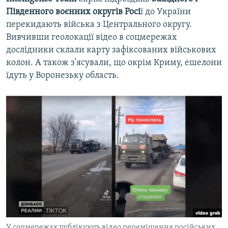
Південного воєнних округів Росі
ї до України
перекидають війська з Центрального округу.
Вивчивши геолокації відео в соцмережах
дослідники склали карту зафіксованих військових
колон. А також з'ясували, що окрім Криму, ешелони
їдуть у Воронезьку область.
У соцмережах публікують відео переміщення російських