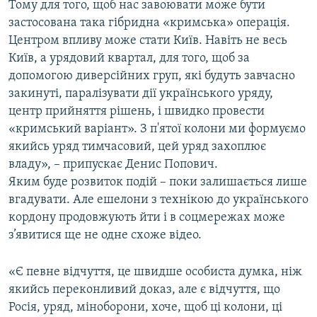
Тому для того, щоб нас завоювати може бути
застосована така гібридна «кримська» операція.
Центром впливу може стати Київ. Навіть не весь
Київ, а урядовий квартал, для того, щоб за
допомогою диверсійних груп, які будуть завчасно
закинуті, паралізувати дії українського уряду,
центр прийняття рішень, і швидко провести
«кримський варіант». З п'ятої колони ми формуємо
якийсь уряд тимчасовий, цей уряд захоплює
владу», – припускає Денис Попович.
Яким буде розвиток подій – поки залишається лише
вгадувати. Але ешелони з технікою до українського
кордону продовжують йти і в соцмережах може
з’явитися ще не одне схоже відео.
«Є певне відчуття, це швидше особиста думка, ніж
якийсь переконливий доказ, але є відчуття, що
Росія, уряд, міноборони, хоче, щоб ці колони, ці