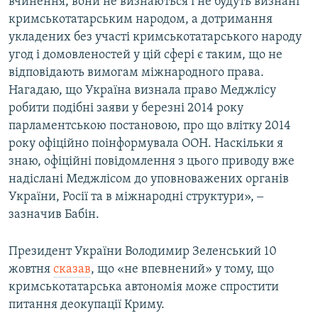
вчинення, вони не визнаються і не будуть визнані
кримськотатарським народом, а дотримання
укладених без участі кримськотатарського народу
угод і домовленостей у цій сфері є таким, що не
відповідають вимогам міжнародного права.
Нагадаю, що Україна визнала право Меджлісу
робити подібні заяви у березні 2014 року
парламентською постановою, про що влітку 2014
року офіційно поінформувала ООН. Наскільки я
знаю, офіційні повідомлення з цього приводу вже
надіслані Меджлісом до уповноважених органів
України, Росії та в міжнародні структури», ‒
зазначив Бабін.
Президент України Володимир Зеленський 10
жовтня
сказав
, що «не впевнений» у тому, що
кримськотатарська автономія може спростити
питання деокупації Криму.