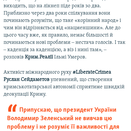
виходить, що на лікнеп піде років зо два.
Приблизно через два роки спілкування вони
починають розуміти, що таке «корінний народ» і
чим він відрізняється від «нацменшини». Але до
цього часу вже, як правило, немає більшості й
починаються нові проблеми ‒ нестача голосів. І так
‒ каденція за каденцією, а віз і нині там», ‒
розповів
Крим.Реалії
Ільмі Умеров.
Активіст міжнародного руху
#LiberateCrimea
Руслан Сейдаметов
упевнений, що створення
кримськотатарської автономії сприятиме швидкій
деокупації Криму.
Припускаю, що президент України
Володимир Зеленський не вивчав цю
проблему і не розуміє її важливості для