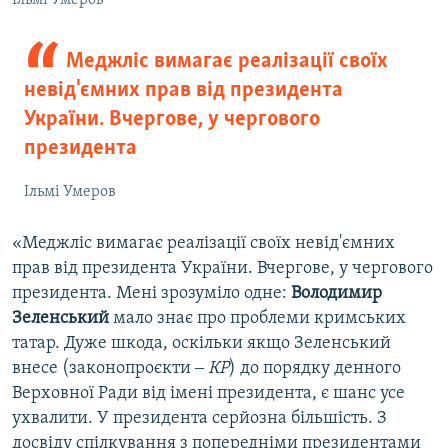
Ільмі Умеров
Меджліс вимагає реалізації своїх
невід'ємних прав від президента
України. Вчергове, у чергового
президента
Ільмі Умеров
«Меджліс вимагає реалізації своїх невід'ємних
прав від президента України. Вчергове, у чергового
президента. Мені зрозуміло одне:
Володимир
Зеленський
мало знає про проблеми кримських
татар. Дуже шкода, оскільки якщо Зеленський
внесе (законопроєкти ‒
КР
) до порядку денного
Верховної Ради від імені президента, є шанс усе
ухвалити. У президента серйозна більшість. З
досвіду спілкування з попередніми президентами