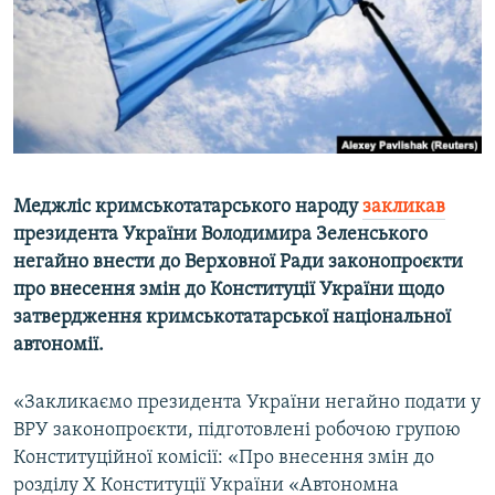
ВІДЕОУРОКИ «ELIFBE»
Русский
СВІДЧЕННЯ ОКУПАЦІЇ
Qırımtatar
УКРАЇНСЬКА ПРОБЛЕМА КРИМУ
ДОЛУЧАЙСЯ!
ІНФОГРАФІКА
Меджліс кримськотатарського народу
закликав
президента України Володимира Зеленського
Усі сайти RFE/RL
негайно внести до Верховної Ради законопроєкти
про внесення змін до Конституції України щодо
затвердження кримськотатарської національної
автономії.
«Закликаємо президента України негайно подати у
ВРУ законопроєкти, підготовлені робочою групою
Конституційної комісії: «Про внесення змін до
розділу Х Конституції України «Автономна