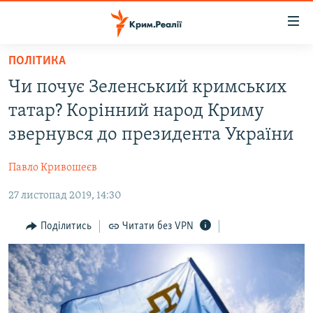
Доступність
посилання
Перейти
ПОЛІТИКА
до
НОВИНИ
Чи почує Зеленський кримських
основного
ВОДА.КРИМ
матеріалу
татар? Корінний народ Криму
ВІДЕО ТА ФОТО
Перейти
звернувся до президента України
до
ПОЛІТИКА
основної
Павло Кривошеєв
БЛОГИ
навігації
Перейти
27 листопад 2019, 14:30
ПОГЛЯД
до
ІНТЕРВ'Ю
Поділитись
Читати без VPN
пошуку
ВСЕ ЗА ДЕНЬ
СПЕЦПРОЕКТИ
ЯК ОБІЙТИ БЛОКУВАННЯ
ДЕПОРТАЦІЯ