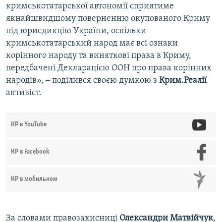
кримськотатарської автономії сприятиме
якнайшвидшому поверненню окупованого Криму
під юрисдикцію України, оскільки
кримськотатарський народ має всі ознаки
корінного народу та виняткові права в Криму,
передбачені Декларацією ООН про права корінних
народів», ‒ поділився своєю думкою з
Крим.Реалії
активіст.
КР в YouTube
КР в Facebook
КР в мобильном
За словами правозахисниці
Олександри Матвійчук
,