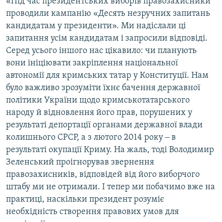
«Під час президентських виборів правозахисники
проводили кампанію «Десять незручних запитань
кандидатам у президенти». Ми надіслали ці
запитання усім кандидатам і запросили відповіді.
Серед усього іншого нас цікавило: чи планують
вони ініціювати закріплення національної
автономії для кримських татар у Конституції. Нам
було важливо зрозуміти їхнє бачення державної
політики України щодо кримськотатарського
народу й відновлення його прав, порушених у
результаті депортації органами державної влади
колишнього СРСР, а з лютого 2014 року ‒ в
результаті окупації Криму. На жаль, тоді Володимир
Зеленський проігнорував звернення
правозахисників, відповідей від його виборчого
штабу ми не отримали. І тепер ми побачимо вже на
практиці, наскільки президент розуміє
необхідність створення правових умов для