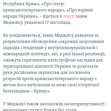
Республіка Крим», «Про статус
кримськотатарського народу», «Про корінні
народи України», ‒ йдеться в
тексті
заяви
Меджлісу, ухваленої 17 листопада.
Як повідомляється, заява Меджлісу ухвалена за
результатами обговорення «окремих загрозливих
підходів і тенденцій у внутрішньоукраїнській і
міжнародній політиці», які, в разі їхньої реалізації,
«можуть спричинити катастрофічні наслідки для
територіальної цілісності України та розв'язати
руки російським окупантам для посилення
репресій проти кримськотатарського народу з
метою його витіснення за межі своєї історичної
батьківщини ‒ Криму».
У Меджлісі також наголосили на неприпустимості
визначення статусу Криму без згоди