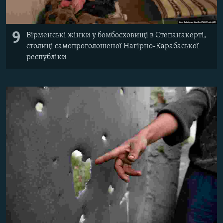
9
Вірменські жінки у бомбосховищі в Степанакерті,
столиці самопроголошеної Нагірно-Карабаської
республіки