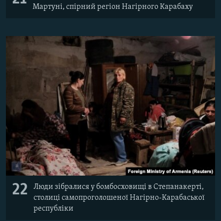
Мартуні, спірний регіон Нагірного Карабаху
22
Люди зібралися у бомбосховищі в Степанакерті,
столиці самопроголошеної Нагірно-Карабаської
республіки