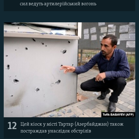
сил ведуть артилерійський вогонь
12
Цей кіоск у місті Тартар (Азербайджан) також
постраждав унаслідок обстрілів