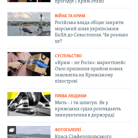
прогодує | Крим.Реалії
ВІЙНА ТА КРИМ
Російська влада обіцяє закрити
морський шлях українським
БпЛА до Севастополя. Чи реально
це?
СУСПІЛЬСТВО
«Крим – не Росія»: маркетплейс
Ozon припинив прийом нових
замовлень на Кримському
півострові
ПРАВА ЛЮДИНИ
Мить – і ти шпигун. Як у
кримських судах розглядають
звинувачення в держзраді
ФОТОГАЛЕРЕЇ
Краса Сімферопольського