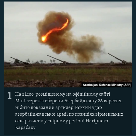
ВІДЕОУРОКИ «ELIFBE»
Русский
СВІДЧЕННЯ ОКУПАЦІЇ
Qırımtatar
УКРАЇНСЬКА ПРОБЛЕМА КРИМУ
ДОЛУЧАЙСЯ!
ІНФОГРАФІКА
Усі сайти RFE/RL
1
На відео, розміщеному на офіційному сайті
Міністерства оборони Азербайджану 28 вересня,
нібито показаний артилерійський удар
азербайджанської армії по позиціях вірменських
сепаратистів у спірному регіоні Нагірного
Карабаху