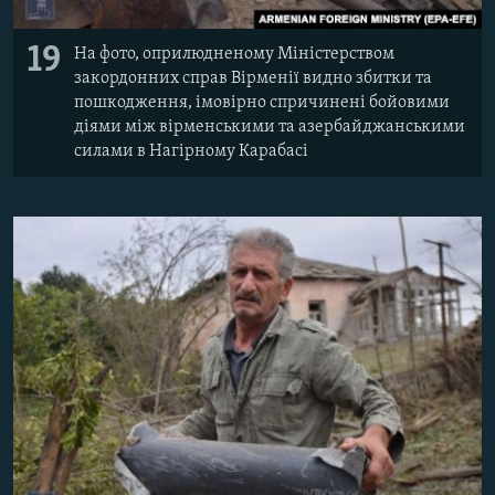
19
На фото, оприлюдненому Міністерством
закордонних справ Вірменії видно збитки та
пошкодження, імовірно спричинені бойовими
діями між вірменськими та азербайджанськими
силами в Нагірному Карабасі