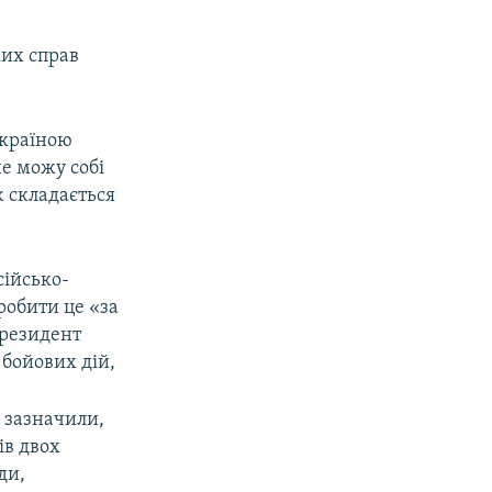
ких справ
Україною
не можу собі
еж складається
сійсько-
робити це «за
президент
бойових дій,
е зазначили,
ів двох
ди,