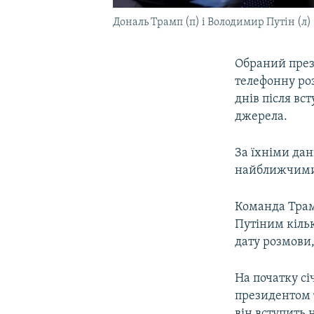
Дональ Трамп (п) і Володимир Путін (л)
Обраний през
телефонну ро
днів після вс
джерела.
За їхніми дан
найближчими 
Команда Трам
Путіним кільк
дату розмови
На початку сі
президентом т
він вступить 