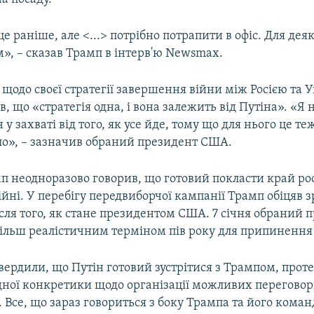
це раніше, але <...> потрібно потрапити в офіс. Для дея
м», – сказав Трамп в інтерв'ю Newsmax.
щодо своєї стратегії завершення війни між Росією та 
в, що «стратегія одна, і вона залежить від Путіна». «Я 
 у захваті від того, як усе йде, тому що для нього це т
ало», – зазначив обраний президент США.
п неодноразово говорив, що готовий покласти край ро
ійні. У перебігу передвиборчої кампанії Трамп обіцяв з
сля того, як стане президентом США. 7 січня обраний 
ільш реалістичним терміном пів року для припинення 
вердили, що Путін готовий зустрітися з Трампом, прот
дної конкретики щодо організації можливих переговор
. Все, що зараз говориться з боку Трампа та його коман