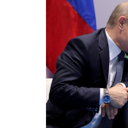
ВІДЕОУРОКИ «ELIFBE»
СВІДЧЕННЯ ОКУПАЦІЇ
УКРАЇНСЬКА ПРОБЛЕМА КРИМУ
ІНФОГРАФІКА