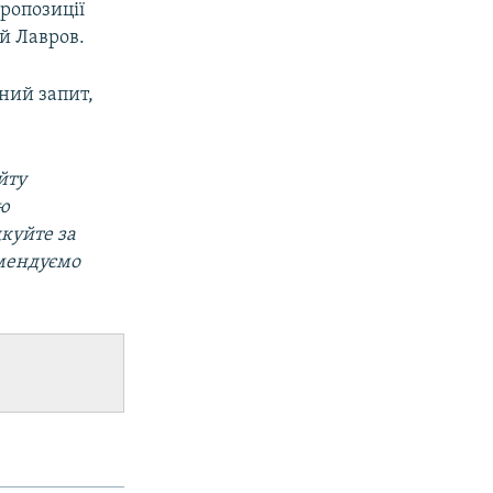
пропозиції
ій Лавров.
ний запит,
йту
ою
дкуйте за
омендуємо