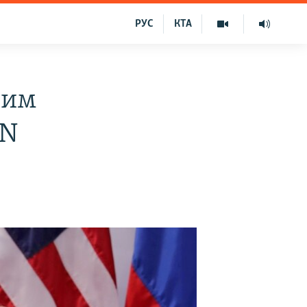
РУС
КТА
ним
NN