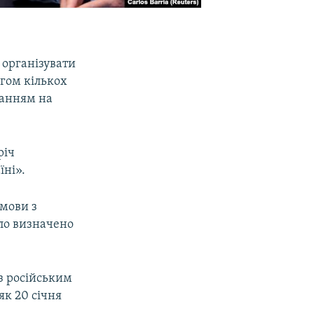
організувати
гом кількох
ланням на
річ
їні».
мови з
уло визначено
 з російським
як 20 січня