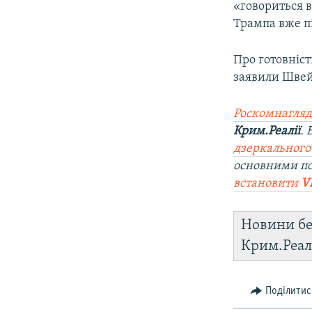
«говориться в
Трампа вже пі
Про готовніст
заявили Швейц
Роскомнагляд
Крим.Реалії
.
дзеркального
основними п
встановити
V
Новини бе
Крим.Реал
Поділитис