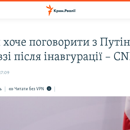
 хоче поговорити з Путі
зі після інавгурації – C
17:09
ь
Читати без VPN