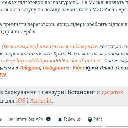
 межах підготовки до інавгурації», і в Москві вивчать 
сля його вступу на посаду, заявив глава МЗС Росії Серг
ь прийняти переговори, якщо лідери зроблять відповід
арія та Сербія.
 (Роскомнадзор) намагається заблокувати
доступ до са
 Безперешкодно читати Крим.Реалії можна за допомог
 сайту
:
https://dfs0qrmo00d6u.cloudfront.net
. Також слі
одіями в
Telegram
,
Instagram
та
Viber
Крим.Реалії
. Рек
PN
.
з блокування і цензури! Встановити
додаток
ії для
iOS
і
Android
.
ь
Читати без VPN
Follow us
Print