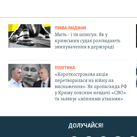
ПРАВА ЛЮДИНИ
Мить – і ти шпигун. Як у
кримських судах розглядають
звинувачення в держзраді
ПОЛІТИКА
«Короткострокова акція
перетворилася на війну на
виснаження»: Як пропаганда РФ
у Криму пояснює невдачі «СВО»
та залякує «мінними атаками»
ДОЛУЧАЙСЯ!