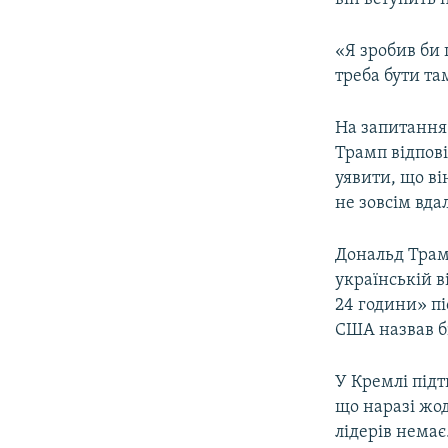
«Я зробив би 
треба бути та
На запитання 
Трамп відпові
уявити, що він
не зовсім вд
Дональд Трам
українській в
24 години» пі
США назвав б
У Кремлі підт
що наразі жо
лідерів немає