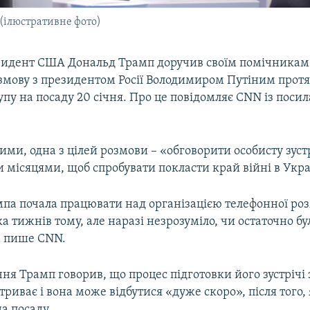
 (ілюстративне фото)
идент США Дональд Трамп доручив своїм помічникам 
змову з президентом Росії Володимиром Путіним протя
тупу на посаду 20 січня. Про це повідомляє CNN із поси
ими, одна з цілей розмови – «обговорити особисту зуст
місяцями, щоб спробувати покласти край війні в Укра
па почала працювати над організацією телефонної роз
а тижнів тому, але наразі незрозуміло, чи остаточно б
, пише CNN.
чня Трамп говорив, що процес підготовки його зустрічі
риває і вона може відбутися «дуже скоро», після того, 
на посаду.