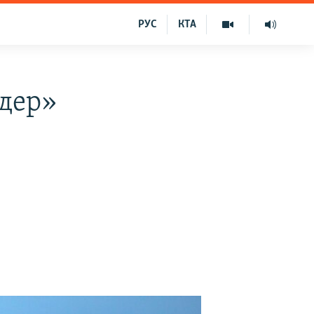
РУС
КТА
одер»