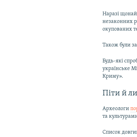
Наразі щонай
незаконних ро
окупованих т
Також були за
Будь-які спро
українське Мі
Криму».
Піти й л
Археологи
по
та культурами
Список довги