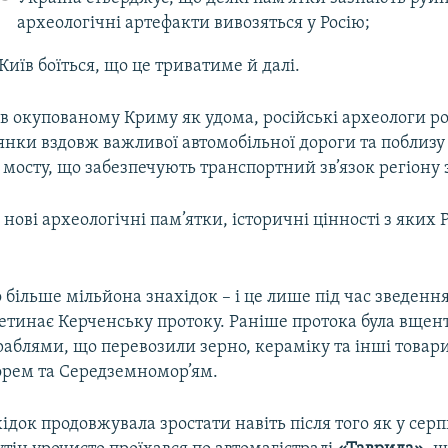
археологічні артефакти вивозяться у Росію;
Київ боїться, що це триватиме й далі.
в окупованому Криму як удома, російські археологи р
янки вздовж важливої автомобільної дороги та поблизу
мосту, що забезпечують транспортний зв’язок регіону
 нові археологічні пам’ятки, історичні цінності з яких Р
 більше мільйона знахідок – і це лише під час зведен
ретинає Керченську протоку. Раніше протока була вщен
аблями, що перевозили зерно, кераміку та інші товар
рем та Середземномор’ям.
хідок продовжувала зростати навіть після того як у сер