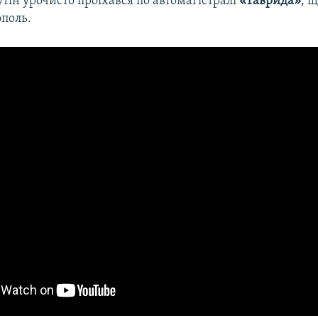
ін урочисто проїхався по автомагістралі
«Таврида»
, 
ополь.