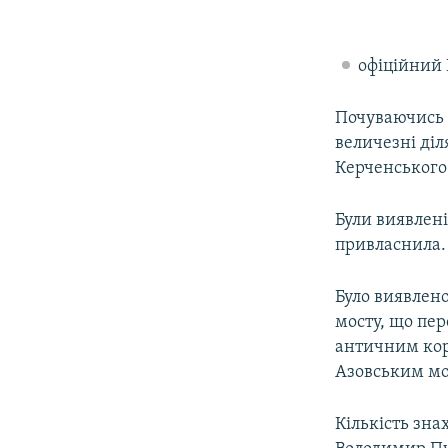
офіційний 
Почуваючись 
величезні діл
Керченського 
Були виявлені
привласнила.
Було виявлено
мосту, що пе
античним кор
Азовським мо
Кількість зна