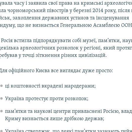
увала часу і заявила свої права на кримські археологічн
а чорноморський півострів у березні 2014 року, після
ійськ, захоплення державних установ та інсценування
ндуму, що не визнається Генеральною Асамблеєю ООН
 Росія встигла підпорядкувати собі музеї, пам’ятки, на
декілька археологічних розкопок у регіоні, який протя
ребував у точці зіткнення різних цивілізацій.
Для офіційного Києва все виглядає дуже просто:
ці коштовності вкрадені мародерами;
Україна протестує проти розкопок;
пам’ятки та наукові центри привласнені Росією, влад
Криму визнається лише дрібкою держав;
Україна стверджує, що деякі пам’ятки зазнають руйн