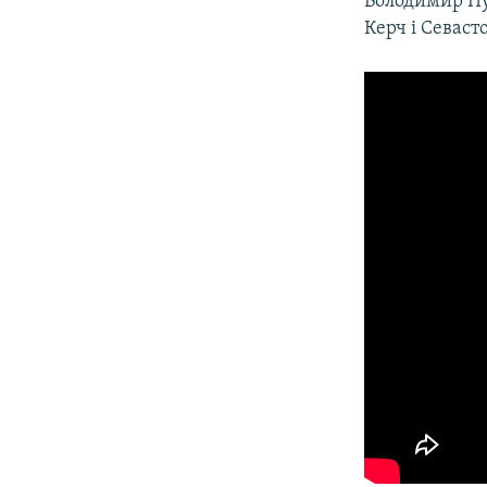
Володимир Пут
Керч і Севаст