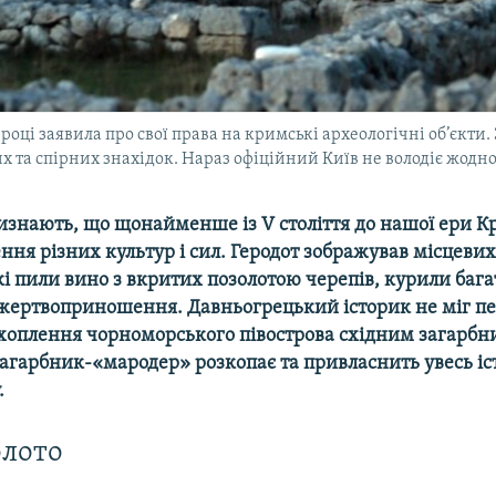
 році заявила про свої права на кримські археологічні об’єкти
х та спірних знахідок. Нараз офіційний Київ не володіє жодн
изнають, що щонайменше із V століття до нашої ери К
ння різних культур і сил. Геродот зображував місцевих
і пили вино з вкритих позолотою черепів, курили багат
жертвоприношення. Давньогрецький історик не міг пе
ахоплення чорноморського півострова східним загарбни
 загарбник-«мародер» розкопає та привласнить увесь і
.
олото