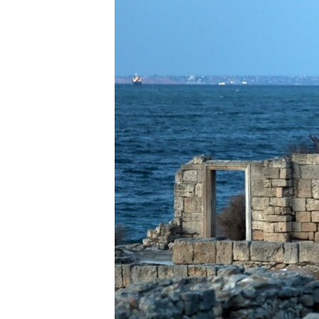
ВІДЕОУРОКИ «ELIFBE»
СВІДЧЕННЯ ОКУПАЦІЇ
УКРАЇНСЬКА ПРОБЛЕМА КРИМУ
ІНФОГРАФІКА