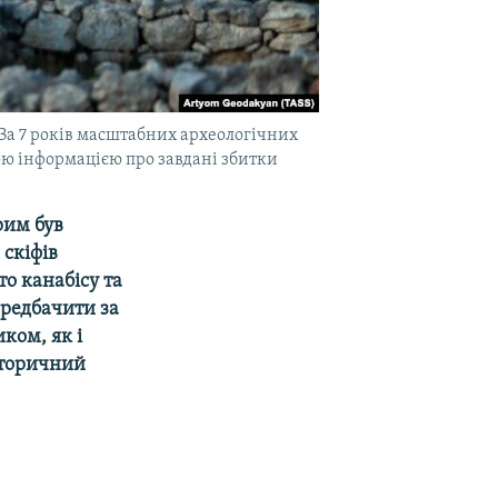
. За 7 років масштабних археологічних
ою інформацією про завдані збитки
рим був
 скіфів
о канабісу та
редбачити за
ком, як і
сторичний