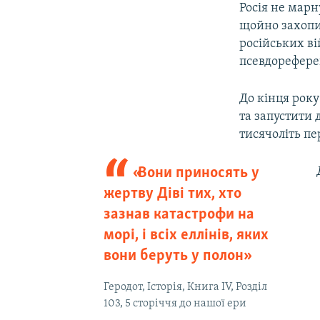
Росія не марн
щойно захопил
російських в
псевдорефере
До кінця року
та запустити 
тисячоліть пе
«Вони приносять у
жертву Діві тих, хто
зазнав катастрофи на
морі, і всіх еллінів, яких
вони беруть у полон»
Геродот, Історія, Книга IV, Розділ
103, 5 сторіччя до нашої ери