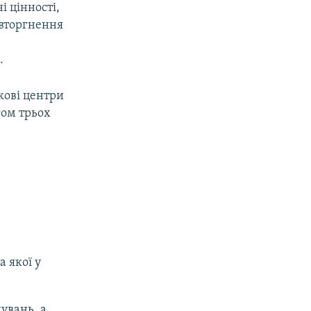
і цінності,
 вторгнення
.
укові центри
гом трьох
а якої у
увань, а