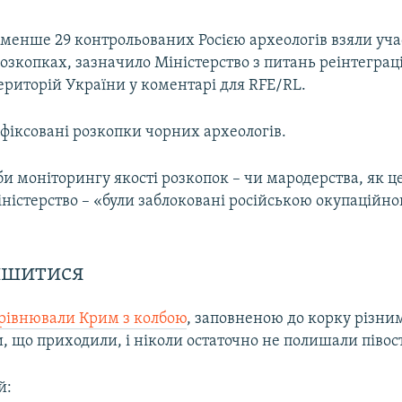
менше 29 контрольованих Росією археологів взяли уча
зкопках, зазначило Міністерство з питань реінтеграц
ериторій України у коментарі для RFE/RL.
фіксовані розкопки чорних археологів.
би моніторингу якості розкопок – чи мародерства, як ц
ністерство – «були заблоковані російською окупаційн
ишитися
рівнювали Крим з колбою
, заповненою до корку різн
, що приходили, і ніколи остаточно не полишали півост
й: