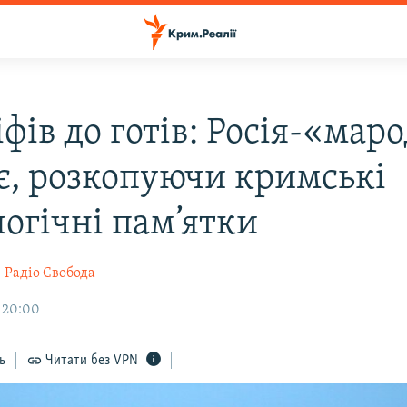
іфів до готів: Росія-«мар
іє, розкопуючи кримські
логічні пам’ятки
н
Радіо Свобода
 20:00
ь
Читати без VPN