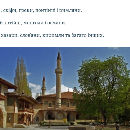
, скіфи, греки, понтійці і римляни.
ізантійці, монголи і османи.
, хазари, слов’яни, киримли та багато інших.