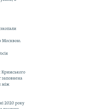
озкопали
 з Москвою.
осія
ня Кримського
т заповнена
и між
пні 2020 року