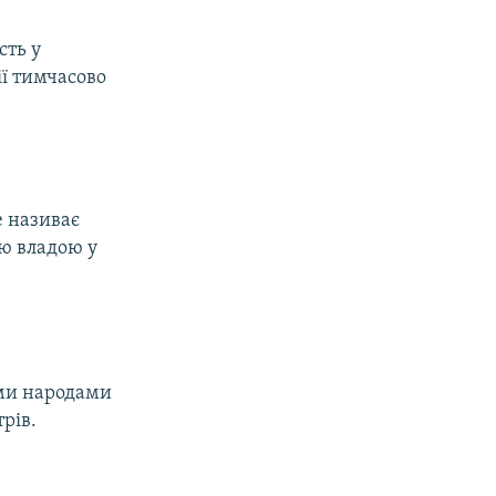
сть у
ії тимчасово
е називає
ою владою у
ими народами
рів.