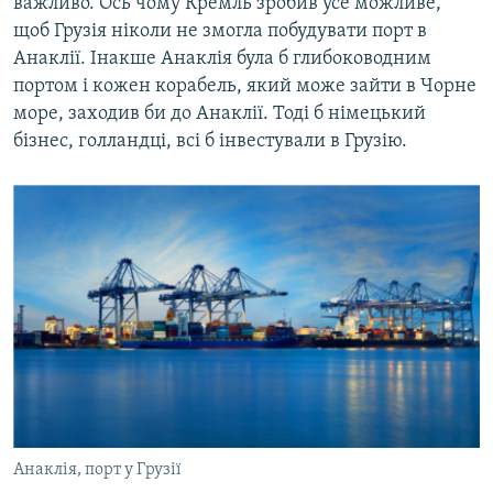
важливо. Ось чому Кремль зробив усе можливе,
щоб Грузія ніколи не змогла побудувати порт в
Анаклії. Інакше Анаклія була б глибоководним
портом і кожен корабель, який може зайти в Чорне
море, заходив би до Анаклії. Тоді б німецький
бізнес, голландці, всі б інвестували в Грузію.
Анаклія, порт у Грузії