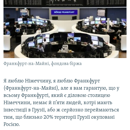
Франкфурт-на-Майні, фондова біржа
Я люблю Німеччину, я люблю Франкфурт
(Франкфурт-на-Майні), але я вам гарантую, що у
всьому Франкфурті, який є діловою столицею
Німеччини, немає й п’яти людей, котрі мають
інвестиції в Грузії, або ж серйозно переймаються
тим, що близько 20% території Грузії окуповані
Росією.