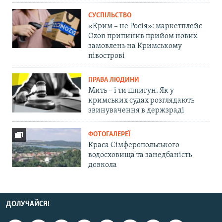
СУСПІЛЬСТВО
«Крим – не Росія»: маркетплейс
Ozon припинив прийом нових
замовлень на Кримському
півострові
ПРАВА ЛЮДИНИ
Мить – і ти шпигун. Як у
кримських судах розглядають
звинувачення в держзраді
ФОТОГАЛЕРЕЇ
Краса Сімферопольського
водосховища та занедбаність
довкола
ДОЛУЧАЙСЯ!