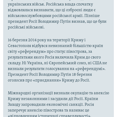
українських військ. Російська влада спочатку
відмовлялася визнавати, що ці озброєні люди є
військовослужбовцями російської армії. Пізніше
президент Росії Володимир Путін визнав, що це були
російські військові.
16 березня 2014 року на території Криму і
Севастополя відбувся невизнаний більшістю країн
світу «референдум» про статус півострова, за
результатами якого Росія включила Крим до свого
складу. Ні Україна, ні Європейський союз, ні США не
визнали результати голосування на «референдумі».
Президент Росії Володимир Путін 18 березня
оголосив про «приєднання» Криму до Росії.
Міжнародні організації визнали окупацію та анексію
Криму незаконними і засудили дії Росії. Країни
Заходу запровадили економічні санкції. Росія
заперечує анексію півострова та називає це
«відновленням історичної справедливості».