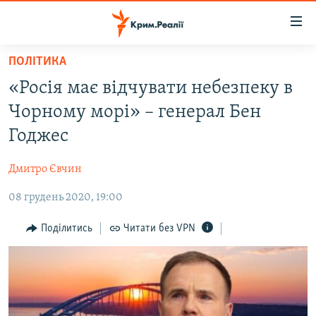
Доступність
посилання
Перейти
ПОЛІТИКА
до
НОВИНИ
«Росія має відчувати небезпеку в
основного
ВОДА.КРИМ
матеріалу
Чорному морі» – генерал Бен
ВІДЕО ТА ФОТО
Перейти
Годжес
до
ПОЛІТИКА
основної
Дмитро Євчин
БЛОГИ
навігації
Перейти
08 грудень 2020, 19:00
ПОГЛЯД
до
ІНТЕРВ'Ю
Поділитись
Читати без VPN
пошуку
ВСЕ ЗА ДЕНЬ
СПЕЦПРОЕКТИ
ЯК ОБІЙТИ БЛОКУВАННЯ
ДЕПОРТАЦІЯ