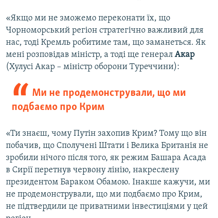
«Якщо ми не зможемо переконати їх, що
Чорноморський регіон стратегічно важливий для
нас, тоді Кремль робитиме там, що заманеться. Як
мені розповідав міністр, а тоді ще генерал
Акар
(Хулусі Акар – міністр оборони Туреччини):
Ми не продемонстрували, що ми
подбаємо про Крим
«Ти знаєш, чому Путін захопив Крим? Тому що він
побачив, що Сполучені Штати і Велика Британія не
зробили нічого після того, як режим Башара Асада
в Сирії перетнув червону лінію, накреслену
президентом Бараком Обамою. Інакше кажучи, ми
не продемонстрували, що ми подбаємо про Крим,
не підтвердили це приватними інвестиціями у цей