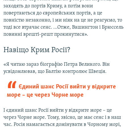
заходять до портів Криму, а потім вони
повертаються до європейських портів, а це
повністю незаконно, і ми ніяк на це не реагуємо, то
тоді все втрачає сенс. ...Отже, Вашингтон і Брюссель
повинні врешті-решт прокинутися».
Навіщо Крим Росії?
«Я читаю зараз біографію Петра Великого. Він
усвідомлював, що Балтію контролює Швеція.
Єдиний шанс Росії вийти у відкрите
море – це через Чорне море
І єдиний шанс Росії вийти у відкрите море – це
через Чорне море. Тому, звісно, це має сенс і в наш
час. Росія намагається домінувати в Чорному морі,