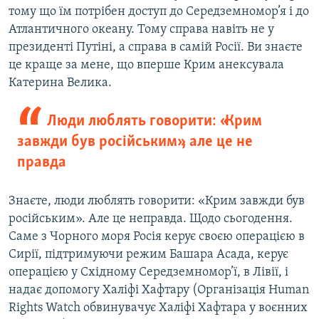
тому що їм потрібен доступ до Середземномор’я і до
Атлантичного океану. Тому справа навіть не у
президенті Путіні, а справа в самій Росії. Ви знаєте
це краще за мене, що вперше Крим анексувала
Катерина Велика.
Люди люблять говорити: «Крим
завжди був російським», але це не
правда
Знаєте, люди люблять говорити: «Крим завжди був
російським». Але це неправда. Щодо сьогодення.
Cаме з Чорного моря Росія керує своєю операцією в
Сирії, підтримуючи режим Башара Асада, керує
операцією у Східному Середземномор’ї, в Лівії, і
надає допомогу Халіфі Хафтару (Організація Human
Rights Watch обвинувачує Халіфі Хафтара у воєнних