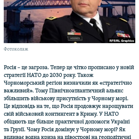
ВІДЕОУРОКИ «ELIFBE»
Русский
СВІДЧЕННЯ ОКУПАЦІЇ
Qırımtatar
УКРАЇНСЬКА ПРОБЛЕМА КРИМУ
ДОЛУЧАЙСЯ!
ІНФОГРАФІКА
Фотоколаж
Росія – це загроза. Тепер це чітко прописано у новій
Усі сайти RFE/RL
стратегії НАТО до 2030 року. Також
Чорноморський регіон визначили як «стратегічно
важливий». Тому Північноатлантичний альянс
збільшить військову присутність у Чорному морі.
Це відповідь на те, що Росія продовжує нарощувати
свій військовий контингент в Криму. У НАТО
обіцяють ще більше практичної допомоги Україні
та Грузії. Чому Росія домінує у Чорному морі? Як
впливає водна криза на півострові на геополітичні