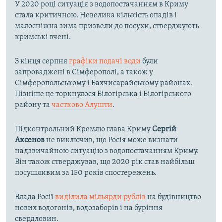
У 2020 році ситуація з водопостачанням в Криму
стала критичною. Невелика кількість опадів і
малосніжна зима призвели до посухи, стверджують
кримські вчені.
З кінця серпня
графіки подачі води
були
запроваджені в Сімферополі, а також у
Сімферопольському і Бахчисарайському районах.
Пізніше це торкнулося Білогірська і Білогірського
району та
частково Алушти
.
Підконтрольний Кремлю глава Криму
Сергій
Аксенов
не виключив, що Росія може визнати
надзвичайною ситуацію з водопостачанням Криму.
Він також стверджував, що 2020 рік став найбільш
посушливим за 150 років спостережень.
Влада Росії
виділила мільярди рублів
на будівництво
нових водогонів, водозаборів і на буріння
свердловин.