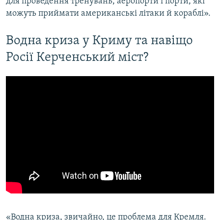
для проведення тренувань, аеропорти і порти, які
можуть приймати американські літаки й кораблі».
Водна криза у Криму та навіщо
Росії Керченський міст?
«Водна криза, звичайно, це проблема для Кремля.