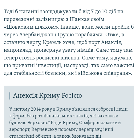
Тоді б китайці заощаджували б від 7 до 10 діб на
перевезенні залізницею з Шанхая своїм
«Шовковим шляхом». Інакше, вони могли пройти б
через Азербайджан і Грузію кораблями. Отже, в
останню чергу, Кремль хоче, щоб порт Анаклія,
наприклад, привернув увагу німців. Саме тому там
тепер стоять російські війська. Саме тому, я думаю,
що приватні інвестиції, насправді, так само важливі
для стабільності безпеки, як і військова співпраця».
Анексія Криму Росією
У лютому 2014 року в Криму з'являлися озброєні люди
в формі без розпізнавальних знаків, які захопили
будівлю Верховної Ради Криму, Сімферопольський
аеропорт, Керченську поромну переправу, інші
стратегічні об'єкти, а також блокували дії