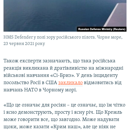
HMS Defender у полі зору російського пілота. Чорне море,
23 червня 2021 року
Також експерти зазначають, що така російська
реакція викликана й дратівливістю на міжнародні
військові навчання «Сі-Бриз». У день інциденту
посольство Росії в США
закликало
відмовитись від
навчань НАТО в Чорному морі.
«Що це означає для росіян – це означає, що їм чітко
і ясно демонструють, просту і ясну річ. Що Кремль
може говорити все, що завгодно. Може надувати
щоки, може казати «Крим наш», але це ніяк не