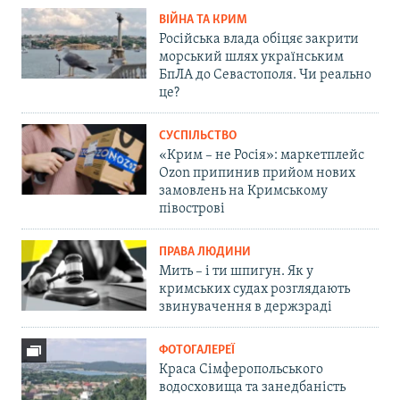
ВІЙНА ТА КРИМ
Російська влада обіцяє закрити
морський шлях українським
БпЛА до Севастополя. Чи реально
це?
СУСПІЛЬСТВО
«Крим – не Росія»: маркетплейс
Ozon припинив прийом нових
замовлень на Кримському
півострові
ПРАВА ЛЮДИНИ
Мить – і ти шпигун. Як у
кримських судах розглядають
звинувачення в держзраді
ФОТОГАЛЕРЕЇ
Краса Сімферопольського
водосховища та занедбаність