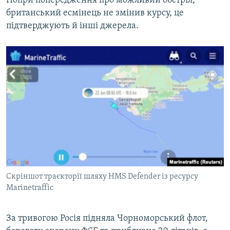
Попри попередження про можливий обстріл,
британський есмінець не змінив курсу, це
підтверджують й інші джерела.
Скріншот траєкторії шляху HMS Defender із ресурсу
Marinetraffic
За тривогою Росія підняла Чорноморський флот,