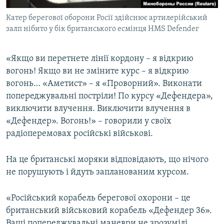
Катер берегової оборони Росії здійснює артилерійський
залп нібито у бік британського есмінця HMS Defender
«Якщо ви перетнете лінії кордону – я відкрию
вогонь! Якщо ви не зміните курс – я відкрию
вогонь… «Аметист» – я «Проворний». Виконати
попереджувальні постріли! По курсу «Дефендера»,
виключити влучення. Виключити влучення в
«Дефендер». Вогонь!» – говорили у своїх
радіоперемовах російські військові.
На це британські моряки відповідають, що нічого
не порушують і йдуть запланованим курсом.
«Російський корабель берегової охорони – це
британський військовий корабель «Дефендер 36».
Ваші попереджувальні маневри не зрозумілі.