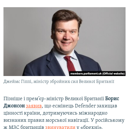
Джеймс Гіппі, міністр збройних сил Великої Британії
Пізніше і прем’єр-міністр Великої Британії
Борис
Джонсон
заявив
, що есмінець Defender захищав
цінності країни, дотримуючись міжнародно
визнаних правил морської навігації. У російському
ж МЗС британців
звинуватили
у «брехні».