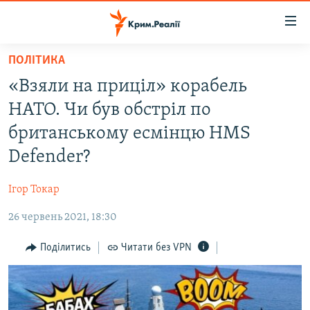
Доступність
посилання
Перейти
ПОЛІТИКА
до
НОВИНИ
«Взяли на приціл» корабель
основного
ВОДА.КРИМ
матеріалу
НАТО. Чи був обстріл по
ВІДЕО ТА ФОТО
Перейти
британському есмінцю HMS
до
ПОЛІТИКА
Defender?
основної
БЛОГИ
навігації
Ігор Токар
Перейти
ПОГЛЯД
до
26 червень 2021, 18:30
ІНТЕРВ'Ю
пошуку
ВСЕ ЗА ДЕНЬ
Поділитись
Читати без VPN
СПЕЦПРОЕКТИ
ЯК ОБІЙТИ БЛОКУВАННЯ
ДЕПОРТАЦІЯ