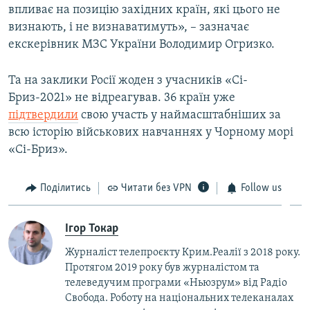
впливає на позицію західних країн, які цього не
визнають, і не визнаватимуть», – зазначає
екскерівник МЗС України Володимир Огризко.
Та на заклики Росії жоден з учасників «Сі-
Бриз-2021» не відреагував. 36 країн уже
підтвердили
свою участь у наймасштабніших за
всю історію військових навчаннях у Чорному морі
«Сі-Бриз».
Поділитись
Читати без VPN
Follow us
Ігор Токар
Журналіст телепроєкту Крим.Реалії з 2018 року.
Протягом 2019 року був журналістом та
телеведучим програми «Ньюзрум» від Радіо
Свобода. Роботу на національних телеканалах