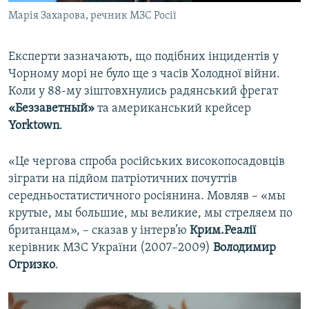
Марія Захарова, речник МЗС Росії
Експерти зазначають, що подібних інцидентів у
Чорному морі не було ще з часів Холодної війни.
Коли у 88-му зіштовхнулись радянський фрегат
«Беззаветный»
та американський крейсер
Yorktown
.
«Це чергова спроба російських високопосадовців
зіграти на підйом патріотичних почуттів
середньостатистичного росіянина. Мовляв – «мы
крутые, мы большие, мы великие, мы стреляем по
британцам», – сказав у інтерв’ю
Крим.Реалії
керівник МЗС України (2007–2009)
Володимир
Огризко
.