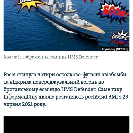
ВІДЕОУРОКИ «ELIFBE»
Русский
СВІДЧЕННЯ ОКУПАЦІЇ
Qırımtatar
УКРАЇНСЬКА ПРОБЛЕМА КРИМУ
ДОЛУЧАЙСЯ!
ІНФОГРАФІКА
Колаж із зображення есмінця HMS Defender
Усі сайти RFE/RL
Росія скинула чотири осколково-фугасні авіабомби
та відкрила попереджувальний вогонь по
британському есмінцю HMS Defender. Саме таку
інформаційну хвилю розганяють російські ЗМІ з 23
червня 2021 року.