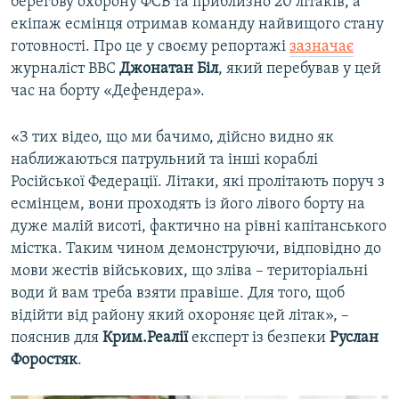
берегову охорону ФСБ та приблизно 20 літаків, а
екіпаж есмінця отримав команду найвищого стану
готовності. Про це у своєму репортажі
зазначає
журналіст BBC
Джонатан Біл
, який перебував у цей
час на борту «Дефендера».
«З тих відео, що ми бачимо, дійсно видно як
наближаються патрульний та інші кораблі
Російської Федерації. Літаки, які пролітають поруч з
есмінцем, вони проходять із його лівого борту на
дуже малій висоті, фактично на рівні капітанського
містка. Таким чином демонструючи, відповідно до
мови жестів військових, що зліва – територіальні
води й вам треба взяти правіше. Для того, щоб
відійти від району який охороняє цей літак», –
пояснив для
Крим.Реалії
експерт із безпеки
Руслан
Форостяк
.