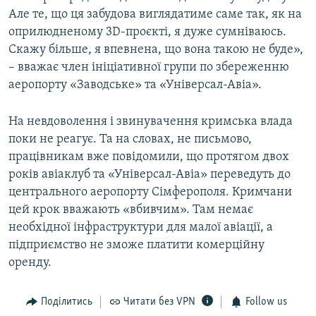
Але те, що ця забудова виглядатиме саме так, як на
оприлюдненому 3D-проєкті, я дуже сумніваюсь.
Скажу більше, я впевнена, що вона такою не буде»,
– вважає член ініціативної групи по збереженню
аеропорту «Заводське»​ та «Універсал-Авіа»​.
На невдоволення і звинувачення кримська влада
поки не реагує. Та на словах, не письмово,
працівникам вже повідомили, що протягом двох
років авіаклуб та «Універсал-Авіа» переведуть до
центрального аеропорту Сімферополя. Кримчани
цей крок вважають «вбивчим». Там немає
необхідної інфраструктури для малої авіації, а
підприємство не зможе платити комерційну
оренду.
Поділитись
Читати без VPN
Follow us