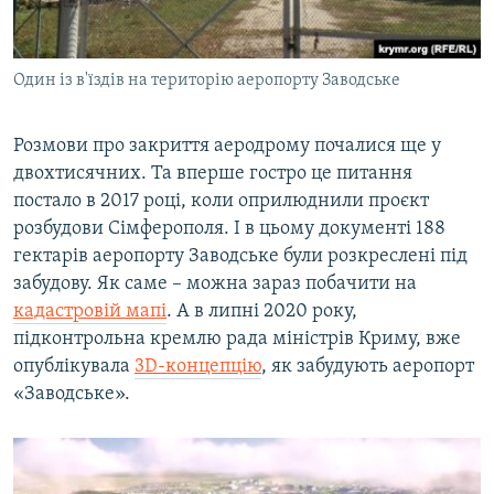
Один із в'їздів на територію аеропорту Заводське
Розмови про закриття аеродрому почалися ще у
двохтисячних. Та вперше гостро це питання
постало в 2017 році, коли оприлюднили проєкт
розбудови Сімферополя. І в цьому документі 188
гектарів аеропорту Заводське були розкреслені під
забудову. Як саме – можна зараз побачити на
кадастровій мапі
. А в липні 2020 року,
підконтрольна кремлю рада міністрів Криму, вже
опублікувала
3D-концепцію
, як забудують аеропорт
«Заводське».