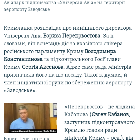
Авіапарк підприємства «Універсал-Авіа» на території
аеропорту Заводське
Кримчанка розповідає про нинішнього директора
Універсал-Авіа
Бориса Перекрьостова
. За її
словами, він вочевидь діє за вказівкою спікера
російського парламенту Криму
Володимира
Константинова
та підконтрольного Росії глави
Криму
Сергія Аксенова
. Адже саме рада міністрів
призначила його на цю посаду. Такої ж думки, й
член ініціативної групи по збереженню аеропорту
«Заводське».
«Перекрьостов – це людина
Кабанова (
Євген Кабанов
,
заступник підконтрольного
Кремлю голови ради
міністрів Криму – ред.), він
Борис Перекрьостов,