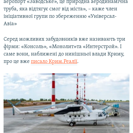
аеропорт «Заводське», це природна аеродинамічна
труба, яка відтягує смог від міста», – каже член
ініціативної групи по збереженню «Універсал-
Авіа»
Серед можливих забудовників вже називають три
фірми: «Консоль», «Монолит»та «Интерстрой». І
саме вони, наближені до нинішньої влади Криму,
про це вже
писало Крим.Реалії
.