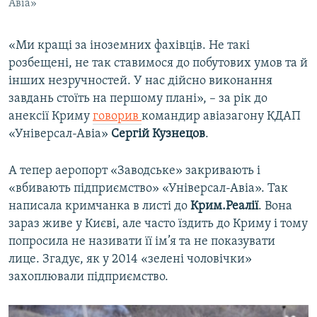
Авіа»
«Ми кращі за іноземних фахівців. Не такі
розбещені, не так ставимося до побутових умов та й
інших незручностей. У нас дійсно виконання
завдань стоїть на першому плані», – за рік до
анексії Криму
говорив
командир авіазагону КДАП
«Універсал-Авіа»
Сергій Кузнецов
.
А тепер аеропорт «Заводське» закривають і
«вбивають підприємство» «Універсал-Авіа». Так
написала кримчанка в листі до
Крим.Реалії
. Вона
зараз живе у Києві, але часто їздить до Криму і тому
попросила не називати її ім’я та не показувати
лице. Згадує, як у 2014 «зелені чоловічки»
захоплювали підприємство.