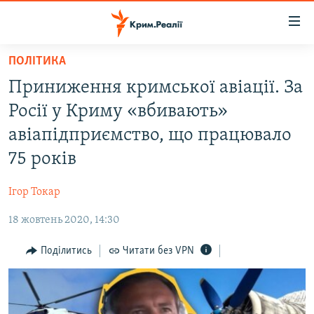
Доступність
посилання
Перейти
ПОЛІТИКА
до
НОВИНИ
Приниження кримської авіації. За
основного
ВОДА.КРИМ
матеріалу
Росії у Криму «вбивають»
ВІДЕО ТА ФОТО
Перейти
авіапідприємство, що працювало
до
ПОЛІТИКА
75 років
основної
БЛОГИ
навігації
Ігор Токар
Перейти
ПОГЛЯД
до
18 жовтень 2020, 14:30
ІНТЕРВ'Ю
пошуку
ВСЕ ЗА ДЕНЬ
Поділитись
Читати без VPN
СПЕЦПРОЕКТИ
ЯК ОБІЙТИ БЛОКУВАННЯ
ДЕПОРТАЦІЯ