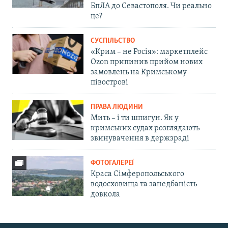
БпЛА до Севастополя. Чи реально
це?
СУСПІЛЬСТВО
«Крим – не Росія»: маркетплейс
Ozon припинив прийом нових
замовлень на Кримському
півострові
ПРАВА ЛЮДИНИ
Мить – і ти шпигун. Як у
кримських судах розглядають
звинувачення в держзраді
ФОТОГАЛЕРЕЇ
Краса Сімферопольського
водосховища та занедбаність
довкола