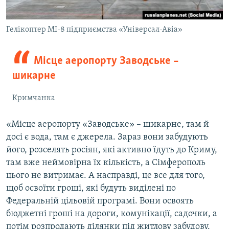
Гелікоптер МІ-8 підприємства «Універсал-Авіа»
Місце аеропорту Заводське –
шикарне
Кримчанка
«Місце аеропорту «Заводське» – шикарне, там й
досі є вода, там є джерела. Зараз вони забудують
його, розселять росіян, які активно їдуть до Криму,
там вже неймовірна їх кількість, а Сімферополь
цього не витримає. А насправді, це все для того,
щоб освоїти гроші, які будуть виділені по
Федеральній цільовій програмі. Вони освоять
бюджетні гроші на дороги, комунікації, садочки, а
потім розпродають ділянки під житлову забудову.