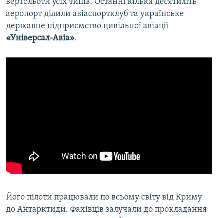
вертольоти усіх типів. Останні кілька десятиліть
аеропорт ділили авіаспортклуб та українське
державне підприємство цивільної авіації
«Універсал-Авіа»
.
Його пілоти працювали по всьому світу від Криму
до Антарктиди. Фахівців залучали до прокладання