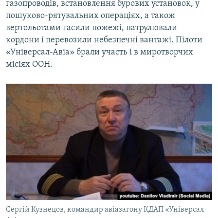
газопроводів, встановлення бурових установок, у
пошуково-рятувальних операціях, а також
вертольотами гасили пожежі, патрулювали
кордони і перевозили небезпечні вантажі. Пілоти
«Універсал-Авіа» брали участь і в миротворчих
місіях ООН.
Сергій Кузнецов, командир авіазагону КДАП «Універсал-