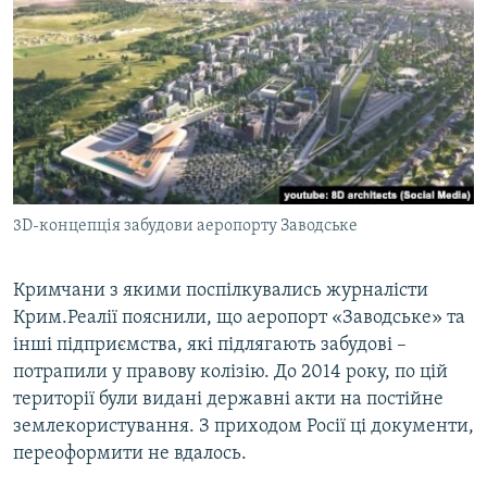
3D-концепція забудови аеропорту Заводське
Кримчани з якими поспілкувались журналісти
Крим.Реалії пояснили, що аеропорт «Заводське» та
інші підприємства, які підлягають забудові –
потрапили у правову колізію. До 2014 року, по цій
території були видані державні акти на постійне
землекористування. З приходом Росії ці документи,
переоформити не вдалось.