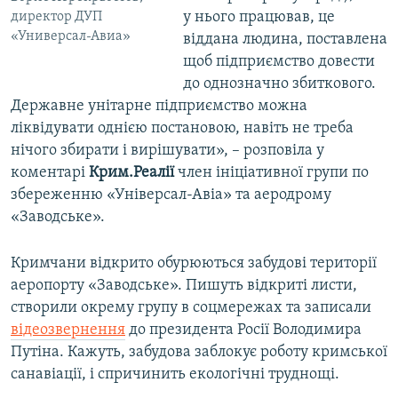
у нього працював, це
директор ДУП
«Универсал-Авиа»
віддана людина, поставлена
щоб підприємство довести
до однозначно збиткового.
Державне унітарне підприємство можна
ліквідувати однією постановою, навіть не треба
нічого збирати і вирішувати», – розповіла у
коментарі
Крим.Реалії
член ініціативної групи по
збереженню «Універсал-Авіа» та аеродрому
«Заводське».
Кримчани відкрито обурюються забудові території
аеропорту «Заводське». Пишуть відкриті листи,
створили окрему групу в соцмережах та записали
відеозвернення
до президента Росії Володимира
Путіна. Кажуть, забудова заблокує роботу кримської
санавіації, і спричинить екологічні труднощі.