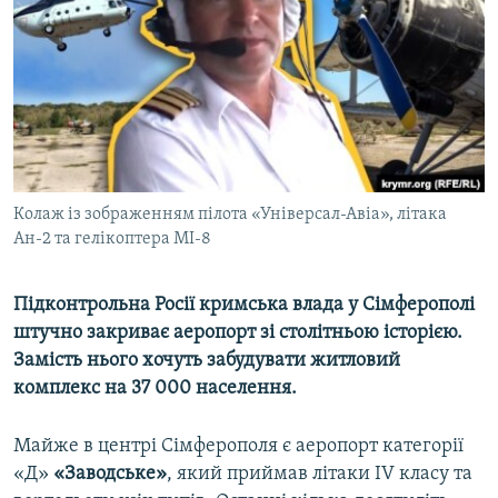
ВІДЕОУРОКИ «ELIFBE»
Русский
СВІДЧЕННЯ ОКУПАЦІЇ
Qırımtatar
УКРАЇНСЬКА ПРОБЛЕМА КРИМУ
ДОЛУЧАЙСЯ!
ІНФОГРАФІКА
Колаж із зображенням пілота «Універсал-Авіа», літака
Ан-2 та гелікоптера МІ-8
Усі сайти RFE/RL
Підконтрольна Росії кримська влада у Сімферополі
штучно закриває аеропорт зі столітньою історією.
Замість нього хочуть забудувати житловий
комплекс на 37 000 населення.
Майже в центрі Сімферополя є аеропорт категорії
«Д»
«Заводське»
, який приймав літаки ІV класу та