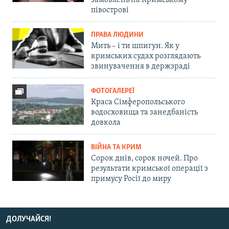
замовлень на Кримському
півострові
ПРАВА ЛЮДИНИ
Мить – і ти шпигун. Як у
кримських судах розглядають
звинувачення в держзраді
ФОТОГАЛЕРЕЇ
Краса Сімферопольського
водосховища та занедбаність
довкола
ВІЙНА ТА КРИМ
Сорок днів, сорок ночей. Про
результати кримської операції з
примусу Росії до миру
ДОЛУЧАЙСЯ!