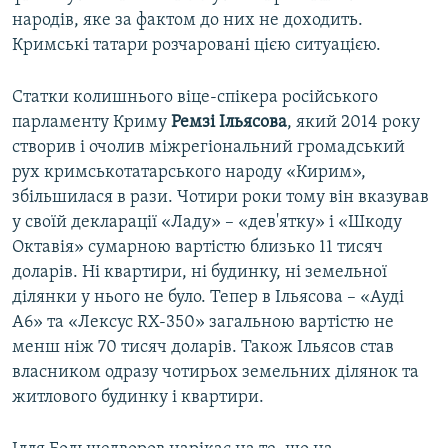
народів, яке за фактом до них не доходить.
Кримські татари розчаровані цією ситуацією.
Статки колишнього віце-спікера російського
парламенту Криму
Ремзі Ільясова
, який 2014 року
створив і очолив міжрегіональний громадський
рух кримськотатарського народу «Кирим»,
збільшилася в рази. Чотири роки тому він вказував
у своїй декларації «Ладу» – «дев'ятку» і «Шкоду
Октавія» сумарною вартістю близько 11 тисяч
доларів. Ні квартири, ні будинку, ні земельної
ділянки у нього не було. Тепер в Ільясова – «Ауді
А6» та «Лексус RX-350» загальною вартістю не
менш ніж 70 тисяч доларів. Також Ільясов став
власником одразу чотирьох земельних ділянок та
житлового будинку і квартири.