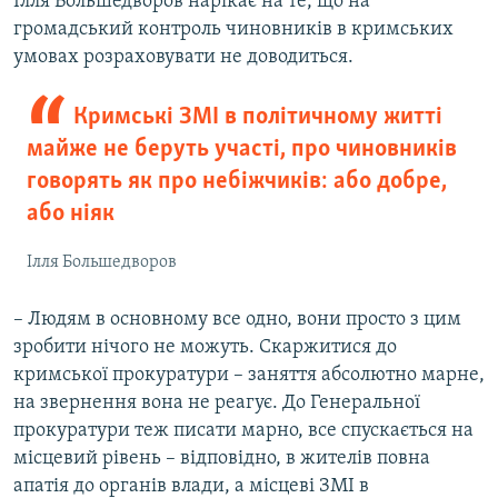
Ілля Большедворов нарікає на те, що на
громадський контроль чиновників в кримських
умовах розраховувати не доводиться.
Кримські ЗМІ в політичному житті
майже не беруть участі, про чиновників
говорять як про небіжчиків: або добре,
або ніяк
Ілля Большедворов
– Людям в основному все одно, вони просто з цим
зробити нічого не можуть. Скаржитися до
кримської прокуратури – заняття абсолютно марне,
на звернення вона не реагує. До Генеральної
прокуратури теж писати марно, все спускається на
місцевий рівень – відповідно, в жителів повна
апатія до органів влади, а місцеві ЗМІ в