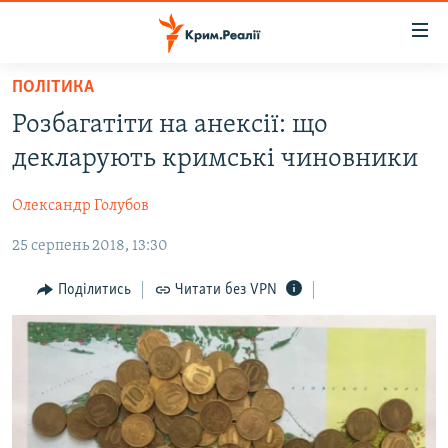
Доступність
посилання
Перейти
ПОЛІТИКА
до
НОВИНИ
Розбагатіти на анексії: що
основного
ВОДА.КРИМ
матеріалу
декларують кримські чиновники
ВІДЕО ТА ФОТО
Перейти
до
Олександр Голубов
ПОЛІТИКА
основної
25 серпень 2018, 13:30
БЛОГИ
навігації
Перейти
ПОГЛЯД
Поділитись
Читати без VPN
до
ІНТЕРВ'Ю
пошуку
ВСЕ ЗА ДЕНЬ
СПЕЦПРОЕКТИ
ЯК ОБІЙТИ БЛОКУВАННЯ
ДЕПОРТАЦІЯ