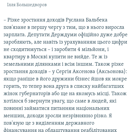
Ілля Большедворов
– Різке зростання доходів Руслана Бальбека
пов'язане в першу чергу з тим, що в нього виросла
зарплата. Депутати Держдуми офіційно дуже добре
заробляють, але навіть із урахуванням цього цифри
не сходитимуться – і заробити 4 мільйони, і
квартиру в Москві купити не вийде. Те ж із
земельними ділянками і всім іншим. Також різке
зростання доходів – у Сергія Аксенова (Аксьонова):
якщо раніше в його дружини бізнес йшов як мокре
горить, то тепер вона друга в списку найбагатших
жінок губернаторів або ще на якомусь місці. Також
хотілося б звернути увагу, що саме в людей, які
повинні займатися питанням національних
меншин, доходи зросли незрівнянно різко. Я
пов'язую це з виділенням державного
фінансування на облаштування реабілітованих