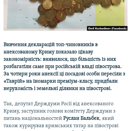
ВІДЕОУРОКИ «ELIFBE»
Русский
СВІДЧЕННЯ ОКУПАЦІЇ
Qırımtatar
УКРАЇНСЬКА ПРОБЛЕМА КРИМУ
ДОЛУЧАЙСЯ!
ІНФОГРАФІКА
Вивчення декларацій топ-чиновників в
анексованому Криму показало цікаву
закономірність: виявилося, що більшість із них
Усі сайти RFE/RL
розбагатіли саме при російській владі півострова.
За чотири роки анексії ці посадові особи пересіли з
«Таврій» на іномарки преміум-класу, придбали
нерухомість і земельні ділянки на півострові.
Так, депутат Держдуми Росії від анексованого
Криму, заступник голови комітету Держдуми з
питань національностей
Руслан Бальбек
, який
також курирував кримських татар на півострові