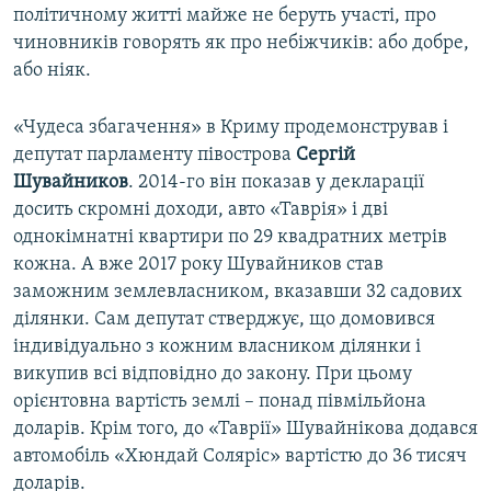
політичному житті майже не беруть участі, про
чиновників говорять як про небіжчиків: або добре,
або ніяк.
«Чудеса збагачення» в Криму продемонстрував і
депутат парламенту півострова
Сергій
Шувайников
. 2014-го він показав у декларації
досить скромні доходи, авто «Таврія» і дві
однокімнатні квартири по 29 квадратних метрів
кожна. А вже 2017 року Шувайников став
заможним землевласником, вказавши 32 садових
ділянки. Сам депутат стверджує, що домовився
індивідуально з кожним власником ділянки і
викупив всі відповідно до закону. При цьому
орієнтовна вартість землі – понад півмільйона
доларів. Крім того, до «Таврії» Шувайнікова додався
автомобіль «Хюндай Соляріс» вартістю до 36 тисяч
доларів.