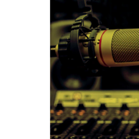
ВІДЕОУРОКИ «ELIFBE»
СВІДЧЕННЯ ОКУПАЦІЇ
УКРАЇНСЬКА ПРОБЛЕМА КРИМУ
ІНФОГРАФІКА