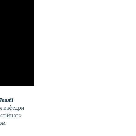
Реалії
ом кафедри
остійного
том