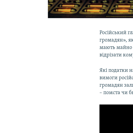
Російський г
громадян», як
мають майно 
відрізати ком
Які податки н
вимоги росій
громадян зали
– помста чи 