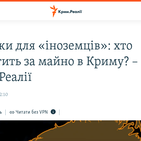
ки для «іноземців»: хто
ить за майно в Криму? –
Реалії
2:10
ь
Читати без VPN