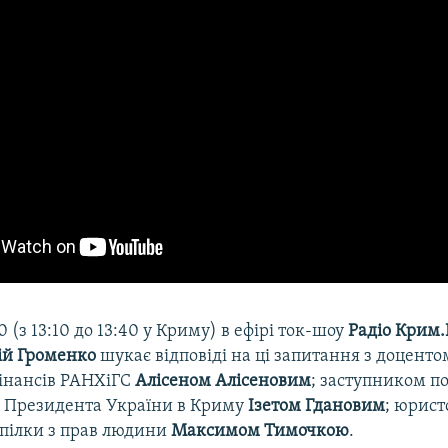
40 (з 13:10 до 13:40 у Криму) в ефірі ток-шоу
Радіо Крим.
ій Громенко
шукає відповіді на ці запитання з доцент
фінансів РАНХіГС
Алісеном Алісеновим
; заступником п
 Президента України в Криму
Ізетом Гдановим
; юрис
спілки з прав людини
Максимом Тимочкою
.