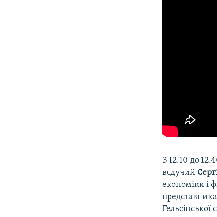
З 12.10 до 12.
ведучий
Серг
економіки і 
представника
Гельсінської 