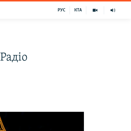
РУС
КТА
 Радіо