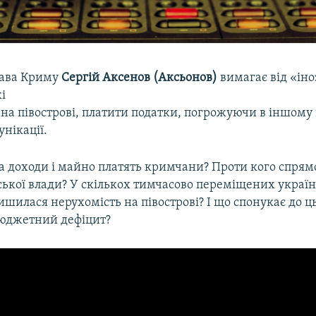
лава Криму
Сергій Аксенов (Аксьонов)
вимагає від «ін
і
на півострові, платити податки, погрожуючи в іншому
унікації.
а доходи і майно платять кримчани? Проти кого спрям
ської влади? У скількох тимчасово переміщених украї
шилася нерухомість на півострові? І що спонукає до ц
бюджетний дефіцит?