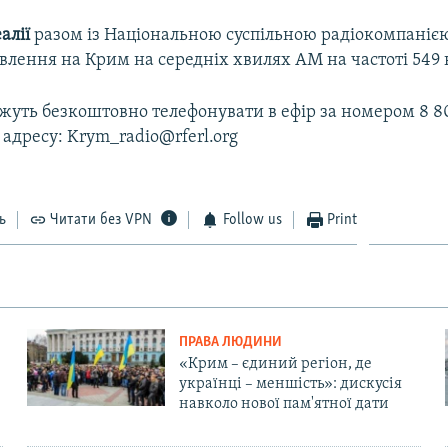
алії
разом із Національною суспільною радіокомпаніє
лення на Крим на середніх хвилях АМ на частоті 549 
уть безкоштовно телефонувати в ефір за номером 8 80
 адресу: Krym_radio@rferl.org
ь
Читати без VPN
Follow us
Print
ПРАВА ЛЮДИНИ
«Крим – єдиний регіон, де
українці – меншість»: дискусія
навколо нової пам'ятної дати