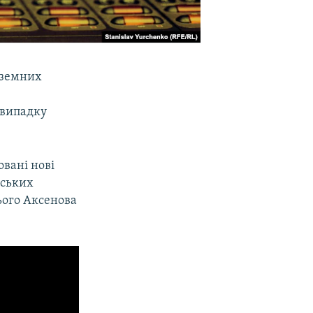
оземних
 випадку
овані нові
нських
ього Аксенова